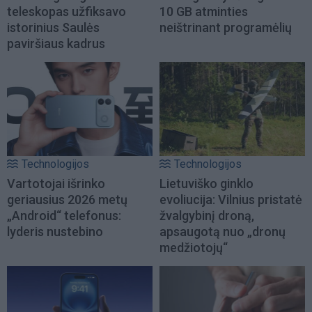
teleskopas užfiksavo
10 GB atminties
istorinius Saulės
neištrinant programėlių
paviršiaus kadrus
Technologijos
Technologijos
Vartotojai išrinko
Lietuviško ginklo
geriausius 2026 metų
evoliucija: Vilnius pristatė
„Android“ telefonus:
žvalgybinį droną,
lyderis nustebino
apsaugotą nuo „dronų
medžiotojų“