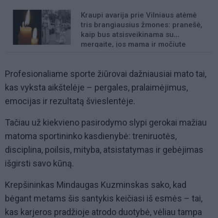
Kraupi avarija prie Vilniaus atėmė
tris brangiausius žmones: pranešė,
kaip bus atsisveikinama su
mergaite, jos mama ir močiute
Profesionaliame sporte žiūrovai dažniausiai mato tai,
kas vyksta aikštelėje – pergales, pralaimėjimus,
emocijas ir rezultatą švieslentėje.
Tačiau už kiekvieno pasirodymo slypi gerokai mažiau
matoma sportininko kasdienybė: treniruotės,
disciplina, poilsis, mityba, atsistatymas ir gebėjimas
išgirsti savo kūną.
Krepšininkas Mindaugas Kuzminskas sako, kad
bėgant metams šis santykis keičiasi iš esmės – tai,
kas karjeros pradžioje atrodo duotybė, vėliau tampa