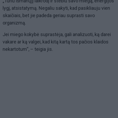
„Turiu išmanųjį laikrodį ir stebiu savo miegą, energijos
lygį, atsistatymą. Negaliu sakyti, kad pasikliauju vien
skaičiais, bet jie padeda geriau suprasti savo
organizmą.
Jei miego kokybė suprastėja, gali analizuoti, ką darei
vakare ar ką valgei, kad kitą kartą tos pačios klaidos
nekartotum“, – teigia jis.