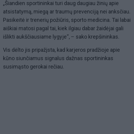
„Šiandien sportininkai turi daug daugiau žinių apie
atsistatymą, miegą ar traumų prevenciją nei anksčiau.
Pasikeitė ir trenerių požiūris, sporto medicina. Tai labai
aiškiai matosi pagal tai, kiek ilgiau dabar žaidėjai gali
išlikti aukščiausiame lygyje“, – sako krepšininkas.
Vis dėlto jis pripažįsta, kad karjeros pradžioje apie
kūno siunčiamus signalus dažnas sportininkas
susimąsto gerokai rečiau.