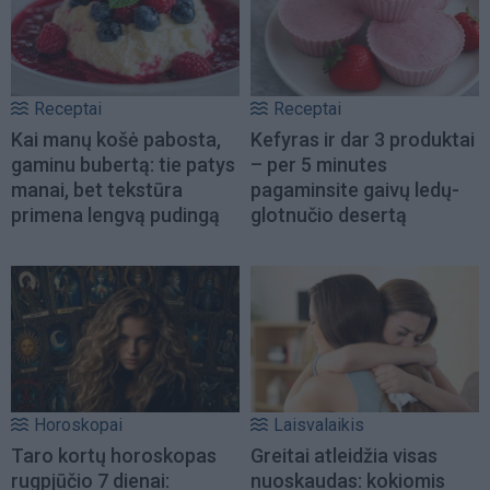
Receptai
Receptai
Kai manų košė pabosta,
Kefyras ir dar 3 produktai
gaminu bubertą: tie patys
– per 5 minutes
manai, bet tekstūra
pagaminsite gaivų ledų-
primena lengvą pudingą
glotnučio desertą
Horoskopai
Laisvalaikis
Taro kortų horoskopas
Greitai atleidžia visas
rugpjūčio 7 dienai:
nuoskaudas: kokiomis