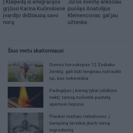
Į Klaipėdą iš emigracijos
Jūros šventę anksčiau
grįžusi Karina Kučinskienė
puošęs Anatolijus
įvardijo didžiausią savo
Klemencovas: gal jau
norą
užtenka
Šiuo metu skaitomiausi
Dienos horoskopas 12 Zodiako
ženklų: gali būti lengviau nutraukti
tai, kas nebeveikia
Padegėjas į kiemą tyliai įsliūkino
naktį: tamsą nušvietė pastatą
apėmusi liepsna
Plaukai mažiau riebaluosis: į
šampūną tereikia įberti vieną
ingredientą