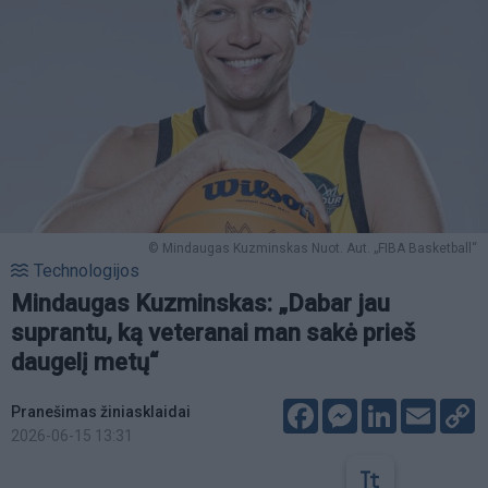
© Mindaugas Kuzminskas Nuot. Aut. „FIBA Basketball“
Technologijos
Mindaugas Kuzminskas: „Dabar jau
suprantu, ką veteranai man sakė prieš
daugelį metų“
Facebook
Messenger
LinkedIn
Email
C
Pranešimas žiniasklaidai
L
2026-06-15 13:31