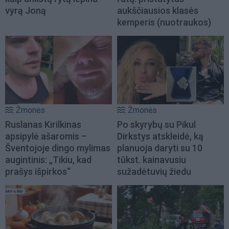
vyrą Joną
aukščiausios klasės
kemperis (nuotraukos)
Žmonės
Žmonės
Ruslanas Kirilkinas
Po skyrybų su Pikul
apsipylė ašaromis –
Dirkstys atskleidė, ką
Šventojoje dingo mylimas
planuoja daryti su 10
augintinis: „Tikiu, kad
tūkst. kainavusiu
prašys išpirkos“
sužadėtuvių žiedu