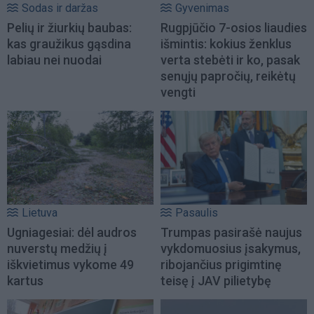
Sodas ir daržas
Gyvenimas
Pelių ir žiurkių baubas:
Rugpjūčio 7-osios liaudies
kas graužikus gąsdina
išmintis: kokius ženklus
labiau nei nuodai
verta stebėti ir ko, pasak
senųjų papročių, reikėtų
vengti
Lietuva
Pasaulis
Ugniagesiai: dėl audros
Trumpas pasirašė naujus
nuverstų medžių į
vykdomuosius įsakymus,
iškvietimus vykome 49
ribojančius prigimtinę
kartus
teisę į JAV pilietybę