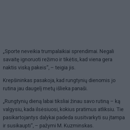
„Sporte neveikia trumpalaikiai sprendimai. Negali
savaitę ignoruoti režimo ir tikėtis, kad viena gera
naktis viską pakeis“, – teigia jis.
Krepšininkas pasakoja, kad rungtynių dienomis jo
rutina jau daugelį metų išlieka panaši.
„Rungtynių dieną labai tiksliai žinau savo rutiną – ką
valgysiu, kada ilsėsiuosi, kokius pratimus atliksiu. Tie
pasikartojantys dalykai padeda susitvarkyti su įtampa
ir susikaupti“, – pažymi M. Kuzminskas.