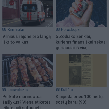
Kriminalai
Horoskopai
Vilniaus rajone pro langą
5 Zodiako ženklai,
iškrito vaikas
kuriems finansiškai sekasi
geriausiai iš visų
Laisvalaikis
Kultūra
Perkate marinuotus
Klaipėda prieš 100 metų:
šašlykus? Viena etiketės
sostų karai (93)
eilutė gali sutaupyti