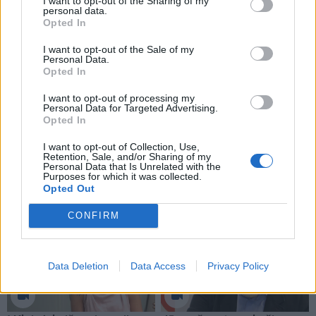
I want to opt-out of the Sharing of my
personal data.
lygį.
Opted In
uomenimis grįsta statistika padeda ne spėlioti, kodėl
I want to opt-out of the Sale of my
Personal Data.
jaučiamės vienaip ar kitaip, o matyti aiškesnį vaizdą ir
Opted In
priimti sąmoningesnius kasdienius sprendimus“, –
I want to opt-out of processing my
sako E. Tamelytė.
Personal Data for Targeted Advertising.
Opted In
Pasak jos, tokie duomenys gali būti naudingi ne tik
I want to opt-out of Collection, Use,
Retention, Sale, and/or Sharing of my
profesionaliems sportininkams, bet ir aktyvų
Personal Data that Is Unrelated with the
Purposes for which it was collected.
gyvenimo būdą mėgstantiems žmonėms.
Opted Out
CONFIRM
Data Deletion
Data Access
Privacy Policy