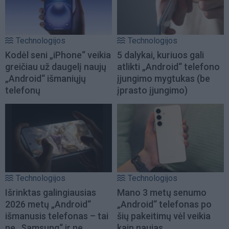
Technologijos
Technologijos
Kodėl seni „iPhone“ veikia
5 dalykai, kuriuos gali
greičiau už daugelį naujų
atlikti „Android“ telefono
„Android“ išmaniųjų
įjungimo mygtukas (be
telefonų
įprasto įjungimo)
Technologijos
Technologijos
Išrinktas galingiausias
Mano 3 metų senumo
2026 metų „Android“
„Android“ telefonas po
išmanusis telefonas – tai
šių pakeitimų vėl veikia
ne „Samsung“ ir ne
kaip naujas