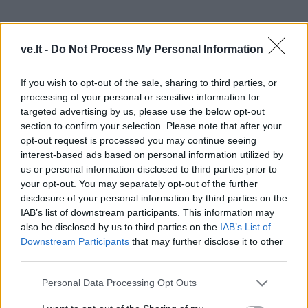
ve.lt -
Do Not Process My Personal Information
Technologijų bendrovės „Samsung Electronics
Baltics“ komunikacijos vadovė Lietuvoje Eglė
If you wish to opt-out of the sale, sharing to third parties, or
Tamelytė pastebi, kad išmanieji laikrodžiai šiandien
processing of your personal or sensitive information for
tampa ne tik sporto rezultatų, bet ir savijautos
targeted advertising by us, please use the below opt-out
section to confirm your selection. Please note that after your
stebėjimo įrankiais.
opt-out request is processed you may continue seeing
interest-based ads based on personal information utilized by
Anot jos, didžiausia jų vertė – galimybė geriau
us or personal information disclosed to third parties prior to
suprasti ryšį tarp kasdien priimamų sprendimų ir kūno
your opt-out. You may separately opt-out of the further
reakcijų į juos.
disclosure of your personal information by third parties on the
IAB’s list of downstream participants. This information may
also be disclosed by us to third parties on the
IAB’s List of
„Dažnai apie savijautą susimąstome tik tada, kai
Downstream Participants
that may further disclose it to other
jaučiamės pavargę arba nebeturime energijos. Tačiau
third parties.
tokie įrenginiai kaip „Samsung Galaxy Watch“ leidžia
Personal Data Processing Opt Outs
kūno signalus pastebėti anksčiau – pavyzdžiui,
įvertinti miego kokybę, energijos ar kūno atsistatymo