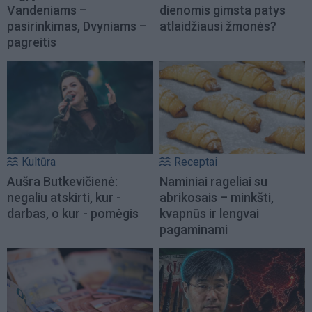
Vandeniams –
dienomis gimsta patys
pasirinkimas, Dvyniams –
atlaidžiausi žmonės?
pagreitis
Kultūra
Receptai
Aušra Butkevičienė:
Naminiai rageliai su
negaliu atskirti, kur -
abrikosais – minkšti,
darbas, o kur - pomėgis
kvapnūs ir lengvai
pagaminami