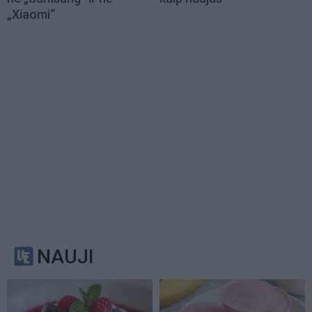
„Xiaomi“
NAUJI