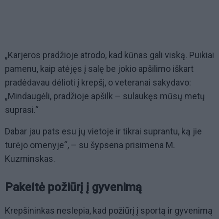
„Karjeros pradžioje atrodo, kad kūnas gali viską. Puikiai
pamenu, kaip atėjęs į salę be jokio apšilimo iškart
pradėdavau dėlioti į krepšį, o veteranai sakydavo:
„Mindaugėli, pradžioje apšilk – sulaukęs mūsų metų
suprasi.“
Dabar jau pats esu jų vietoje ir tikrai suprantu, ką jie
turėjo omenyje“, – su šypsena prisimena M.
Kuzminskas.
Pakeitė požiūrį į gyvenimą
Krepšininkas neslepia, kad požiūrį į sportą ir gyvenimą