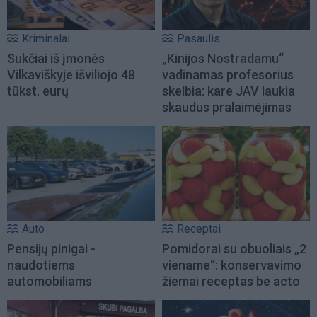
Kriminalai
Pasaulis
Sukčiai iš įmonės
„Kinijos Nostradamu“
Vilkaviškyje išviliojo 48
vadinamas profesorius
tūkst. eurų
skelbia: kare JAV laukia
skaudus pralaimėjimas
Auto
Receptai
Pensijų pinigai -
Pomidorai su obuoliais „2
naudotiems
viename“: konservavimo
automobiliams
žiemai receptas be acto