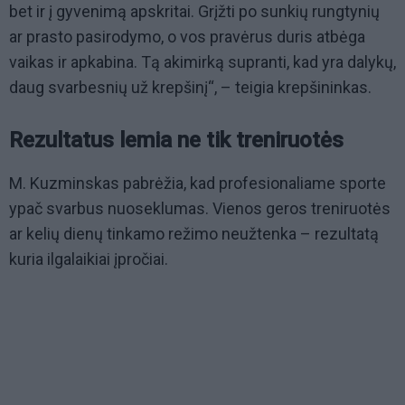
bet ir į gyvenimą apskritai. Grįžti po sunkių rungtynių
ar prasto pasirodymo, o vos pravėrus duris atbėga
vaikas ir apkabina. Tą akimirką supranti, kad yra dalykų,
daug svarbesnių už krepšinį“, – teigia krepšininkas.
Rezultatus lemia ne tik treniruotės
M. Kuzminskas pabrėžia, kad profesionaliame sporte
ypač svarbus nuoseklumas. Vienos geros treniruotės
ar kelių dienų tinkamo režimo neužtenka – rezultatą
kuria ilgalaikiai įpročiai.