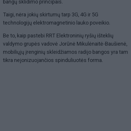
bangų sklidimo principais.
Taigi, nėra jokių skirtumų tarp 3G, 4G ir 5G
technologijų elektromagnetinio lauko poveikio.
Be to, kaip pastebi RRT Elektroninių ryšių išteklių
valdymo grupės vadovė Jorūnė Mikulėnaitė-Baušienė,
mobiliųjų įrenginių skleidžiamos radijo bangos yra tam
tikra nejonizuojančios spinduliuotės forma.