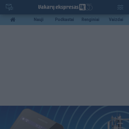
Pereiti
į
pagrindinį
Mobile
Nauji
Podkastai
Renginiai
Vaizdai
turinį
menu
bottom