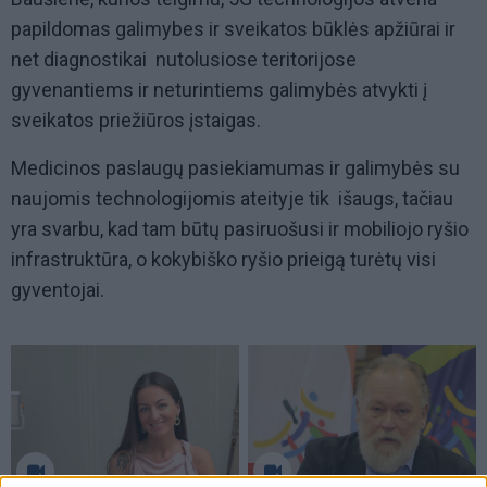
papildomas galimybes ir sveikatos būklės apžiūrai ir
net diagnostikai nutolusiose teritorijose
gyvenantiems ir neturintiems galimybės atvykti į
sveikatos priežiūros įstaigas.
Medicinos paslaugų pasiekiamumas ir galimybės su
naujomis technologijomis ateityje tik išaugs, tačiau
yra svarbu, kad tam būtų pasiruošusi ir mobiliojo ryšio
infrastruktūra, o kokybiško ryšio prieigą turėtų visi
gyventojai.