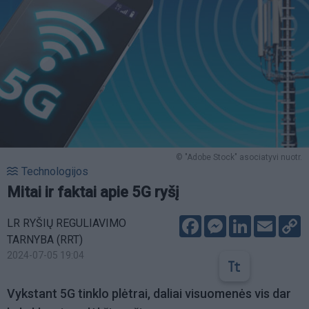
© "Adobe Stock" asociatyvi nuotr.
Technologijos
Mitai ir faktai apie 5G ryšį
Facebook
Messenger
LinkedIn
Email
C
LR RYŠIŲ REGULIAVIMO
L
TARNYBA (RRT)
2024-07-05 19:04
Vykstant 5G tinklo plėtrai, daliai visuomenės vis dar