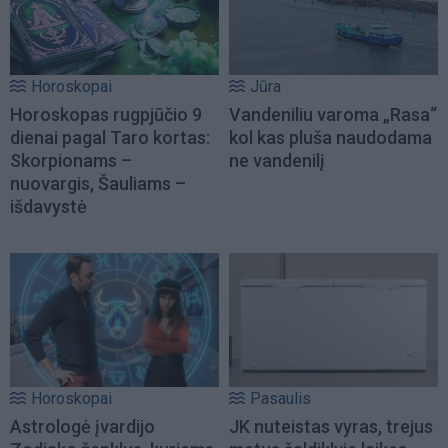
Horoskopai
Jūra
Horoskopas rugpjūčio 9
Vandeniliu varoma „Rasa“
dienai pagal Taro kortas:
kol kas pluša naudodama
Skorpionams –
ne vandenilį
nuovargis, Šauliams –
išdavystė
Horoskopai
Pasaulis
Astrologė įvardijo
JK nuteistas vyras, trejus