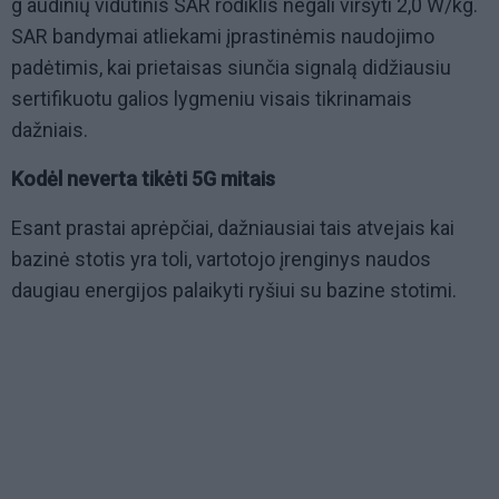
g audinių vidutinis SAR rodiklis negali viršyti 2,0 W/kg.
SAR bandymai atliekami įprastinėmis naudojimo
padėtimis, kai prietaisas siunčia signalą didžiausiu
sertifikuotu galios lygmeniu visais tikrinamais
dažniais.
Kodėl neverta tikėti 5G mitais
Esant prastai aprėpčiai, dažniausiai tais atvejais kai
bazinė stotis yra toli, vartotojo įrenginys naudos
daugiau energijos palaikyti ryšiui su bazine stotimi.