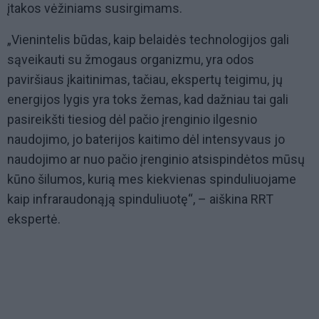
įtakos vėžiniams susirgimams.
„Vienintelis būdas, kaip belaidės technologijos gali
sąveikauti su žmogaus organizmu, yra odos
paviršiaus įkaitinimas, tačiau, ekspertų teigimu, jų
energijos lygis yra toks žemas, kad dažniau tai gali
pasireikšti tiesiog dėl pačio įrenginio ilgesnio
naudojimo, jo baterijos kaitimo dėl intensyvaus jo
naudojimo ar nuo pačio įrenginio atsispindėtos mūsų
kūno šilumos, kurią mes kiekvienas spinduliuojame
kaip infraraudonąją spinduliuotę“, – aiškina RRT
ekspertė.