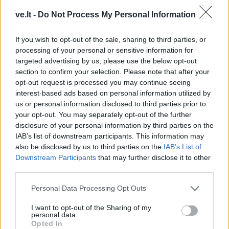
Į Klaipėdą iš emigracijos
Jūros šventę anksčiau
ve.lt -
Do Not Process My Personal Information
grįžusi Karina Kučinskienė
puošęs Anatolijus
įvardijo didžiausią savo
Klemencovas: gal jau
If you wish to opt-out of the sale, sharing to third parties, or
norą
užtenka
processing of your personal or sensitive information for
targeted advertising by us, please use the below opt-out
section to confirm your selection. Please note that after your
opt-out request is processed you may continue seeing
interest-based ads based on personal information utilized by
Šiuo metu skaitomiausi
us or personal information disclosed to third parties prior to
your opt-out. You may separately opt-out of the further
Kam reikalingas trečiasis skalbimo
disclosure of your personal information by third parties on the
mašinos skyrelis: daugelis jį
IAB’s list of downstream participants. This information may
sumaišo
also be disclosed by us to third parties on the
IAB’s List of
Downstream Participants
that may further disclose it to other
Nemalonus kvapas šaldytuve dings
third parties.
be chemijos: ką įdėti į vidų
Personal Data Processing Opt Outs
Šiais mėnesiais gimę žmonės yra
I want to opt-out of the Sharing of my
personal data.
patys sėkmingiausi
Opted In