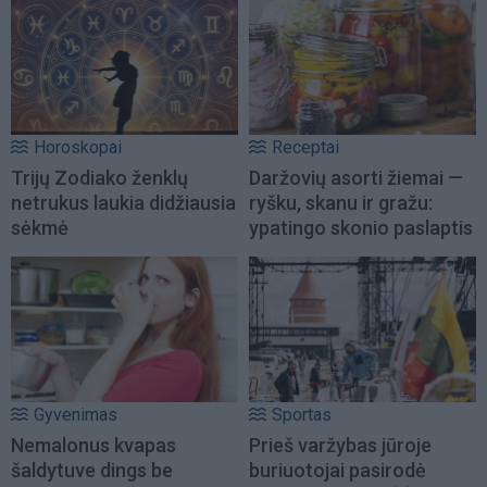
Horoskopai
Receptai
Trijų Zodiako ženklų
Daržovių asorti žiemai —
netrukus laukia didžiausia
ryšku, skanu ir gražu:
sėkmė
ypatingo skonio paslaptis
Gyvenimas
Sportas
Nemalonus kvapas
Prieš varžybas jūroje
šaldytuve dings be
buriuotojai pasirodė