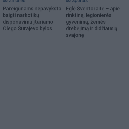
Žmonės
Sportas
Pareigūnams nepavyksta
Eglė Šventoraitė – apie
baigti narkotikų
rinktinę, legionierės
disponavimu įtariamo
gyvenimą, žemės
Olego Šurajevo bylos
drebėjimą ir didžiausią
svajonę
Load