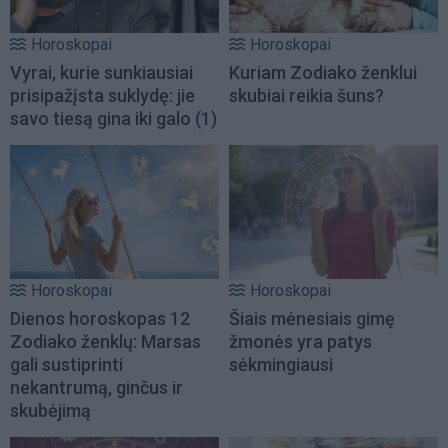
Horoskopai
Horoskopai
Vyrai, kurie sunkiausiai
Kuriam Zodiako ženklui
prisipažįsta suklydę: jie
skubiai reikia šuns?
savo tiesą gina iki galo
(1)
Horoskopai
Horoskopai
Dienos horoskopas 12
Šiais mėnesiais gimę
Zodiako ženklų: Marsas
žmonės yra patys
gali sustiprinti
sėkmingiausi
nekantrumą, ginčus ir
skubėjimą