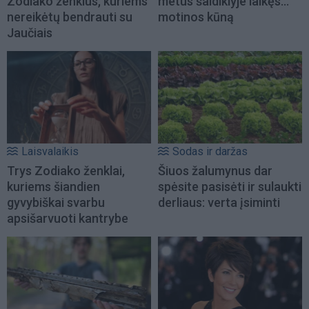
Zodiako ženklus, kuriems
metus šaldiklyje laikęs...
nereikėtų bendrauti su
motinos kūną
Jaučiais
Laisvalaikis
Sodas ir daržas
Trys Zodiako ženklai,
Šiuos žalumynus dar
kuriems šiandien
spėsite pasisėti ir sulaukti
gyvybiškai svarbu
derliaus: verta įsiminti
apsišarvuoti kantrybe