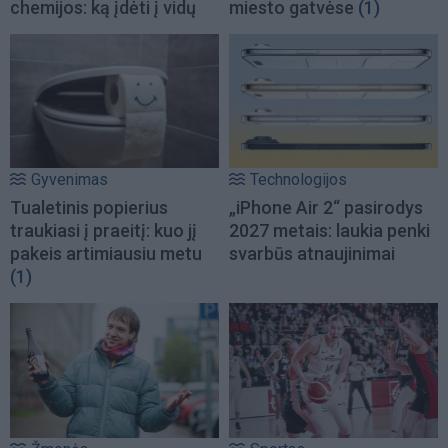
chemijos: ką įdėti į vidų
miesto gatvėse
(1)
Gyvenimas
Technologijos
Tualetinis popierius
„iPhone Air 2“ pasirodys
traukiasi į praeitį: kuo jį
2027 metais: laukia penki
pakeis artimiausiu metu
svarbūs atnaujinimai
(1)