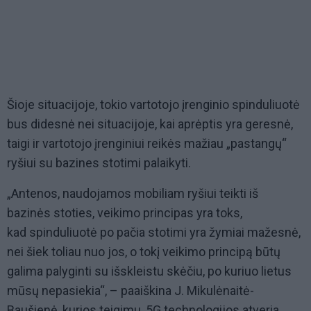
Šioje situacijoje, tokio vartotojo įrenginio spinduliuotė
bus didesnė nei situacijoje, kai aprėptis yra geresnė,
taigi ir vartotojo įrenginiui reikės mažiau „pastangų“
ryšiui su bazines stotimi palaikyti.
„Antenos, naudojamos mobiliam ryšiui teikti iš
bazinės stoties, veikimo principas yra toks,
kad spinduliuotė po pačia stotimi yra žymiai mažesnė,
nei šiek toliau nuo jos, o tokį veikimo principą būtų
galima palyginti su išskleistu skėčiu, po kuriuo lietus
mūsų nepasiekia“, – paaiškina J. Mikulėnaitė-
Baušienė, kurios teigimu, 5G technologijos atveria