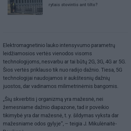
rytais stovintis ant tilto?
Elektromagnetinio lauko intensyvumo parametrų
leidžiamosios vertės vienodos visoms
technologijoms, nesvarbu ar tai būtų 2G, 3G, 4G ar 5G.
Šios vertės priklauso tik nuo radijo dažnio. Tiesa, 5G
technologijai naudojamos ir aukštesnių dažnių
juostos, dar vadinamos milimetrinėmis bangomis.
„Šių skverbtis į organizmą yra mažesnė, nei
žemesniame dažnio diapazone, tad ir poveikio
tikimybė yra dar mažesnė, t. y. šildymas vyksta dar
mažesniame odos gylyje“, – teigia J. Mikulėnaitė-