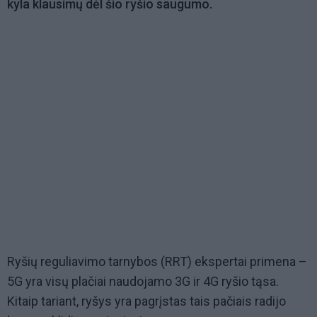
kyla klausimų dėl šio ryšio saugumo.
Ryšių reguliavimo tarnybos (RRT) ekspertai primena –
5G yra visų plačiai naudojamo 3G ir 4G ryšio tąsa.
Kitaip tariant, ryšys yra pagrįstas tais pačiais radijo