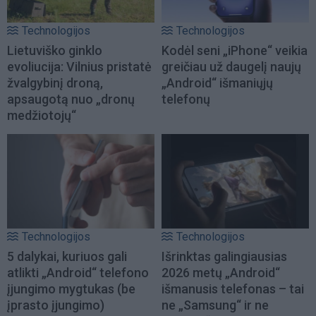
Technologijos
Technologijos
Lietuviško ginklo
Kodėl seni „iPhone“ veikia
evoliucija: Vilnius pristatė
greičiau už daugelį naujų
žvalgybinį droną,
„Android“ išmaniųjų
apsaugotą nuo „dronų
telefonų
medžiotojų“
Technologijos
Technologijos
5 dalykai, kuriuos gali
Išrinktas galingiausias
atlikti „Android“ telefono
2026 metų „Android“
įjungimo mygtukas (be
išmanusis telefonas – tai
įprasto įjungimo)
ne „Samsung“ ir ne