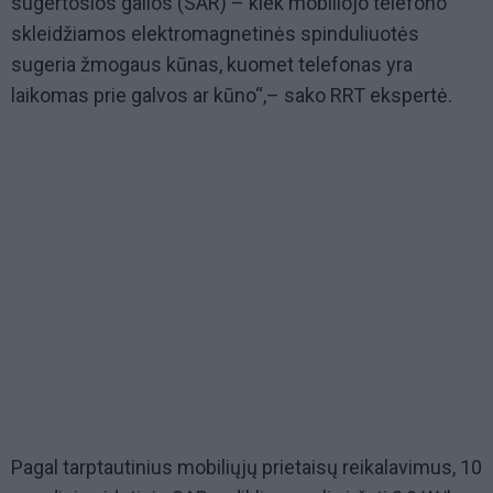
sugertosios galios (SAR) – kiek mobiliojo telefono
skleidžiamos elektromagnetinės spinduliuotės
sugeria žmogaus kūnas, kuomet telefonas yra
laikomas prie galvos ar kūno“,– sako RRT ekspertė.
Pagal tarptautinius mobiliųjų prietaisų reikalavimus, 10