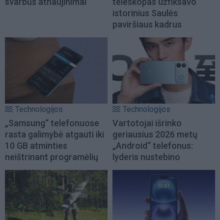
svarbūs atnaujinimai
teleskopas užfiksavo
istorinius Saulės
paviršiaus kadrus
Technologijos
Technologijos
„Samsung“ telefonuose
Vartotojai išrinko
rasta galimybė atgauti iki
geriausius 2026 metų
10 GB atminties
„Android“ telefonus:
neištrinant programėlių
lyderis nustebino