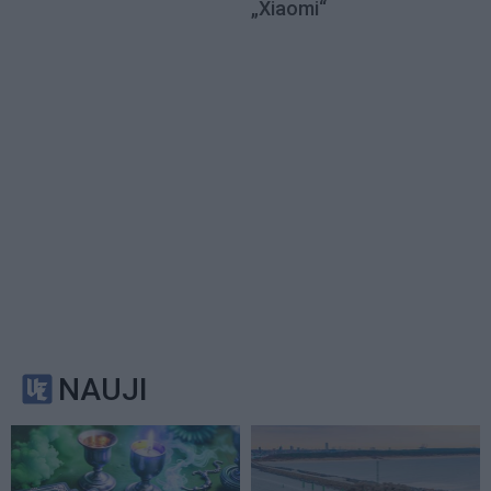
„Xiaomi“
NAUJI