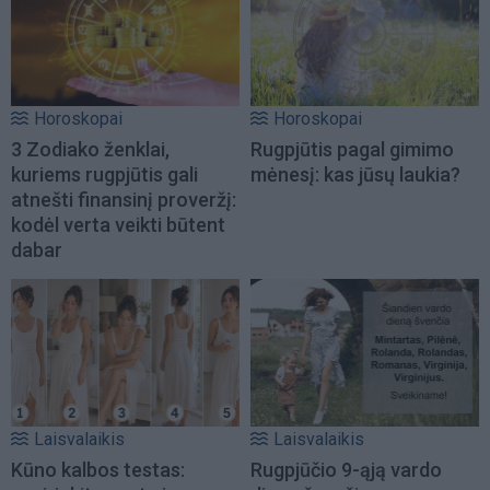
Horoskopai
Horoskopai
3 Zodiako ženklai,
Rugpjūtis pagal gimimo
kuriems rugpjūtis gali
mėnesį: kas jūsų laukia?
atnešti finansinį proveržį:
kodėl verta veikti būtent
dabar
Laisvalaikis
Laisvalaikis
Kūno kalbos testas:
Rugpjūčio 9-ąją vardo