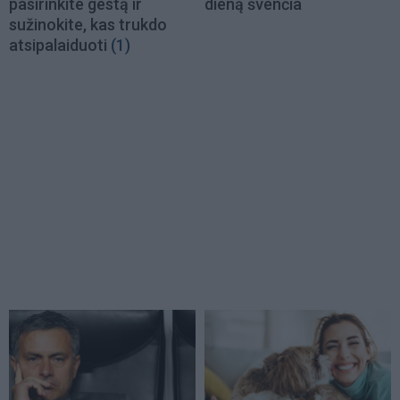
pasirinkite gestą ir
dieną švenčia
sužinokite, kas trukdo
atsipalaiduoti
(1)