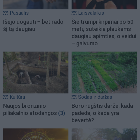
Pasaulis
Laisvalaikis
Išėjo uogauti – bet rado
Šie trumpi kirpimai po 50
šį tą daugiau
metų suteikia plaukams
daugiau apimties, o veidui
– gaivumo
Kultūra
Sodas ir daržas
Naujos bronzinio
Boro rūgštis darže: kada
piliakalnio atodangos
(3)
padeda, o kada yra
bevertė?