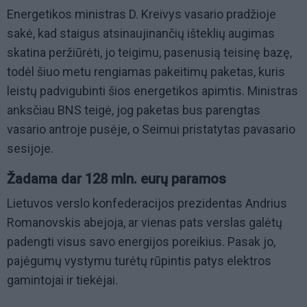
Energetikos ministras D. Kreivys vasario pradžioje
sakė, kad staigus atsinaujinančių išteklių augimas
skatina peržiūrėti, jo teigimu, pasenusią teisinę bazę,
todėl šiuo metu rengiamas pakeitimų paketas, kuris
leistų padvigubinti šios energetikos apimtis. Ministras
anksčiau BNS teigė, jog paketas bus parengtas
vasario antroje pusėje, o Seimui pristatytas pavasario
sesijoje.
Žadama dar 128 mln. eurų paramos
Lietuvos verslo konfederacijos prezidentas Andrius
Romanovskis abejoja, ar vienas pats verslas galėtų
padengti visus savo energijos poreikius. Pasak jo,
pajėgumų vystymu turėtų rūpintis patys elektros
gamintojai ir tiekėjai.