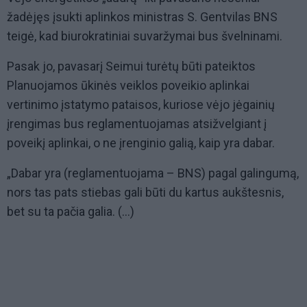
žadėjęs įsukti aplinkos ministras S. Gentvilas BNS
teigė, kad biurokratiniai suvaržymai bus švelninami.
Pasak jo, pavasarį Seimui turėtų būti pateiktos
Planuojamos ūkinės veiklos poveikio aplinkai
vertinimo įstatymo pataisos, kuriose vėjo jėgainių
įrengimas bus reglamentuojamas atsižvelgiant į
poveikį aplinkai, o ne įrenginio galią, kaip yra dabar.
„Dabar yra (reglamentuojama – BNS) pagal galingumą,
nors tas pats stiebas gali būti du kartus aukštesnis,
bet su ta pačia galia. (...)