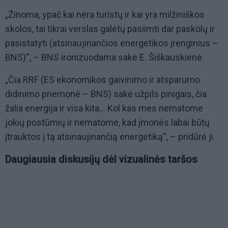
„Žinoma, ypač kai nėra turistų ir kai yra milžiniškos
skolos, tai tikrai verslas galėtų pasiimti dar paskolų ir
pasistatyti (atsinaujinančios energetikos įrenginius –
BNS)“, – BNS ironizuodama sakė E. Šiškauskienė.
„Čia RRF (ES ekonomikos gaivinimo ir atsparumo
didinimo priemonė – BNS) sakė užpils pinigais, čia
žalia energija ir visa kita... Kol kas mes nematome
jokių postūmių ir nematome, kad įmonės labai būtų
įtrauktos į tą atsinaujinančią energetiką“, – pridūrė ji.
Daugiausia diskusijų dėl vizualinės taršos