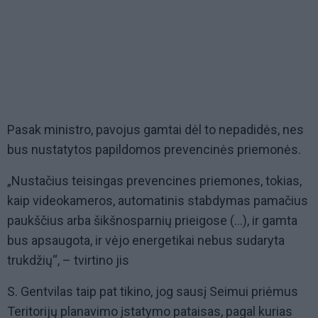
Pasak ministro, pavojus gamtai dėl to nepadidės, nes
bus nustatytos papildomos prevencinės priemonės.
„Nustačius teisingas prevencines priemones, tokias,
kaip videokameros, automatinis stabdymas pamačius
paukščius arba šikšnosparnių prieigose (...), ir gamta
bus apsaugota, ir vėjo energetikai nebus sudaryta
trukdžių“, – tvirtino jis
S. Gentvilas taip pat tikino, jog sausį Seimui priėmus
Teritorijų planavimo įstatymo pataisas, pagal kurias