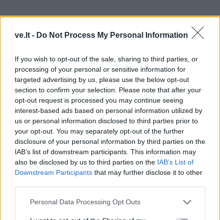
Su biurokratinėmis kliūtimis, pasak V. Janulevičiaus,
susiduriama norint įgyvendinti tiek saulės, tiek vėjo
ve.lt -
Do Not Process My Personal Information
projektus. Pasak jo, jei smulkiajam ir vidutiniam
If you wish to opt-out of the sale, sharing to third parties, or
verslui užtektų saulės energijos, stambiųjų pramonės
processing of your personal or sensitive information for
įmonių pagrindas būtų vėjo jėgainės.
targeted advertising by us, please use the below opt-out
section to confirm your selection. Please note that after your
Pramonininkų atstovo teigimu, daugiausia diskusijų
opt-out request is processed you may continue seeing
kyla dėl to, kas yra vizualinė tarša.
interest-based ads based on personal information utilized by
us or personal information disclosed to third parties prior to
„Turi būti tos normos, apsauginės zonos, bet
your opt-out. You may separately opt-out of the further
disclosure of your personal information by third parties on the
pasižiūrėkime, kas yra Europoje, toje pačioje
IAB’s list of downstream participants. This information may
Vokietijoje.
also be disclosed by us to third parties on the
IAB’s List of
Downstream Participants
that may further disclose it to other
third parties.
Personal Data Processing Opt Outs