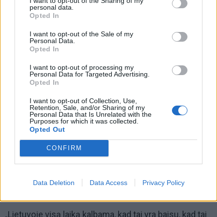
I want to opt-out of the Sharing of my
personal data.
Opted In
I want to opt-out of the Sale of my
Personal Data.
Opted In
I want to opt-out of processing my
Personal Data for Targeted Advertising.
Opted In
I want to opt-out of Collection, Use,
Lyginkimės prie tų šalių, kuriose vėjo jėgainė arba
Retention, Sale, and/or Sharing of my
Personal Data that Is Unrelated with the
saulės jėgainė yra vos ne miesto centre gražiai
Purposes for which it was collected.
Opted Out
integruotas daiktas arba bent jau visose autostradose
ar greitkeliuose, kiek važinėjame, matome.
CONFIRM
Tarkime, Hamburge vėjo jėgainė stovi uoste, prie
didžiausių tiltų, kur niekam nekliudo“, – pasakojo V.
Data Deletion
Data Access
Privacy Policy
Janulevičius.
„Lietuvoje visą laiką kalbama, kad tai yra baisu, kad tai