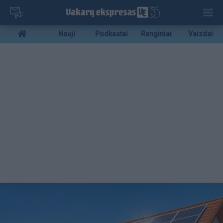
Pereiti
į
pagrindinį
Mobile
Nauji
Podkastai
Renginiai
Vaizdai
turinį
menu
bottom