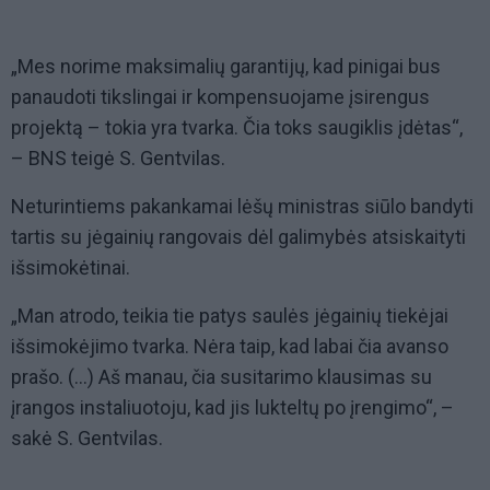
„Mes norime maksimalių garantijų, kad pinigai bus
panaudoti tikslingai ir kompensuojame įsirengus
projektą – tokia yra tvarka. Čia toks saugiklis įdėtas“,
– BNS teigė S. Gentvilas.
Neturintiems pakankamai lėšų ministras siūlo bandyti
tartis su jėgainių rangovais dėl galimybės atsiskaityti
išsimokėtinai.
„Man atrodo, teikia tie patys saulės jėgainių tiekėjai
išsimokėjimo tvarka. Nėra taip, kad labai čia avanso
prašo. (...) Aš manau, čia susitarimo klausimas su
įrangos instaliuotoju, kad jis lukteltų po įrengimo“, –
sakė S. Gentvilas.