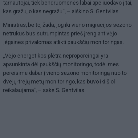
tarnautojai, tiek bendruomenės labai apeliuodavo į tai,
kas gražu, o kas negražu“, – aiškino S. Gentvilas.
Ministras, be to, žada, jog iki vieno migracijos sezono
netrukus bus sutrumpintas prieš įrengiant vėjo
jėgaines privalomas atlikti paukščių monitoringas.
„Vėjo energetikos plėtra neproporcingai yra
apsunkinta dėl paukščių monitoringo, todėl mes
pereisime dabar į vieno sezono monitoringą nuo to
dvejų-trejų metų monitoringo, kas buvo iki šiol
reikalaujama“, – sakė S. Gentvilas.