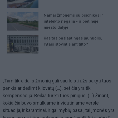
Namai žmonėms su psichikos ir
intelekto negalia - ir pietinėje
miesto dalyje
Kas tas paslaptingas jaunuolis,
rytais stovintis ant tilto?
„Tam tikra dalis žmonių gali sau leisti užsisakyti tuos
penkis ar dešimt kilovatų (...), bet čia yra tik
kompensacija. Reikia turėti tuos pinigus. (...) Žinant,
kokia čia buvo smulkiame ir vidutiniame versle
situacija, ir karantinai, ir galimybių pasai, tai įmonės yra
finansiniu požiūriu nukraujavusios“, – BNS kalbėjo D.