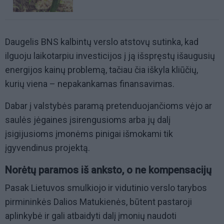
Daugelis BNS kalbintų verslo atstovų sutinka, kad
ilguoju laikotarpiu investicijos į ją išspręstų išaugusių
energijos kainų problemą, tačiau čia iškyla kliūčių,
kurių viena – nepakankamas finansavimas.
Dabar į valstybės paramą pretenduojančioms vėjo ar
saulės jėgaines įsirengusioms arba jų dalį
įsigijusioms įmonėms pinigai išmokami tik
įgyvendinus projektą.
Norėtų paramos iš anksto, o ne kompensacijų
Pasak Lietuvos smulkiojo ir vidutinio verslo tarybos
pirmininkės Dalios Matukienės, būtent pastaroji
aplinkybė ir gali atbaidyti dalį įmonių naudoti