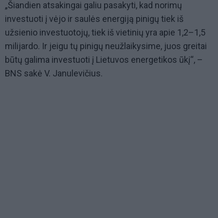
„Šiandien atsakingai galiu pasakyti, kad norimų
investuoti į vėjo ir saulės energiją pinigų tiek iš
užsienio investuotojų, tiek iš vietinių yra apie 1,2–1,5
milijardo. Ir jeigu tų pinigų neužlaikysime, juos greitai
būtų galima investuoti į Lietuvos energetikos ūkį“, –
BNS sakė V. Janulevičius.