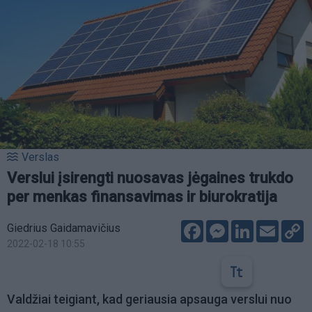
Verslas
Verslui įsirengti nuosavas jėgaines trukdo
per menkas finansavimas ir biurokratija
Facebook
Messenger
LinkedIn
Email
C
Giedrius Gaidamavičius
L
2022-02-18 10:55
Valdžiai teigiant, kad geriausia apsauga verslui nuo