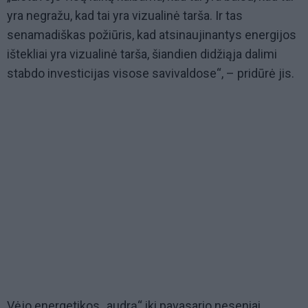
yra negražu, kad tai yra vizualinė tarša. Ir tas
senamadiškas požiūris, kad atsinaujinantys energijos
ištekliai yra vizualinė tarša, šiandien didžiąja dalimi
stabdo investicijas visose savivaldose“, – pridūrė jis.
Vėjo energetikos „audrą“ iki pavasario neseniai