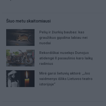
Šiuo metu skaitomiausi
Pelių ir žiurkių baubas: kas
graužikus gąsdina labiau nei
nuodai
Rekordiškai nusekęs Dunojus
atidengė II pasaulinio karo laikų
radinius
Mirė garsi lietuvių aktorė: „Jos
vaidmenys išliks Lietuvos teatro
istorijoje“