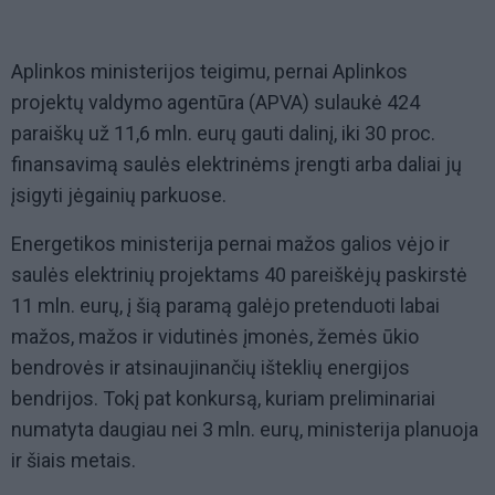
Aplinkos ministerijos teigimu, pernai Aplinkos
projektų valdymo agentūra (APVA) sulaukė 424
paraiškų už 11,6 mln. eurų gauti dalinį, iki 30 proc.
finansavimą saulės elektrinėms įrengti arba daliai jų
įsigyti jėgainių parkuose.
Energetikos ministerija pernai mažos galios vėjo ir
saulės elektrinių projektams 40 pareiškėjų paskirstė
11 mln. eurų, į šią paramą galėjo pretenduoti labai
mažos, mažos ir vidutinės įmonės, žemės ūkio
bendrovės ir atsinaujinančių išteklių energijos
bendrijos. Tokį pat konkursą, kuriam preliminariai
numatyta daugiau nei 3 mln. eurų, ministerija planuoja
ir šiais metais.