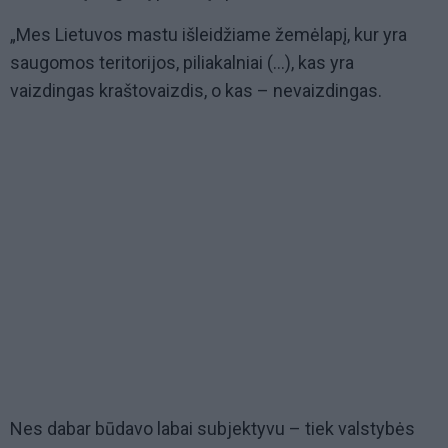
„Mes Lietuvos mastu išleidžiame žemėlapį, kur yra
saugomos teritorijos, piliakalniai (...), kas yra
vaizdingas kraštovaizdis, o kas – nevaizdingas.
Nes dabar būdavo labai subjektyvu – tiek valstybės