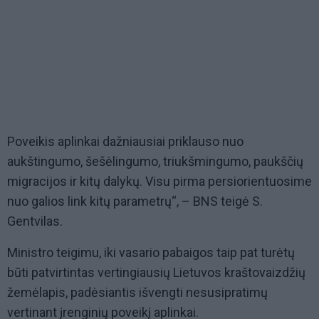
Poveikis aplinkai dažniausiai priklauso nuo
aukštingumo, šešėlingumo, triukšmingumo, paukščių
migracijos ir kitų dalykų. Visu pirma persiorientuosime
nuo galios link kitų parametrų“, – BNS teigė S.
Gentvilas.
Ministro teigimu, iki vasario pabaigos taip pat turėtų
būti patvirtintas vertingiausių Lietuvos kraštovaizdžių
žemėlapis, padėsiantis išvengti nesusipratimų
vertinant įrenginių poveikį aplinkai.