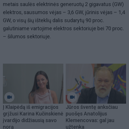
metais saulės elektrinės generuotų 2 gigavatus (GW)
elektros, sausumos vėjas – 3,6 GW, jūrinis vėjas – 1,4
GW, o visų šių išteklių dalis sudarytų 90 proc.
galutiniame vartojime elektros sektoriuje bei 70 proc.
– šilumos sektoriuje.
Į Klaipėdą iš emigracijos
Jūros šventę anksčiau
grįžusi Karina Kučinskienė
puošęs Anatolijus
įvardijo didžiausią savo
Klemencovas: gal jau
norą
užtenka