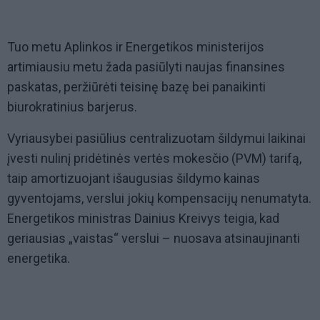
Tuo metu Aplinkos ir Energetikos ministerijos
artimiausiu metu žada pasiūlyti naujas finansines
paskatas, peržiūrėti teisinę bazę bei panaikinti
biurokratinius barjerus.
Vyriausybei pasiūlius centralizuotam šildymui laikinai
įvesti nulinį pridėtinės vertės mokesčio (PVM) tarifą,
taip amortizuojant išaugusias šildymo kainas
gyventojams, verslui jokių kompensacijų nenumatyta.
Energetikos ministras Dainius Kreivys teigia, kad
geriausias „vaistas“ verslui – nuosava atsinaujinanti
energetika.