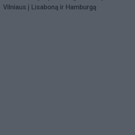
Vilniaus į Lisaboną ir Hamburgą
Load
More