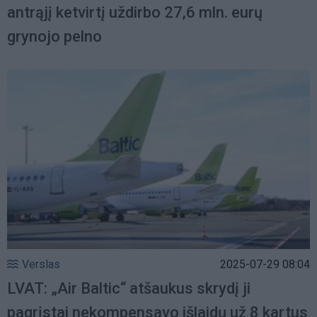
antrąjį ketvirtį uždirbo 27,6 mln. eurų
grynojo pelno
Verslas
2025-07-29 08:04
LVAT: „Air Baltic“ atšaukus skrydį ji
pagrįstai nekompensavo išlaidų už 8 kartus