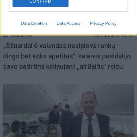
CONFIRM
Data Deletion
Data Access
Privacy Policy
Nuomonės
2025-03-24 08:04
„Stiuardai 6 valandas nesiplovė rankų -
dingo bet koks apetitas": keleivis pasidalijo
savo patirtimi keliaujant „airBaltic" reisu