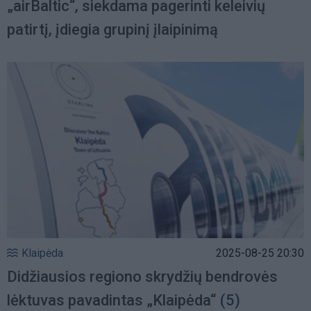
„airBaltic“, siekdama pagerinti keleivių
patirtį, įdiegia grupinį įlaipinimą
Klaipėda
2025-08-25 20:30
Didžiausios regiono skrydžių bendrovės
lėktuvas pavadintas „Klaipėda“
(5)