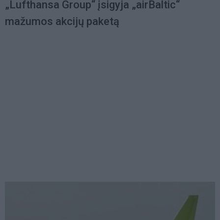
„Lufthansa Group“ įsigyja „airBaltic“
mažumos akcijų paketą