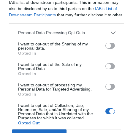
IAB’s list of downstream participants. This information may
also be disclosed by us to third parties on the
IAB’s List of
Downstream Participants
that may further disclose it to other
third parties.
Personal Data Processing Opt Outs
I want to opt-out of the Sharing of my
personal data.
Verslas
2025-04-03 11:44
Opted In
Šį vasaros sezoną „airBaltic“ siūlo daugiau
I want to opt-out of the Sale of my
Personal Data.
nei 15 maršrutų iš Lietuvos
Opted In
I want to opt-out of processing my
Personal Data for Targeted Advertising.
Opted In
I want to opt-out of Collection, Use,
Retention, Sale, and/or Sharing of my
Personal Data that Is Unrelated with the
Purposes for which it was collected.
Opted Out