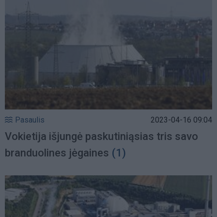
Pasaulis
2023-04-16 09:04
Vokietija išjungė paskutiniąsias tris savo
branduolines jėgaines
(1)