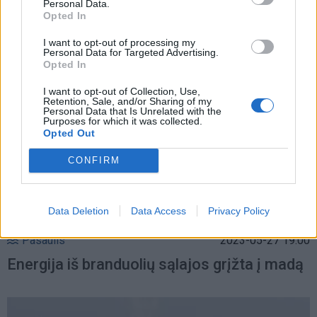
Personal Data.
atsisakėme statyti atominį monstrą
Opted In
I want to opt-out of processing my
Personal Data for Targeted Advertising.
Opted In
I want to opt-out of Collection, Use,
Retention, Sale, and/or Sharing of my
Personal Data that Is Unrelated with the
Purposes for which it was collected.
Opted Out
CONFIRM
Data Deletion
Data Access
Privacy Policy
Pasaulis
2023-05-27 19:00
Energija iš branduolių sąlajos grįžta į madą