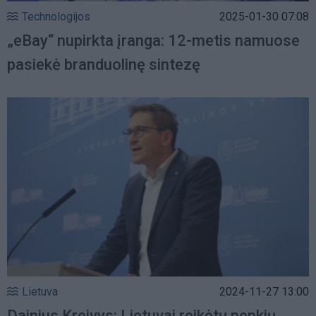
Technologijos
2025-01-30 07:08
„eBay“ nupirkta įranga: 12-metis namuose
pasiekė branduolinę sintezę
Lietuva
2024-11-27 13:00
Dainius Kreivys: Lietuvai reikėtų penkių