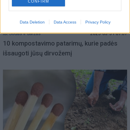
CONFIRM
Data Deletion
Data Access
Privacy Policy
Sodas ir daržas
2025-03-31 07:07
10 kompostavimo patarimų, kurie padės
išsaugoti jūsų dirvožemį