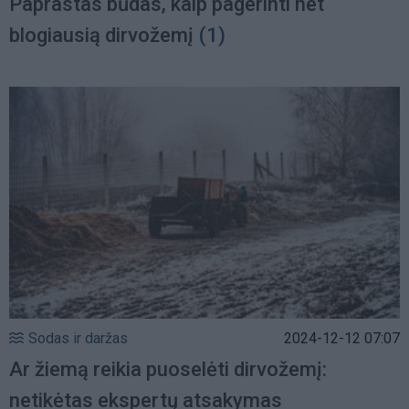
Paprastas būdas, kaip pagerinti net
blogiausią dirvožemį
(1)
Sodas ir daržas
2024-12-12 07:07
Ar žiemą reikia puoselėti dirvožemį:
netikėtas ekspertų atsakymas