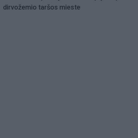
dirvožemio taršos mieste
Load
More