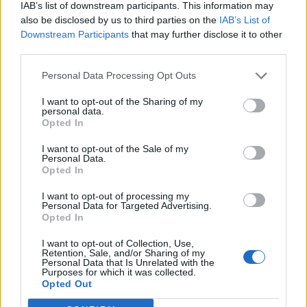
IAB’s list of downstream participants. This information may
also be disclosed by us to third parties on the
IAB’s List of
Downstream Participants
that may further disclose it to other
third parties.
Personal Data Processing Opt Outs
I want to opt-out of the Sharing of my
personal data.
Sodas ir daržas
2025-04-09 07:53
Opted In
Paprikos bus didelės ir mėsingos: ką
I want to opt-out of the Sale of my
Personal Data.
sodinant įpilti į šulinį
(6)
Opted In
I want to opt-out of processing my
Personal Data for Targeted Advertising.
Opted In
I want to opt-out of Collection, Use,
Retention, Sale, and/or Sharing of my
Personal Data that Is Unrelated with the
Purposes for which it was collected.
Opted Out