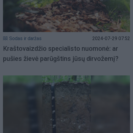
Sodas ir daržas
2024-07-29 07:52
Kraštovaizdžio specialisto nuomonė: ar
pušies žievė parūgštins jūsų dirvožemį?