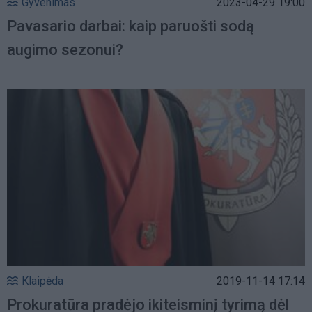
Gyvenimas
2023-04-29 19:00
Pavasario darbai: kaip paruošti sodą
augimo sezonui?
Klaipėda
2019-11-14 17:14
Prokuratūra pradėjo ikiteisminį tyrimą dėl