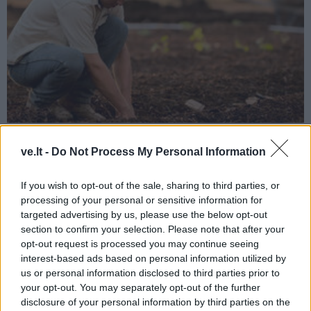
Sodas ir daržas
2025-04-19 15:01
ve.lt -
Do Not Process My Personal Information
Šis metodas veikia 100 procentų: štai kaip
sužinoti, ar dirva pakankamai įšilusi
If you wish to opt-out of the sale, sharing to third parties, or
processing of your personal or sensitive information for
sėkloms
targeted advertising by us, please use the below opt-out
section to confirm your selection. Please note that after your
opt-out request is processed you may continue seeing
interest-based ads based on personal information utilized by
us or personal information disclosed to third parties prior to
your opt-out. You may separately opt-out of the further
disclosure of your personal information by third parties on the