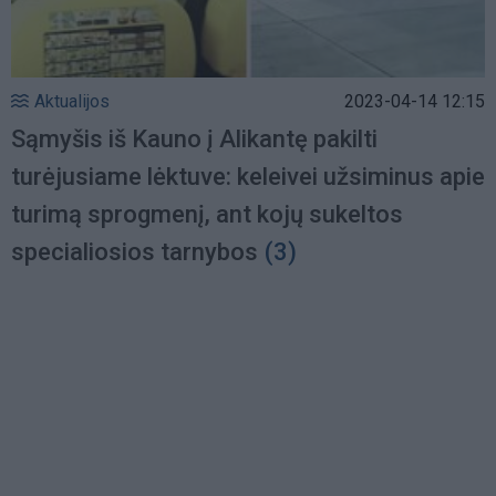
Aktualijos
2023-04-14 12:15
Sąmyšis iš Kauno į Alikantę pakilti
turėjusiame lėktuve: keleivei užsiminus apie
turimą sprogmenį, ant kojų sukeltos
specialiosios tarnybos
(3)