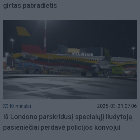
girtas pabradietis
Kriminalai
2025-03-21 07:06
Iš Londono parskridusį specialųjį liudytoją
pasieniečiai perdavė policijos konvojui