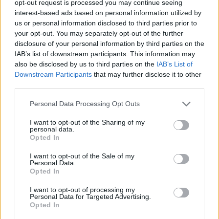
opt-out request is processed you may continue seeing
interest-based ads based on personal information utilized by
us or personal information disclosed to third parties prior to
your opt-out. You may separately opt-out of the further
disclosure of your personal information by third parties on the
IAB’s list of downstream participants. This information may
also be disclosed by us to third parties on the
IAB’s List of
Verslas
2024-10-08 10:51
Downstream Participants
that may further disclose it to other
Dėl stipraus rūko į Kauną turėję skristi
third parties.
lėktuvai nukreipiami į Gdanską ir Vilnių
Personal Data Processing Opt Outs
I want to opt-out of the Sharing of my
personal data.
Opted In
I want to opt-out of the Sale of my
Personal Data.
Opted In
I want to opt-out of processing my
Personal Data for Targeted Advertising.
Opted In