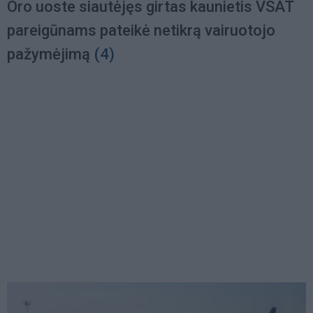
Oro uoste siautėjęs girtas kaunietis VSAT
pareigūnams pateikė netikrą vairuotojo
pažymėjimą
(4)