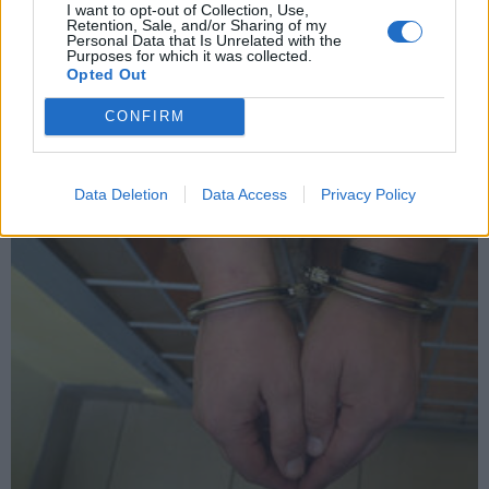
I want to opt-out of Collection, Use,
Retention, Sale, and/or Sharing of my
Personal Data that Is Unrelated with the
Purposes for which it was collected.
Opted Out
Kriminalai
2024-09-27 08:01
CONFIRM
Jonaviečio kelionė iš Londono: iš orlaivio
salono – į areštinę Kaune
Data Deletion
Data Access
Privacy Policy