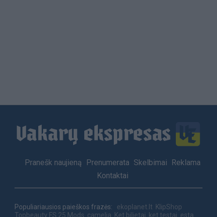
Load
More
Footer
Pranešk naujieną
Prenumerata
Skelbimai
Reklama
menu
Kontaktai
Populiariausios paieškos frazės:
ekoplanet.lt
KlipShop
Topbeauty
FS 25 Mods
camelia
Ket bilietai
ket testai
esta