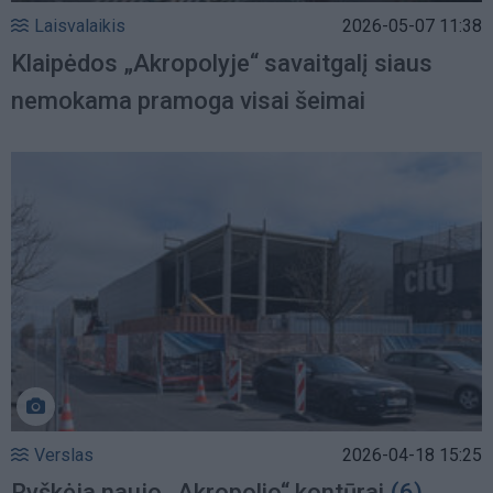
Laisvalaikis
2026-05-07 11:38
Klaipėdos „Akropolyje“ savaitgalį siaus
nemokama pramoga visai šeimai
Verslas
2026-04-18 15:25
Ryškėja naujo „Akropolio“ kontūrai
(6)