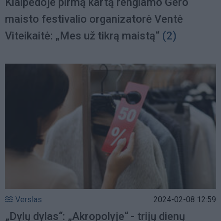
Klaipėdoje pirmą kartą rengiamo Gero
maisto festivalio organizatorė Ventė
Viteikaitė: „Mes už tikrą maistą“
(2)
Verslas
2024-02-08 12:59
„Dylų dylas“: „Akropolyje“ - trijų dienų