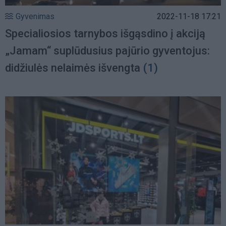
Gyvenimas
2022-11-18 17:21
Specialiosios tarnybos išgąsdino į akciją
„Jamam“ suplūdusius pajūrio gyventojus:
didžiulės nelaimės išvengta
(1)