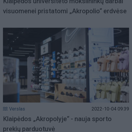
Klaipėdos universiteto mokslininkų darbai
visuomenei pristatomi „Akropolio“ erdvėse
Verslas
2022-10-04 09:39
Klaipėdos „Akropolyje“ - nauja sporto
prekių parduotuvė