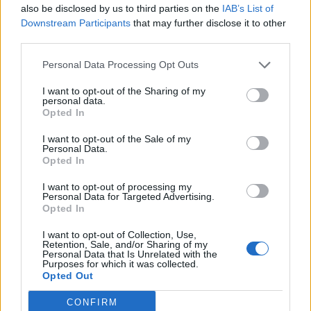
also be disclosed by us to third parties on the
IAB’s List of
Downstream Participants
that may further disclose it to other
Klaipėdos pulsas
2024-11-14 13:30
third parties.
Savaitgalį Klaipėdoje bus įžiebta turbūt
Personal Data Processing Opt Outs
pirmoji ir kol kas didžiausia šiais metais
I want to opt-out of the Sharing of my
Kalėdų eglutė
(4)
personal data.
Opted In
I want to opt-out of the Sale of my
Personal Data.
Opted In
I want to opt-out of processing my
Personal Data for Targeted Advertising.
Opted In
I want to opt-out of Collection, Use,
Retention, Sale, and/or Sharing of my
Personal Data that Is Unrelated with the
Purposes for which it was collected.
Opted Out
CONFIRM