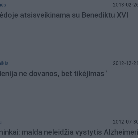
nės
2013-02-26
ipėdoje atsisveikinama su Benediktu XVI
aikis
2012-12-21
enija ne dovanos, bet tikėjimas"
a
2012-07-30
inkai: malda neleidžia vystytis Alzheimer