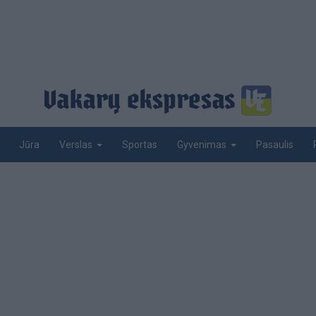
Jūra
Sportas
Pasaulis
Verslas
Gyvenimas