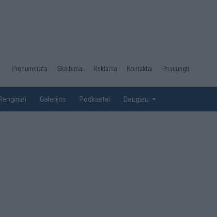
Desktop
Prenumerata
Skelbimai
Reklama
Kontaktai
Prisijungti
menu
top
Renginiai
Galerijos
Podkastai
Daugiau