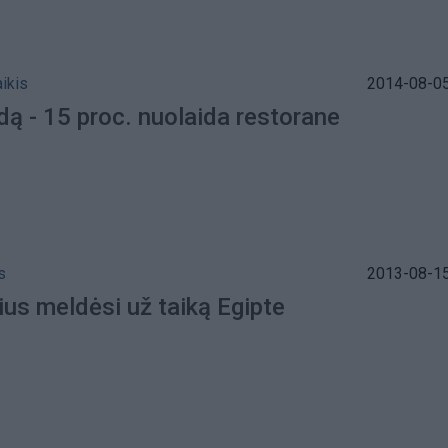
aikis
2014-08-05
dą - 15 proc. nuolaida restorane
s
2013-08-15
ius meldėsi už taiką Egipte