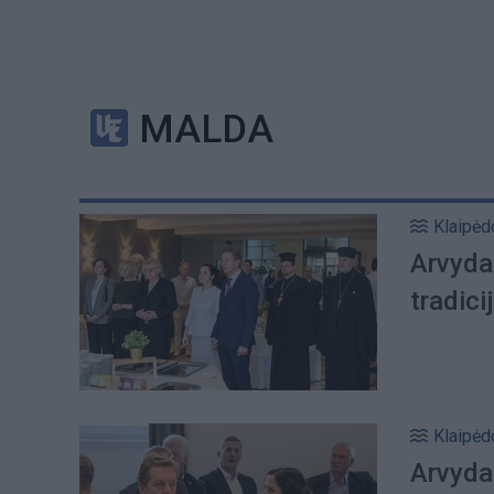
MALDA
Klaipėd
Arvyda
tradici
Klaipėd
Arvyda