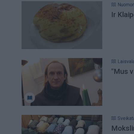
Nuomo
Ir Kla
Laisval
"Mus vi
Sveikat
Mokslin