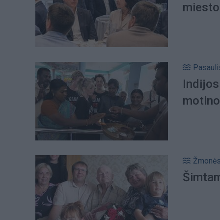
miesto 
Pasauli
Indijos
motino
Žmonė
Šimtam