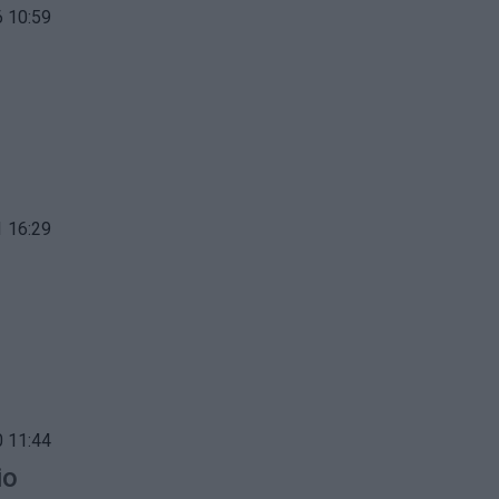
 10:59
 16:29
 11:44
io