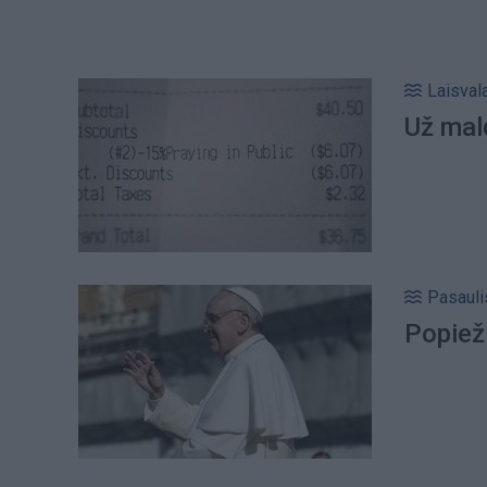
Laisval
Už mal
Pasauli
Popiež