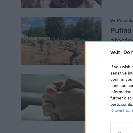
Pasauli
Putino 
atostog
ve.lt -
Do 
If you wish 
sensitive in
Pasauli
confirm you
Popiež
continue se
information 
aukas
further disc
participants
Downstream 