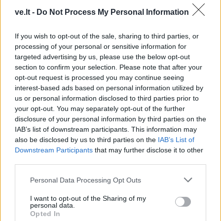
ve.lt -
Do Not Process My Personal Information
If you wish to opt-out of the sale, sharing to third parties, or
processing of your personal or sensitive information for
targeted advertising by us, please use the below opt-out
section to confirm your selection. Please note that after your
opt-out request is processed you may continue seeing
interest-based ads based on personal information utilized by
us or personal information disclosed to third parties prior to
your opt-out. You may separately opt-out of the further
Kriminalai
2011-03-23 11:29
disclosure of your personal information by third parties on the
Užsienyje gyvenantys lietuvių vaikai vis
IAB’s list of downstream participants. This information may
also be disclosed by us to third parties on the
IAB’s List of
labiau linksta į nusikaltimus
Downstream Participants
that may further disclose it to other
third parties.
Personal Data Processing Opt Outs
I want to opt-out of the Sharing of my
personal data.
Opted In