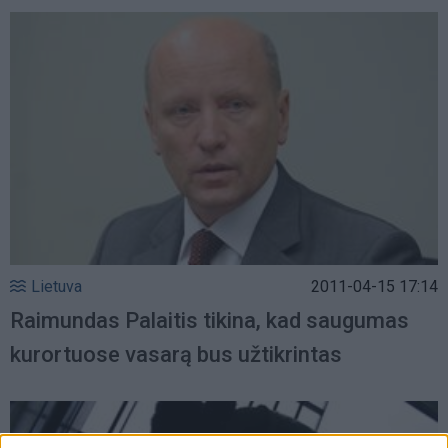
Lietuva
2011-04-15 17:14
Raimundas Palaitis tikina, kad saugumas
kurortuose vasarą bus užtikrintas