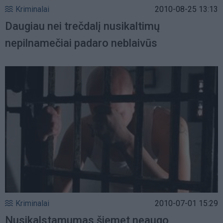
Kriminalai
2010-08-25 13:13
Daugiau nei trečdalį nusikaltimų
nepilnamečiai padaro neblaivūs
Kriminalai
2010-07-01 15:29
Nusikalstamumas šiemet neaugo