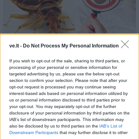
ve.lt -
Do Not Process My Personal Information
Laisvalaikis
2023-10-12 11:38
If you wish to opt-out of the sale, sharing to third parties, or
processing of your personal or sensitive information for
Blakės siaubia Europą: kaip neparsivežti
targeted advertising by us, please use the below opt-out
parazitų iš nepamirštamos kelionės
(2)
section to confirm your selection. Please note that after your
opt-out request is processed you may continue seeing
interest-based ads based on personal information utilized by
us or personal information disclosed to third parties prior to
your opt-out. You may separately opt-out of the further
disclosure of your personal information by third parties on the
IAB’s list of downstream participants. This information may
also be disclosed by us to third parties on the
IAB’s List of
Downstream Participants
that may further disclose it to other