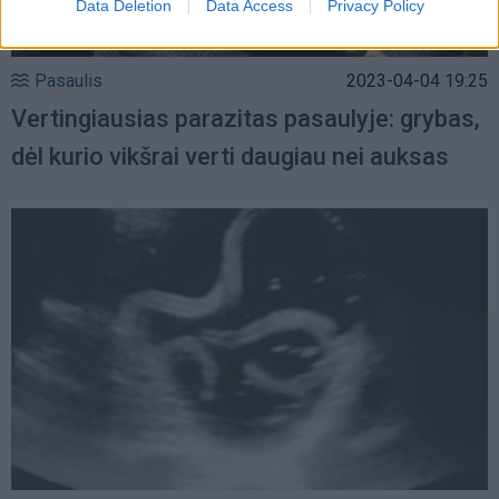
Data Deletion
Data Access
Privacy Policy
Pasaulis
2023-04-04 19:25
Vertingiausias parazitas pasaulyje: grybas,
dėl kurio vikšrai verti daugiau nei auksas