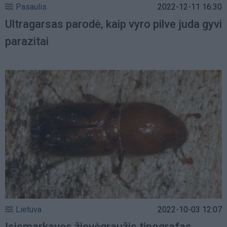
Pasaulis
2022-12-11 16:30
Ultragarsas parodė, kaip vyro pilve juda gyvi
parazitai
Lietuva
2022-10-03 12:07
Įsismarkavęs žievėgraužis tipografas