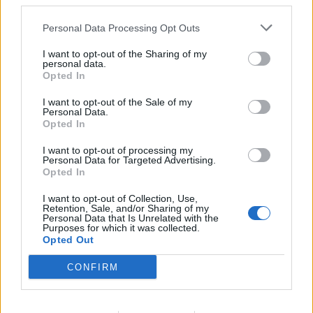
third parties.
Personal Data Processing Opt Outs
I want to opt-out of the Sharing of my
personal data.
Opted In
Sveikata
2023-08-28 06:52
I want to opt-out of the Sale of my
Kaip išprašyti nekviestus svečius – žarnyno
Personal Data.
Opted In
parazitus?
I want to opt-out of processing my
Personal Data for Targeted Advertising.
Opted In
I want to opt-out of Collection, Use,
Retention, Sale, and/or Sharing of my
Personal Data that Is Unrelated with the
Purposes for which it was collected.
Opted Out
CONFIRM