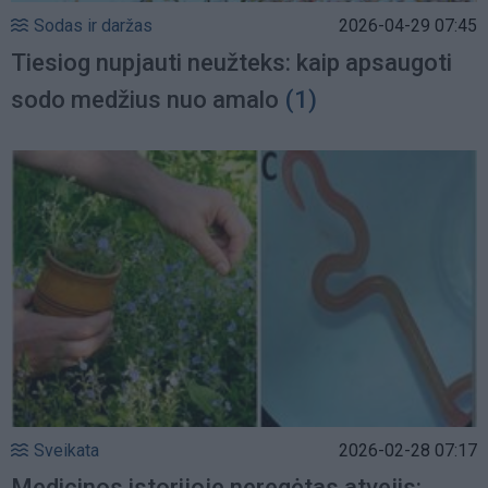
Sodas ir daržas
2026-04-29 07:45
Tiesiog nupjauti neužteks: kaip apsaugoti
sodo medžius nuo amalo
(1)
Sveikata
2026-02-28 07:17
Medicinos istorijoje neregėtas atvejis: