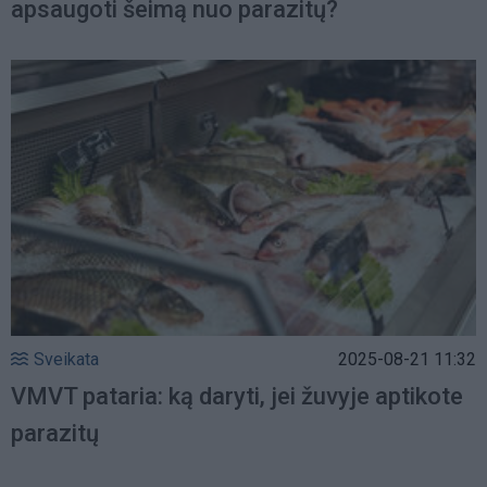
apsaugoti šeimą nuo parazitų?
Sveikata
2025-08-21 11:32
VMVT pataria: ką daryti, jei žuvyje aptikote
parazitų