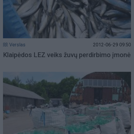
Verslas
2012-06-29 09:50
Klaipėdos LEZ veiks žuvų perdirbimo įmonė