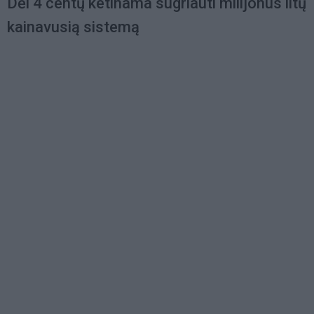
Dėl 4 centų ketinama sugriauti milijonus litų
kainavusią sistemą