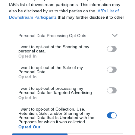
IAB’s list of downstream participants. This information may
Verslas
2022-12-08 07:05
also be disclosed by us to third parties on the
IAB’s List of
Seime – iniciatyva naudotą plastiką
Downstream Participants
that may further disclose it to other
third parties.
perdirbantį verslą atleisti nuo taršos
mokesčių
Personal Data Processing Opt Outs
I want to opt-out of the Sharing of my
personal data.
Opted In
I want to opt-out of the Sale of my
Personal Data.
Opted In
I want to opt-out of processing my
Personal Data for Targeted Advertising.
Opted In
I want to opt-out of Collection, Use,
Retention, Sale, and/or Sharing of my
Personal Data that Is Unrelated with the
Purposes for which it was collected.
Opted Out
Verslas
2022-04-17 10:12