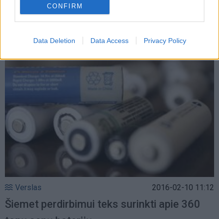
CONFIRM
Lietuvoje iškasta druska būtų brangi, reiktų
perdirbti, ne visa tiktų raugti agurkams
Data Deletion
Data Access
Privacy Policy
Verslas
2016-02-10 11:12
Šiemet perdirbimui teks surinkti apie 360