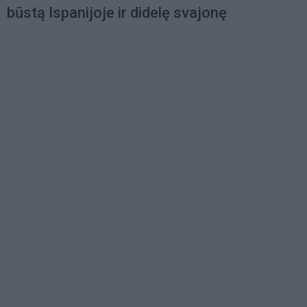
būstą Ispanijoje ir didelę svajonę