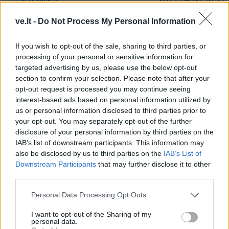
Kokie drabužiai sendina, o kokie suteikia
ve.lt -
Do Not Process My Personal Information
jaunatviškumo
If you wish to opt-out of the sale, sharing to third parties, or
processing of your personal or sensitive information for
targeted advertising by us, please use the below opt-out
section to confirm your selection. Please note that after your
opt-out request is processed you may continue seeing
interest-based ads based on personal information utilized by
us or personal information disclosed to third parties prior to
your opt-out. You may separately opt-out of the further
disclosure of your personal information by third parties on the
IAB’s list of downstream participants. This information may
also be disclosed by us to third parties on the
IAB’s List of
Downstream Participants
that may further disclose it to other
third parties.
Personal Data Processing Opt Outs
Laisvalaikis
2022-12-20 11:34
Stilistė pataria: kaip stilingai atrodyti
I want to opt-out of the Sharing of my
personal data.