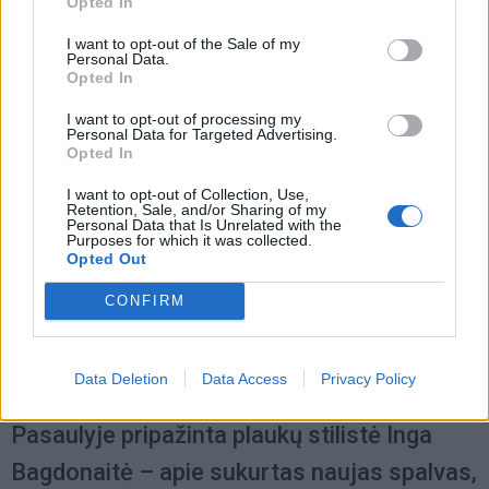
Opted In
šventiniu laikotarpiu, kalėdinėse
fotosesijose?
I want to opt-out of the Sale of my
Personal Data.
Opted In
I want to opt-out of processing my
Personal Data for Targeted Advertising.
Opted In
I want to opt-out of Collection, Use,
Retention, Sale, and/or Sharing of my
Personal Data that Is Unrelated with the
Purposes for which it was collected.
Opted Out
CONFIRM
Data Deletion
Data Access
Privacy Policy
Laisvalaikis
2022-11-11 11:58
Pasaulyje pripažinta plaukų stilistė Inga
Bagdonaitė – apie sukurtas naujas spalvas,