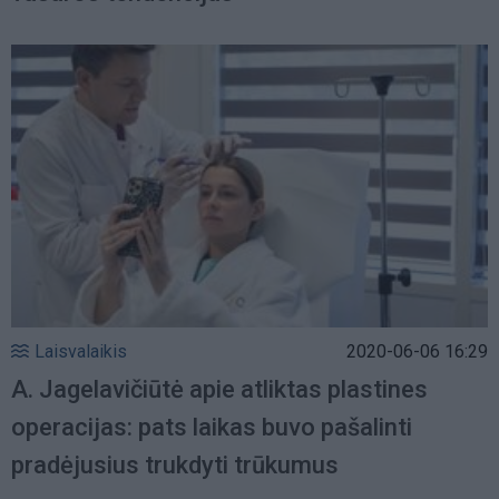
Laisvalaikis
2020-06-06 16:29
A. Jagelavičiūtė apie atliktas plastines
operacijas: pats laikas buvo pašalinti
pradėjusius trukdyti trūkumus