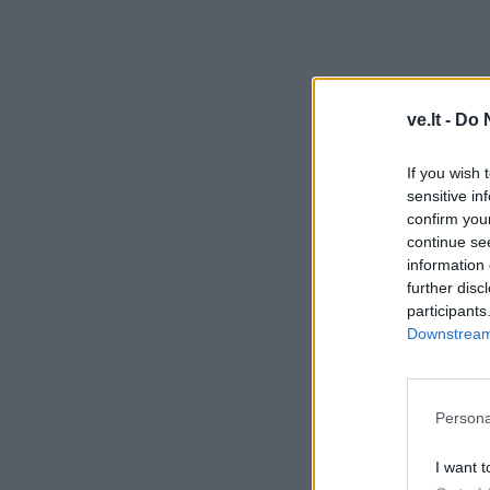
ve.lt -
Do 
If you wish 
sensitive in
confirm you
continue se
information 
further disc
participants
Downstream 
Persona
I want t