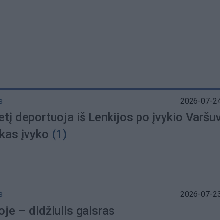
s
2026-07-24
etį deportuoja iš Lenkijos po įvykio Varšu
 kas įvyko
(1)
s
2026-07-23
je – didžiulis gaisras