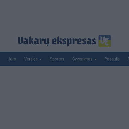
Jūra
Sportas
Pasaulis
Verslas
Gyvenimas