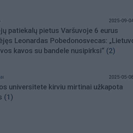
s
2025-09-04
jų patiekalų pietus Varšuvoje 6 eurus
jęs Leonardas Pobedonosvecas: „Lietuv
 vos kavos su bandele nusipirksi“
(2)
ai
2025-05-08
s universitete kirviu mirtinai užkapota
s
(1)