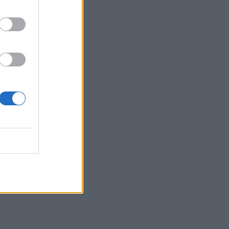
 19:20
rupę
 13:51
su