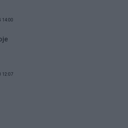
 14:00
oje
 12:07