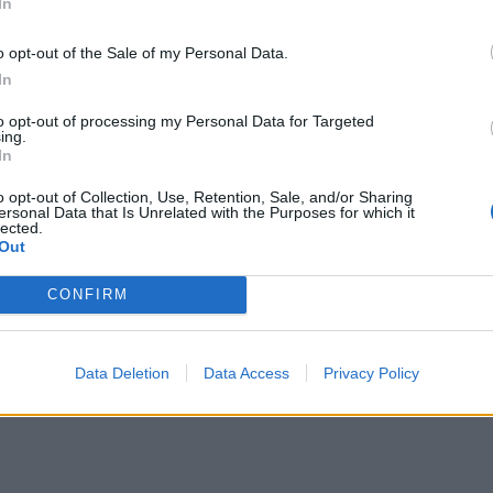
In
o opt-out of the Sale of my Personal Data.
In
s
2024-09-10
to opt-out of processing my Personal Data for Targeted
 išardė Baltarusijos ir Rusijos šantažo g
ing.
In
o opt-out of Collection, Use, Retention, Sale, and/or Sharing
ersonal Data that Is Unrelated with the Purposes for which it
lected.
Out
CONFIRM
aikis
2024-04-19
 pavasario išvykoms: trys kelionės autobu
einamą kainą
Data Deletion
Data Access
Privacy Policy