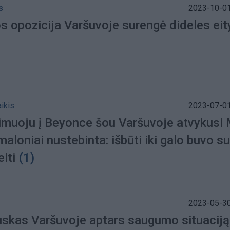
s
2023-10-01
os opozicija Varšuvoje surengė dideles ei
aikis
2023-07-01
imuoju į Beyonce šou Varšuvoje atvykusi 
maloniai nustebinta: išbūti iki galo buvo s
eiti
(1)
2023-05-30
skas Varšuvoje aptars saugumo situaciją