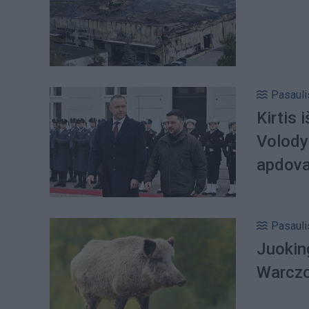
Pasauli
Kirtis 
Volody
apdova
Pasauli
Juokin
Warczo