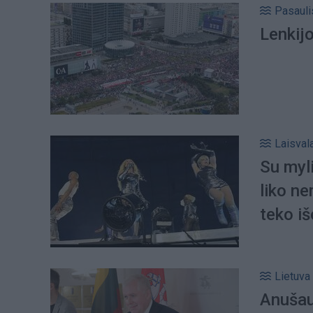
Pasauli
Lenkij
Laisval
Su myl
liko ne
teko iš
Lietuva
Anušau