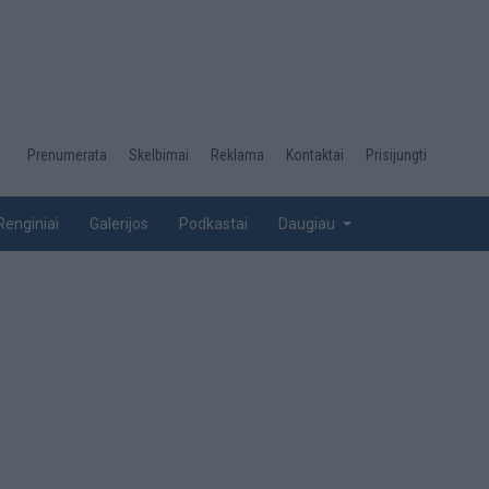
Desktop
Prenumerata
Skelbimai
Reklama
Kontaktai
Prisijungti
menu
top
Renginiai
Galerijos
Podkastai
Daugiau