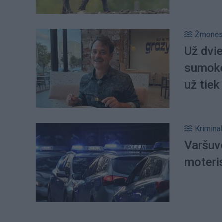
Žmonė
Už dvie
sumokė
už tiek
Kriminal
Varšuvo
moteri