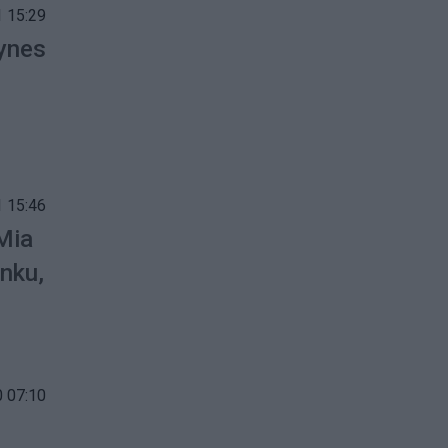
 15:29
tynes
 15:46
Mia
unku,
 07:10