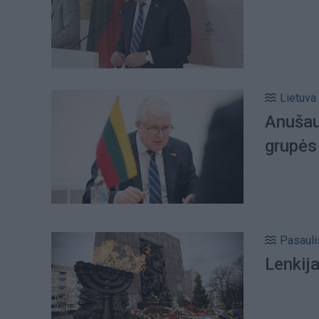
Lietuva
Anušau
grupės
Pasauli
Lenkij