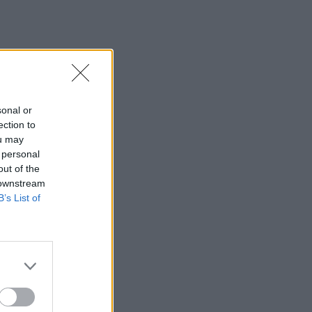
sonal or
ection to
ou may
 personal
out of the
 downstream
B’s List of