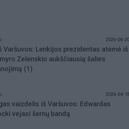
s
2026-06-20
iš Varšuvos: Lenkijos prezidentas atėmė iš
myro Zelenskio aukščiausią šalies
nojimą
(1)
s
2026-04-18
gas vaizdelis iš Varšuvos: Edwardas
cki vejasi šernų bandą