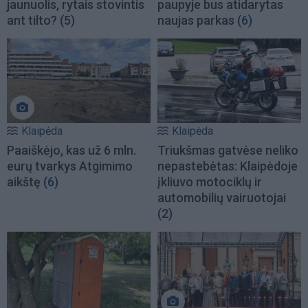
jaunuolis, rytais stovintis
paupyje bus atidarytas
ant tilto?
(5)
naujas parkas
(6)
Klaipėda
Klaipėda
Paaiškėjo, kas už 6 mln.
Triukšmas gatvėse neliko
eurų tvarkys Atgimimo
nepastebėtas: Klaipėdoje
aikštę
(6)
įkliuvo motociklų ir
automobilių vairuotojai
(2)