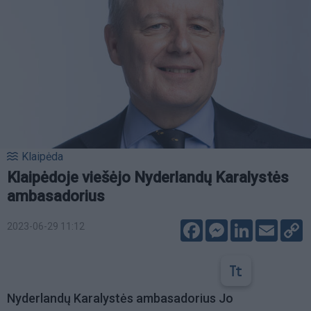
Klaipėda
Klaipėdoje viešėjo Nyderlandų Karalystės
ambasadorius
Facebook
Messenger
LinkedIn
Email
C
2023-06-29 11:12
L
Nyderlandų Karalystės ambasadorius Jo