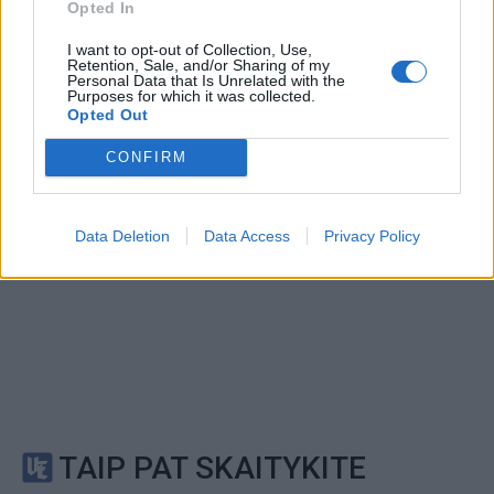
Sutinku su
taisyklėmis
Opted In
reCAPTCHA and the Google
Privacy Policy
and
Terms of
I want to opt-out of Collection, Use,
Retention, Sale, and/or Sharing of my
Service
apply.
Personal Data that Is Unrelated with the
Purposes for which it was collected.
Opted Out
CONFIRM
Data Deletion
Data Access
Privacy Policy
TAIP PAT SKAITYKITE