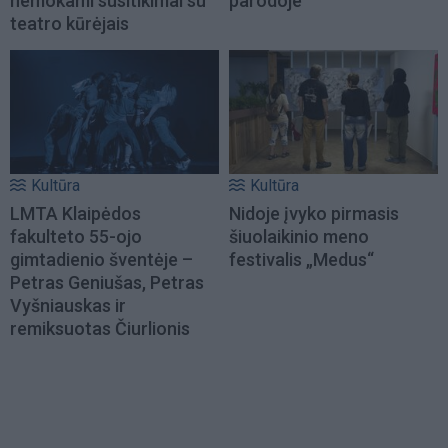
nemokami susitikimai su
parodoje
teatro kūrėjais
Kultūra
Kultūra
LMTA Klaipėdos
Nidoje įvyko pirmasis
fakulteto 55-ojo
šiuolaikinio meno
gimtadienio šventėje –
festivalis „Medus“
Petras Geniušas, Petras
Vyšniauskas ir
remiksuotas Čiurlionis