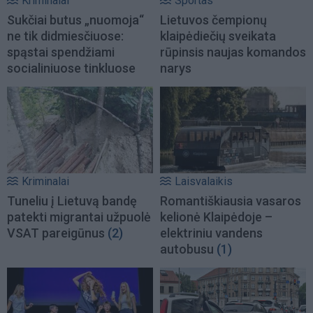
Kriminalai
Sportas
Sukčiai butus „nuomoja“
Lietuvos čempionų
ne tik didmiesčiuose:
klaipėdiečių sveikata
spąstai spendžiami
rūpinsis naujas komandos
socialiniuose tinkluose
narys
Kriminalai
Laisvalaikis
Tuneliu į Lietuvą bandę
Romantiškiausia vasaros
patekti migrantai užpuolė
kelionė Klaipėdoje –
VSAT pareigūnus
(2)
elektriniu vandens
autobusu
(1)