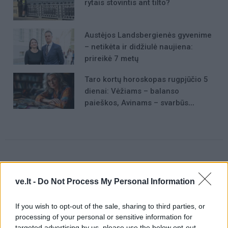
rytais stovintis ant tilto?
Austėjos Landsbergienės gyvenime
– netikėta ir didžiulė naujiena:
prireikė 7 metų
Taro kortų horoskopas rugpjūčio 5
dienai: Vėžiams – balanso
paieškos, Avinams – svarbūs
patarimai
Raktažodžiai
ve.lt -
Do Not Process My Personal Information
klaipėdos jūrų uosto direkcija
nyderlandai
If you wish to opt-out of the sale, sharing to third parties, or
processing of your personal or sensitive information for
targeted advertising by us, please use the below opt-out