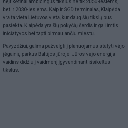
neįtikėtinai ambicingus tikslus ne tik 2050-iesiems,
bet ir 2030-iesiems. Kaip ir SGD terminalas, Klaipėda
yra ta vieta Lietuvos vieta, kur daug šių tikslų bus
pasiekta. Klaipėda yra šių pokyčių šerdis ir gali imtis
iniciatyvos bei tapti pirmaujančiu miestu.
Pavyzdžiui, galima pažvelgti į planuojamus statyti vėjo
jėgainių parkus Baltijos jūroje. Jūros vėjo energija
vaidins didžiulį vaidmenį įgyvendinant išsikeltus
tikslus.