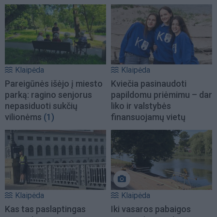
Klaipėda
Klaipėda
Pareigūnės išėjo į miesto
Kviečia pasinaudoti
parką: ragino senjorus
papildomu priėmimu – dar
nepasiduoti sukčių
liko ir valstybės
vilionėms
(1)
finansuojamų vietų
Klaipėda
Klaipėda
Kas tas paslaptingas
Iki vasaros pabaigos