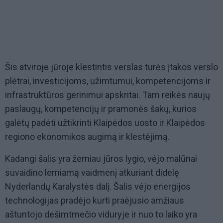
Šis atviroje jūroje klestintis verslas turės įtakos verslo
plėtrai, investicijoms, užimtumui, kompetencijoms ir
infrastruktūros gerinimui apskritai. Tam reikės naujų
paslaugų, kompetencijų ir pramonės šakų, kurios
galėtų padėti užtikrinti Klaipėdos uosto ir Klaipėdos
regiono ekonomikos augimą ir klestėjimą.
Kadangi šalis yra žemiau jūros lygio, vėjo malūnai
suvaidino lemiamą vaidmenį atkuriant didelę
Nyderlandų Karalystės dalį. Šalis vėjo energijos
technologijas pradėjo kurti praėjusio amžiaus
aštuntojo dešimtmečio viduryje ir nuo to laiko yra