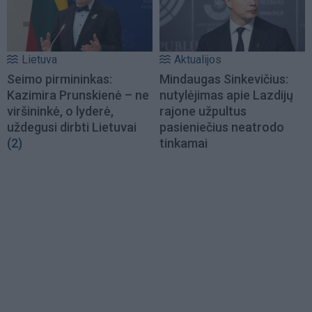
Lietuva
Aktualijos
Seimo pirmininkas:
Mindaugas Sinkevičius:
Kazimira Prunskienė – ne
nutylėjimas apie Lazdijų
viršininkė, o lyderė,
rajone užpultus
uždegusi dirbti Lietuvai
pasieniečius neatrodo
(2)
tinkamai