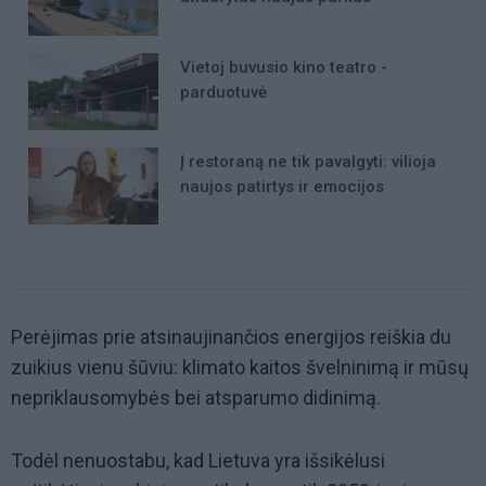
Vietoj buvusio kino teatro -
parduotuvė
Į restoraną ne tik pavalgyti: vilioja
naujos patirtys ir emocijos
Perėjimas prie atsinaujinančios energijos reiškia du
zuikius vienu šūviu: klimato kaitos švelninimą ir mūsų
nepriklausomybės bei atsparumo didinimą.
Todėl nenuostabu, kad Lietuva yra išsikėlusi