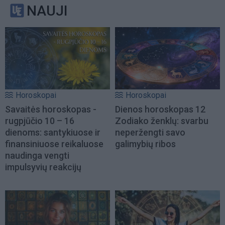
NAUJI
Horoskopai
Horoskopai
Savaitės horoskopas -
Dienos horoskopas 12
rugpjūčio 10 – 16
Zodiako ženklų: svarbu
dienoms: santykiuose ir
neperžengti savo
finansiniuose reikaluose
galimybių ribos
naudinga vengti
impulsyvių reakcijų