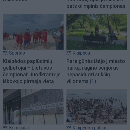
pats olimpinis čempionas
Sportas
Klaipėda
Klaipėdos paplūdimių
Pareigūnės išėjo į miesto
gelbėtojai – Lietuvos
parką: ragino senjorus
čempionai: Juodkrantėje
nepasiduoti sukčių
iškovojo pirmąją vietą
vilionėms
(1)
Kriminalai
Klaipėdos pulsas