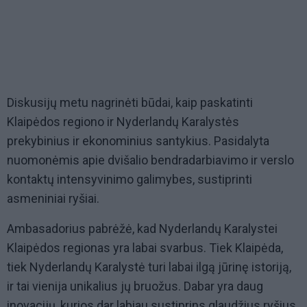
Diskusijų metu nagrinėti būdai, kaip paskatinti
Klaipėdos regiono ir Nyderlandų Karalystės
prekybinius ir ekonominius santykius. Pasidalyta
nuomonėmis apie dvišalio bendradarbiavimo ir verslo
kontaktų intensyvinimo galimybes, sustiprinti
asmeniniai ryšiai.
Ambasadorius pabrėžė, kad Nyderlandų Karalystei
Klaipėdos regionas yra labai svarbus. Tiek Klaipėda,
tiek Nyderlandų Karalystė turi labai ilgą jūrinę istoriją,
ir tai vienija unikalius jų bruožus. Dabar yra daug
inovacijų, kurios dar labiau sustiprins glaudžius ryšius.