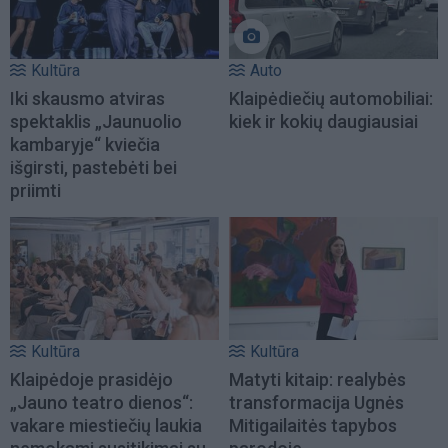
Kultūra
Auto
Iki skausmo atviras
Klaipėdiečių automobiliai:
spektaklis „Jaunuolio
kiek ir kokių daugiausiai
kambaryje“ kviečia
išgirsti, pastebėti bei
priimti
Kultūra
Kultūra
Klaipėdoje prasidėjo
Matyti kitaip: realybės
„Jauno teatro dienos“:
transformacija Ugnės
vakare miestiečių laukia
Mitigailaitės tapybos