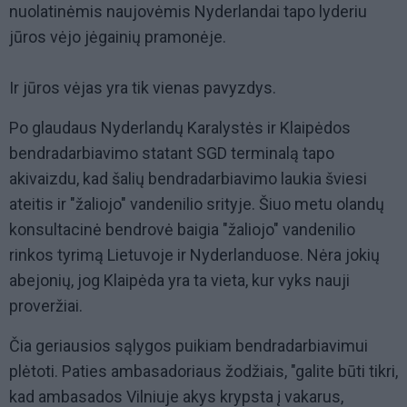
nuolatinėmis naujovėmis Nyderlandai tapo lyderiu
jūros vėjo jėgainių pramonėje.
Ir jūros vėjas yra tik vienas pavyzdys.
Po glaudaus Nyderlandų Karalystės ir Klaipėdos
bendradarbiavimo statant SGD terminalą tapo
akivaizdu, kad šalių bendradarbiavimo laukia šviesi
ateitis ir "žaliojo" vandenilio srityje. Šiuo metu olandų
konsultacinė bendrovė baigia "žaliojo" vandenilio
rinkos tyrimą Lietuvoje ir Nyderlanduose. Nėra jokių
abejonių, jog Klaipėda yra ta vieta, kur vyks nauji
proveržiai.
Čia geriausios sąlygos puikiam bendradarbiavimui
plėtoti. Paties ambasadoriaus žodžiais, "galite būti tikri,
kad ambasados Vilniuje akys krypsta į vakarus,