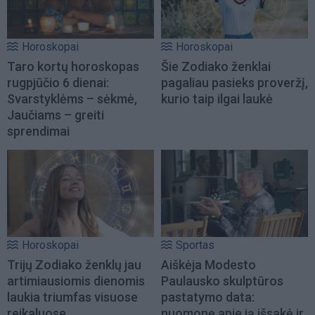
Horoskopai
Horoskopai
Taro kortų horoskopas
Šie Zodiako ženklai
rugpjūčio 6 dienai:
pagaliau pasieks proveržį,
Svarstyklėms – sėkmė,
kurio taip ilgai laukė
Jaučiams – greiti
sprendimai
Horoskopai
Sportas
Trijų Zodiako ženklų jau
Aiškėja Modesto
artimiausiomis dienomis
Paulausko skulptūros
laukia triumfas visuose
pastatymo data:
reikaluose
nuomonę apie ją išsakė ir