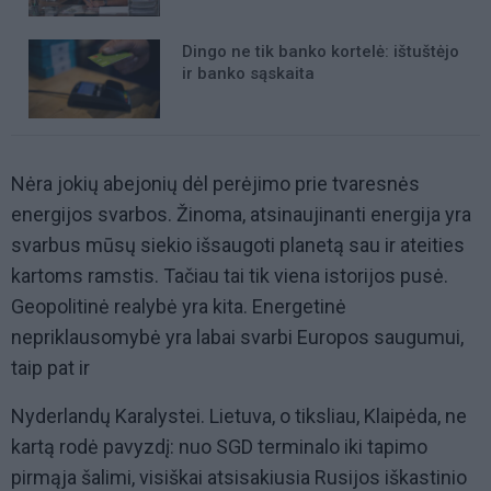
Dingo ne tik banko kortelė: ištuštėjo
ir banko sąskaita
Nėra jokių abejonių dėl perėjimo prie tvaresnės
energijos svarbos. Žinoma, atsinaujinanti energija yra
svarbus mūsų siekio išsaugoti planetą sau ir ateities
kartoms ramstis. Tačiau tai tik viena istorijos pusė.
Geopolitinė realybė yra kita. Energetinė
nepriklausomybė yra labai svarbi Europos saugumui,
taip pat ir
Nyderlandų Karalystei. Lietuva, o tiksliau, Klaipėda, ne
kartą rodė pavyzdį: nuo SGD terminalo iki tapimo
pirmąja šalimi, visiškai atsisakiusia Rusijos iškastinio