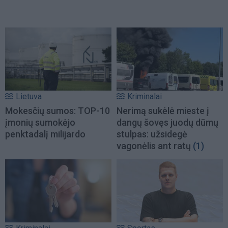
Lietuva
Kriminalai
Mokesčių sumos: TOP-10
Nerimą sukėlė mieste į
įmonių sumokėjo
dangų šovęs juodų dūmų
penktadalį milijardo
stulpas: užsidegė
vagonėlis ant ratų
(1)