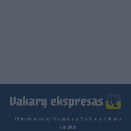
Load
More
Footer
Pranešk naujieną
Prenumerata
Skelbimai
Reklama
menu
Kontaktai