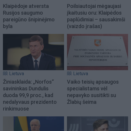
Klaipėdoje atversta
Poilsiautojai mėgaujasi
Rusijos saugumo
įkaitusiu oru: Klaipėdos
pareigūno šnipinėjimo
paplūdimiai – sausakimši
byla
(vaizdo įrašas)
Lietuva
Lietuva
Žiniasklaida: „Norfos“
Vaiko teisių apsaugos
savininkas Dundulis
specialistams vėl
duoda 99,9 proc., kad
nepavyko susitikti su
nedalyvaus prezidento
Žlabių šeima
rinkimuose