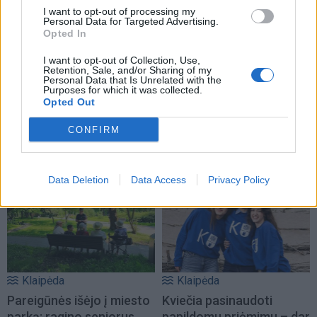
I want to opt-out of processing my
Personal Data for Targeted Advertising.
Opted In
I want to opt-out of Collection, Use,
Retention, Sale, and/or Sharing of my
Personal Data that Is Unrelated with the
Purposes for which it was collected.
Opted Out
Klaipėda
Klaipėda
Patiltė keliaujantiems į
Klaipėdos universitetui
CONFIRM
keltą bus atidaryta rudenį
suteiktas pedagogų
(1)
rengimo centro statusas
Data Deletion
Data Access
Privacy Policy
Klaipėda
Klaipėda
Pareigūnės išėjo į miesto
Kviečia pasinaudoti
parką: ragino senjorus
papildomu priėmimu – dar