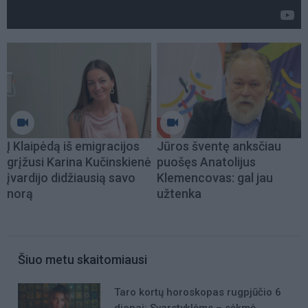
Į Klaipėdą iš emigracijos
Jūros šventę anksčiau
grįžusi Karina Kučinskienė
puošęs Anatolijus
įvardijo didžiausią savo
Klemencovas: gal jau
norą
užtenka
Šiuo metu skaitomiausi
Taro kortų horoskopas rugpjūčio 6
dienai: Svarstyklėms – sėkmė,