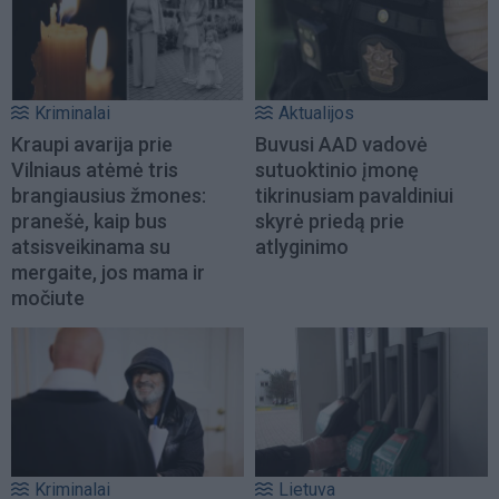
Kriminalai
Aktualijos
Kraupi avarija prie
Buvusi AAD vadovė
Vilniaus atėmė tris
sutuoktinio įmonę
brangiausius žmones:
tikrinusiam pavaldiniui
pranešė, kaip bus
skyrė priedą prie
atsisveikinama su
atlyginimo
mergaite, jos mama ir
močiute
Kriminalai
Lietuva