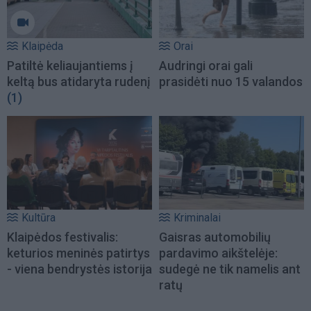
Klaipėda
Orai
Patiltė keliaujantiems į
Audringi orai gali
keltą bus atidaryta rudenį
prasidėti nuo 15 valandos
(1)
Kultūra
Kriminalai
Klaipėdos festivalis:
Gaisras automobilių
keturios meninės patirtys
pardavimo aikštelėje:
- viena bendrystės istorija
sudegė ne tik namelis ant
ratų