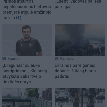
Pirmoji atkurtos
„Enefit“ vadovas palieka
nepriklausomos Lietuvos
pareigas
premjerė atgulė amžinojo
poilsio
(1)
Sportas
Pasaulis
„Dragūnas“ sulaukė
Ukrainos pareigūnas:
pastiprinimo: į Klaipėdą
dabar – iš tiesų bloga
atvyksta Sakartvelo
padėtis
rinktinės narys