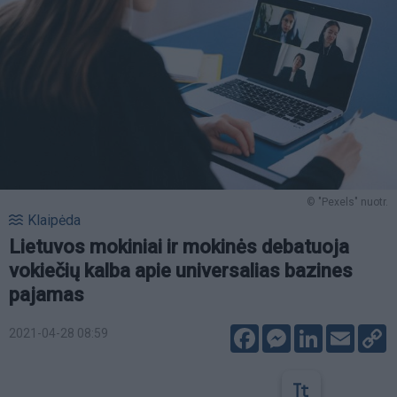
© "Pexels" nuotr.
Klaipėda
Lietuvos mokiniai ir mokinės debatuoja
vokiečių kalba apie universalias bazines
pajamas
Facebook
Messenger
LinkedIn
Email
C
2021-04-28 08:59
L