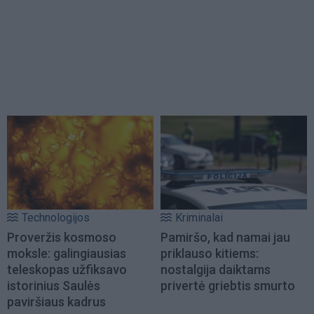
Technologijos
Kriminalai
Proveržis kosmoso
Pamiršo, kad namai jau
moksle: galingiausias
priklauso kitiems:
teleskopas užfiksavo
nostalgija daiktams
istorinius Saulės
privertė griebtis smurto
paviršiaus kadrus