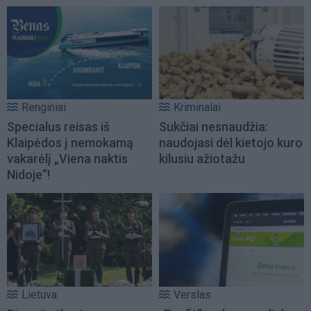
Renginiai
Kriminalai
Specialus reisas iš
Sukčiai nesnaudžia:
Klaipėdos į nemokamą
naudojasi dėl kietojo kuro
vakarėlį „Viena naktis
kilusiu ažiotažu
Nidoje“!
Lietuva
Verslas