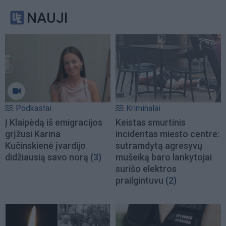
NAUJI
Podkastai
Kriminalai
Į Klaipėdą iš emigracijos
Keistas smurtinis
grįžusi Karina
incidentas miesto centre:
Kučinskienė įvardijo
sutramdytą agresyvų
didžiausią savo norą
(3)
mušeiką baro lankytojai
surišo elektros
prailgintuvu
(2)