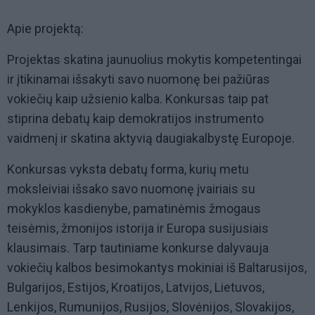
Apie projektą:
Projektas skatina jaunuolius mokytis kompetentingai
ir įtikinamai išsakyti savo nuomonę bei pažiūras
vokiečių kaip užsienio kalba. Konkursas taip pat
stiprina debatų kaip demokratijos instrumento
vaidmenį ir skatina aktyvią daugiakalbystę Europoje.
Konkursas vyksta debatų forma, kurių metu
moksleiviai išsako savo nuomonę įvairiais su
mokyklos kasdienybe, pamatinėmis žmogaus
teisėmis, žmonijos istorija ir Europa susijusiais
klausimais. Tarp tautiniame konkurse dalyvauja
vokiečių kalbos besimokantys mokiniai iš Baltarusijos,
Bulgarijos, Estijos, Kroatijos, Latvijos, Lietuvos,
Lenkijos, Rumunijos, Rusijos, Slovėnijos, Slovakijos,