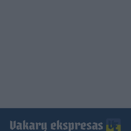
Load
More