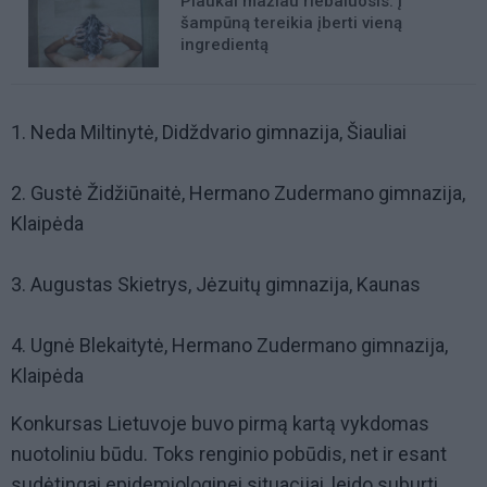
Plaukai mažiau riebaluosis: į
šampūną tereikia įberti vieną
ingredientą
1. Neda Miltinytė, Didždvario gimnazija, Šiauliai
2. Gustė Židžiūnaitė, Hermano Zudermano gimnazija,
Klaipėda
3. Augustas Skietrys, Jėzuitų gimnazija, Kaunas
4. Ugnė Blekaitytė, Hermano Zudermano gimnazija,
Klaipėda
Konkursas Lietuvoje buvo pirmą kartą vykdomas
nuotoliniu būdu. Toks renginio pobūdis, net ir esant
sudėtingai epidemiologinei situacijai, leido suburti