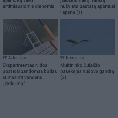
aplink: ką veikti
įsliūkino naktį: tamsą
artimiausiomis dienomis
nušvietė pastatą apėmusi
liepsna
(1)
Aktualijos
Kriminalai
Eksperimentas Nidos
Muitininko Dulaičio
uoste: išbandomas būdas
pasekėjas nušovė gandrą
sumažinti vandens
(3)
„žydėjimą“