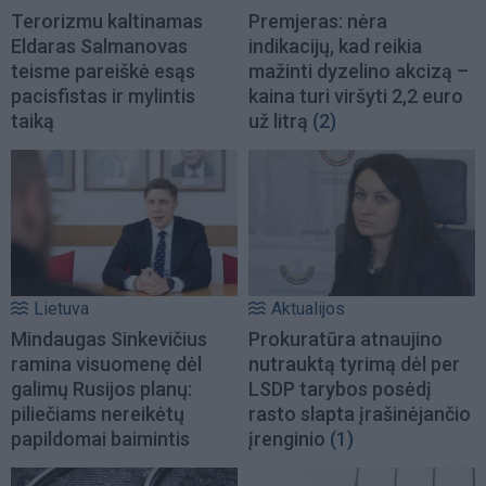
Terorizmu kaltinamas
Premjeras: nėra
Eldaras Salmanovas
indikacijų, kad reikia
teisme pareiškė esąs
mažinti dyzelino akcizą –
pacisfistas ir mylintis
kaina turi viršyti 2,2 euro
taiką
už litrą
(2)
Lietuva
Aktualijos
Mindaugas Sinkevičius
Prokuratūra atnaujino
ramina visuomenę dėl
nutrauktą tyrimą dėl per
galimų Rusijos planų:
LSDP tarybos posėdį
piliečiams nereikėtų
rasto slapta įrašinėjančio
papildomai baimintis
įrenginio
(1)