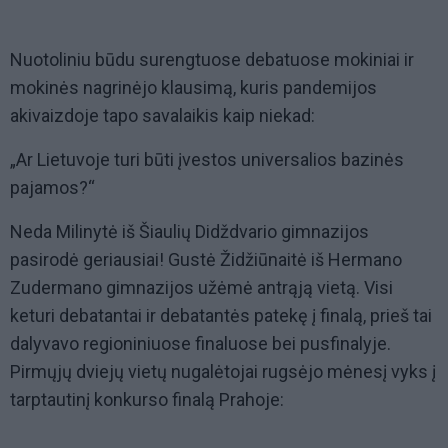
Nuotoliniu būdu surengtuose debatuose mokiniai ir
mokinės nagrinėjo klausimą, kuris pandemijos
akivaizdoje tapo savalaikis kaip niekad:
„Ar Lietuvoje turi būti įvestos universalios bazinės
pajamos?“
Neda Milinytė iš Šiaulių Didždvario gimnazijos
pasirodė geriausiai! Gustė Židžiūnaitė iš Hermano
Zudermano gimnazijos užėmė antrąją vietą. Visi
keturi debatantai ir debatantės patekę į finalą, prieš tai
dalyvavo regioniniuose finaluose bei pusfinalyje.
Pirmųjų dviejų vietų nugalėtojai rugsėjo mėnesį vyks į
tarptautinį konkurso finalą Prahoje: