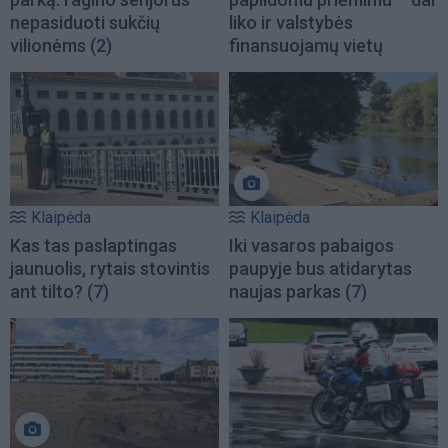
nepasiduoti sukčių
liko ir valstybės
vilionėms
(2)
finansuojamų vietų
Klaipėda
Klaipėda
Kas tas paslaptingas
Iki vasaros pabaigos
jaunuolis, rytais stovintis
paupyje bus atidarytas
ant tilto?
(7)
naujas parkas
(7)