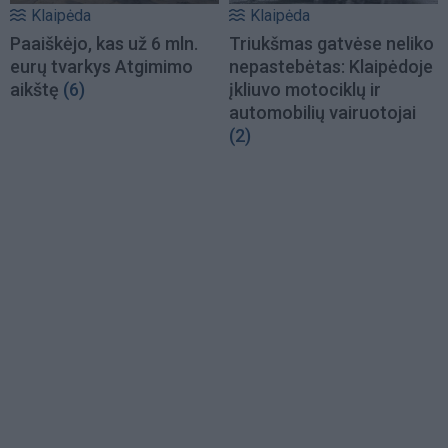
Klaipėda
Klaipėda
Paaiškėjo, kas už 6 mln.
Triukšmas gatvėse neliko
eurų tvarkys Atgimimo
nepastebėtas: Klaipėdoje
aikštę
(6)
įkliuvo motociklų ir
automobilių vairuotojai
(2)