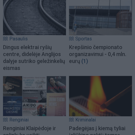
Pasaulis
Sportas
Dingus elektrai ryšių
Krepšinio čempionato
centre, didelėje Anglijos
organizavimui - 0,4 mln.
dalyje sutriko geležinkelių
eurų
(1)
eismas
Renginiai
Kriminalai
Renginiai Klaipėdoje ir
Padegėjas į kiemą tyliai