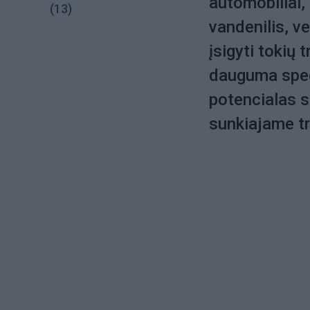
automobiliai,
(13)
vandenilis, ve
įsigyti tokių
dauguma speci
potencialas s
sunkiajame tr