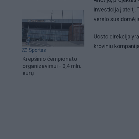
investicija į ateit
verslo susidomėj
Uosto direkcija yr
krovinių kompanija
Sportas
Krepšinio čempionato
organizavimui - 0,4 mln.
eurų