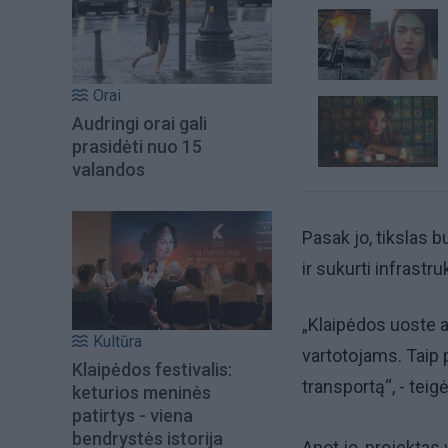
Orai
Audringi orai gali
prasidėti nuo 15
valandos
Pasak jo, tikslas b
ir sukurti infrastru
„Klaipėdos uoste at
Kultūra
vartotojams. Taip 
Klaipėdos festivalis:
transportą“, - teig
keturios meninės
patirtys - viena
bendrystės istorija
Anot jo, projektas