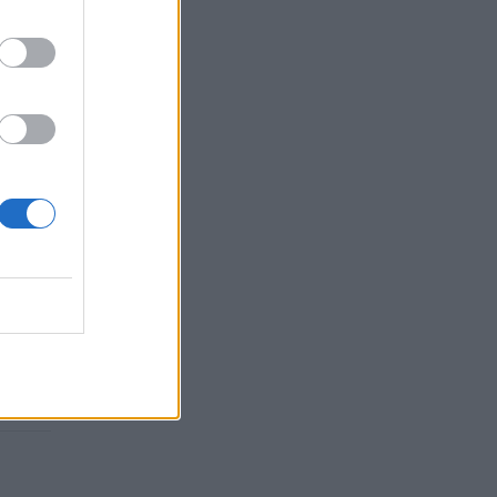
akas
nė