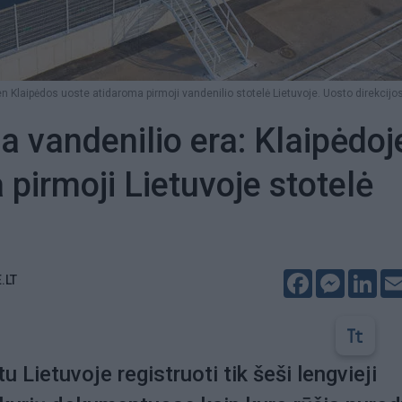
n Klaipėdos uoste atidaroma pirmoji vandenilio stotelė Lietuvoje. Uosto direkcijos
a vandenilio era: Klaipėdoj
 pirmoji Lietuvoje stotelė
Facebook
Messeng
Lin
.LT
 Lietuvoje registruoti tik šeši lengvieji