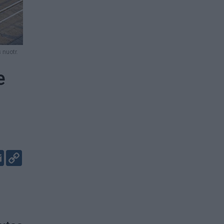
 nuotr.
e
er
kedIn
Email
Copy
Link