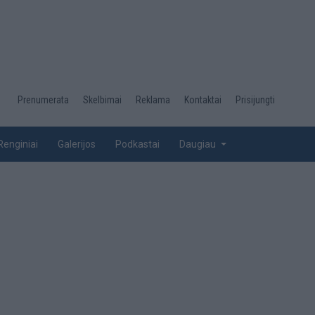
Desktop
Prenumerata
Skelbimai
Reklama
Kontaktai
Prisijungti
menu
top
Renginiai
Galerijos
Podkastai
Daugiau