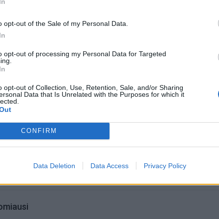
In
io jūrų uosto direkcijos generalinis direktorius Algis Lat
a sprendimą įgyvendinti žaliojo vandenilio projektą įmo
o opt-out of the Sale of my Personal Data.
uvoje dar nepramintu keliu.
In
to opt-out of processing my Personal Data for Targeted
ing.
In
o opt-out of Collection, Use, Retention, Sale, and/or Sharing
ersonal Data that Is Unrelated with the Purposes for which it
lected.
Out
CONFIRM
Data Deletion
Data Access
Privacy Policy
omiausi