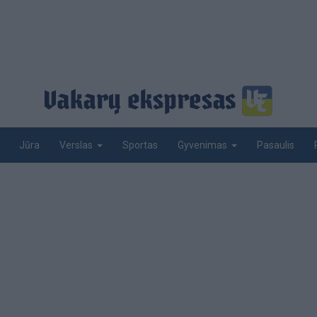
Jūra
Sportas
Pasaulis
Verslas
Gyvenimas