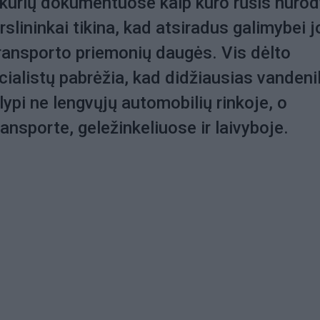
 kurių dokumentuose kaip kuro rūšis nuro
rslininkai tikina, kad atsiradus galimybei j
 transporto priemonių daugės. Vis dėlto
alistų pabrėžia, kad didžiausias vandenil
lypi ne lengvųjų automobilių rinkoje, o
ansporte, geležinkeliuose ir laivyboje.