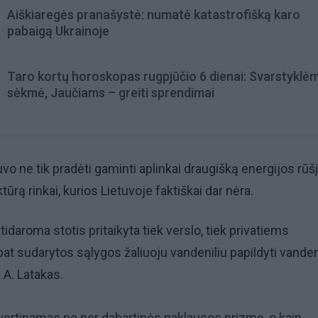
Aiškiaregės pranašystė: numatė katastrofišką karo
pabaigą Ukrainoje
Taro kortų horoskopas rugpjūčio 6 dienai: Svarstyklė
sėkmė, Jaučiams – greiti sprendimai
uvo ne tik pradėti gaminti aplinkai draugišką energijos rūšį
ktūrą rinkai, kurios Lietuvoje faktiškai dar nėra.
idaroma stotis pritaikyta tiek verslo, tiek privatiems
pat sudarytos sąlygos žaliuoju vandeniliu papildyti vande
ė A. Latakas.
 vertinamas ne per dabartinės paklausos prizmę, o kaip