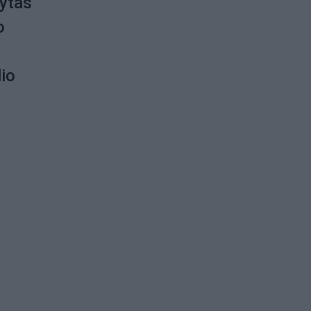
dytas
o
io