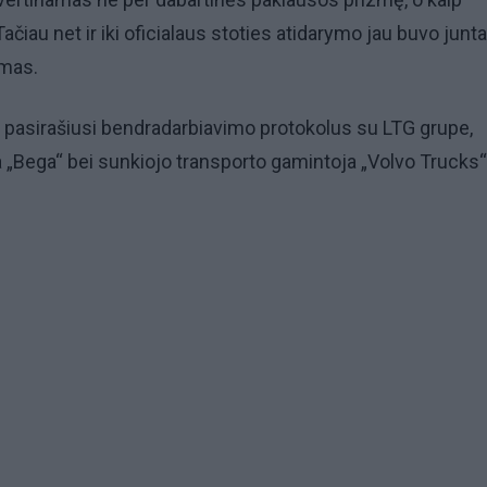
į. Tačiau net ir iki oficialaus stoties atidarymo jau buvo jun
imas.
a pasirašiusi bendradarbiavimo protokolus su LTG grupe,
 „Bega“ bei sunkiojo transporto gamintoja „Volvo Trucks“