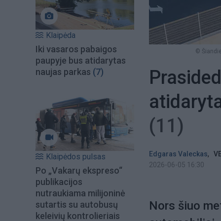
Klaipėda
Iki vasaros pabaigos
© Šiandie
paupyje bus atidarytas
Prasided
naujas parkas
(7)
atidaryta
(11)
,
Edgaras Valeckas
VE
Klaipėdos pulsas
2026-06-05 16:30
Po „Vakarų ekspreso“
publikacijos
nutraukiama milijoninė
Nors šiuo metu
sutartis su autobusų
keleivių kontrolieriais