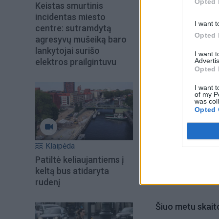
Opted 
Klaipėdos valstybin
Keistas smurtinis
incidentas miesto
sako, kad priimdam
I want t
centre: sutramdytą
pasirinko eiti Liet
Opted 
agresyvų mušeiką baro
lankytojai surišo
I want 
Advertis
elektros prailgintuvu
Opted 
I want t
of my P
was col
Opted 
Klaipėda
Patiltė keliaujantiems į
keltą bus atidaryta
rudenį
Šiuo metu skait