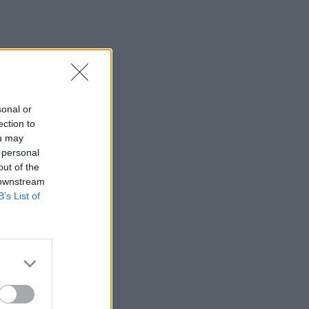
 ši
ilio
sonal or
ection to
ou may
 personal
out of the
 downstream
jo
B’s List of
s