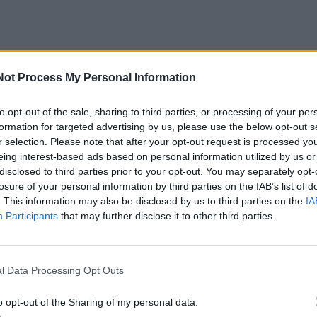
Not Process My Personal Information
spreso“ kalbintų verslo atstovų akcentuoja, kad tam, jog
ėtų, valstybė bent jau pradžioje turėtų remti ne tik vanden
to opt-out of the sale, sharing to third parties, or processing of your per
formation for targeted advertising by us, please use the below opt-out s
varomų transporto priemonių įsigijimą tiek verslui, tiek
r selection. Please note that after your opt-out request is processed y
ims.
eing interest-based ads based on personal information utilized by us or
disclosed to third parties prior to your opt-out. You may separately opt-
losure of your personal information by third parties on the IAB’s list of
io jūrų uosto direkcija pirmoji Lietuvoje investavo į žalio
. This information may also be disclosed by us to third parties on the
IA
 ir nuo šiol pradeda jo prekybą visiems pageidaujantiem
Participants
that may further disclose it to other third parties.
l Data Processing Opt Outs
snis kuriant naują rinką
o opt-out of the Sharing of my personal data.