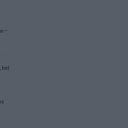
ms –
, bet
ns