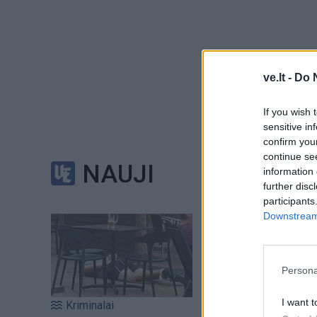
ve.lt -
Do 
Dauguma „Vakarų ek
kuro rūšis populiar
If you wish 
sensitive in
gamybą, bet ir juo 
confirm you
privatiems asmen
continue se
NAUJI
information 
further disc
Klaipėdos valstybin
participants
vandenilio gamybą
Downstream 
vartotojams.
Persona
Pirmasis žing
I want t
Kriminalai