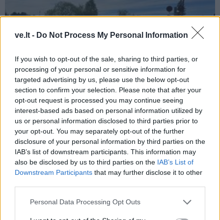
ve.lt -
Do Not Process My Personal Information
If you wish to opt-out of the sale, sharing to third parties, or
processing of your personal or sensitive information for
targeted advertising by us, please use the below opt-out
section to confirm your selection. Please note that after your
Klaipėda
2026-07-27 08:00
opt-out request is processed you may continue seeing
interest-based ads based on personal information utilized by
STOP ženklas pervažoje - tai yra, tai nėra
us or personal information disclosed to third parties prior to
papildyta
(4)
your opt-out. You may separately opt-out of the further
disclosure of your personal information by third parties on the
IAB’s list of downstream participants. This information may
also be disclosed by us to third parties on the
IAB’s List of
Downstream Participants
that may further disclose it to other
third parties.
Personal Data Processing Opt Outs