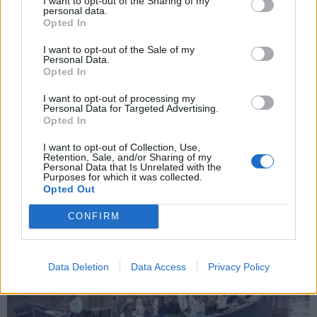
I want to opt-out of the Sharing of my
personal data.
Opted In
I want to opt-out of the Sale of my
Personal Data.
Opted In
I want to opt-out of processing my
Klaipėda
2026-07-25 15:14
Personal Data for Targeted Advertising.
Opted In
Į šventinę mugę - pirkti, ragauti, pažiūrėti,
I want to opt-out of Collection, Use,
pasirodyti
Retention, Sale, and/or Sharing of my
Personal Data that Is Unrelated with the
Purposes for which it was collected.
Opted Out
CONFIRM
Data Deletion
Data Access
Privacy Policy