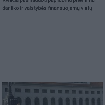
Kviečia pasinaudoti papildomu priėmimu –
dar liko ir valstybės finansuojamų vietų