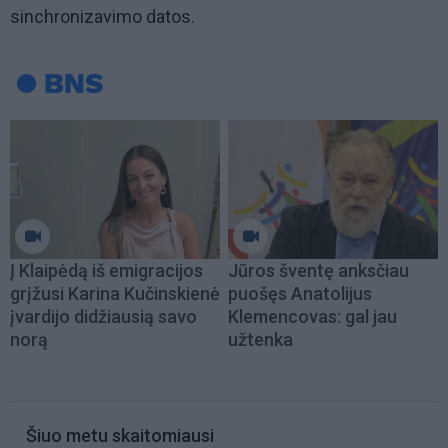
sinchronizavimo datos.
Į Klaipėdą iš emigracijos
Jūros šventę anksčiau
grįžusi Karina Kučinskienė
puošęs Anatolijus
įvardijo didžiausią savo
Klemencovas: gal jau
norą
užtenka
Šiuo metu skaitomiausi