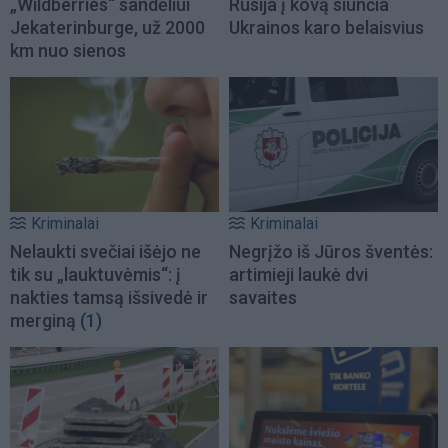
„Wildberries“ sandėliui
Rusija į kovą siunčia
Jekaterinburge, už 2000
Ukrainos karo belaisvius
km nuo sienos
Kriminalai
Kriminalai
Nelaukti svečiai išėjo ne
Negrįžo iš Jūros šventės:
tik su „lauktuvėmis“: į
artimieji laukė dvi
nakties tamsą išsivedė ir
savaites
merginą
(1)