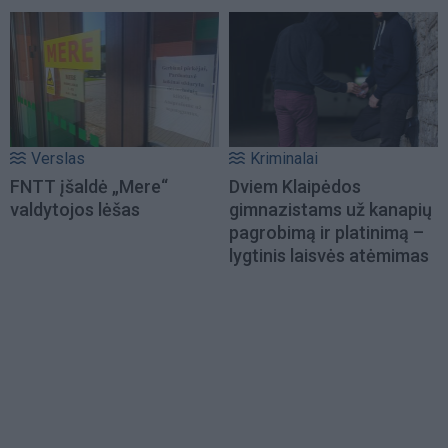
Verslas
Kriminalai
FNTT įšaldė „Mere“
Dviem Klaipėdos
valdytojos lėšas
gimnazistams už kanapių
pagrobimą ir platinimą –
lygtinis laisvės atėmimas