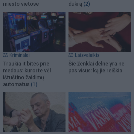
miesto vietose
dukrą
(2)
Kriminalai
Laisvalaikis
Traukia it bites prie
Šie ženklai delne yra ne
medaus: kurorte vėl
pas visus: ką jie reiškia
ištuštino žaidimų
automatus
(1)