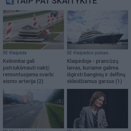
TAIP PAT SKAITYKITE
Klaipėda
Klaipėdos pulsas
Kelininkai gali
Klaipėdoje - prancūzų
patriukšmauti naktį:
laivas, kuriame galima
remontuojama svarbi
išgirsti banginių ir delfinų
eismo arterija
(2)
skleidžiamus garsus
(1)