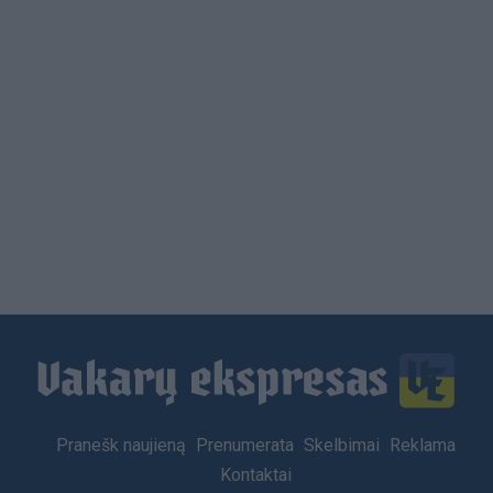
Load
More
Footer
Pranešk naujieną
Prenumerata
Skelbimai
Reklama
menu
Kontaktai