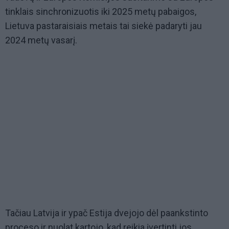
tinklais sinchronizuotis iki 2025 metų pabaigos,
Lietuva pastaraisiais metais tai siekė padaryti jau
2024 metų vasarį.
Tačiau Latvija ir ypač Estija dvejojo dėl paankstinto
proceso ir nuolat kartojo, kad reikia įvertinti jos