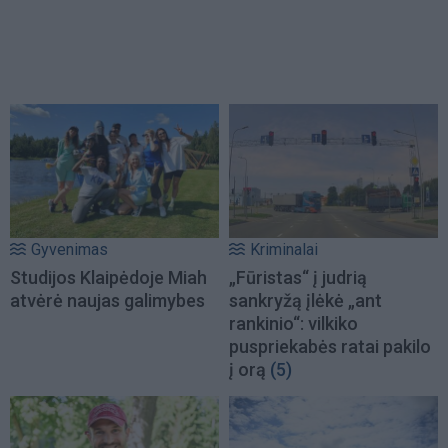
Gyvenimas
Kriminalai
Studijos Klaipėdoje Miah
„Fūristas“ į judrią
atvėrė naujas galimybes
sankryžą įlėkė „ant
rankinio“: vilkiko
puspriekabės ratai pakilo
į orą
(5)