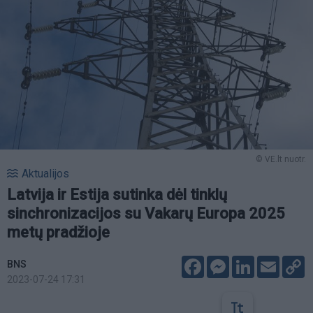
© VE.lt nuotr.
Aktualijos
Latvija ir Estija sutinka dėl tinklų
sinchronizacijos su Vakarų Europa 2025
metų pradžioje
Facebook
Messenger
LinkedIn
Email
C
BNS
L
2023-07-24 17:31