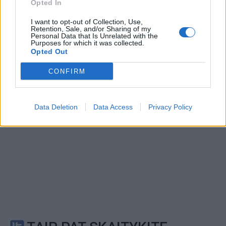
Opted In
This site is protected by
Sutinku su
taisyklėmis
reCAPTCHA and the Google
I want to opt-out of Collection, Use,
Retention, Sale, and/or Sharing of my
Privacy Policy
and
Terms of
Personal Data that Is Unrelated with the
Purposes for which it was collected.
Service
apply.
Opted Out
CONFIRM
Data Deletion
Data Access
Privacy Policy