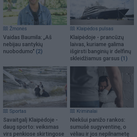
Žmonės
Klaipėdos pulsas
Vaidas Baumila: „Aš
Klaipėdoje - prancūzų
nebijau santykių
laivas, kuriame galima
nuobodumo"
(2)
išgirsti banginių ir delfinų
skleidžiamus garsus
(1)
Sportas
Kriminalai
Savaitgalį Klaipėdoje -
Niekšui panižo rankos:
daug sporto: veiksmas
sumušė sugyventinę, o
virs penkiose skirtingose
vėliau ir jos nepilnametę