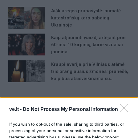
Aiškiaregės pranašystė: numatė
katastrofišką karo pabaigą
Ukrainoje
Kaip atjauninti įvaizdį artėjant prie
60-ies: 10 kirpimų, kurie vizualiai
jaunina
Kraupi avarija prie Vilniaus atėmė
tris brangiausius žmones: pranešė,
kaip bus atsisveikinama su
mergaite, jos mama ir močiute
ve.lt -
Do Not Process My Personal Information
Raktažodžiai
Brell
elektros tinklai
If you wish to opt-out of the sale, sharing to third parties, or
processing of your personal or sensitive information for
targeted advertising by us, please use the below opt-out