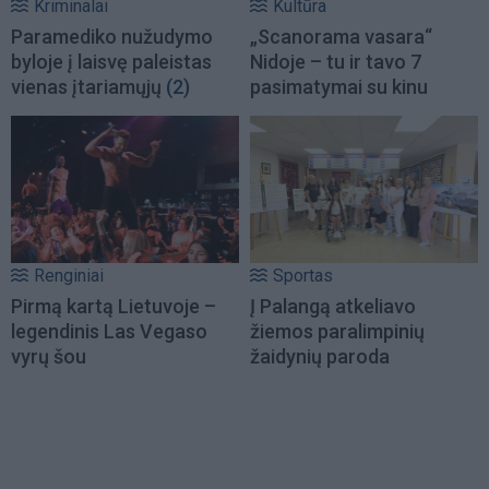
Kriminalai
Kultūra
Paramediko nužudymo
„Scanorama vasara“
byloje į laisvę paleistas
Nidoje – tu ir tavo 7
vienas įtariamųjų
(2)
pasimatymai su kinu
Renginiai
Sportas
Pirmą kartą Lietuvoje –
Į Palangą atkeliavo
legendinis Las Vegaso
žiemos paralimpinių
vyrų šou
žaidynių paroda