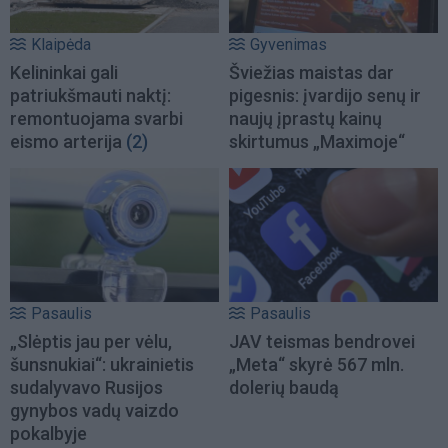
Klaipėda
Gyvenimas
Kelininkai gali
Šviežias maistas dar
patriukšmauti naktį:
pigesnis: įvardijo senų ir
remontuojama svarbi
naujų įprastų kainų
eismo arterija
(2)
skirtumus „Maximoje“
Pasaulis
Pasaulis
„Slėptis jau per vėlu,
JAV teismas bendrovei
šunsnukiai“: ukrainietis
„Meta“ skyrė 567 mln.
sudalyvavo Rusijos
dolerių baudą
gynybos vadų vaizdo
pokalbyje