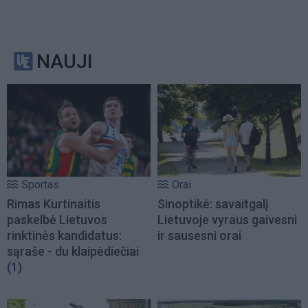
NAUJI
Sportas
Orai
Rimas Kurtinaitis
Sinoptikė: savaitgalį
paskelbė Lietuvos
Lietuvoje vyraus gaivesni
rinktinės kandidatus:
ir sausesni orai
sąraše - du klaipėdiečiai
(1)