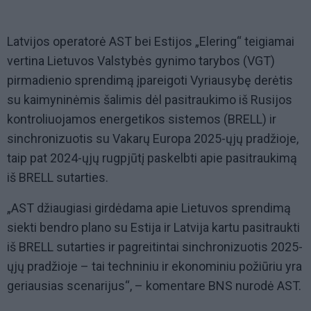
Latvijos operatorė AST bei Estijos „Elering“ teigiamai
vertina Lietuvos Valstybės gynimo tarybos (VGT)
pirmadienio sprendimą įpareigoti Vyriausybę derėtis
su kaimyninėmis šalimis dėl pasitraukimo iš Rusijos
kontroliuojamos energetikos sistemos (BRELL) ir
sinchronizuotis su Vakarų Europa 2025-ųjų pradžioje,
taip pat 2024-ųjų rugpjūtį paskelbti apie pasitraukimą
iš BRELL sutarties.
„AST džiaugiasi girdėdama apie Lietuvos sprendimą
siekti bendro plano su Estija ir Latvija kartu pasitraukti
iš BRELL sutarties ir pagreitintai sinchronizuotis 2025-
ųjų pradžioje – tai techniniu ir ekonominiu požiūriu yra
geriausias scenarijus“, – komentare BNS nurodė AST.