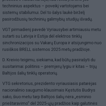
techninius aspektus – poveikį vartotojams bei
sistemų stabilumui. Dėl to šalys laukė birželį
pasirodžiusių techninių galimybių studijų išvadų.
VGT pirmadienį pavedė Vyriausybei artimiausiu metu
sutarti su Latvija ir Estija dėl elektros tinklų
sinchronizacijos su Vakarų Europa ir atsijungimo nuo
rusiškos BRELL sistemos 2025 metų pradžioje.
D. Kreivio teigimu, siekiama, kad būtų pasirašyti du
susitarimai: politinis – premjerų lygiu ir kitas – trijų
Baltijos šalių tinklų operatorių.
VTG sekretorius, prezidento vyriausiasis patarėjas
nacionalinio saugumo klausimais Kęstutis Budrys
sako, šiuo metu tarp Baltijos šalių nėra „esminio
prieštaravimo“ dėl 2025-ųjų pradžios kaip galutinės