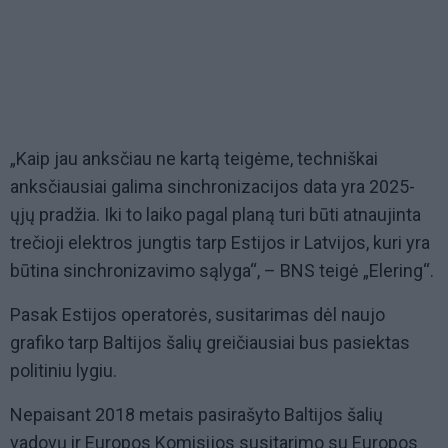
„Kaip jau anksčiau ne kartą teigėme, techniškai
anksčiausiai galima sinchronizacijos data yra 2025-
ųjų pradžia. Iki to laiko pagal planą turi būti atnaujinta
trečioji elektros jungtis tarp Estijos ir Latvijos, kuri yra
būtina sinchronizavimo sąlyga“, – BNS teigė „Elering“.
Pasak Estijos operatorės, susitarimas dėl naujo
grafiko tarp Baltijos šalių greičiausiai bus pasiektas
politiniu lygiu.
Nepaisant 2018 metais pasirašyto Baltijos šalių
vadovų ir Europos Komisijos susitarimo su Europos