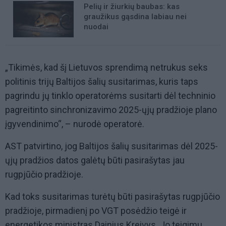
Pelių ir žiurkių baubas: kas
graužikus gąsdina labiau nei
nuodai
„Tikimės, kad šį Lietuvos sprendimą netrukus seks
politinis trijų Baltijos šalių susitarimas, kuris taps
pagrindu jų tinklo operatorėms susitarti dėl techninio
pagreitinto sinchronizavimo 2025-ųjų pradžioje plano
įgyvendinimo“, – nurodė operatorė.
AST patvirtino, jog Baltijos šalių susitarimas dėl 2025-
ųjų pradžios datos galėtų būti pasirašytas jau
rugpjūčio pradžioje.
Kad toks susitarimas turėtų būti pasirašytas rugpjūčio
pradžioje, pirmadienį po VGT posėdžio teigė ir
energetikos ministras Dainius Kreivys. Jo teigimu,