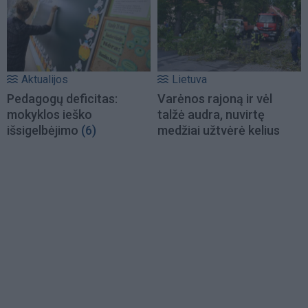
Aktualijos
Lietuva
Pedagogų deficitas:
Varėnos rajoną ir vėl
mokyklos ieško
talžė audra, nuvirtę
išsigelbėjimo
(6)
medžiai užtvėrė kelius