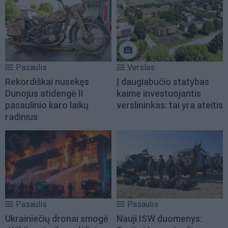
Pasaulis
Verslas
Rekordiškai nusekęs
Į daugiabučio statybas
Dunojus atidengė II
kaime investuojantis
pasaulinio karo laikų
verslininkas: tai yra ateitis
radinius
Pasaulis
Pasaulis
Ukrainiečių dronai smogė
Nauji ISW duomenys: