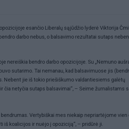
 opozicijoje esančio Liberalų sąjūdžio lyderė Viktorija Čmi
 bendro darbo nebus, o balsavimo rezultatai sutaps neben
oje nereiškia bendro darbo opozicijoje. Su „Nemuno aušr
buvo sutarimo. Tai nemanau, kad balsavimuose jis (bend
. Nebent jie iš tokio priešiškumo valdantiesiems galėtų
i ir čia netyčia sutaps balsavimai“, – Seime žurnalistams s
tas bendrumas. Vertybiškai mes niekaip nepriartėjome vien d
 iš koalicijos ir nuėjo į opoziciją“, – pridūrė ji.