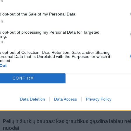
In
o opt-out of the Sale of my Personal Data.
In
to opt-out of processing my Personal Data for Targeted
ing.
In
o opt-out of Collection, Use, Retention, Sale, and/or Sharing
ersonal Data that Is Unrelated with the Purposes for which it
lected.
Out
CONFIRM
omiausi
Negrįžo iš Jūros šventės: artimieji laukė dvi savaites
Data Deletion
Data Access
Privacy Policy
Pelių ir žiurkių baubas: kas graužikus gąsdina labiau ne
nuodai