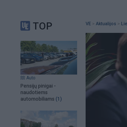
TOP
VE
>
Aktualijos
>
Li
Auto
Pensijų pinigai -
naudotiems
automobiliams
(1)