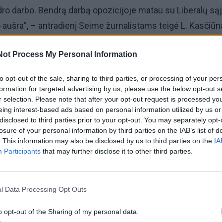
o darbo. Bendrą darbą opozicijoje matau su Liberalų sąj
ušra“, – antradienį Seime žurnalistams teigė L. Kasčiūn
 „aušriečiai“ palaikys opozicijos inicijuojamą parlamentinę
Not Process My Personal Information
iančią Registrų centro (RC) duomenų vagystės eigą, polit
to opt-out of the sale, sharing to third parties, or processing of your per
 atskirus formatus su Remigijaus Žemaitaičio vadovauja
formation for targeted advertising by us, please use the below opt-out s
r selection. Please note that after your opt-out request is processed y
eing interest-based ads based on personal information utilized by us or
disclosed to third parties prior to your opt-out. You may separately opt-
formatų, sąjungų, aljansų, koalicijų su „Nemuno aušra“ m
losure of your personal information by third parties on the IAB’s list of
. This information may also be disclosed by us to third parties on the
IA
e. Tą galiu pažadėti“, – akcentavo L. Kasčiūnas.
Participants
that may further disclose it to other third parties.
rė: su „aušriečiais“ nei vienu klausimu neb
l Data Processing Opt Outs
o opt-out of the Sharing of my personal data.