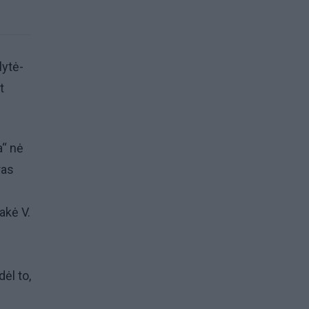
lytė-
t
a“ nė
ras
akė V.
ėl to,