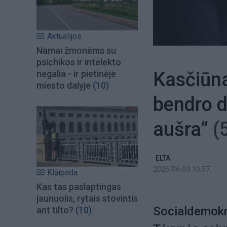
Aktualijos
Namai žmonėms su
psichikos ir intelekto
Kasčiūna
negalia - ir pietinėje
miesto dalyje
(10)
bendro d
aušra“
(
ELTA
2026-06-09 10:57
Klaipėda
Kas tas paslaptingas
jaunuolis, rytais stovintis
Socialdemokra
ant tilto?
(10)