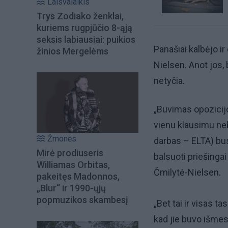
Laisvalaikis
Trys Zodiako ženklai,
kuriems rugpjūčio 8-ąją
seksis labiausiai: puikios
Panašiai kalbėjo ir
žinios Mergelėms
Nielsen. Anot jos,
netyčia.
„Buvimas opozicij
vienu klausimu ne
Žmonės
darbas – ELTA) bus
Mirė prodiuseris
balsuoti priešinga
Williamas Orbitas,
Čmilytė-Nielsen.
pakeitęs Madonnos,
„Blur“ ir 1990-ųjų
popmuzikos skambesį
„Bet tai ir visas 
kad jie buvo išmesti