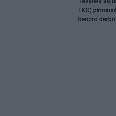
Tėvynės sąju
LKD) pirmini
bendro darbo