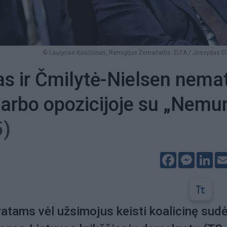
© Laurynas Kasčiūnas, Remigijus Žemaitaitis. ELTA / Josvydas E
s ir Čmilytė-Nielsen nema
arbo opozicijoje su „Nemu
5)
Facebook
Messeng
Lin
tams vėl užsimojus keisti koalicinę sudė