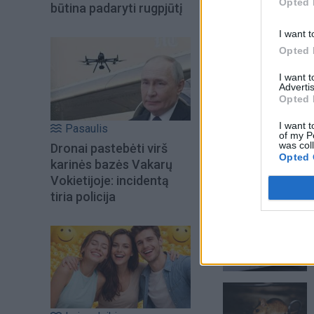
Opted 
būtina padaryti rugpjūtį
I want t
Opted 
I want 
Advertis
Opted 
I want t
Pasaulis
of my P
was col
Dronai pastebėti virš
Opted 
karinės bazės Vakarų
Vokietijoje: incidentą
tiria policija
Šiuo metu skait