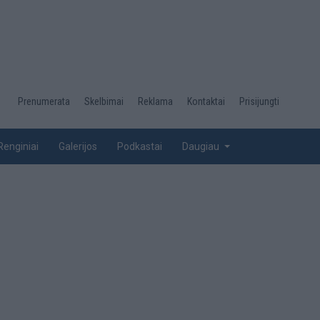
Desktop
Prenumerata
Skelbimai
Reklama
Kontaktai
Prisijungti
menu
top
Renginiai
Galerijos
Podkastai
Daugiau