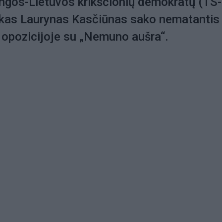
ngos-Lietuvos krikščionių demokratų (TS-
nkas Laurynas Kasčiūnas sako nematantis
 opozicijoje su „Nemuno aušra“.