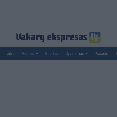
Jūra
Sportas
Pasaulis
Verslas
Gyvenimas