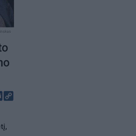
linskas
to
no
er
kedIn
Email
Copy
Link
tį,