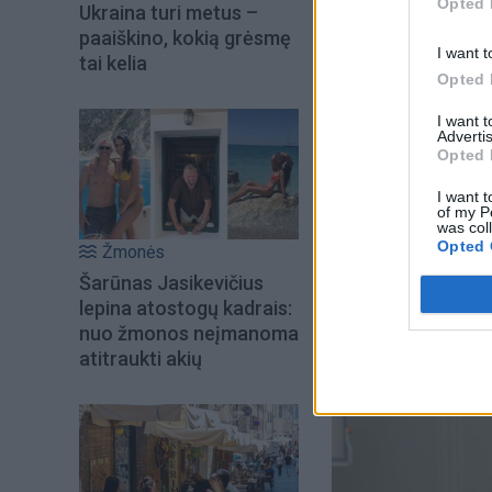
Opted 
Ukraina turi metus –
Savivaldybė teigia
paaiškino, kokią grėsmę
savivaldybei fakti
I want t
tai kelia
Opted 
Savivaldybė planuo
I want 
Advertis
spręsti dėl būtiny
Opted 
I want t
Projekte numatyta,
of my P
was col
sausio 19-osios, t
Opted 
Žmonės
Šarūnas Jasikevičius
lepina atostogų kadrais:
nuo žmonos neįmanoma
atitraukti akių