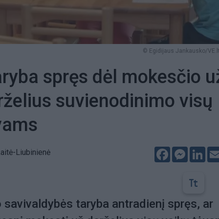
© Egidijaus Jankausko/VE.lt
ryba spręs dėl mokesčio u
rželius suvienodinimo visų
ėvams
Facebook
Messeng
Lin
aitė-Liubinienė
savivaldybės taryba antradienį spręs, ar