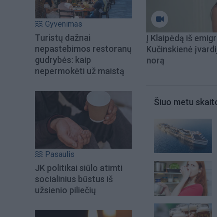
Gyvenimas
Turistų dažnai
Į Klaipėdą iš emigr
nepastebimos restoranų
Kučinskienė įvardi
gudrybės: kaip
norą
nepermokėti už maistą
Šiuo metu skait
Pasaulis
JK politikai siūlo atimti
socialinius būstus iš
užsienio piliečių