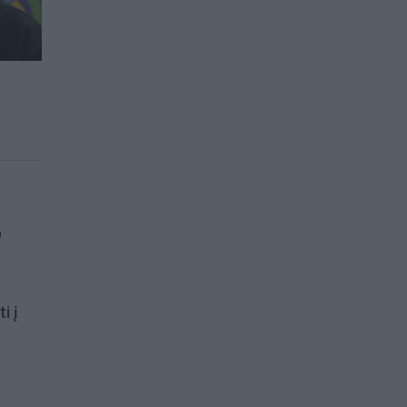
p
i į