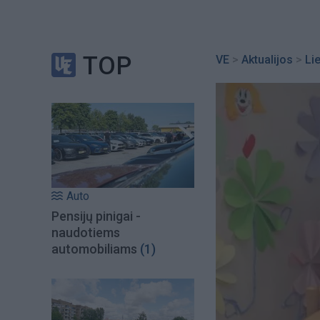
TOP
VE
>
Aktualijos
>
Li
Auto
Pensijų pinigai -
naudotiems
automobiliams
(1)