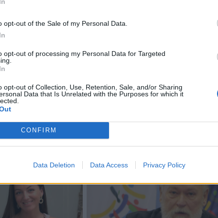
In
, jog ankstesnis 9,2 euro mokestis buvo įvestas įvertinus,
škai kainuoja kiekvieno darželinuko išlaikymas.
o opt-out of the Sale of my Personal Data.
In
ja perskaičiuoti ugdymo darželiuose savikainą ir ateityje
to opt-out of processing my Personal Data for Targeted
ing.
bės keisti mokesčio dydį.
In
o opt-out of Collection, Use, Retention, Sale, and/or Sharing
 jog tarybai priėmus pakeitimus, šios nuostatos įsigaliot
ersonal Data that Is Unrelated with the Purposes for which it
lected.
ai yra, teismo sprendimo paskelbimo dienos.
Out
CONFIRM
Data Deletion
Data Access
Privacy Policy