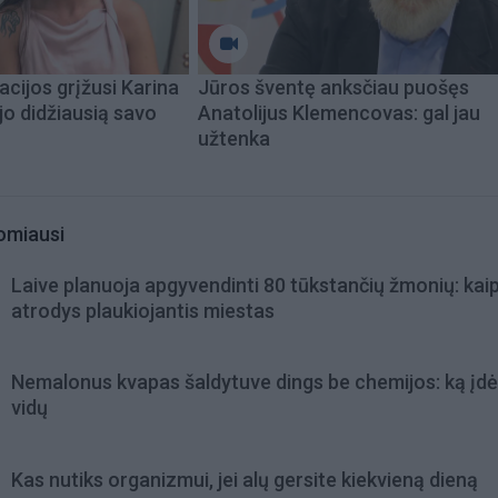
acijos grįžusi Karina
Jūros šventę anksčiau puošęs
jo didžiausią savo
Anatolijus Klemencovas: gal jau
užtenka
omiausi
Laive planuoja apgyvendinti 80 tūkstančių žmonių: kai
atrodys plaukiojantis miestas
Nemalonus kvapas šaldytuve dings be chemijos: ką įdėt
vidų
Kas nutiks organizmui, jei alų gersite kiekvieną dieną