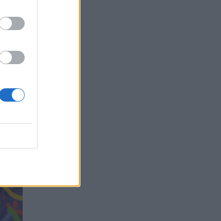
 kiek
ų nuo