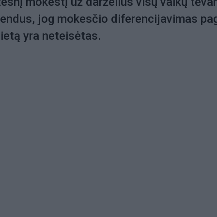
esnį mokestį už darželius visų vaikų tėva
rendus, jog mokesčio diferencijavimas pa
etą yra neteisėtas.