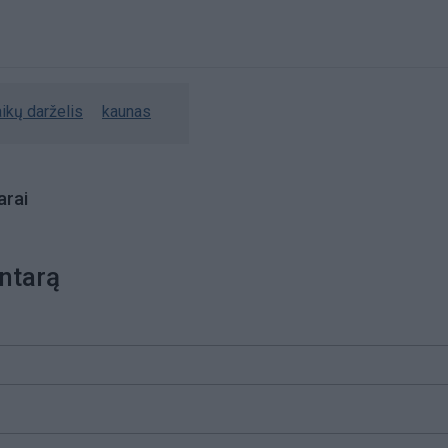
ikų darželis
kaunas
rai
ntarą