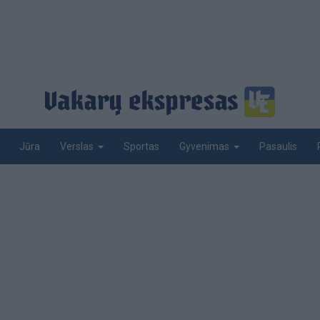
Jūra
Sportas
Pasaulis
Verslas
Gyvenimas