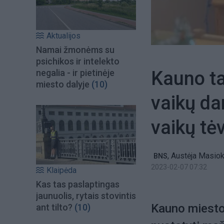
Aktualijos
Namai žmonėms su
psichikos ir intelekto
Kauno ta
negalia - ir pietinėje
miesto dalyje
(10)
vaikų da
vaikų t
,
Austėja Masiok
BNS
2023-02-07 07:32
Klaipėda
Kas tas paslaptingas
jaunuolis, rytais stovintis
Kauno miesto 
ant tilto?
(10)