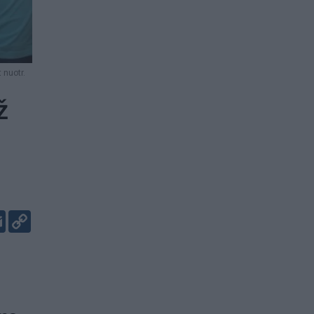
 nuotr.
ž
er
kedIn
Email
Copy
Link