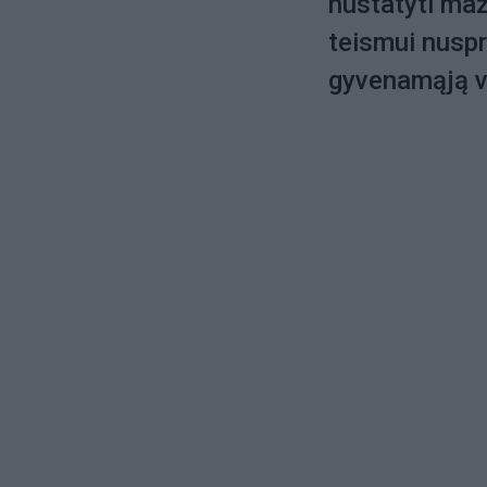
nustatyti maž
teismui nusp
gyvenamąją vi