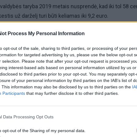
valdybės taryba 2019 metais nusprendė, kad iki tol 58 c
tis už darželį turi būti keliamas iki 9,2 euro.
 šis mokestis buvo kompensuojamas, todėl jie ir toliau
Not Process My Personal Information
 tačiau tiems tėvams, kurie mieste nėra deklaravę
to opt-out of the sale, sharing to third parties, or processing of your per
s, reikėjo mokėti visą kainą.
formation for targeted advertising by us, please use the below opt-out s
r selection. Please note that after your opt-out request is processed y
eing interest-based ads based on personal information utilized by us or
asis administracinis teismas (LVAT) sausį neskundžiama
disclosed to third parties prior to your opt-out. You may separately opt-
vo, kad toks lengvatos taikymas yra neteisėtas ir
losure of your personal information by third parties on the IAB’s list of
. This information may also be disclosed by us to third parties on the
IA
Participants
that may further disclose it to other third parties.
auno miesto savivaldybės administracija registravo spre
58 centų mokestis už kiekvieną dieną numatytas visiems
l Data Processing Opt Outs
usomai nuo gyvenamosios vietos.
o opt-out of the Sharing of my personal data.