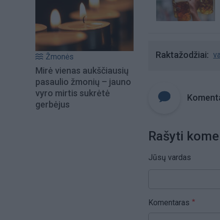
Raktažodžiai
va
Žmonės
Mirė vienas aukščiausių
pasaulio žmonių – jauno
vyro mirtis sukrėtė
Komenta
gerbėjus
Rašyti kome
Jūsų vardas
Komentaras