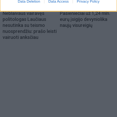
Data Deletion
Data Access
Privacy Policy
Lietuva
Lietuva
Neblaivaus vairavęs
Pasieniečiai už 1,24 mln.
politologas Laučiaus
eurų įsigijo devyniolika
nesutinka su teismo
naujų visureigių
nuosprendžiu: prašo leisti
vairuoti anksčiau