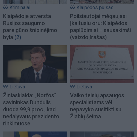
Kriminalai
Klaipėdos pulsas
Klaipėdoje atversta
Poilsiautojai mėgaujasi
Rusijos saugumo
įkaitusiu oru: Klaipėdos
pareigūno šnipinėjimo
paplūdimiai – sausakimši
byla
(2)
(vaizdo įrašas)
Lietuva
Lietuva
Žiniasklaida: „Norfos“
Vaiko teisių apsaugos
savininkas Dundulis
specialistams vėl
duoda 99,9 proc., kad
nepavyko susitikti su
nedalyvaus prezidento
Žlabių šeima
rinkimuose