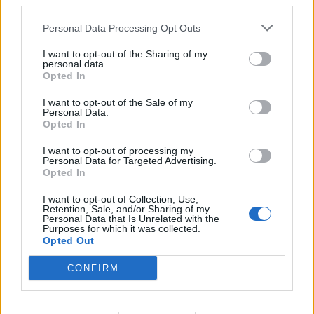
third parties.
Kazimira Prunskienė – ne
įmonių sumokėjo
viršininkė, o lyderė,
penktadalį milijardo
Personal Data Processing Opt Outs
uždegusi dirbti Lietuvai
(2)
I want to opt-out of the Sharing of my
personal data.
Opted In
I want to opt-out of the Sale of my
Personal Data.
Opted In
I want to opt-out of processing my
Personal Data for Targeted Advertising.
Lietuva
Lietuva
Opted In
Pritarta siūlymui Ukrainos
Į lobistų sąrašą įtraukta
karo pabėgėliams skirti
Veterinarijos farmacijos
I want to opt-out of Collection, Use,
Retention, Sale, and/or Sharing of my
per 12 mln. eurų
(7)
asociacija
Personal Data that Is Unrelated with the
Purposes for which it was collected.
Opted Out
CONFIRM