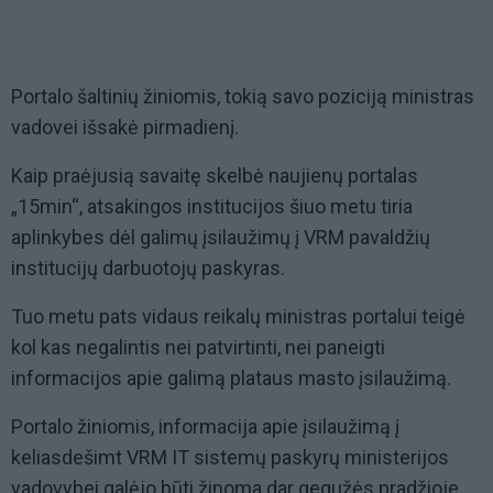
Portalo šaltinių žiniomis, tokią savo poziciją ministras
vadovei išsakė pirmadienį.
Kaip praėjusią savaitę skelbė naujienų portalas
„15min“, atsakingos institucijos šiuo metu tiria
aplinkybes dėl galimų įsilaužimų į VRM pavaldžių
institucijų darbuotojų paskyras.
Tuo metu pats vidaus reikalų ministras portalui teigė
kol kas negalintis nei patvirtinti, nei paneigti
informacijos apie galimą plataus masto įsilaužimą.
Portalo žiniomis, informacija apie įsilaužimą į
keliasdešimt VRM IT sistemų paskyrų ministerijos
vadovybei galėjo būti žinoma dar gegužės pradžioje,