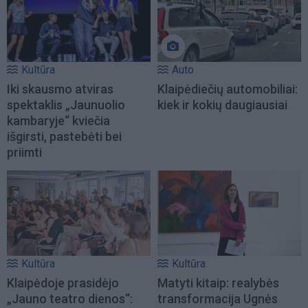
Kultūra
Auto
Iki skausmo atviras
Klaipėdiečių automobiliai:
spektaklis „Jaunuolio
kiek ir kokių daugiausiai
kambaryje“ kviečia
išgirsti, pastebėti bei
priimti
Kultūra
Kultūra
Klaipėdoje prasidėjo
Matyti kitaip: realybės
„Jauno teatro dienos“:
transformacija Ugnės