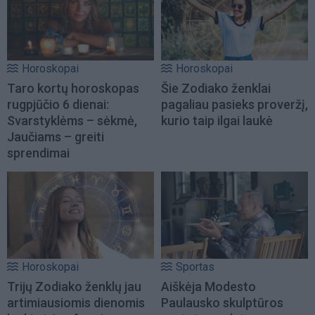
Horoskopai
Horoskopai
Taro kortų horoskopas
Šie Zodiako ženklai
rugpjūčio 6 dienai:
pagaliau pasieks proveržį,
Svarstyklėms – sėkmė,
kurio taip ilgai laukė
Jaučiams – greiti
sprendimai
Horoskopai
Sportas
Trijų Zodiako ženklų jau
Aiškėja Modesto
artimiausiomis dienomis
Paulausko skulptūros