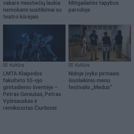
vakare miestiečių laukia
Mitigailaitės tapybos
nemokami susitikimai su
parodoje
teatro kūrėjais
Kultūra
Kultūra
LMTA Klaipėdos
Nidoje įvyko pirmasis
fakulteto 55-ojo
šiuolaikinio meno
gimtadienio šventėje –
festivalis „Medus“
Petras Geniušas, Petras
Vyšniauskas ir
remiksuotas Čiurlionis