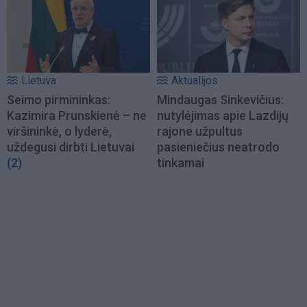
Lietuva
Aktualijos
Seimo pirmininkas:
Mindaugas Sinkevičius:
Kazimira Prunskienė – ne
nutylėjimas apie Lazdijų
viršininkė, o lyderė,
rajone užpultus
uždegusi dirbti Lietuvai
pasieniečius neatrodo
(2)
tinkamai