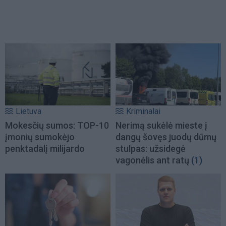
Lietuva
Kriminalai
Mokesčių sumos: TOP-10
Nerimą sukėlė mieste į
įmonių sumokėjo
dangų šovęs juodų dūmų
penktadalį milijardo
stulpas: užsidegė
vagonėlis ant ratų
(1)