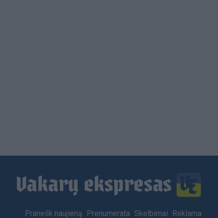
Load
More
Footer
Pranešk naujieną
Prenumerata
Skelbimai
Reklama