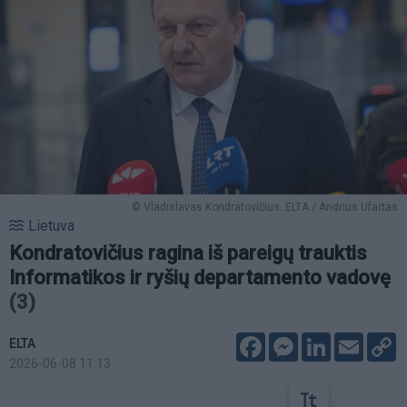
© Vladislavas Kondratovičius. ELTA / Andrius Ufartas
Lietuva
Kondratovičius ragina iš pareigų trauktis
Informatikos ir ryšių departamento vadovę
(3)
Facebook
Messenger
LinkedIn
Email
C
ELTA
L
2026-06-08 11:13