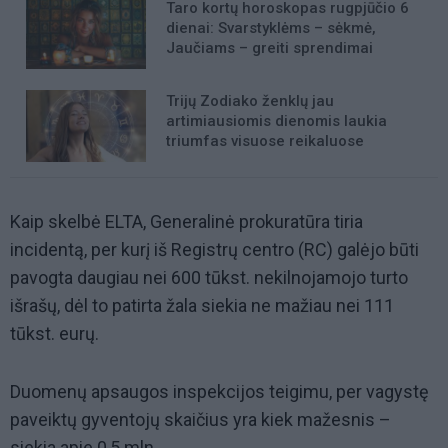
Taro kortų horoskopas rugpjūčio 6
dienai: Svarstyklėms – sėkmė,
Jaučiams – greiti sprendimai
Trijų Zodiako ženklų jau
artimiausiomis dienomis laukia
triumfas visuose reikaluose
Kaip skelbė ELTA, Generalinė prokuratūra tiria
incidentą, per kurį iš Registrų centro (RC) galėjo būti
pavogta daugiau nei 600 tūkst. nekilnojamojo turto
išrašų, dėl to patirta žala siekia ne mažiau nei 111
tūkst. eurų.
Duomenų apsaugos inspekcijos teigimu, per vagystę
paveiktų gyventojų skaičius yra kiek mažesnis –
siekia apie 0,5 mln.