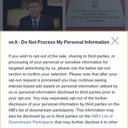
Lietuva
Lietuva
Žiniasklaida: „Norfos“
Vaiko teisių apsaugos
ve.lt -
Do Not Process My Personal Information
savininkas Dundulis
specialistams vėl
duoda 99,9 proc., kad
nepavyko susitikti su
If you wish to opt-out of the sale, sharing to third parties, or
nedalyvaus prezidento
Žlabių šeima
processing of your personal or sensitive information for
rinkimuose
targeted advertising by us, please use the below opt-out
section to confirm your selection. Please note that after your
opt-out request is processed you may continue seeing
interest-based ads based on personal information utilized by
us or personal information disclosed to third parties prior to
your opt-out. You may separately opt-out of the further
disclosure of your personal information by third parties on the
IAB’s list of downstream participants. This information may
Lietuva
Lietuva
also be disclosed by us to third parties on the
IAB’s List of
Seimo pirmininkas:
Mokesčių sumos: TOP-10
Downstream Participants
that may further disclose it to other