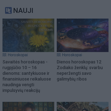
NAUJI
Horoskopai
Horoskopai
Savaitės horoskopas -
Dienos horoskopas 12
rugpjūčio 10 – 16
Zodiako ženklų: svarbu
dienoms: santykiuose ir
neperžengti savo
finansiniuose reikaluose
galimybių ribos
naudinga vengti
impulsyvių reakcijų