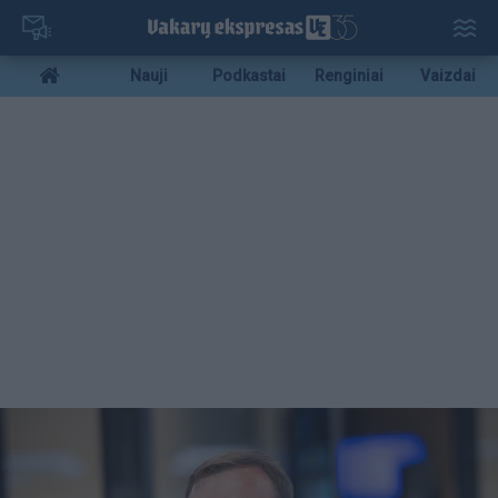
Pereiti
į
pagrindinį
Mobile
Nauji
Podkastai
Renginiai
Vaizdai
turinį
menu
bottom