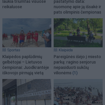
laukia triumfas visuose
pastatymo data:
reikaluose
nuomonę apie ją išsakė ir
pats olimpinis čempionas
Sportas
Klaipėda
Klaipėdos paplūdimių
Pareigūnės išėjo į miesto
gelbėtojai – Lietuvos
parką: ragino senjorus
čempionai: Juodkrantėje
nepasiduoti sukčių
iškovojo pirmąją vietą
vilionėms
(1)