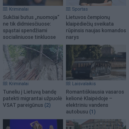
Kriminalai
Sportas
Sukčiai butus „nuomoja“
Lietuvos čempionų
ne tik didmiesčiuose:
klaipėdiečių sveikata
spąstai spendžiami
rūpinsis naujas komandos
socialiniuose tinkluose
narys
Kriminalai
Laisvalaikis
Tuneliu į Lietuvą bandę
Romantiškiausia vasaros
patekti migrantai užpuolė
kelionė Klaipėdoje –
VSAT pareigūnus
(2)
elektriniu vandens
autobusu
(1)