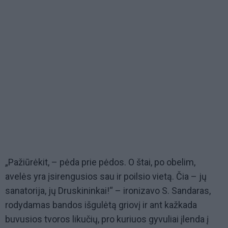
„Pažiūrėkit, – pėda prie pėdos. O štai, po obelim,
avelės yra įsirengusios sau ir poilsio vietą. Čia – jų
sanatorija, jų Druskininkai!“ – ironizavo S. Sandaras,
rodydamas bandos išgulėtą griovį ir ant kažkada
buvusios tvoros likučių, pro kuriuos gyvuliai įlenda į