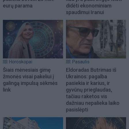
eurų parama
didėti ekonominiam
spaudimui Iranui
Horoskopai
Pasaulis
Šiais mėnesiais gimę
Eldoradas Butrimas iš
žmonės visai pakeliui į
Ukrainos: pagalba
galingą impulsą sėkmės
pasiekia ir karius, ir
link
gyvūnų prieglaudas,
tačiau raketos vis
dažniau nepalieka laiko
pasislėpti