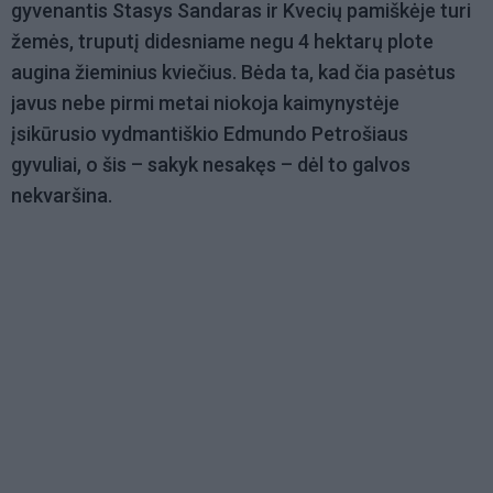
gyvenantis Stasys Sandaras ir Kvecių pamiškėje turi
žemės, truputį didesniame negu 4 hektarų plote
augina žieminius kviečius. Bėda ta, kad čia pasėtus
javus nebe pirmi metai niokoja kaimynystėje
įsikūrusio vydmantiškio Edmundo Petrošiaus
gyvuliai, o šis – sakyk nesakęs – dėl to galvos
nekvaršina.