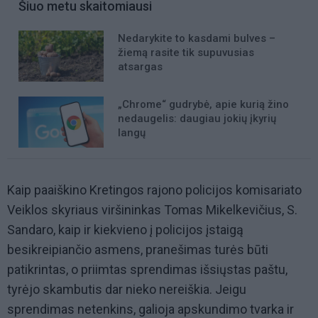
Šiuo metu skaitomiausi
Nedarykite to kasdami bulves –
žiemą rasite tik supuvusias
atsargas
„Chrome“ gudrybė, apie kurią žino
nedaugelis: daugiau jokių įkyrių
langų
Kaip paaiškino Kretingos rajono policijos komisariato
Veiklos skyriaus viršininkas Tomas Mikelkevičius, S.
Sandaro, kaip ir kiekvieno į policijos įstaigą
besikreipiančio asmens, pranešimas turės būti
patikrintas, o priimtas sprendimas išsiųstas paštu,
tyrėjo skambutis dar nieko nereiškia. Jeigu
sprendimas netenkins, galioja apskundimo tvarka ir