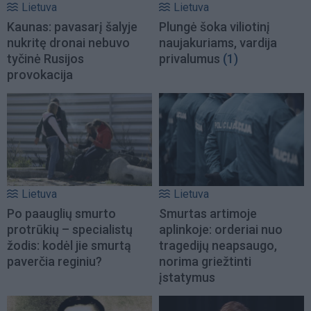
Lietuva
Lietuva
Kaunas: pavasarį šalyje
Plungė šoka viliotinį
nukritę dronai nebuvo
naujakuriams, vardija
tyčinė Rusijos
privalumus
(1)
provokacija
Lietuva
Lietuva
Po paauglių smurto
Smurtas artimoje
protrūkių – specialistų
aplinkoje: orderiai nuo
žodis: kodėl jie smurtą
tragedijų neapsaugo,
paverčia reginiu?
norima griežtinti
įstatymus