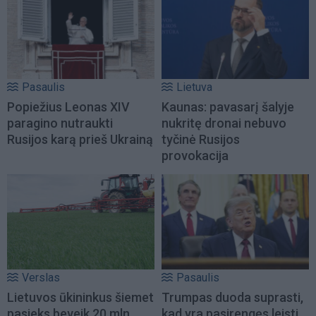
Pasaulis
Lietuva
Popiežius Leonas XIV
Kaunas: pavasarį šalyje
paragino nutraukti
nukritę dronai nebuvo
Rusijos karą prieš Ukrainą
tyčinė Rusijos
provokacija
Verslas
Pasaulis
Lietuvos ūkininkus šiemet
Trumpas duoda suprasti,
pasieks beveik 20 mln.
kad yra pasirengęs leisti