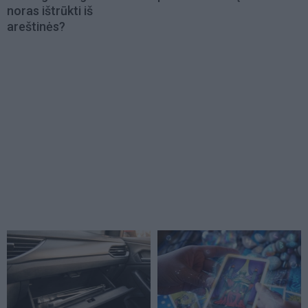
noras ištrūkti iš
areštinės?