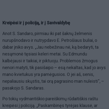
Kreipėsi ir į policiją, ir į Savivaldybę
Anot S. Sandaro, pirmiau iki pat šaknų želmenis
nurupšnodavo ir nutrypdavo E. Petrošiaus buliai, o
dabar įniko avys. „Jau nebežinau nė, ką bedaryti, ta
nesąmonė tęsiasi keleri metai. Su Edmundu
kalbėjausi ir taikiai, ir piktuoju. Problemos žmogus
nenori matyti, tik pasišaipo – esą nekaltas, kad jo avys
mano kvietukus yra pamėgusios. O jei aš, senis,
nepaliausiu skųstis, tai orą pagrasino man nuleisti“, –
pasakojo S. Sandaras.
Po tokių vydmantiškio pareiškimų rūdaitiškis raštu
kreipėsi į policiją. „Paskambinęs tyrėjas klausė, ar