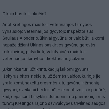
O kaip bus iki lapkričio?
Anot Kretingos maisto ir veterinarijos tarnybos
vyriausiojo veterinarijos gydytojo inspektoriaus
Sauliaus Alonderio, ūkiniai gyvūnai privalo būti laikomi
nepažeidžiant Ūkinės paskirties gyvūnų gerovės
reikalavimų, patvirtintų Valstybinės maisto ir
veterinarijos tarnybos direktoriaus įsakymu.
„Ūkininkai turi užtikrinti, kad jų laikomi gyvūnai,
išskyrus bites, neišeitų už žemės valdos, kurioje jie
yra laikomi, nekeltų grėsmės kitų gyvūnų ir žmonių
gyvybei, sveikatai bei turtui“, – akcentavo jis ir pridūrė,
kad, nepaisant taisyklių, drausminimo priemonių imtis
turėtų Kretingos rajono savivaldybės Civilinės saugos