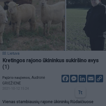
Lietuva
Kretingos rajono ūkininkus sukiršino avys
(1)
Facebook
Messenger
LinkedIn
Email
C
,
Audronė
Pajūrio naujienos
L
GRIEŽIENĖ
2021-10-12 15:24
Vienas stambiausių rajone ūkininkų Rūdaičiuose