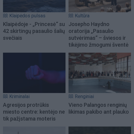
Klaipėdos pulsas
Kultūra
Klaipėdoje - „Princesė“ su
Josepho Haydno
42 skirtingų pasaulio šalių
oratorija „Pasaulio
svečiais
sutvėrimas“ – šviesos ir
tikėjimo žmogumi šventė
Kriminalai
Renginiai
Agresijos protrūkis
Vieno Palangos renginių
miesto centre: kentėjo ne
likimas pakibo ant plauko
tik pažįstama moteris