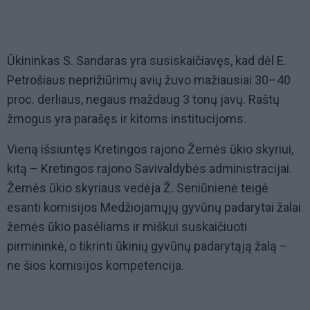
Ūkininkas S. Sandaras yra susiskaičiavęs, kad dėl E.
Petrošiaus neprižiūrimų avių žuvo mažiausiai 30–40
proc. derliaus, negaus maždaug 3 tonų javų. Raštų
žmogus yra parašęs ir kitoms institucijoms.
Vieną išsiuntęs Kretingos rajono Žemės ūkio skyriui,
kitą – Kretingos rajono Savivaldybės administracijai.
Žemės ūkio skyriaus vedėja Ž. Seniūnienė teigė
esanti komisijos Medžiojamųjų gyvūnų padarytai žalai
žemės ūkio pasėliams ir miškui suskaičiuoti
pirmininkė, o tikrinti ūkinių gyvūnų padarytąją žalą –
ne šios komisijos kompetencija.