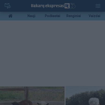
Pereiti
į
pagrindinį
Mobile
Nauji
Podkastai
Renginiai
Vaizdai
turinį
menu
bottom