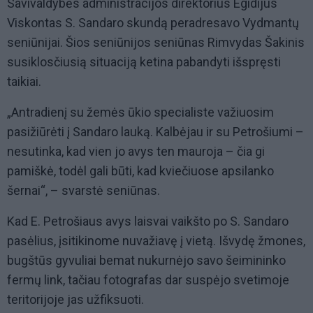
Savivaldybės administracijos direktorius Egidijus
Viskontas S. Sandaro skundą peradresavo Vydmantų
seniūnijai. Šios seniūnijos seniūnas Rimvydas Šakinis
susiklosčiusią situaciją ketina pabandyti išspręsti
taikiai.
„Antradienį su žemės ūkio specialiste važiuosim
pasižiūrėti į Sandaro lauką. Kalbėjau ir su Petrošiumi –
nesutinka, kad vien jo avys ten mauroja – čia gi
pamiškė, todėl gali būti, kad kviečiuose apsilanko
šernai“, – svarstė seniūnas.
Kad E. Petrošiaus avys laisvai vaikšto po S. Sandaro
pasėlius, įsitikinome nuvažiavę į vietą. Išvydę žmones,
bugštūs gyvuliai bemat nukurnėjo savo šeimininko
fermų link, tačiau fotografas dar suspėjo svetimoje
teritorijoje jas užfiksuoti.