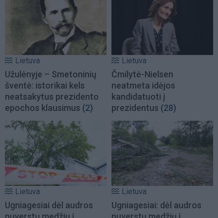
Lietuva
Lietuva
Užulėnyje – Smetoninių
Čmilytė-Nielsen
šventė: istorikai kels
neatmeta idėjos
neatsakytus prezidento
kandidatuoti į
epochos klausimus
(2)
prezidentus
(28)
Lietuva
Lietuva
Ugniagesiai dėl audros
Ugniagesiai: dėl audros
nuverstų medžių į
nuverstų medžių į