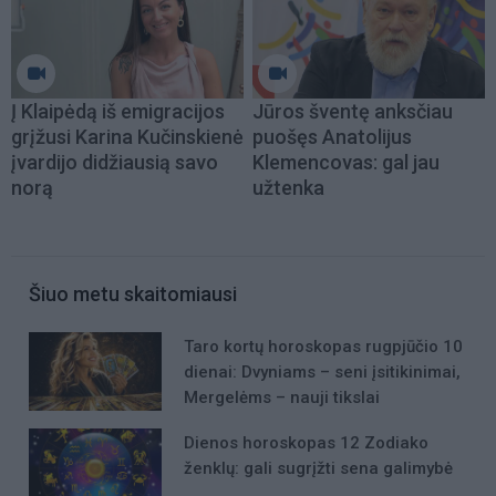
Į Klaipėdą iš emigracijos
Jūros šventę anksčiau
grįžusi Karina Kučinskienė
puošęs Anatolijus
įvardijo didžiausią savo
Klemencovas: gal jau
norą
užtenka
Šiuo metu skaitomiausi
Taro kortų horoskopas rugpjūčio 10
dienai: Dvyniams – seni įsitikinimai,
Mergelėms – nauji tikslai
Dienos horoskopas 12 Zodiako
ženklų: gali sugrįžti sena galimybė