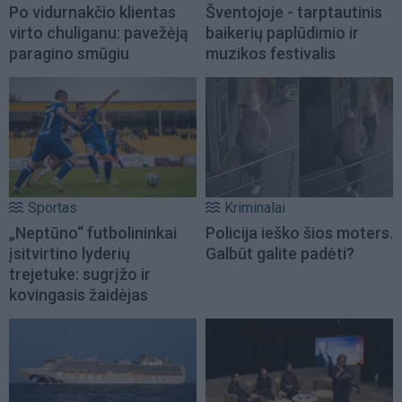
Po vidurnakčio klientas
Šventojoje - tarptautinis
virto chuliganu: pavežėją
baikerių paplūdimio ir
paragino smūgiu
muzikos festivalis
Sportas
Kriminalai
„Neptūno“ futbolininkai
Policija ieško šios moters.
įsitvirtino lyderių
Galbūt galite padėti?
trejetuke: sugrįžo ir
kovingasis žaidėjas