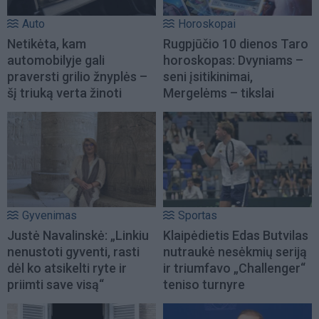
Auto
Horoskopai
Netikėta, kam
Rugpjūčio 10 dienos Taro
automobilyje gali
horoskopas: Dvyniams –
praversti grilio žnyplės –
seni įsitikinimai,
šį triuką verta žinoti
Mergelėms – tikslai
Gyvenimas
Sportas
Justė Navalinskė: „Linkiu
Klaipėdietis Edas Butvilas
nenustoti gyventi, rasti
nutraukė nesėkmių seriją
dėl ko atsikelti ryte ir
ir triumfavo „Challenger“
priimti save visą“
teniso turnyre