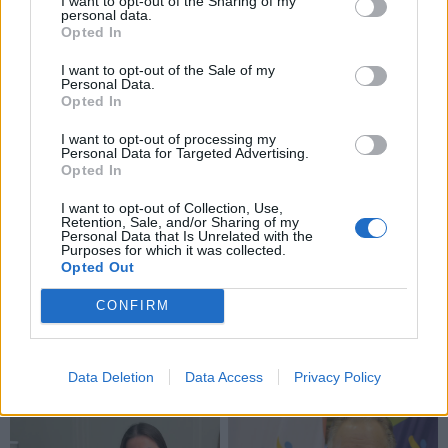
I want to opt-out of the Sharing of my
personal data.
Opted In
I want to opt-out of the Sale of my
Personal Data.
Opted In
I want to opt-out of processing my
Personal Data for Targeted Advertising.
Opted In
I want to opt-out of Collection, Use,
Retention, Sale, and/or Sharing of my
Ūkininkas Stasys Sandaras (nuotr.) susiskaičiavo, kad
Personal Data that Is Unrelated with the
Purposes for which it was collected.
Edmundo Petrošiaus avys gali būti nuniokojusios
Opted Out
mažiausiai 30–40 proc. jo kviečių derliaus.
CONFIRM
Data Deletion
Data Access
Privacy Policy