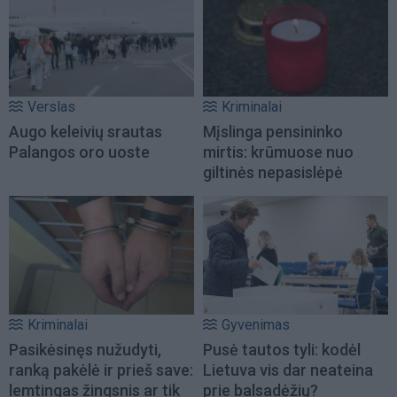
Verslas
Kriminalai
Augo keleivių srautas
Mįslinga pensininko
Palangos oro uoste
mirtis: krūmuose nuo
giltinės nepasislėpė
Kriminalai
Gyvenimas
Pasikėsinęs nužudyti,
Pusė tautos tyli: kodėl
ranką pakėlė ir prieš save:
Lietuva vis dar neateina
lemtingas žingsnis ar tik
prie balsadėžių?