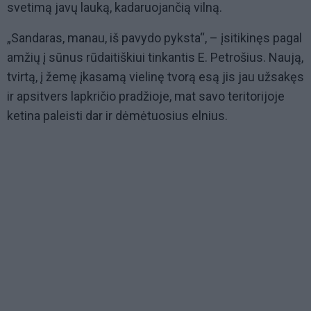
svetimą javų lauką, kadaruojančią vilną.
„Sandaras, manau, iš pavydo pyksta“, – įsitikinęs pagal
amžių į sūnus rūdaitiškiui tinkantis E. Petrošius. Naują,
tvirtą, į žemę įkasamą vielinę tvorą esą jis jau užsakęs
ir apsitvers lapkričio pradžioje, mat savo teritorijoje
ketina paleisti dar ir dėmėtuosius elnius.