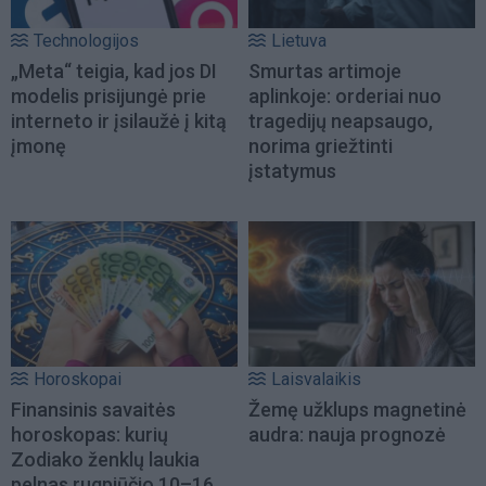
Technologijos
Lietuva
„Meta“ teigia, kad jos DI
Smurtas artimoje
modelis prisijungė prie
aplinkoje: orderiai nuo
interneto ir įsilaužė į kitą
tragedijų neapsaugo,
įmonę
norima griežtinti
įstatymus
Horoskopai
Laisvalaikis
Finansinis savaitės
Žemę užklups magnetinė
horoskopas: kurių
audra: nauja prognozė
Zodiako ženklų laukia
pelnas rugpjūčio 10–16