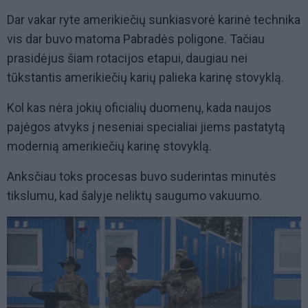
Dar vakar ryte amerikiečių sunkiasvorė karinė technika
vis dar buvo matoma Pabradės poligone. Tačiau
prasidėjus šiam rotacijos etapui, daugiau nei
tūkstantis amerikiečių karių palieka karinę stovyklą.
Kol kas nėra jokių oficialių duomenų, kada naujos
pajėgos atvyks į neseniai specialiai jiems pastatytą
modernią amerikiečių karinę stovyklą.
Anksčiau toks procesas buvo suderintas minutės
tikslumu, kad šalyje neliktų saugumo vakuumo.