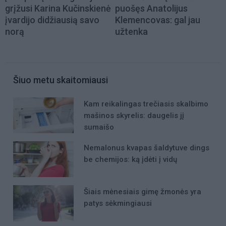
grįžusi Karina Kučinskienė
puošęs Anatolijus
įvardijo didžiausią savo
Klemencovas: gal jau
norą
užtenka
Šiuo metu skaitomiausi
Kam reikalingas trečiasis skalbimo
mašinos skyrelis: daugelis jį
sumaišo
Nemalonus kvapas šaldytuve dings
be chemijos: ką įdėti į vidų
Šiais mėnesiais gimę žmonės yra
patys sėkmingiausi