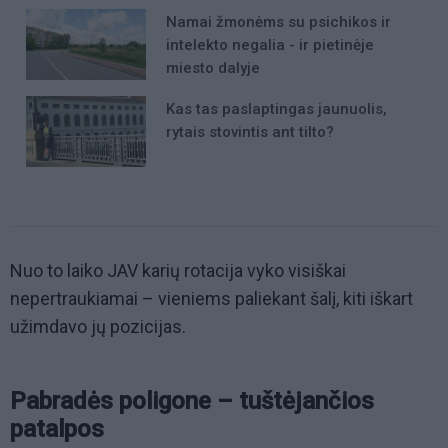
Namai žmonėms su psichikos ir
intelekto negalia - ir pietinėje
miesto dalyje
Kas tas paslaptingas jaunuolis,
rytais stovintis ant tilto?
Nuo to laiko JAV karių rotacija vyko visiškai
nepertraukiamai – vieniems paliekant šalį, kiti iškart
užimdavo jų pozicijas.
Pabradės poligone – tuštėjančios
patalpos