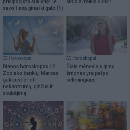
prisipažįsta suklydę: jie
skubiai reikia šuns?
savo tiesą gina iki galo
(1)
Horoskopai
Horoskopai
Dienos horoskopas 12
Šiais mėnesiais gimę
Zodiako ženklų: Marsas
žmonės yra patys
gali sustiprinti
sėkmingiausi
nekantrumą, ginčus ir
skubėjimą