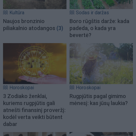
Kultūra
Sodas ir daržas
Naujos bronzinio
Boro rūgštis darže: kada
piliakalnio atodangos
(3)
padeda, o kada yra
bevertė?
Horoskopai
Horoskopai
3 Zodiako ženklai,
Rugpjūtis pagal gimimo
kuriems rugpjūtis gali
mėnesį: kas jūsų laukia?
atnešti finansinį proveržį:
kodėl verta veikti būtent
dabar