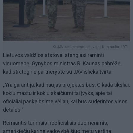
© JAV kariuomenė Lietuvoje | Nuotrauka: LRT
Lietuvos valdžios atstovai stengiasi raminti
visuomenę. Gynybos ministras R. Kaunas pabrėžė,
kad strateginė partnerystė su JAV išlieka tvirta:
„Yra garantija, kad naujas projektas bus. O kada tiksliai,
kokiu mastu ir kokiu skaičiumi tai įvyks, apie tai
oficialiai paskelbsime vėliau, kai bus suderintos visos
detalės.“
Remiantis turimais neoficialiais duomenimis,
amerikiečių karinė vadovybė šiuo metu vertina