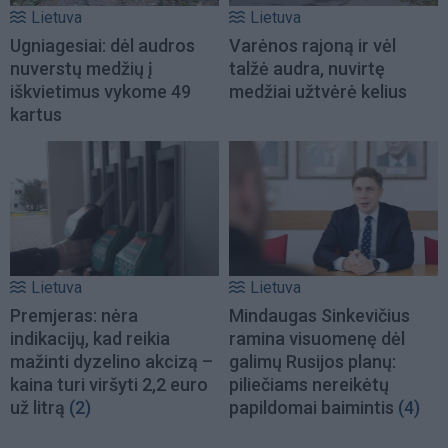
Lietuva
Lietuva
Ugniagesiai: dėl audros
Varėnos rajoną ir vėl
nuverstų medžių į
talžė audra, nuvirtę
iškvietimus vykome 49
medžiai užtvėrė kelius
kartus
Lietuva
Lietuva
Premjeras: nėra
Mindaugas Sinkevičius
indikacijų, kad reikia
ramina visuomenę dėl
mažinti dyzelino akcizą –
galimų Rusijos planų:
kaina turi viršyti 2,2 euro
piliečiams nereikėtų
už litrą
(2)
papildomai baimintis
(4)