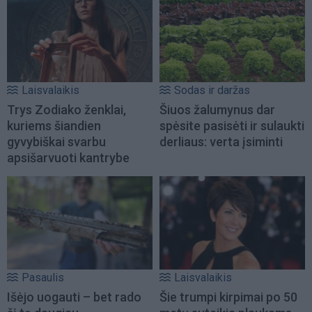
Laisvalaikis
Sodas ir daržas
Trys Zodiako ženklai,
Šiuos žalumynus dar
kuriems šiandien
spėsite pasisėti ir sulaukti
gyvybiškai svarbu
derliaus: verta įsiminti
apsišarvuoti kantrybe
Pasaulis
Laisvalaikis
Išėjo uogauti – bet rado
Šie trumpi kirpimai po 50