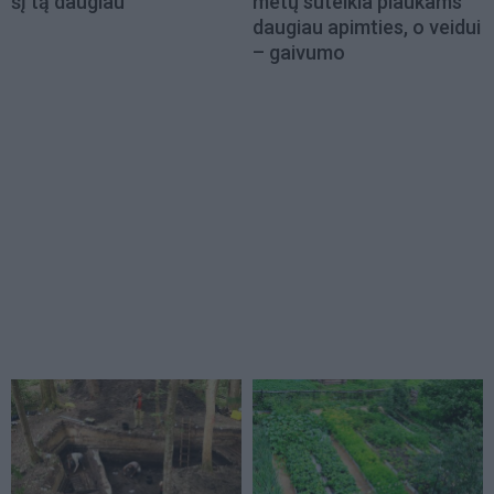
šį tą daugiau
metų suteikia plaukams
daugiau apimties, o veidui
– gaivumo