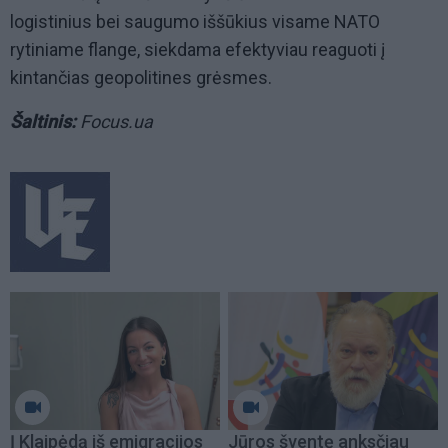
logistinius bei saugumo iššūkius visame NATO
rytiniame flange, siekdama efektyviau reaguoti į
kintančias geopolitines grėsmes.
Šaltinis:
Focus.ua
Į Klaipėdą iš emigracijos
Jūros šventę anksčiau