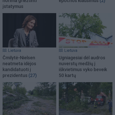
norima griežtinti
epochos klausimus
(2)
įstatymus
Lietuva
Lietuva
Čmilytė-Nielsen
Ugniagesiai dėl audros
neatmeta idėjos
nuverstų medžių į
kandidatuoti į
iškvietimus vyko beveik
prezidentus
(27)
50 kartų