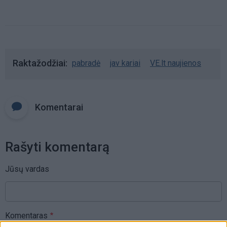
Raktažodžiai
pabradė
jav kariai
VE.lt naujienos
Komentarai
Rašyti komentarą
Jūsų vardas
Komentaras