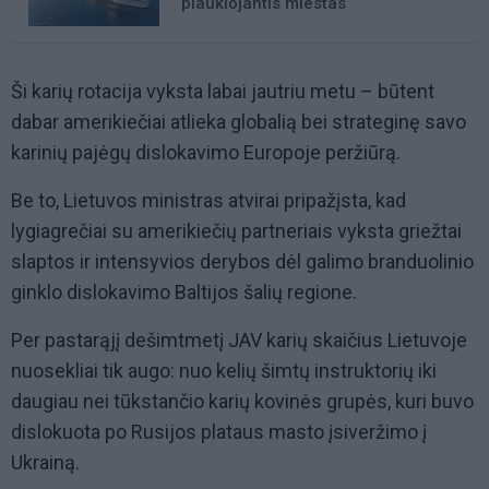
plaukiojantis miestas
Ši karių rotacija vyksta labai jautriu metu – būtent
dabar amerikiečiai atlieka globalią bei strateginę savo
karinių pajėgų dislokavimo Europoje peržiūrą.
Be to, Lietuvos ministras atvirai pripažįsta, kad
lygiagrečiai su amerikiečių partneriais vyksta griežtai
slaptos ir intensyvios derybos dėl galimo branduolinio
ginklo dislokavimo Baltijos šalių regione.
Per pastarąjį dešimtmetį JAV karių skaičius Lietuvoje
nuosekliai tik augo: nuo kelių šimtų instruktorių iki
daugiau nei tūkstančio karių kovinės grupės, kuri buvo
dislokuota po Rusijos plataus masto įsiveržimo į
Ukrainą.