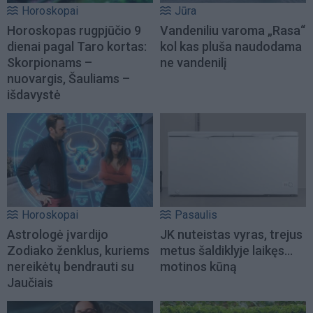
Horoskopai
Jūra
Horoskopas rugpjūčio 9
Vandeniliu varoma „Rasa“
dienai pagal Taro kortas:
kol kas pluša naudodama
Skorpionams –
ne vandenilį
nuovargis, Šauliams –
išdavystė
Horoskopai
Pasaulis
Astrologė įvardijo
JK nuteistas vyras, trejus
Zodiako ženklus, kuriems
metus šaldiklyje laikęs...
nereikėtų bendrauti su
motinos kūną
Jaučiais