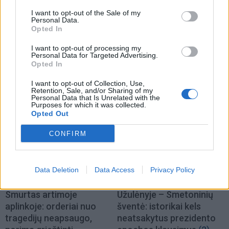
I want to opt-out of the Sale of my
Personal Data.
Opted In
I want to opt-out of processing my
Personal Data for Targeted Advertising.
Opted In
I want to opt-out of Collection, Use,
TAIP PAT SKAITYKITE
Retention, Sale, and/or Sharing of my
Personal Data that Is Unrelated with the
Purposes for which it was collected.
Opted Out
CONFIRM
Data Deletion
Data Access
Privacy Policy
Lietuva
Lietuva
Smurtas artimoje
Užulėnyje – Smetoninių
aplinkoje: orderiai nuo
šventė: istorikai kels
tragedijų neapsaugo,
neatsakytus prezidento