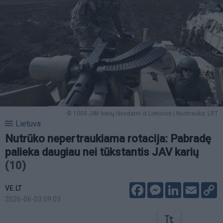
© 1000 JAV karių išvedami iš Lietuvos | Nuotrauka: LRT
Lietuva
Nutrūko nepertraukiama rotacija: Pabradę
palieka daugiau nei tūkstantis JAV karių
(10)
Facebook
Messenger
LinkedIn
Email
C
VE.LT
L
2026-06-03 09:03