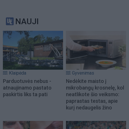
NAUJI
Klaipėda
Gyvenimas
Parduotuvės nebus -
Nedėkite maisto į
atnaujinamo pastato
mikrobangų krosnelę, kol
paskirtis liks ta pati
neatlikote šio veiksmo:
paprastas testas, apie
kurį nedaugelis žino