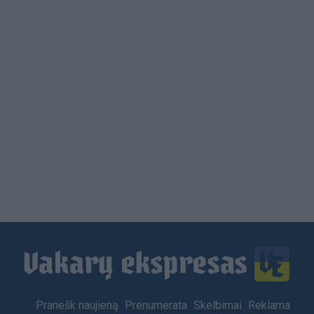
Load
More
Footer
Pranešk naujieną
Prenumerata
Skelbimai
Reklama