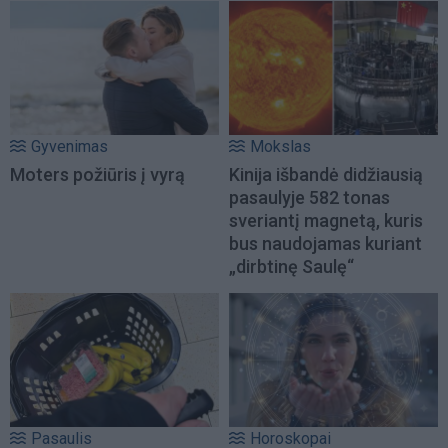
Gyvenimas
Mokslas
Moters požiūris į vyrą
Kinija išbandė didžiausią
pasaulyje 582 tonas
sveriantį magnetą, kuris
bus naudojamas kuriant
„dirbtinę Saulę“
Pasaulis
Horoskopai