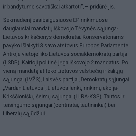
ir bandytume savotiškai atkartoti“, – pridūrė jis.
Sekmadienį pasibaigusiuose EP rinkimuose
daugiausiai mandatų iškovojo Tėvynės sąjunga-
Lietuvos krikščionys demokratai. Konservatoriams
pavyko išlaikyti 3 savo atstovus Europos Parlamente.
Antroje vietoje liko Lietuvos socialdemokratų partija
(LSDP). Kairioji politinė jėga iškovojo 2 mandatus. Po
vieną mandatą atiteko Lietuvos valstiečių ir žaliųjų
sąjungai (LVŽS), Laisvės partijai, Demokratų sąjungai
„Vardan Lietuvos“, Lietuvos lenkų rinkimų akcija-
Krikščioniškų šeimų sąjungai (LLRA-KŠS), Tautos ir
teisingumo sąjungai (centristai, tautininkai) bei
Liberalų sąjūdžiui.