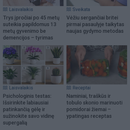
Laisvalaikis
Sveikata
Trys įpročiai po 45 metų
Vėžiu sergančiai britei
suteikia papildomus 13
pirmai pasaulyje taikytas
metų gyvenimo be
naujas gydymo metodas
demencijos – tyrimas
Laisvalaikis
Receptai
Psichologinis testas:
Naminiai, traškūs ir
Išsirinkite labiausiai
tobulo skonio marinuoti
patinkančią gėlę ir
pomidorai žiemai –
sužinokite savo vidinę
ypatingas receptas
supergalią