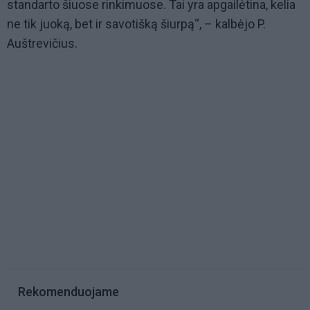
standarto šiuose rinkimuose. Tai yra apgailėtina, kelia
ne tik juoką, bet ir savotišką šiurpą“, – kalbėjo P.
Auštrevičius.
Rekomenduojame