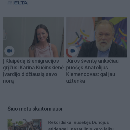
Į Klaipėdą iš emigracijos
Jūros šventę anksčiau
grįžusi Karina Kučinskienė
puošęs Anatolijus
įvardijo didžiausią savo
Klemencovas: gal jau
norą
užtenka
Šiuo metu skaitomiausi
Rekordiškai nusekęs Dunojus
atidengė II pasaulinio karo laikų