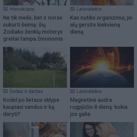
Horoskopai
Laisvalaikis
Ne tik meilė, bet ir noras
Kas nutiks organizmui, jei
sukurti šeimą: šių
alų gersite kiekvieną
Zodiako ženklų moterys
dieną
greitai tampa žmonomis
Sodas ir daržas
Laisvalaikis
Kodėl po lietaus sklype
Magnetinė audra
kaupiasi vanduo ir ką
rugpjūčio 8 dieną: kokia
daryti?
jos galia