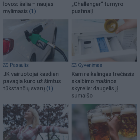
lovos: šalia – naujas
„Challenger“ turnyro
mylimasis
(1)
pusfinalį
Pasaulis
Gyvenimas
JK vairuotojai kasdien
Kam reikalingas trečiasis
pavagia kuro už šimtus
skalbimo mašinos
tūkstančių svarų
(1)
skyrelis: daugelis jį
sumaišo