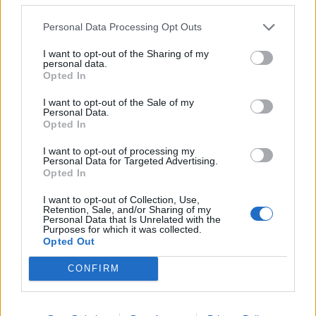
Personal Data Processing Opt Outs
I want to opt-out of the Sharing of my
personal data.
Opted In
Lietuva
Lietuva
I want to opt-out of the Sale of my
Užulėnyje – Smetoninių
Čmilytė-Nielsen
Personal Data.
šventė: istorikai kels
neatmeta idėjos
Opted In
neatsakytus prezidento
kandidatuoti į
I want to opt-out of processing my
epochos klausimus
(1)
prezidentus
(20)
Personal Data for Targeted Advertising.
Opted In
I want to opt-out of Collection, Use,
Retention, Sale, and/or Sharing of my
Personal Data that Is Unrelated with the
Purposes for which it was collected.
Opted Out
CONFIRM
Lietuva
Lietuva
Ugniagesiai dėl audros
Ugniagesiai: dėl audros
nuverstų medžių į
nuverstų medžių į