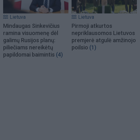
Lietuva
Lietuva
Mindaugas Sinkevičius
Pirmoji atkurtos
ramina visuomenę dėl
nepriklausomos Lietuvos
galimų Rusijos planų:
premjerė atgulė amžinojo
piliečiams nereikėtų
poilsio
(1)
papildomai baimintis
(4)