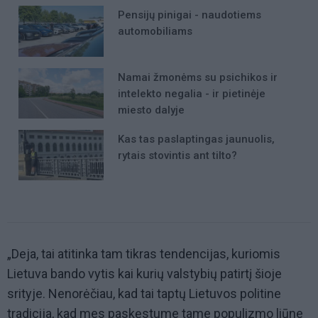
Pensijų pinigai - naudotiems
automobiliams
Namai žmonėms su psichikos ir
intelekto negalia - ir pietinėje
miesto dalyje
Kas tas paslaptingas jaunuolis,
rytais stovintis ant tilto?
„Deja, tai atitinka tam tikras tendencijas, kuriomis
Lietuva bando vytis kai kurių valstybių patirtį šioje
srityje. Nenorėčiau, kad tai taptų Lietuvos politine
tradicija, kad mes paskęstume tame populizmo liūne