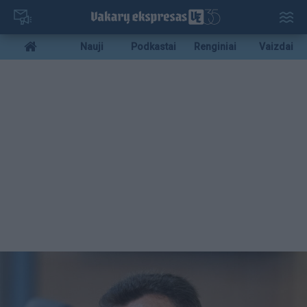
Pereiti
į
pagrindinį
Mobile
Nauji
Podkastai
Renginiai
Vaizdai
turinį
menu
bottom