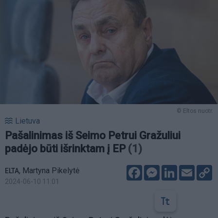
© Eltos nuotr.
Lietuva
Pašalinimas iš Seimo Petrui Gražuliui
padėjo būti išrinktam į EP
(1)
Facebook
Messenger
LinkedIn
Email
C
,
Martyna Pikelytė
ELTA
L
2024-06-10 11:01