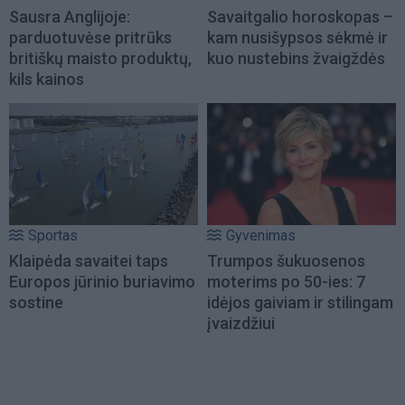
Sausra Anglijoje:
Savaitgalio horoskopas –
parduotuvėse pritrūks
kam nusišypsos sėkmė ir
britiškų maisto produktų,
kuo nustebins žvaigždės
kils kainos
Sportas
Gyvenimas
Klaipėda savaitei taps
Trumpos šukuosenos
Europos jūrinio buriavimo
moterims po 50-ies: 7
sostine
idėjos gaiviam ir stilingam
įvaizdžiui