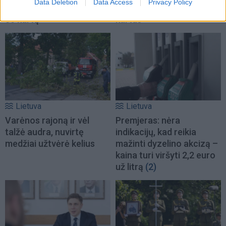
Data Deletion
Data Access
Privacy Policy
iškvietimus vyko beveik
iškvietimus vykome 49
50 kartų
kartus
Lietuva
Lietuva
Varėnos rajoną ir vėl
Premjeras: nėra
talžė audra, nuvirtę
indikacijų, kad reikia
medžiai užtvėrė kelius
mažinti dyzelino akcizą –
kaina turi viršyti 2,2 euro
už litrą
(2)