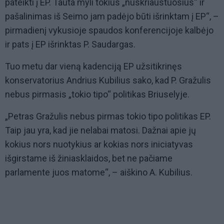
pateikti į EP. Tauta myli tokius „nuskriaustuosius“ ir
pašalinimas iš Seimo jam padėjo būti išrinktam į EP“, –
pirmadienį vykusioje spaudos konferencijoje kalbėjo
ir pats į EP išrinktas P. Saudargas.
Tuo metu dar vieną kadenciją EP užsitikrinęs
konservatorius Andrius Kubilius sako, kad P. Gražulis
nebus pirmasis „tokio tipo“ politikas Briuselyje.
„Petras Gražulis nebus pirmas tokio tipo politikas EP.
Taip jau yra, kad jie nelabai matosi. Dažnai apie jų
kokius nors nuotykius ar kokias nors iniciatyvas
išgirstame iš žiniasklaidos, bet ne pačiame
parlamente juos matome“, – aiškino A. Kubilius.