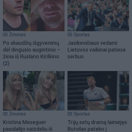
Žmonės
Sportas
Po skaudžių išgyvenimų
Jasikevičiaus vedami
dėl dingusio augintinio –
Lietuvos vaikinai patiesė
žinia iš Ruslano Kirilkino
serbus
(2)
Žmonės
Sportas
Kristina Meseguer
Trijų setų dramą laimėjęs
pasidalijo vaizdeliu iš
Butvilas pateko į