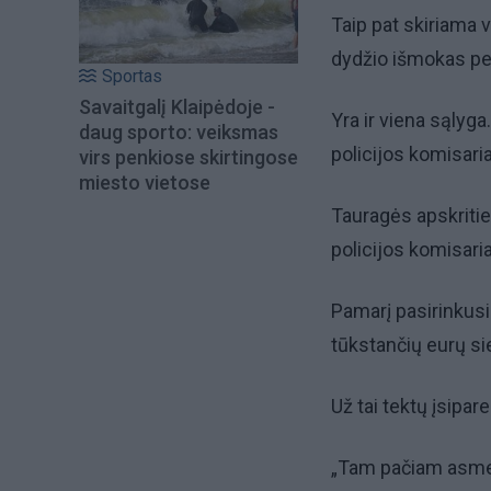
Taip pat skiriama
dydžio išmokas pe
Sportas
Savaitgalį Klaipėdoje -
Yra ir viena sąlyg
daug sporto: veiksmas
policijos komisaria
virs penkiose skirtingose
miesto vietose
Tauragės apskritie
policijos komisaria
Pamarį pasirinkusi
tūkstančių eurų si
Už tai tektų įsipar
„Tam pačiam asmeni