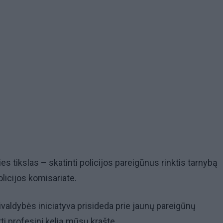
es tikslas – skatinti policijos pareigūnus rinktis tarnybą
licijos komisariate.
vivaldybės iniciatyva prisideda prie jaunų pareigūnų
i profesinį kelią mūsų krašte.