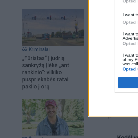
Opted 
I want t
Opted 
I want 
Advertis
Opted 
Kriminalai
I want t
„Fūristas“ į judrią
of my P
was col
sankryžą įlėkė „ant
Opted 
rankinio“: vilkiko
puspriekabės ratai
pakilo į orą