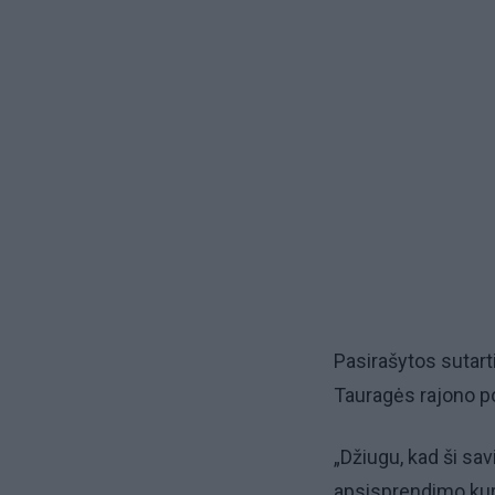
Pasirašytos sutarti
Tauragės rajono po
„Džiugu, kad ši sa
apsisprendimo kurt