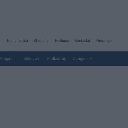
Desktop
Prenumerata
Skelbimai
Reklama
Kontaktai
Prisijungti
menu
top
Renginiai
Galerijos
Podkastai
Daugiau