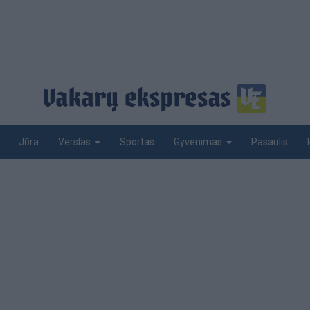
Jūra
Sportas
Pasaulis
Verslas
Gyvenimas