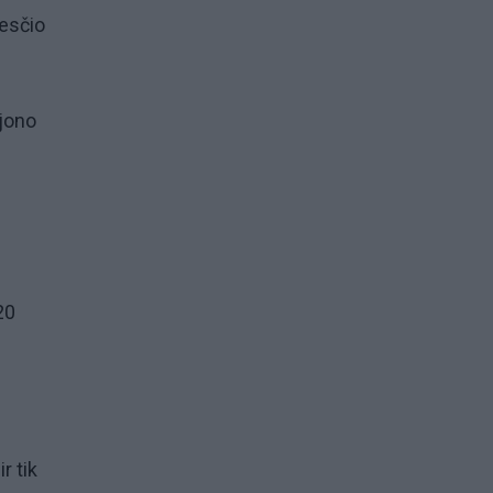
kesčio
ajono
20
r tik