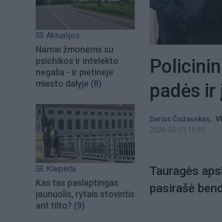
Aktualijos
Namai žmonėms su
Policinin
psichikos ir intelekto
negalia - ir pietinėje
miesto dalyje
(8)
padės ir 
,
Darius Čiužauskas
V
2026-05-13 15:51
Klaipėda
Tauragės apsk
Kas tas paslaptingas
pasirašė bend
jaunuolis, rytais stovintis
ant tilto?
(9)