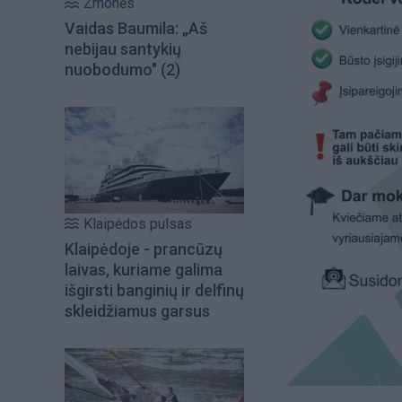
Žmonės
Vaidas Baumila: „Aš
nebijau santykių
nuobodumo"
(2)
Klaipėdos pulsas
Klaipėdoje - prancūzų
laivas, kuriame galima
išgirsti banginių ir delfinų
skleidžiamus garsus