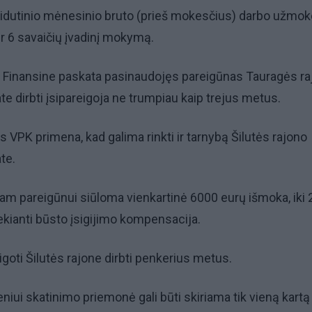
 vidutinio mėnesinio bruto (prieš mokesčius) darbo užmo
r 6 savaičių įvadinį mokymą.
a. Finansine paskata pasinaudojęs pareigūnas Tauragės r
te dirbti įsipareigoja ne trumpiau kaip trejus metus.
s VPK primena, kad galima rinkti ir tarnybą Šilutės rajono
te.
am pareigūnui siūloma vienkartinė 6000 eurų išmoka, iki 
ekianti būsto įsigijimo kompensacija.
eigoti Šilutės rajone dirbti penkerius metus.
ui skatinimo priemonė gali būti skiriama tik vieną kartą i