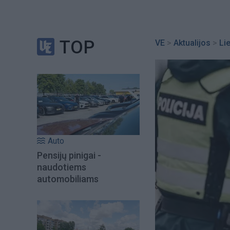
TOP
VE
>
Aktualijos
>
Li
Auto
Pensijų pinigai -
naudotiems
automobiliams