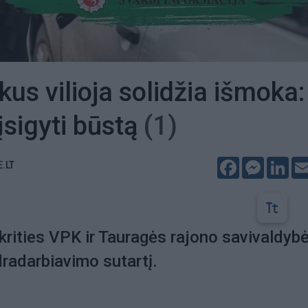
kus vilioja solidžia išmoka:
įsigyti būstą
(1)
Facebook
Messeng
Lin
E.LT
rities VPK ir Tauragės rajono savivaldyb
radarbiavimo sutartį.