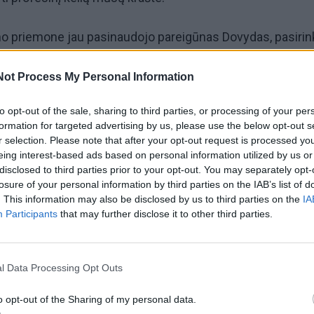
mo priemone jau pasinaudojo pareigūnas Dovydas, pasiri
eurų dydžio skatinamąją išmoką“, - pasidžiaugė Tauragės
Not Process My Personal Information
to opt-out of the sale, sharing to third parties, or processing of your per
mokos, tarnybą Tauragės rajono policijos komisariate
formation for targeted advertising by us, please use the below opt-out s
as dar gali gauti finansinę paramą būstui įsigyti.
r selection. Please note that after your opt-out request is processed y
eing interest-based ads based on personal information utilized by us or
disclosed to third parties prior to your opt-out. You may separately opt-
ntų nuo būsto kredito sumos, bet ne daugiau kaip 15 tūkst
losure of your personal information by third parties on the IAB’s list of
. This information may also be disclosed by us to third parties on the
IA
us).
Participants
that may further disclose it to other third parties.
minio profesinio mokymo laikotarpį, būsimam pareigūnui
ų mėnesinė stipendija.
l Data Processing Opt Outs
o opt-out of the Sharing of my personal data.