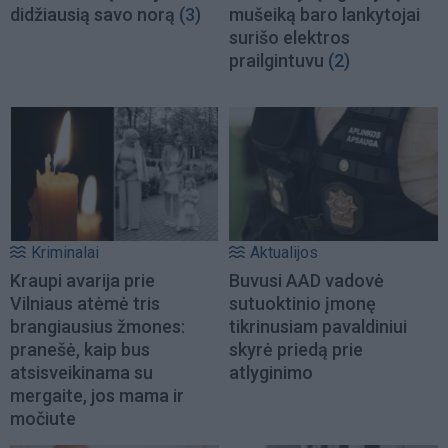
didžiausią savo norą
(3)
mušeiką baro lankytojai
surišo elektros
prailgintuvu
(2)
Kriminalai
Aktualijos
Kraupi avarija prie
Buvusi AAD vadovė
Vilniaus atėmė tris
sutuoktinio įmonę
brangiausius žmones:
tikrinusiam pavaldiniui
pranešė, kaip bus
skyrė priedą prie
atsisveikinama su
atlyginimo
mergaite, jos mama ir
močiute