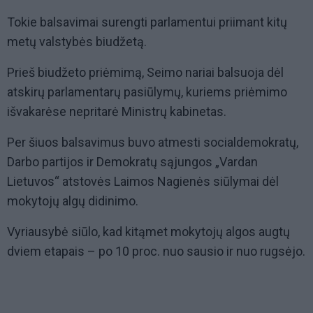
Tokie balsavimai surengti parlamentui priimant kitų
metų valstybės biudžetą.
Prieš biudžeto priėmimą, Seimo nariai balsuoja dėl
atskirų parlamentarų pasiūlymų, kuriems priėmimo
išvakarėse nepritarė Ministrų kabinetas.
Per šiuos balsavimus buvo atmesti socialdemokratų,
Darbo partijos ir Demokratų sąjungos „Vardan
Lietuvos“ atstovės Laimos Nagienės siūlymai dėl
mokytojų algų didinimo.
Vyriausybė siūlo, kad kitąmet mokytojų algos augtų
dviem etapais – po 10 proc. nuo sausio ir nuo rugsėjo.