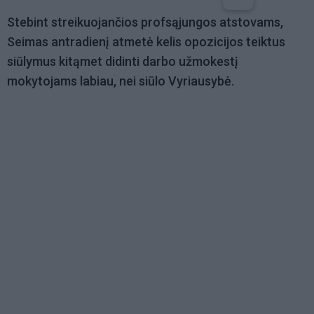
Stebint streikuojančios profsąjungos atstovams,
Seimas antradienį atmetė kelis opozicijos teiktus
siūlymus kitąmet didinti darbo užmokestį
mokytojams labiau, nei siūlo Vyriausybė.