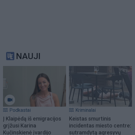
NAUJI
Podkastai
Kriminalai
Į Klaipėdą iš emigracijos
Keistas smurtinis
grįžusi Karina
incidentas miesto centre:
Kučinskienė įvardijo
sutramdytą agresyvų