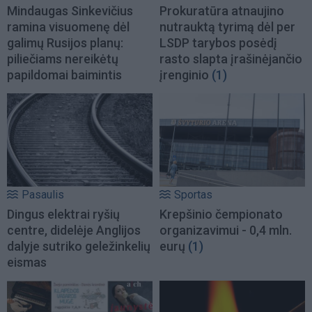
Mindaugas Sinkevičius
Prokuratūra atnaujino
ramina visuomenę dėl
nutrauktą tyrimą dėl per
galimų Rusijos planų:
LSDP tarybos posėdį
piliečiams nereikėtų
rasto slapta įrašinėjančio
papildomai baimintis
įrenginio
(1)
Pasaulis
Sportas
Dingus elektrai ryšių
Krepšinio čempionato
centre, didelėje Anglijos
organizavimui - 0,4 mln.
dalyje sutriko geležinkelių
eurų
(1)
eismas