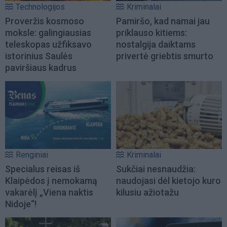
Technologijos
Kriminalai
Proveržis kosmoso
Pamiršo, kad namai jau
moksle: galingiausias
priklauso kitiems:
teleskopas užfiksavo
nostalgija daiktams
istorinius Saulės
privertė griebtis smurto
paviršiaus kadrus
Renginiai
Kriminalai
Specialus reisas iš
Sukčiai nesnaudžia:
Klaipėdos į nemokamą
naudojasi dėl kietojo kuro
vakarėlį „Viena naktis
kilusiu ažiotažu
Nidoje“!