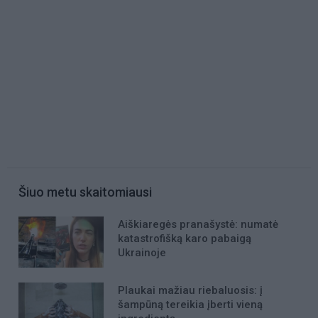
Šiuo metu skaitomiausi
Aiškiaregės pranašystė: numatė
katastrofišką karo pabaigą
Ukrainoje
Plaukai mažiau riebaluosis: į
šampūną tereikia įberti vieną