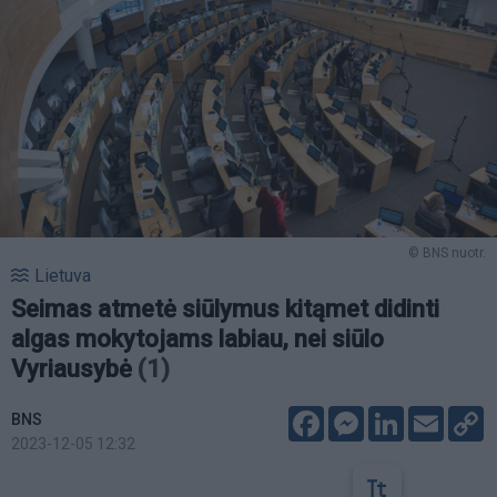
© BNS nuotr.
Lietuva
Seimas atmetė siūlymus kitąmet didinti
algas mokytojams labiau, nei siūlo
Vyriausybė
(1)
Facebook
Messenger
LinkedIn
Email
C
BNS
L
2023-12-05 12:32