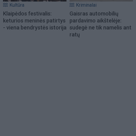
Kultūra
Kriminalai
Klaipėdos festivalis:
Gaisras automobilių
keturios meninės patirtys
pardavimo aikštelėje:
- viena bendrystės istorija
sudegė ne tik namelis ant
ratų
Load
More