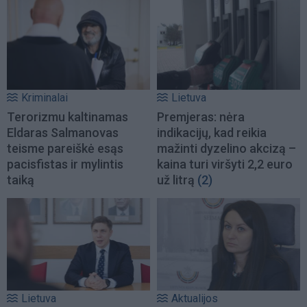
Kriminalai
Lietuva
Terorizmu kaltinamas
Premjeras: nėra
Eldaras Salmanovas
indikacijų, kad reikia
teisme pareiškė esąs
mažinti dyzelino akcizą –
pacisfistas ir mylintis
kaina turi viršyti 2,2 euro
taiką
už litrą
(2)
Lietuva
Aktualijos