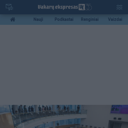
Pereiti
į
pagrindinį
Mobile
Nauji
Podkastai
Renginiai
Vaizdai
turinį
menu
bottom