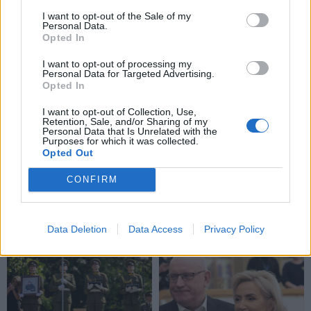
TAIP PAT SKAITYKITE
I want to opt-out of the Sale of my
Personal Data.
Opted In
I want to opt-out of processing my
Personal Data for Targeted Advertising.
Opted In
I want to opt-out of Collection, Use,
Retention, Sale, and/or Sharing of my
Personal Data that Is Unrelated with the
Purposes for which it was collected.
Lietuva
Lietuva
Opted Out
Premjeras: nėra
Mindaugas Sinkevičius
indikacijų, kad reikia
ramina visuomenę dėl
CONFIRM
mažinti dyzelino akcizą –
galimų Rusijos planų:
kaina turi viršyti 2,2 euro
piliečiams nereikėtų
už litrą
(2)
papildomai baimintis
Data Deletion
Data Access
Privacy Policy