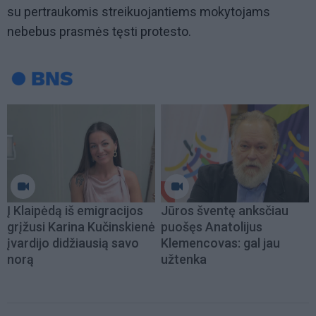
su pertraukomis streikuojantiems mokytojams
nebebus prasmės tęsti protesto.
Į Klaipėdą iš emigracijos
Jūros šventę anksčiau
grįžusi Karina Kučinskienė
puošęs Anatolijus
įvardijo didžiausią savo
Klemencovas: gal jau
norą
užtenka