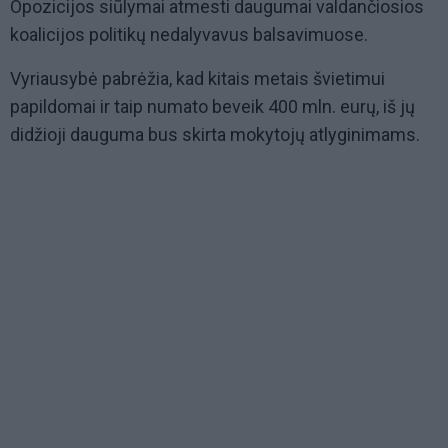
Opozicijos siūlymai atmesti daugumai valdančiosios
koalicijos politikų nedalyvavus balsavimuose.
Vyriausybė pabrėžia, kad kitais metais švietimui
papildomai ir taip numato beveik 400 mln. eurų, iš jų
didžioji dauguma bus skirta mokytojų atlyginimams.