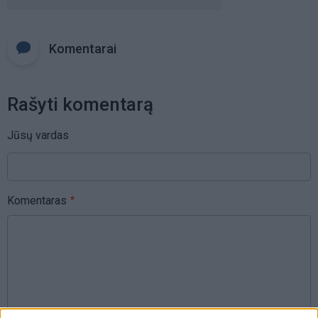
Komentarai
Rašyti komentarą
Jūsų vardas
Komentaras