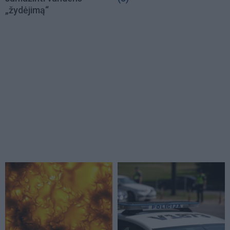
„žydėjimą“