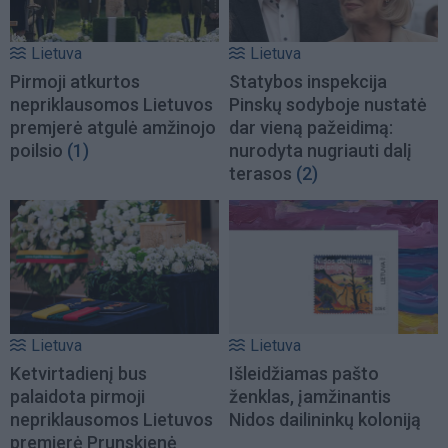
Lietuva
Lietuva
Pirmoji atkurtos
Statybos inspekcija
nepriklausomos Lietuvos
Pinskų sodyboje nustatė
premjerė atgulė amžinojo
dar vieną pažeidimą:
poilsio
(1)
nurodyta nugriauti dalį
terasos
(2)
Lietuva
Lietuva
Ketvirtadienį bus
Išleidžiamas pašto
palaidota pirmoji
ženklas, įamžinantis
nepriklausomos Lietuvos
Nidos dailininkų koloniją
premjerė Prunskienė