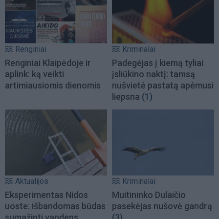
Renginiai
Kriminalai
Renginiai Klaipėdoje ir
Padegėjas į kiemą tyliai
aplink: ką veikti
įsliūkino naktį: tamsą
artimiausiomis dienomis
nušvietė pastatą apėmusi
liepsna
(1)
Aktualijos
Kriminalai
Eksperimentas Nidos
Muitininko Dulaičio
uoste: išbandomas būdas
pasekėjas nušovė gandrą
sumažinti vandens
(3)