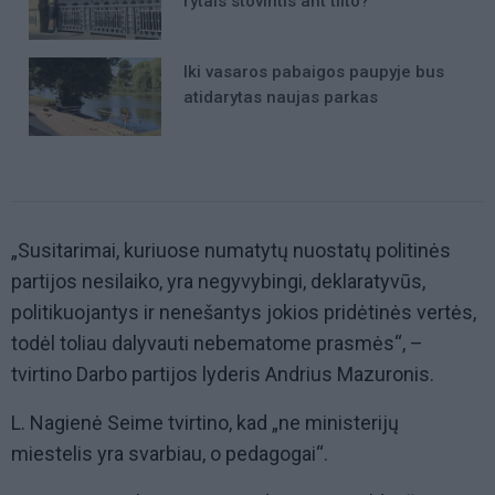
rytais stovintis ant tilto?
Iki vasaros pabaigos paupyje bus
atidarytas naujas parkas
„Susitarimai, kuriuose numatytų nuostatų politinės
partijos nesilaiko, yra negyvybingi, deklaratyvūs,
politikuojantys ir nenešantys jokios pridėtinės vertės,
todėl toliau dalyvauti nebematome prasmės“, –
tvirtino Darbo partijos lyderis Andrius Mazuronis.
L. Nagienė Seime tvirtino, kad „ne ministerijų
miestelis yra svarbiau, o pedagogai“.