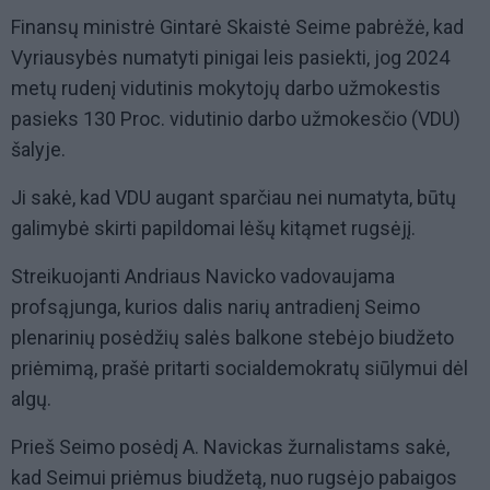
Finansų ministrė Gintarė Skaistė Seime pabrėžė, kad
Vyriausybės numatyti pinigai leis pasiekti, jog 2024
metų rudenį vidutinis mokytojų darbo užmokestis
pasieks 130 Proc. vidutinio darbo užmokesčio (VDU)
šalyje.
Ji sakė, kad VDU augant sparčiau nei numatyta, būtų
galimybė skirti papildomai lėšų kitąmet rugsėjį.
Streikuojanti Andriaus Navicko vadovaujama
profsąjunga, kurios dalis narių antradienį Seimo
plenarinių posėdžių salės balkone stebėjo biudžeto
priėmimą, prašė pritarti socialdemokratų siūlymui dėl
algų.
Prieš Seimo posėdį A. Navickas žurnalistams sakė,
kad Seimui priėmus biudžetą, nuo rugsėjo pabaigos