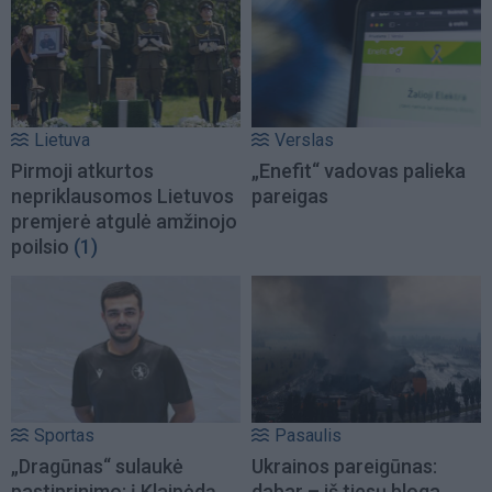
Lietuva
Verslas
Pirmoji atkurtos
„Enefit“ vadovas palieka
nepriklausomos Lietuvos
pareigas
premjerė atgulė amžinojo
poilsio
(1)
Sportas
Pasaulis
„Dragūnas“ sulaukė
Ukrainos pareigūnas:
pastiprinimo: į Klaipėdą
dabar – iš tiesų bloga