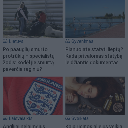
Lietuva
Gyvenimas
Po paauglių smurto
Planuojate statyti lieptą?
protrūkių – specialistų
Kada privalomas statybą
žodis: kodėl jie smurtą
leidžiantis dokumentas
paverčia reginiu?
Laisvalaikis
Sveikata
Anglijai nelaimėjus
Kaip ricinos aliejus veikia