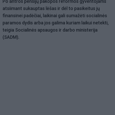
Po antros pensijų pakopos reformos gyventojams
atsiimant sukauptas lėšas ir dėl to pasikeitus jų
finansinei padėčiai, laikinai gali sumažėti socialinės
paramos dydis arba jos galima kuriam laikui netekti,
teigia Socialinės apsaugos ir darbo ministerija
(SADM).