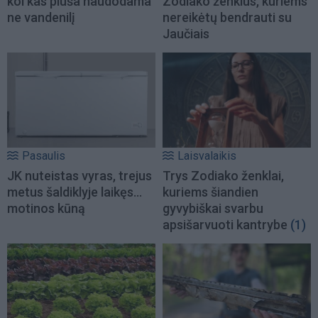
kol kas pluša naudodama
Zodiako ženklus, kuriems
ne vandenilį
nereikėtų bendrauti su
Jaučiais
Pasaulis
Laisvalaikis
JK nuteistas vyras, trejus
Trys Zodiako ženklai,
metus šaldiklyje laikęs...
kuriems šiandien
motinos kūną
gyvybiškai svarbu
apsišarvuoti kantrybe
(1)