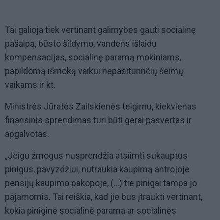
Tai galioja tiek vertinant galimybes gauti socialinę
pašalpą, būsto šildymo, vandens išlaidų
kompensacijas, socialinę paramą mokiniams,
papildomą išmoką vaikui nepasiturinčių šeimų
vaikams ir kt.
Ministrės Jūratės Zailskienės teigimu, kiekvienas
finansinis sprendimas turi būti gerai pasvertas ir
apgalvotas.
„Jeigu žmogus nusprendžia atsiimti sukauptus
pinigus, pavyzdžiui, nutraukia kaupimą antrojoje
pensijų kaupimo pakopoje, (…) tie pinigai tampa jo
pajamomis. Tai reiškia, kad jie bus įtraukti vertinant,
kokia piniginė socialinė parama ar socialinės