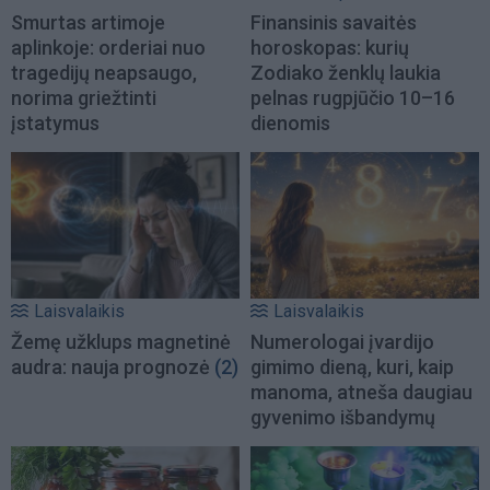
Smurtas artimoje
Finansinis savaitės
aplinkoje: orderiai nuo
horoskopas: kurių
tragedijų neapsaugo,
Zodiako ženklų laukia
norima griežtinti
pelnas rugpjūčio 10–16
įstatymus
dienomis
Laisvalaikis
Laisvalaikis
Žemę užklups magnetinė
Numerologai įvardijo
audra: nauja prognozė
(2)
gimimo dieną, kuri, kaip
manoma, atneša daugiau
gyvenimo išbandymų