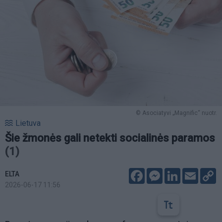
© Asociatyvi „Magnific“ nuotr.
Lietuva
Šie žmonės gali netekti socialinės paramos
(1)
Facebook
Messenger
LinkedIn
Email
C
ELTA
L
2026-06-17 11:56