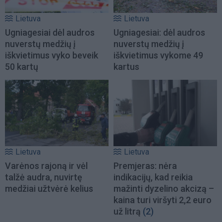
Lietuva
Lietuva
Ugniagesiai dėl audros
Ugniagesiai: dėl audros
nuverstų medžių į
nuverstų medžių į
iškvietimus vyko beveik
iškvietimus vykome 49
50 kartų
kartus
Lietuva
Lietuva
Varėnos rajoną ir vėl
Premjeras: nėra
talžė audra, nuvirtę
indikacijų, kad reikia
medžiai užtvėrė kelius
mažinti dyzelino akcizą –
kaina turi viršyti 2,2 euro
už litrą
(2)