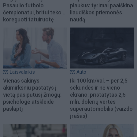
Pasaulio futbolo
plaukus: tyrimai paaiškina
čempionatui, britui teko...
liaudiškos priemonės
koreguoti tatuiruotę
naudą
Laisvalaikis
Auto
Vienas sakinys
Iki 100 km/val. – per 2,5
akimirksniu pastatys į
sekundės ir nė vieno
vietą pasipūtusį žmogų:
ekrano: pristatytas 2,5
psichologė atskleidė
mln. dolerių vertės
paslaptį
superautomobilis (vaizdo
įrašas)