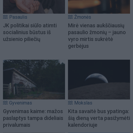
Pasaulis
Žmonės
JK politikai siūlo atimti
Mirė vienas aukščiausių
socialinius būstus iš
pasaulio žmonių – jauno
užsienio piliečių
vyro mirtis sukrėtė
gerbėjus
Gyvenimas
Mokslas
Gyvenimas kaime: mažos
Kita savaitė bus ypatinga:
paslaptys tampa dideliais
šią dieną verta pasižymėti
privalumais
kalendoriuje