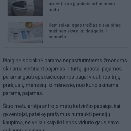
praeitį: kuo jį pakeis artimiausiu
metu
Kam reikalingas trečiasis skalbimo
mašinos skyrelis: daugelis jį
sumaišo
Piniginė socialinė parama nepasiturintiems žmonėms
skiriama vertinant pajamas ir turtą, įprastai pajamos
paramai gauti apskaičiuojamos pagal vidutines trijų
praėjusių mėnesių iki mėnesio, nuo kurio skiriama
parama, pajamas.
Šiuo metu artėja antrojo metų ketvirčio pabaiga, kai
gyventojai, pateikę prašymus nutraukti pensijų
kaupimą, ne vėliau kaip iki liepos vidurio gaus savo
sukauptus pinigus.