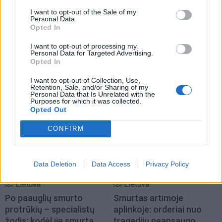
I want to opt-out of the Sale of my
Personal Data.
Opted In
I want to opt-out of processing my
Personal Data for Targeted Advertising.
Opted In
I want to opt-out of Collection, Use,
Retention, Sale, and/or Sharing of my
TAIP PAT SKAITYKITE
Personal Data that Is Unrelated with the
Purposes for which it was collected.
Opted Out
CONFIRM
Data Deletion
Data Access
Privacy Policy
Lietuva
Lietuva
Po paauglių smurto
Smurtas artimoje
protrūkių – specialistų
aplinkoje: orderiai nuo
žodis: kodėl jie smurtą
tragedijų neapsaugo,