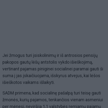
Jei žmogus turi įsiskolinimų ir iš antrosios pensijų
pakopos gautų lėšų antstolis vykdo išieškojimą,
vertinant pajamas piniginei socialinei paramai gauti ši
suma į jas įskaičiuojama, išskyrus atvejus, kai lėšos
išieškotos vaikams išlaikyti.
SADM primena, kad socialinę pašalpą turi teisę gauti
žmonės, kurių pajamos, tenkančios vienam asmeniui
per mėnesį, neviršija 1,1 valstybės remiamų pajamų