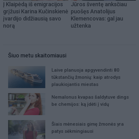
Į Klaipėdą iš emigracijos
Jūros šventę anksčiau
grįžusi Karina Kučinskienė
puošęs Anatolijus
įvardijo didžiausią savo
Klemencovas: gal jau
norą
užtenka
Šiuo metu skaitomiausi
Laive planuoja apgyvendinti 80
tūkstančių žmonių: kaip atrodys
plaukiojantis miestas
Nemalonus kvapas šaldytuve dings
be chemijos: ką įdėti į vidų
Šiais mėnesiais gimę žmonės yra
patys sėkmingiausi