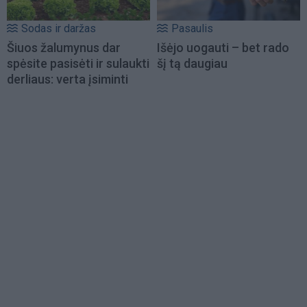
Sodas ir daržas
Pasaulis
Šiuos žalumynus dar
Išėjo uogauti – bet rado
spėsite pasisėti ir sulaukti
šį tą daugiau
derliaus: verta įsiminti
Load
More