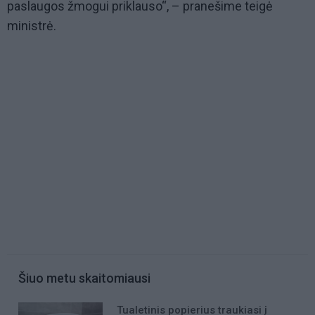
paslaugos žmogui priklauso“, – pranešime teigė
ministrė.
Šiuo metu skaitomiausi
Tualetinis popierius traukiasi į