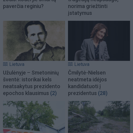
paverčia reginiu?
norima griežtinti
įstatymus
Lietuva
Lietuva
Užulėnyje – Smetoninių
Čmilytė-Nielsen
šventė: istorikai kels
neatmeta idėjos
neatsakytus prezidento
kandidatuoti į
epochos klausimus
(2)
prezidentus
(28)