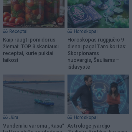
Receptai
Horoskopai
Kaip raugti pomidorus
Horoskopas rugpjūčio 9
žiemai: TOP 3 skaniausi
dienai pagal Taro kortas:
receptai, kurie puikiai
Skorpionams –
laikosi
nuovargis, Šauliams –
išdavystė
Jūra
Horoskopai
Vandeniliu varoma „Rasa“
Astrologė įvardijo