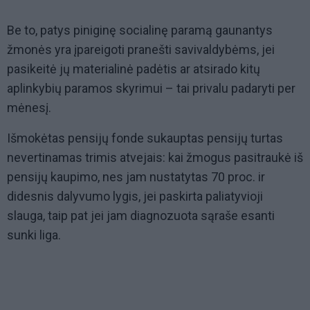
Be to, patys piniginę socialinę paramą gaunantys
žmonės yra įpareigoti pranešti savivaldybėms, jei
pasikeitė jų materialinė padėtis ar atsirado kitų
aplinkybių paramos skyrimui – tai privalu padaryti per
mėnesį.
Išmokėtas pensijų fonde sukauptas pensijų turtas
nevertinamas trimis atvejais: kai žmogus pasitraukė iš
pensijų kaupimo, nes jam nustatytas 70 proc. ir
didesnis dalyvumo lygis, jei paskirta paliatyvioji
slauga, taip pat jei jam diagnozuota sąraše esanti
sunki liga.