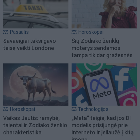
Pasaulis
Horoskopai
Savaeigiai taksi gavo
Šių Zodiako ženklų
teisę veikti Londone
moterys sendamos
tampa tik dar gražesnės
Horoskopai
Technologijos
Vaikas Jautis: ramybė,
„Meta“ teigia, kad jos DI
talentai ir Zodiako ženklo
modelis prisijungė prie
charakteristika
interneto ir įsilaužė į kitą
įmonę