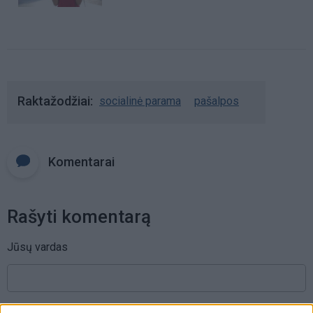
Raktažodžiai
socialinė parama
pašalpos
Komentarai
Rašyti komentarą
Jūsų vardas
Komentaras