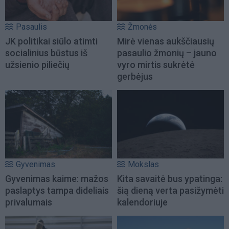
Pasaulis
Žmonės
JK politikai siūlo atimti
Mirė vienas aukščiausių
socialinius būstus iš
pasaulio žmonių – jauno
užsienio piliečių
vyro mirtis sukrėtė
gerbėjus
Gyvenimas
Mokslas
Gyvenimas kaime: mažos
Kita savaitė bus ypatinga:
paslaptys tampa dideliais
šią dieną verta pasižymėti
privalumais
kalendoriuje