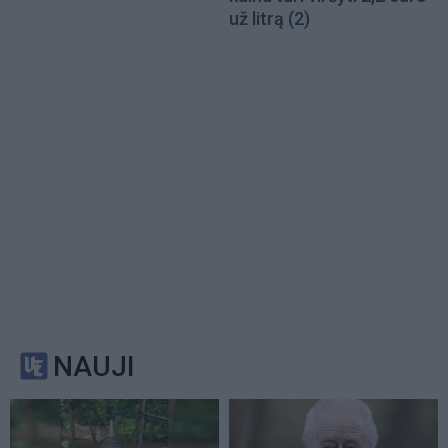
už litrą
(2)
NAUJI