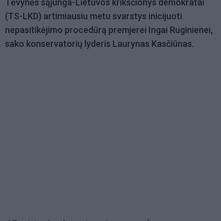
Tėvynės sąjunga-Lietuvos krikščionys demokratai
(TS-LKD) artimiausiu metu svarstys inicijuoti
nepasitikėjimo procedūrą premjerei Ingai Ruginienei,
sako konservatorių lyderis Laurynas Kasčiūnas.