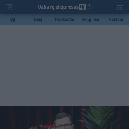
Pereiti
į
pagrindinį
Mobile
Nauji
Podkastai
Renginiai
Vaizdai
turinį
menu
bottom