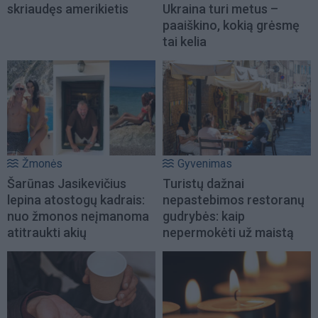
skriaudęs amerikietis
Ukraina turi metus –
paaiškino, kokią grėsmę
tai kelia
Žmonės
Gyvenimas
Šarūnas Jasikevičius
Turistų dažnai
lepina atostogų kadrais:
nepastebimos restoranų
nuo žmonos neįmanoma
gudrybės: kaip
atitraukti akių
nepermokėti už maistą