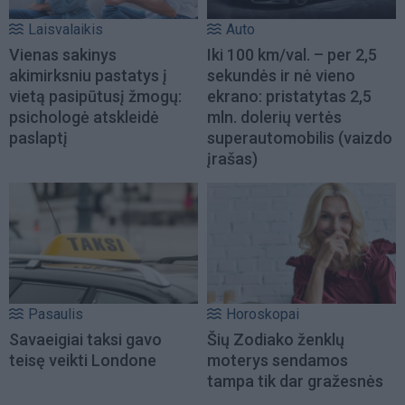
Laisvalaikis
Auto
Vienas sakinys
Iki 100 km/val. – per 2,5
akimirksniu pastatys į
sekundės ir nė vieno
vietą pasipūtusį žmogų:
ekrano: pristatytas 2,5
psichologė atskleidė
mln. dolerių vertės
paslaptį
superautomobilis (vaizdo
įrašas)
Pasaulis
Horoskopai
Savaeigiai taksi gavo
Šių Zodiako ženklų
teisę veikti Londone
moterys sendamos
tampa tik dar gražesnės