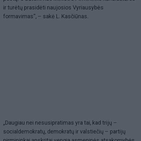
ir turėtų prasidėti naujosios Vyriausybės
formavimas“, – sakė L. Kasčiūnas.
„Daugiau nei nesusipratimas yra tai, kad trijų –
socialdemokratų, demokratų ir valstiečių – partijų
pirmininkai apskritai vengia asmeninės atsakomybės