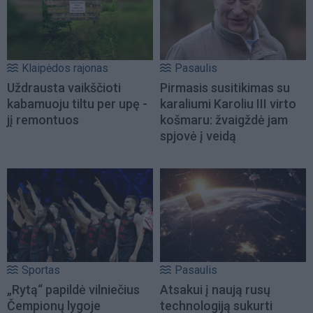
Klaipėdos rajonas
Pasaulis
Uždrausta vaikščioti
Pirmasis susitikimas su
kabamuoju tiltu per upę -
karaliumi Karoliu III virto
jį remontuos
košmaru: žvaigždė jam
spjovė į veidą
Sportas
Pasaulis
„Rytą“ papildė vilniečius
Atsakui į naują rusų
Čempionų lygoje
technologiją sukurti