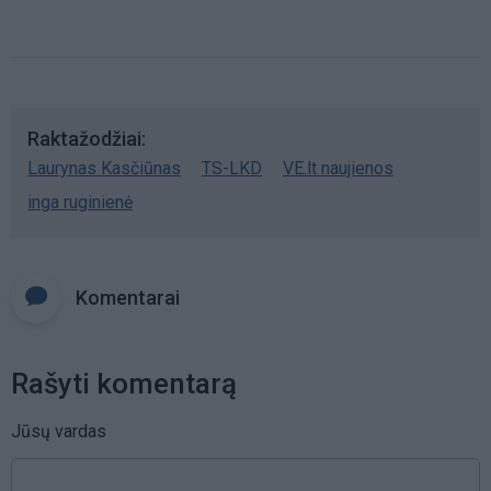
Raktažodžiai
Laurynas Kasčiūnas
TS-LKD
VE.lt naujienos
inga ruginienė
Komentarai
Rašyti komentarą
Jūsų vardas