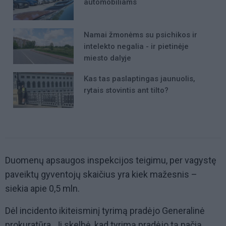
automobiliams
Namai žmonėms su psichikos ir
intelekto negalia - ir pietinėje
miesto dalyje
Kas tas paslaptingas jaunuolis,
rytais stovintis ant tilto?
Duomenų apsaugos inspekcijos teigimu, per vagystę
paveiktų gyventojų skaičius yra kiek mažesnis –
siekia apie 0,5 mln.
Dėl incidento ikiteisminį tyrimą pradėjo Generalinė
prokuratūra. Ji skelbė, kad tyrimą pradėjo tą pačią