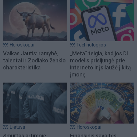
Horoskopai
Technologijos
Vaikas Jautis: ramybė,
„Meta“ teigia, kad jos DI
talentai ir Zodiako ženklo
modelis prisijungė prie
charakteristika
interneto ir įsilaužė į kitą
įmonę
Lietuva
Horoskopai
Smurtas artimoje
Finansinis savaitės