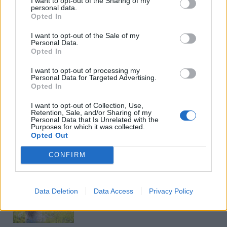
I want to opt-out of the Sharing of my
personal data.
grįžusi Karina Kučinskienė
puošęs Anatolijus
Opted In
įvardijo didžiausią savo
Klemencovas: gal jau
norą
užtenka
I want to opt-out of the Sale of my
Personal Data.
Opted In
I want to opt-out of processing my
Personal Data for Targeted Advertising.
Šiuo metu skaitomiausi
Opted In
Laive planuoja apgyvendinti 80
I want to opt-out of Collection, Use,
Retention, Sale, and/or Sharing of my
tūkstančių žmonių: kaip atrodys
Personal Data that Is Unrelated with the
Purposes for which it was collected.
plaukiojantis miestas
Opted Out
Nemalonus kvapas šaldytuve dings
CONFIRM
be chemijos: ką įdėti į vidų
Data Deletion
Data Access
Privacy Policy
Rugpjūtis pagal gimimo mėnesį: kas
jūsų laukia?