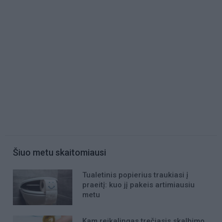
Šiuo metu skaitomiausi
Tualetinis popierius traukiasi į
praeitį: kuo jį pakeis artimiausiu
metu
Kam reikalingas trečiasis skalbimo