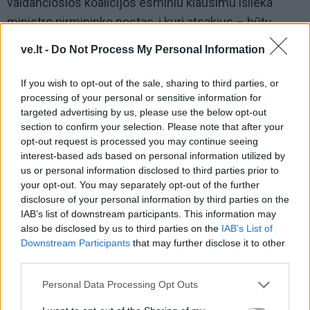
valdančiosios koalicijos esminiu klausimu išlieka
ministro pirmininko postas, į kurį atsakius – būtų
galima aiškiai išsidalinti ministerijas.
ve.lt -
Do Not Process My Personal Information
Šiuo metu dabartinė valdančioji dauguma Seime turi
If you wish to opt-out of the sale, sharing to third parties, or
80 atstovų. Jei būtų sudaryta nauja koalicija, ji turėtų
processing of your personal or sensitive information for
šiek tiek mažiau – 75 balsus.
targeted advertising by us, please use the below opt-out
section to confirm your selection. Please note that after your
opt-out request is processed you may continue seeing
interest-based ads based on personal information utilized by
us or personal information disclosed to third parties prior to
your opt-out. You may separately opt-out of the further
disclosure of your personal information by third parties on the
IAB’s list of downstream participants. This information may
also be disclosed by us to third parties on the
IAB’s List of
Downstream Participants
that may further disclose it to other
third parties.
Personal Data Processing Opt Outs
Į Klaipėdą iš emigracijos
Jūros šventę anksčiau