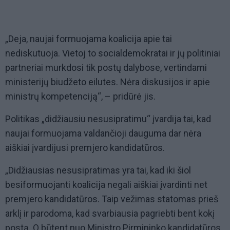
„Deja, naujai formuojama koalicija apie tai
nediskutuoja. Vietoj to socialdemokratai ir jų politiniai
partneriai murkdosi tik postų dalybose, vertindami
ministerijų biudžeto eilutes. Nėra diskusijos ir apie
ministrų kompetenciją“, – pridūrė jis.
Politikas „didžiausiu nesusipratimu“ įvardija tai, kad
naujai formuojama valdančioji dauguma dar nėra
aiškiai įvardijusi premjero kandidatūros.
„Didžiausias nesusipratimas yra tai, kad iki šiol
besiformuojanti koalicija negali aiškiai įvardinti net
premjero kandidatūros. Taip vežimas statomas prieš
arklį ir parodoma, kad svarbiausia pagriebti bent kokį
postą. O būtent nuo Ministro Pirmininko kandidatūros