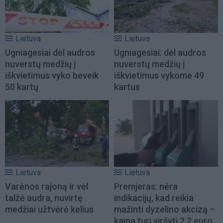
Lietuva
Lietuva
Ugniagesiai dėl audros
Ugniagesiai: dėl audros
nuverstų medžių į
nuverstų medžių į
iškvietimus vyko beveik
iškvietimus vykome 49
50 kartų
kartus
Lietuva
Lietuva
Varėnos rajoną ir vėl
Premjeras: nėra
talžė audra, nuvirtę
indikacijų, kad reikia
medžiai užtvėrė kelius
mažinti dyzelino akcizą –
kaina turi viršyti 2,2 euro