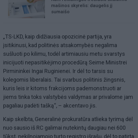
mašinos skyrelis: daugelis jį
sumaišo
„TS-LKD, kaip didžiausia opozicinė partija, yra
įsitikinusi, kad politinės atsakomybės negalima
sušluoti po kilimu, todėl artimiausiu metu svarstys
inicijuoti nepasitikėjimo procedūrą Seime Ministrei
Pirmininkei Ingai Ruginienei. Ir dėl to tarsis su
kolegomis liberalais. Tai svarbus politinis žingsnis,
kuris leis ir kitoms frakcijoms pademonstruoti ar
jiems tinka toks valstybės valdymas ar privalome jam
pagaliau padėti tašką“, – akcentavo jis.
Kaip skelbta, Generalinė prokuratūra atlieka tyrimą dėl
nuo sausio iš RC galimai nutekintų daugiau nei 600
tūkst. nekilnojamojo turto registro išrašų, dėl to patirta