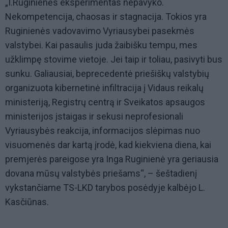
„I.Ruginienės eksperimentas nepavyko.
Nekompetencija, chaosas ir stagnacija. Tokios yra
Ruginienės vadovavimo Vyriausybei pasekmės
valstybei. Kai pasaulis juda žaibišku tempu, mes
užklimpę stovime vietoje. Jei taip ir toliau, pasivyti bus
sunku. Galiausiai, beprecedentė priešiškų valstybių
organizuota kibernetinė infiltracija į Vidaus reikalų
ministeriją, Registrų centrą ir Sveikatos apsaugos
ministerijos įstaigas ir sekusi neprofesionali
Vyriausybės reakcija, informacijos slėpimas nuo
visuomenės dar kartą įrodė, kad kiekviena diena, kai
premjerės pareigose yra Inga Ruginienė yra geriausia
dovana mūsų valstybės priešams“, – šeštadienį
vykstančiame TS-LKD tarybos posėdyje kalbėjo L.
Kasčiūnas.