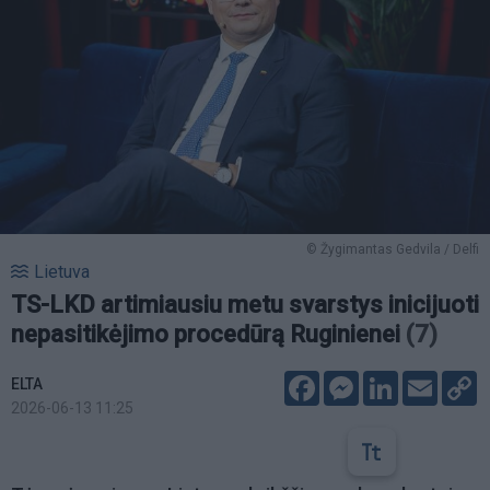
© Žygimantas Gedvila / Delfi
Lietuva
TS-LKD artimiausiu metu svarstys inicijuoti
nepasitikėjimo procedūrą Ruginienei
(7)
Facebook
Messenger
LinkedIn
Email
C
ELTA
L
2026-06-13 11:25