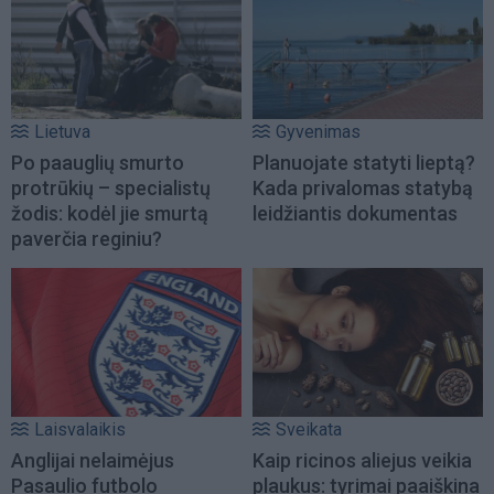
Lietuva
Gyvenimas
Po paauglių smurto
Planuojate statyti lieptą?
protrūkių – specialistų
Kada privalomas statybą
žodis: kodėl jie smurtą
leidžiantis dokumentas
paverčia reginiu?
Laisvalaikis
Sveikata
Anglijai nelaimėjus
Kaip ricinos aliejus veikia
Pasaulio futbolo
plaukus: tyrimai paaiškina