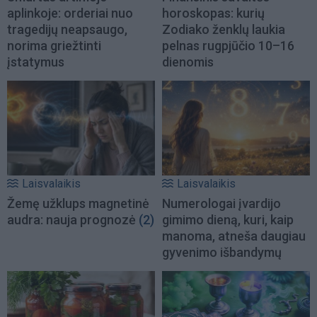
aplinkoje: orderiai nuo
horoskopas: kurių
tragedijų neapsaugo,
Zodiako ženklų laukia
norima griežtinti
pelnas rugpjūčio 10–16
įstatymus
dienomis
Laisvalaikis
Laisvalaikis
Žemę užklups magnetinė
Numerologai įvardijo
audra: nauja prognozė
(2)
gimimo dieną, kuri, kaip
manoma, atneša daugiau
gyvenimo išbandymų