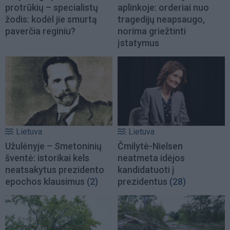
protrūkių – specialistų
aplinkoje: orderiai nuo
žodis: kodėl jie smurtą
tragedijų neapsaugo,
paverčia reginiu?
norima griežtinti
įstatymus
Lietuva
Lietuva
Užulėnyje – Smetoninių
Čmilytė-Nielsen
šventė: istorikai kels
neatmeta idėjos
neatsakytus prezidento
kandidatuoti į
epochos klausimus
(2)
prezidentus
(28)