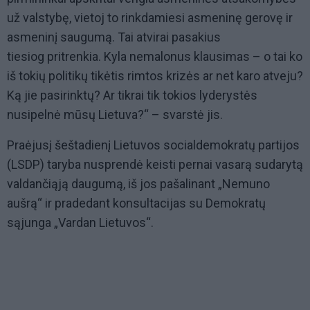
už valstybę, vietoj to rinkdamiesi asmeninę gerovę ir
asmeninį saugumą. Tai atvirai pasakius
tiesiog pritrenkia. Kyla nemalonus klausimas – o tai ko
iš tokių politikų tikėtis rimtos krizės ar net karo atveju?
Ką jie pasirinktų? Ar tikrai tik tokios lyderystės
nusipelnė mūsų Lietuva?“ – svarstė jis.
Praėjusį šeštadienį Lietuvos socialdemokratų partijos
(LSDP) taryba nusprendė keisti pernai vasarą sudarytą
valdančiąją daugumą, iš jos pašalinant „Nemuno
aušrą“ ir pradedant konsultacijas su Demokratų
sąjunga „Vardan Lietuvos“.