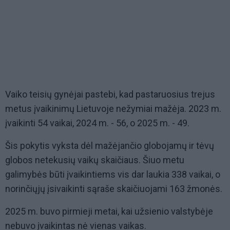
Vaiko teisių gynėjai pastebi, kad pastaruosius trejus
metus įvaikinimų Lietuvoje nežymiai mažėja. 2023 m.
įvaikinti 54 vaikai, 2024 m. - 56, o 2025 m. - 49.
Šis pokytis vyksta dėl mažėjančio globojamų ir tėvų
globos netekusių vaikų skaičiaus. Šiuo metu
galimybės būti įvaikintiems vis dar laukia 338 vaikai, o
norinčiųjų įsivaikinti sąraše skaičiuojami 163 žmonės.
2025 m. buvo pirmieji metai, kai užsienio valstybėje
nebuvo įvaikintas nė vienas vaikas.