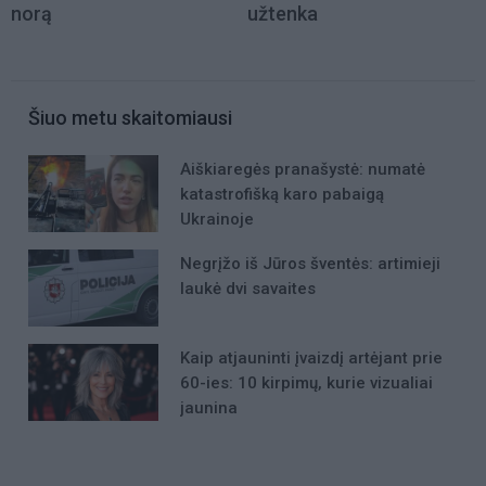
norą
užtenka
Šiuo metu skaitomiausi
Aiškiaregės pranašystė: numatė
katastrofišką karo pabaigą
Ukrainoje
Negrįžo iš Jūros šventės: artimieji
laukė dvi savaites
Kaip atjauninti įvaizdį artėjant prie
60-ies: 10 kirpimų, kurie vizualiai
jaunina