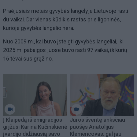
Praėjusiais metais gyvybės langelyje Lietuvoje rasti
du vaikai. Dar vienas kūdikis rastas prie ligoninės,
kurioje gyvybės langelio nėra.
Nuo 2009 m., kai buvo įsteigti gyvybės langeliai, iki
2025 m. pabaigos juose buvo rasti 97 vaikai, iš kurių
16 tėvai susigrąžino.
Į Klaipėdą iš emigracijos
Jūros šventę anksčiau
grįžusi Karina Kučinskienė
puošęs Anatolijus
įvardijo didžiausią savo
Klemencovas: gal jau