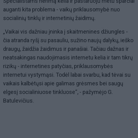
Specialistams nerimą kelia ir pastaruoju metu sparčiai
auganti kita problema - vaikų priklausomybė nuo
socialinių tinklų ir internetinių žaidimų.
„Vaikai vis dažniau įninka į skaitmenines džiungles -
čia atranda ryšį su pasauliu, sužino naujų dalykų, ieško
draugų, žaidžia žaidimus ir panašiai. Tačiau dažnas ir
neatsakingas naudojimasis internetu kelia ir tam tikrų
rizikų - internetines patyčias, priklausomybės
internetui vystymąsi. Todėl labai svarbu, kad tėvai su
vaikais kalbėtųsi apie galimas grėsmes bei saugų
elgesį socialiniuose tinkluose“, - pažymėjo G.
Batulevičius.