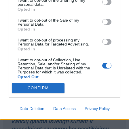
I want to opt-out of the Sharing of my
personal data.
Opted In
Skyriumi gyvenančių tėvų nesutarimai tampa vis
I want to opt-out of the Sale of my
sudėtingesni. Kartais iš vienos šeimos gaunama net
Personal Data.
Opted In
kelias dešimtis pranešimų.
I want to opt-out of processing my
Išsiskyrusių porų skundų turinys pats įvairiausias -
Personal Data for Targeted Advertising.
Opted In
vaikas atvežtas be šaliko, vaikas savaitgalį nevalgė
sriubos, vaikas apkirptas ne taip, kaip norėjo kitas iš
I want to opt-out of Collection, Use,
Retention, Sale, and/or Sharing of my
tėvų ir panašiai. Ir į visus šiuos atvejus vaiko teisių
Personal Data that Is Unrelated with the
Purposes for which it was collected.
gynėjai privalo reaguoti, vykti į šeimą, kalbėtis su vaiku,
Opted Out
tėvais ir vertinti vaiko situaciją.
CONFIRM
Data Deletion
Data Access
Privacy Policy
Vaiko teisių gynėjai neabejoja, jog vaikų
kančių galima išvengti kuriant ir
puoselėjant saugumu bei pasitikėjimu