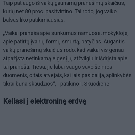
Taip pat augo iš vaikų gaunamų pranešimų skaičius,
kurių net 80 proc. pasitvirtino. Tai rodo, jog vaiko
balsas liko patikimiausias.
„Vaikai praneša apie sunkumus namuose, mokykloje,
apie patirtą įvairių formų smurtą, patyčias. Augantis
vaikų pranešimų skaičius rodo, kad vaikai vis geriau
atpažįsta netinkamą elgesį jų atžvilgiu ir išdrįsta apie
tai pranešti. Tiesa, jie labai saugo savo šeimos
duomenis, o tais atvejais, kai jais pasidalija, aplinkybės
tikrai būna skaudžios“, - patikino I. Skuodienė.
Keliasi į elektroninę erdvę