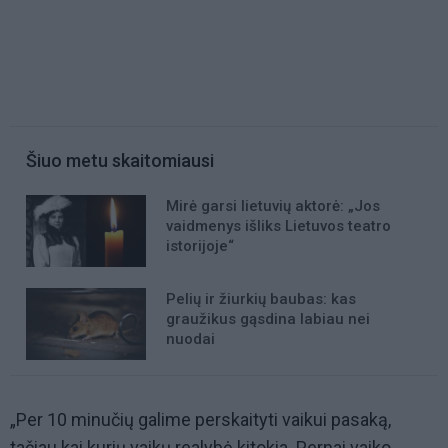
Šiuo metu skaitomiausi
Mirė garsi lietuvių aktorė: „Jos
vaidmenys išliks Lietuvos teatro
istorijoje“
Pelių ir žiurkių baubas: kas
graužikus gąsdina labiau nei
nuodai
„Per 10 minučių galime perskaityti vaikui pasaką,
tačiau kai kurių vaikų realybė kitokia. Pernai vaiko