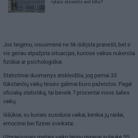
rytais stovintis ant tilto?
Jos teigimu, visuomenė ne tik išdrįsta pranešti, bet ir
vis geriau atpažįsta situacijas, kuriose vaikas nukenčia
fiziškai ar psichologiškai.
Statistiniai duomenys atskleidžia, jog pernai 33
tūkstančių vaikų teisės galimai buvo pažeistos. Pagal
oficialią statistiką, tai beveik 7 procentai visos šalies
vaikų.
Iššūkiai, su kuriais susiduria vaikai, kenkia jų raidai,
emocinei bei fizinei sveikatai.
Užpraėjusiais metais vaiko teisių gynėjai sulaukė 55