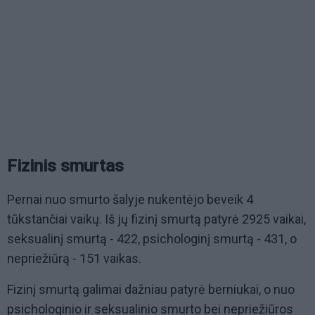
Fizinis smurtas
Pernai nuo smurto šalyje nukentėjo beveik 4
tūkstančiai vaikų. Iš jų fizinį smurtą patyrė 2925 vaikai,
seksualinį smurtą - 422, psichologinį smurtą - 431, o
nepriežiūrą - 151 vaikas.
Fizinį smurtą galimai dažniau patyrė berniukai, o nuo
psichologinio ir seksualinio smurto bei nepriežiūros