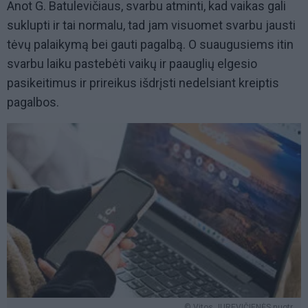
Anot G. Batulevičiaus, svarbu atminti, kad vaikas gali
suklupti ir tai normalu, tad jam visuomet svarbu jausti
tėvų palaikymą bei gauti pagalbą. O suaugusiems itin
svarbu laiku pastebėti vaikų ir paauglių elgesio
pasikeitimus ir prireikus išdrįsti nedelsiant kreiptis
pagalbos.
© Vitos JUREVIČIENĖS nuotr.