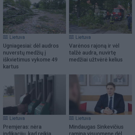
Lietuva
Lietuva
Ugniagesiai: dėl audros
Varėnos rajoną ir vėl
nuverstų medžių į
talžė audra, nuvirtę
iškvietimus vykome 49
medžiai užtvėrė kelius
kartus
Lietuva
Lietuva
Premjeras: nėra
Mindaugas Sinkevičius
indikacijų, kad reikia
ramina visuomenę dėl