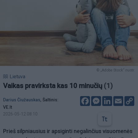
© „Adobe Stock“ nuotr.
Lietuva
Vaikas pravirksta kas 10 minučių
(1)
Facebook
Messenger
LinkedIn
Email
C
,
Darius Čiužauskas
Šaltinis:
L
VE.lt
2026-05-12 08:10
Prieš silpniausius ir apsiginti negalinčius visuomenės