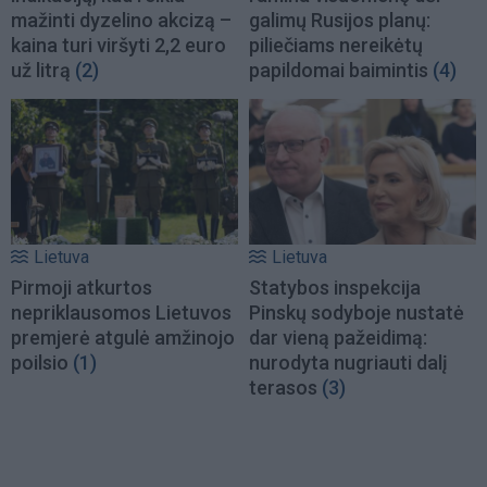
mažinti dyzelino akcizą –
galimų Rusijos planų:
kaina turi viršyti 2,2 euro
piliečiams nereikėtų
už litrą
(2)
papildomai baimintis
(4)
Lietuva
Lietuva
Pirmoji atkurtos
Statybos inspekcija
nepriklausomos Lietuvos
Pinskų sodyboje nustatė
premjerė atgulė amžinojo
dar vieną pažeidimą:
poilsio
(1)
nurodyta nugriauti dalį
terasos
(3)