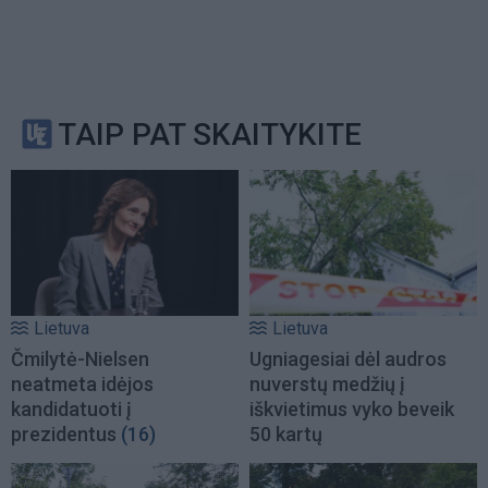
TAIP PAT SKAITYKITE
Lietuva
Lietuva
Čmilytė-Nielsen
Ugniagesiai dėl audros
neatmeta idėjos
nuverstų medžių į
kandidatuoti į
iškvietimus vyko beveik
prezidentus
(16)
50 kartų