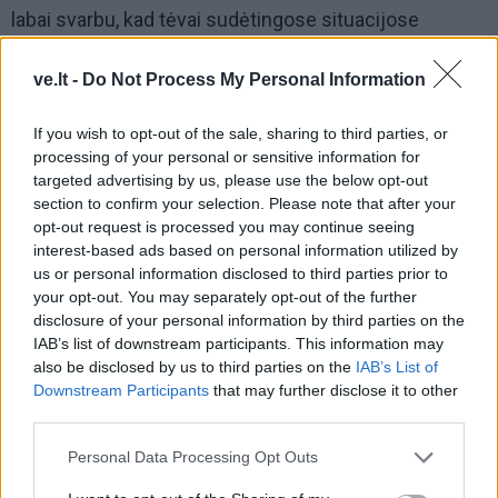
labai svarbu, kad tėvai sudėtingose situacijose
visuomet pirmiausia pagalvotų apie vaiko savijautą,
ve.lt -
Do Not Process My Personal Information
siektų atliepti jo poreikius, o nežinodami, kaip tinkamai
pasielgti - nebijotų pasitarti, ieškotų specialistų
If you wish to opt-out of the sale, sharing to third parties, or
pagalbos“, - teigia vaiko teisių apsaugos specialistas
processing of your personal or sensitive information for
Gedas Batulevičius.
targeted advertising by us, please use the below opt-out
section to confirm your selection. Please note that after your
opt-out request is processed you may continue seeing
interest-based ads based on personal information utilized by
us or personal information disclosed to third parties prior to
your opt-out. You may separately opt-out of the further
disclosure of your personal information by third parties on the
IAB’s list of downstream participants. This information may
also be disclosed by us to third parties on the
IAB’s List of
Downstream Participants
that may further disclose it to other
third parties.
Personal Data Processing Opt Outs