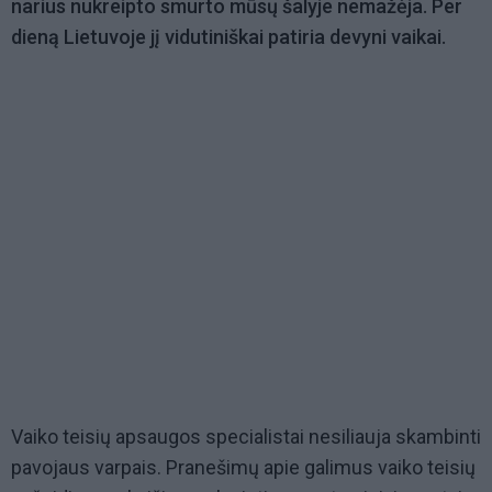
narius nukreipto smurto mūsų šalyje nemažėja. Per
dieną Lietuvoje jį vidutiniškai patiria devyni vaikai.
Vaiko teisių apsaugos specialistai nesiliauja skambinti
pavojaus varpais. Pranešimų apie galimus vaiko teisių