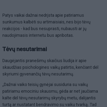
Patys vaikai dažnai nedrįsta apie patiriamus
sunkumus kalbėti su artimaisiais, nes bijo tėvų
reakcijos - kad bus nesuprasti, nubausti ar jų
naudojimasis internetu bus apribotas.
Tėvų nesutarimai
Daugėjantis pranešimų skaičius liudija ir apie
skaudžias psichologines vaikų patirtis, kenčiant dėl
skyriumi gyvenančių tėvų nesutarimų.
„Dažnai vaiko teisių gynėjai susiduria su vaikų
patiriamu emociniu skausmu, gėda ar net jaučiama
kalte dėl tėvų nesutarimų skyrybų metu, dalijantis
turtą ar nustatant bendravimo su vaiku tvarką. Tad