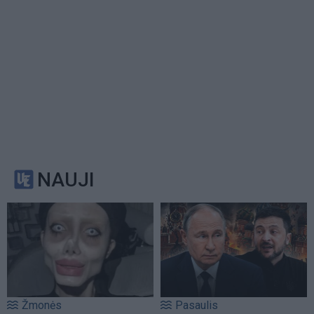
NAUJI
Žmonės
Pasaulis