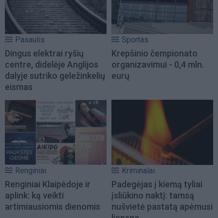
Pasaulis
Sportas
Dingus elektrai ryšių
Krepšinio čempionato
centre, didelėje Anglijos
organizavimui - 0,4 mln.
dalyje sutriko geležinkelių
eurų
eismas
Renginiai
Kriminalai
Renginiai Klaipėdoje ir
Padegėjas į kiemą tyliai
aplink: ką veikti
įsliūkino naktį: tamsą
artimiausiomis dienomis
nušvietė pastatą apėmusi
liepsna