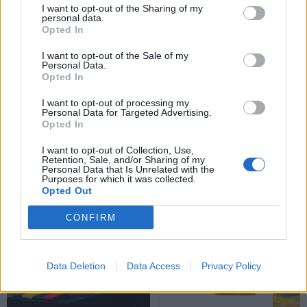
I want to opt-out of the Sharing of my
personal data.
Opted In
I want to opt-out of the Sale of my
Personal Data.
Opted In
I want to opt-out of processing my
Personal Data for Targeted Advertising.
Lietuva
Lietuva
Opted In
Pirmoji atkurtos
Statybos inspekcija
nepriklausomos Lietuvos
Pinskų sodyboje nustatė
I want to opt-out of Collection, Use,
Retention, Sale, and/or Sharing of my
premjerė atgulė amžinojo
dar vieną pažeidimą:
Personal Data that Is Unrelated with the
Purposes for which it was collected.
poilsio
(1)
nurodyta nugriauti dalį
Opted Out
terasos
(2)
CONFIRM
Data Deletion
Data Access
Privacy Policy