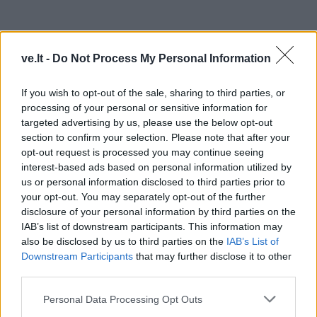
ve.lt -
Do Not Process My Personal Information
If you wish to opt-out of the sale, sharing to third parties, or
TAIP PAT SKAITYKITE
processing of your personal or sensitive information for
targeted advertising by us, please use the below opt-out
section to confirm your selection. Please note that after your
opt-out request is processed you may continue seeing
interest-based ads based on personal information utilized by
us or personal information disclosed to third parties prior to
your opt-out. You may separately opt-out of the further
disclosure of your personal information by third parties on the
IAB’s list of downstream participants. This information may
Lietuva
Lietuva
also be disclosed by us to third parties on the
IAB’s List of
Premjeras: nėra
Mindaugas Sinkevičius
Downstream Participants
that may further disclose it to other
indikacijų, kad reikia
ramina visuomenę dėl
third parties.
mažinti dyzelino akcizą –
galimų Rusijos planų:
kaina turi viršyti 2,2 euro
piliečiams nereikėtų
Personal Data Processing Opt Outs
už litrą
papildomai baimintis