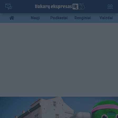
Pereiti
į
pagrindinį
Mobile
Nauji
Podkastai
Renginiai
Vaizdai
turinį
menu
bottom