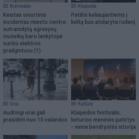
Kriminalai
Klaipėda
Keistas smurtinis
Patiltė keliaujantiems į
incidentas miesto centre:
keltą bus atidaryta rudenį
sutramdytą agresyvų
mušeiką baro lankytojai
surišo elektros
prailgintuvu
(1)
Orai
Kultūra
Audringi orai gali
Klaipėdos festivalis:
prasidėti nuo 15 valandos
keturios meninės patirtys
- viena bendrystės istorija