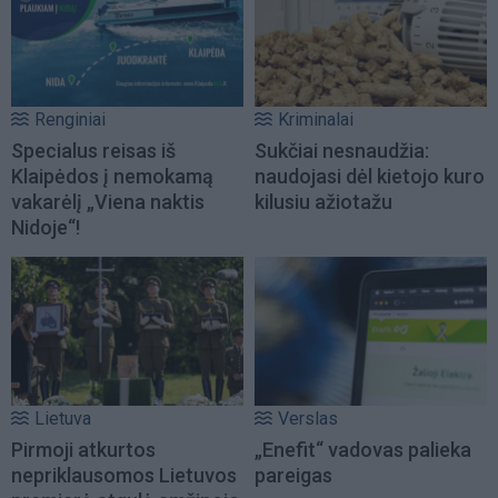
Renginiai
Kriminalai
Specialus reisas iš
Sukčiai nesnaudžia:
Klaipėdos į nemokamą
naudojasi dėl kietojo kuro
vakarėlį „Viena naktis
kilusiu ažiotažu
Nidoje“!
Lietuva
Verslas
Pirmoji atkurtos
„Enefit“ vadovas palieka
nepriklausomos Lietuvos
pareigas