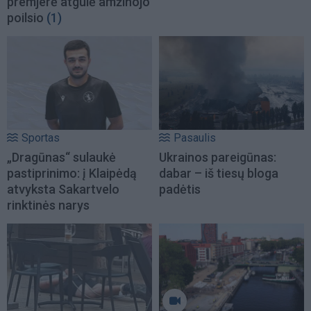
premjerė atgulė amžinojo
poilsio
(1)
Sportas
Pasaulis
„Dragūnas“ sulaukė
Ukrainos pareigūnas:
pastiprinimo: į Klaipėdą
dabar – iš tiesų bloga
atvyksta Sakartvelo
padėtis
rinktinės narys