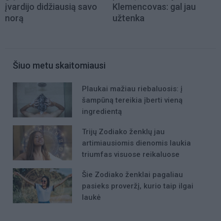
įvardijo didžiausią savo
Klemencovas: gal jau
norą
užtenka
Šiuo metu skaitomiausi
Plaukai mažiau riebaluosis: į
šampūną tereikia įberti vieną
ingredientą
Trijų Zodiako ženklų jau
artimiausiomis dienomis laukia
triumfas visuose reikaluose
Šie Zodiako ženklai pagaliau
pasieks proveržį, kurio taip ilgai
laukė