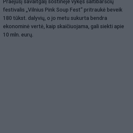
Praėjusį savaitgalį sostinėje vykęs šaltibarščių
festivalis „Vilnius Pink Soup Fest“ pritraukė beveik
180 tūkst. dalyvių, o jo metu sukurta bendra
ekonominė vertė, kaip skaičiuojama, gali siekti apie
10 mln. eurų.