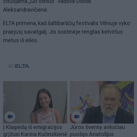
cituojama „Go Vilnius“ vadovė Dovilė
Aleksandravičienė.
ELTA primena, kad šaltibarščių festivalis Vilniuje vyko
praėjusį savaitgalį. Jis sostinėje rengtas ketvirtus
metus iš eilės.
Į Klaipėdą iš emigracijos
Jūros šventę anksčiau
grįžusi Karina Kučinskienė
puošęs Anatolijus