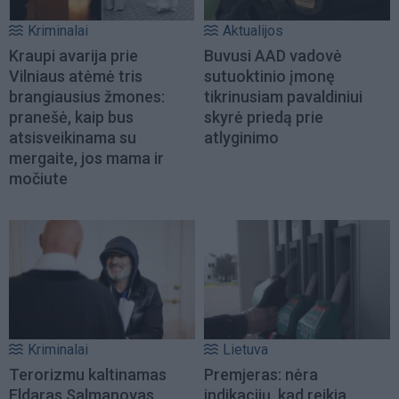
Kriminalai
Aktualijos
Kraupi avarija prie
Buvusi AAD vadovė
Vilniaus atėmė tris
sutuoktinio įmonę
brangiausius žmones:
tikrinusiam pavaldiniui
pranešė, kaip bus
skyrė priedą prie
atsisveikinama su
atlyginimo
mergaite, jos mama ir
močiute
Kriminalai
Lietuva
Terorizmu kaltinamas
Premjeras: nėra
Eldaras Salmanovas
indikacijų, kad reikia