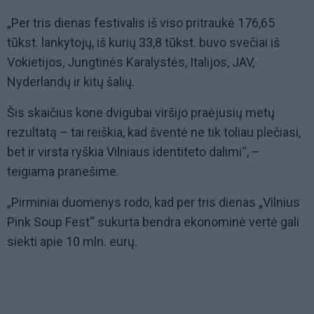
„Per tris dienas festivalis iš viso pritraukė 176,65
tūkst. lankytojų, iš kurių 33,8 tūkst. buvo svečiai iš
Vokietijos, Jungtinės Karalystės, Italijos, JAV,
Nyderlandų ir kitų šalių.
Šis skaičius kone dvigubai viršijo praėjusių metų
rezultatą – tai reiškia, kad šventė ne tik toliau plečiasi,
bet ir virsta ryškia Vilniaus identiteto dalimi“, –
teigiama pranešime.
„Pirminiai duomenys rodo, kad per tris dienas „Vilnius
Pink Soup Fest“ sukurta bendra ekonominė vertė gali
siekti apie 10 mln. eurų.