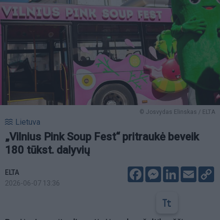
© Josvydas Elinskas / ELTA
Lietuva
„Vilnius Pink Soup Fest“ pritraukė beveik
180 tūkst. dalyvių
Facebook
Messenger
LinkedIn
Email
C
ELTA
L
2026-06-07 13:36