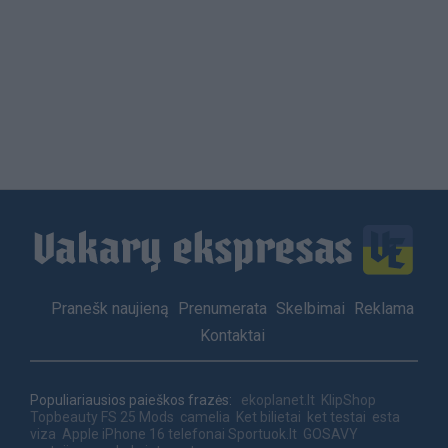
Load
More
Footer
Pranešk naujieną
Prenumerata
Skelbimai
Reklama
menu
Kontaktai
Populiariausios paieškos frazės:
ekoplanet.lt
KlipShop
Topbeauty
FS 25 Mods
camelia
Ket bilietai
ket testai
esta
viza
Apple iPhone 16 telefonai
Sportuok.lt
GOSAVY