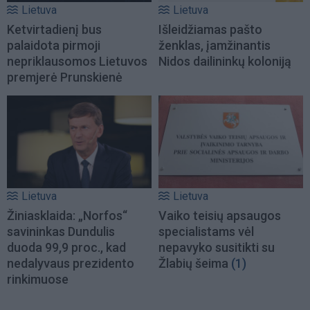
Lietuva
Lietuva
Ketvirtadienį bus
Išleidžiamas pašto
palaidota pirmoji
ženklas, įamžinantis
nepriklausomos Lietuvos
Nidos dailininkų koloniją
premjerė Prunskienė
Lietuva
Lietuva
Žiniasklaida: „Norfos“
Vaiko teisių apsaugos
savininkas Dundulis
specialistams vėl
duoda 99,9 proc., kad
nepavyko susitikti su
nedalyvaus prezidento
Žlabių šeima
(1)
rinkimuose