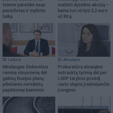
teisme pareiškė esąs
mažinti dyzelino akcizą –
pacisfistas ir mylintis
kaina turi viršyti 2,2 euro
taiką
už litrą
Lietuva
Aktualijos
Mindaugas Sinkevičius
Prokuratūra atnaujino
ramina visuomenę dėl
nutrauktą tyrimą dėl per
galimų Rusijos planų:
LSDP tarybos posėdį
piliečiams nereikėtų
rasto slapta įrašinėjančio
papildomai baimintis
įrenginio