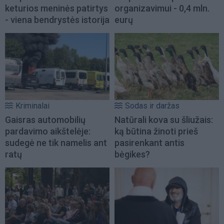
keturios meninės patirtys
organizavimui - 0,4 mln.
- viena bendrystės istorija
eurų
Kriminalai
Sodas ir daržas
Gaisras automobilių
Natūrali kova su šliužais:
pardavimo aikštelėje:
ką būtina žinoti prieš
sudegė ne tik namelis ant
pasirenkant antis
ratų
bėgikes?