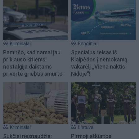
Kriminalai
Renginiai
Pamiršo, kad namai jau
Specialus reisas iš
priklauso kitiems:
Klaipėdos į nemokamą
nostalgija daiktams
vakarėlį „Viena naktis
privertė griebtis smurto
Nidoje“!
Kriminalai
Lietuva
Sukčiai nesnaudžia:
Pirmoji atkurtos