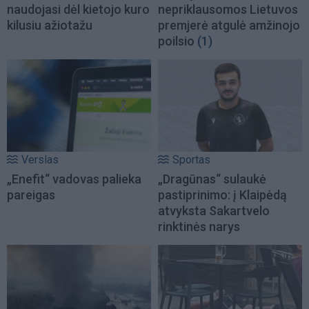
naudojasi dėl kietojo kuro
nepriklausomos Lietuvos
kilusiu ažiotažu
premjerė atgulė amžinojo
poilsio
(1)
Verslas
Sportas
„Enefit“ vadovas palieka
„Dragūnas“ sulaukė
pareigas
pastiprinimo: į Klaipėdą
atvyksta Sakartvelo
rinktinės narys