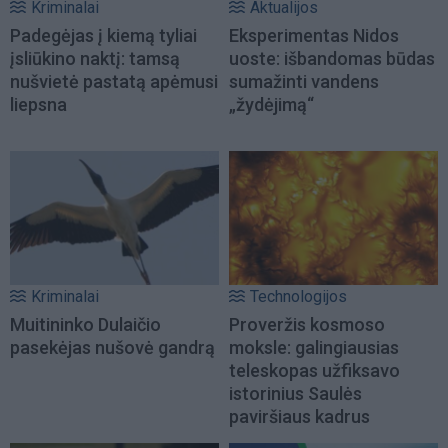
Kriminalai
Aktualijos
Padegėjas į kiemą tyliai
Eksperimentas Nidos
įsliūkino naktį: tamsą
uoste: išbandomas būdas
nušvietė pastatą apėmusi
sumažinti vandens
liepsna
„žydėjimą“
Kriminalai
Technologijos
Muitininko Dulaičio
Proveržis kosmoso
pasekėjas nušovė gandrą
moksle: galingiausias
teleskopas užfiksavo
istorinius Saulės
paviršiaus kadrus