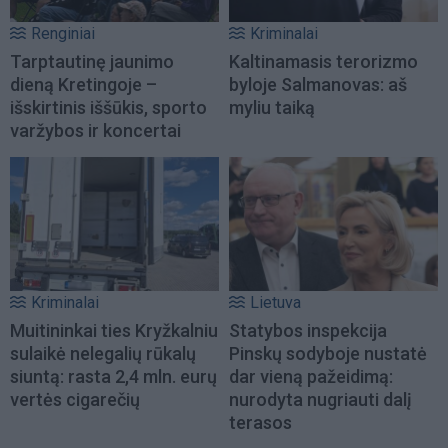
Renginiai
Kriminalai
Tarptautinę jaunimo
Kaltinamasis terorizmo
dieną Kretingoje –
byloje Salmanovas: aš
išskirtinis iššūkis, sporto
myliu taiką
varžybos ir koncertai
Kriminalai
Lietuva
Muitininkai ties Kryžkalniu
Statybos inspekcija
sulaikė nelegalių rūkalų
Pinskų sodyboje nustatė
siuntą: rasta 2,4 mln. eurų
dar vieną pažeidimą:
vertės cigarečių
nurodyta nugriauti dalį
terasos