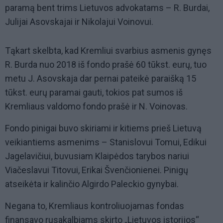
paramą bent trims Lietuvos advokatams – R. Burdai,
Julijai Asovskajai ir Nikolajui Voinovui.
Tąkart skelbta, kad Kremliui svarbius asmenis gynęs
R. Burda nuo 2018 iš fondo prašė 60 tūkst. eurų, tuo
metu J. Asovskaja dar pernai pateikė paraišką 15
tūkst. eurų paramai gauti, tokios pat sumos iš
Kremliaus valdomo fondo prašė ir N. Voinovas.
Fondo pinigai buvo skiriami ir kitiems prieš Lietuvą
veikiantiems asmenims – Stanislovui Tomui, Edikui
Jagelavičiui, buvusiam Klaipėdos tarybos nariui
Viačeslavui Titovui, Erikai Švenčionienei. Pinigų
atseikėta ir kalinčio Algirdo Paleckio gynybai.
Negana to, Kremliaus kontroliuojamas fondas
finansavo rusakalbiams skirto „Lietuvos istorijos“