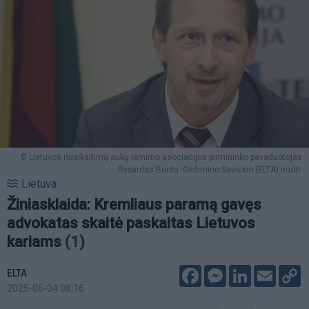
© Lietuvos nusikaltimų aukų rėmimo asociacijos pirmininko pavaduotojas
Ryšardas Burda. Gedimino Savickio (ELTA) nuotr.
Lietuva
Žiniasklaida: Kremliaus paramą gavęs
advokatas skaitė paskaitas Lietuvos
kariams
(1)
Facebook
Messenger
LinkedIn
Email
C
ELTA
L
2025-06-04 08:16