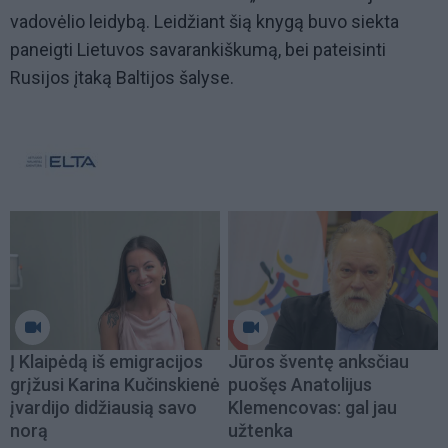
vadovėlio leidybą. Leidžiant šią knygą buvo siekta
paneigti Lietuvos savarankiškumą, bei pateisinti
Rusijos įtaką Baltijos šalyse.
Į Klaipėdą iš emigracijos
Jūros šventę anksčiau
grįžusi Karina Kučinskienė
puošęs Anatolijus
įvardijo didžiausią savo
Klemencovas: gal jau
norą
užtenka