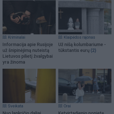
Kriminalai
Klaipėdos rajonas
Informacija apie Rusijoje
Už nišą kolumbariume -
už šnipinėjimą nuteistą
tūkstantis eurų
(2)
Lietuvos pilietį žvalgybai
yra žinoma
Sveikata
Orai
Nuo lapkričio daliai
Ketvirtadienio popietę