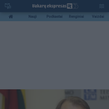
Pereiti
į
pagrindinį
Mobile
Nauji
Podkastai
Renginiai
Vaizdai
turinį
menu
bottom