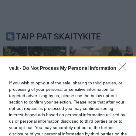
TAIP PAT SKAITYKITE
ve.lt -
Do Not Process My Personal Information
If you wish to opt-out of the sale, sharing to third parties, or
processing of your personal or sensitive information for
Lietuva
Lietuva
targeted advertising by us, please use the below opt-out
Pirmoji atkurtos
Statybos inspekcija
section to confirm your selection. Please note that after your
nepriklausomos Lietuvos
Pinskų sodyboje nustatė
opt-out request is processed you may continue seeing
premjerė atgulė amžinojo
dar vieną pažeidimą:
interest-based ads based on personal information utilized by
poilsio
(1)
nurodyta nugriauti dalį
us or personal information disclosed to third parties prior to
terasos
your opt-out. You may separately opt-out of the further
disclosure of your personal information by third parties on the