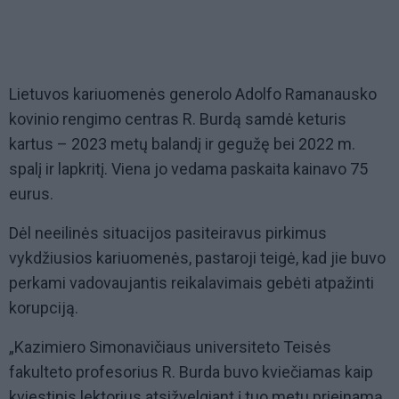
Lietuvos kariuomenės generolo Adolfo Ramanausko
kovinio rengimo centras R. Burdą samdė keturis
kartus – 2023 metų balandį ir gegužę bei 2022 m.
spalį ir lapkritį. Viena jo vedama paskaita kainavo 75
eurus.
Dėl neeilinės situacijos pasiteiravus pirkimus
vykdžiusios kariuomenės, pastaroji teigė, kad jie buvo
perkami vadovaujantis reikalavimais gebėti atpažinti
korupciją.
„Kazimiero Simonavičiaus universiteto Teisės
fakulteto profesorius R. Burda buvo kviečiamas kaip
kviestinis lektorius atsižvelgiant į tuo metu prieinamą