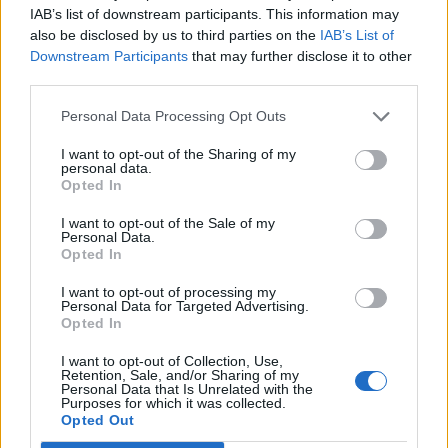
IAB’s list of downstream participants. This information may
also be disclosed by us to third parties on the
IAB’s List of
Downstream Participants
that may further disclose it to other
third parties.
Personal Data Processing Opt Outs
Lietuva
Lietuva
I want to opt-out of the Sharing of my
personal data.
Ketvirtadienį bus
Išleidžiamas pašto
Opted In
palaidota pirmoji
ženklas, įamžinantis
nepriklausomos Lietuvos
Nidos dailininkų koloniją
I want to opt-out of the Sale of my
Personal Data.
premjerė Prunskienė
Opted In
I want to opt-out of processing my
Personal Data for Targeted Advertising.
Opted In
I want to opt-out of Collection, Use,
Retention, Sale, and/or Sharing of my
Personal Data that Is Unrelated with the
Purposes for which it was collected.
Lietuva
Lietuva
Opted Out
Žiniasklaida: „Norfos“
Vaiko teisių apsaugos