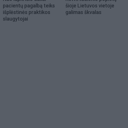
pacientų pagalbą teiks
šioje Lietuvos vietoje
išplėstinės praktikos
galimas škvalas
slaugytojai
Load
More