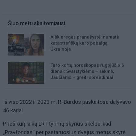
Šiuo metu skaitomiausi
Aiškiaregės pranašystė: numatė
katastrofišką karo pabaigą
Ukrainoje
Taro kortų horoskopas rugpjūčio 6
dienai: Svarstyklėms – sėkmė,
Jaučiams – greiti sprendimai
Iš viso 2022 ir 2023 m. R. Burdos paskaitose dalyvavo
46 kariai.
Prieš kurį laiką LRT tyrimų skyrius skelbė, kad
„Pravfondas“ per pastaruosius dvejus metus skyrė