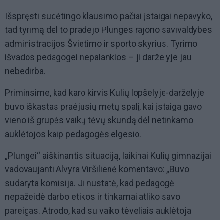
Išspręsti sudėtingo klausimo pačiai įstaigai nepavyko,
tad tyrimą dėl to pradėjo Plungės rajono savivaldybės
administracijos Švietimo ir sporto skyrius. Tyrimo
išvados pedagogei nepalankios – ji darželyje jau
nebedirba.
Priminsime, kad karo kirvis Kulių lopšelyje-darželyje
buvo iškastas praėjusių metų spalį, kai įstaiga gavo
vieno iš grupės vaikų tėvų skundą dėl netinkamo
auklėtojos kaip pedagogės elgesio.
„Plungei“ aiškinantis situaciją, laikinai Kulių gimnazijai
vadovaujanti Alvyra Viršilienė komentavo: „Buvo
sudaryta komisija. Ji nustatė, kad pedagogė
nepažeidė darbo etikos ir tinkamai atliko savo
pareigas. Atrodo, kad su vaiko tėveliais auklėtoja