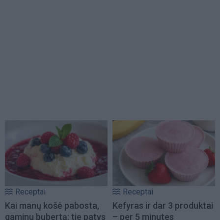
Receptai
Receptai
Kai manų košė pabosta,
Kefyras ir dar 3 produktai
gaminu bubertą: tie patys
– per 5 minutes