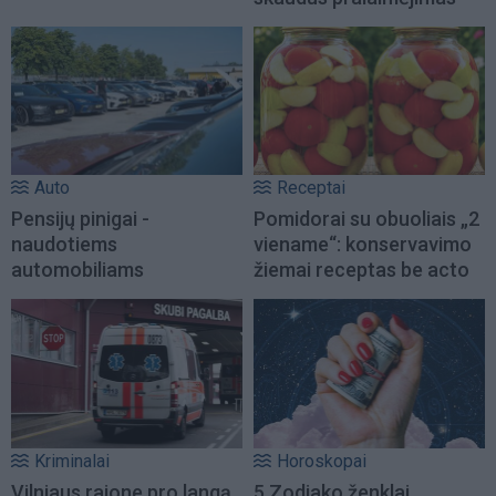
Auto
Receptai
Pensijų pinigai -
Pomidorai su obuoliais „2
naudotiems
viename“: konservavimo
automobiliams
žiemai receptas be acto
Kriminalai
Horoskopai
Vilniaus rajone pro langą
5 Zodiako ženklai,