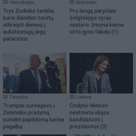
Horoskopai
Kriminalai
Trys Zodiako ženklai,
Pro langą paryčiais
kurie šiandien turėtų
žvilgtelėjęs vyras
atkreipti dėmesį į
nustėro: žmona kieme
aukštesniųjų jėgų
virto gyvu fakelu
(1)
patarimus
Pasaulis
Lietuva
Trumpas sureagavo į
Čmilytė-Nielsen
Zelenskio prašymą
neatmeta idėjos
suteikti papildomą karinę
kandidatuoti į
pagalbą
prezidentus
(3)