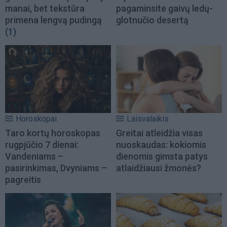
manai, bet tekstūra
pagaminsite gaivų ledų-
primena lengvą pudingą
glotnučio desertą
(1)
Horoskopai
Laisvalaikis
Taro kortų horoskopas
Greitai atleidžia visas
rugpjūčio 7 dienai:
nuoskaudas: kokiomis
Vandeniams –
dienomis gimsta patys
pasirinkimas, Dvyniams –
atlaidžiausi žmonės?
pagreitis