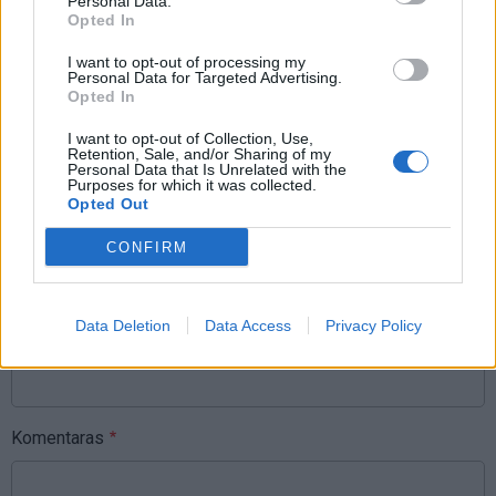
Personal Data.
Opted In
I want to opt-out of processing my
Raktažodžiai
Personal Data for Targeted Advertising.
Opted In
vaikų darželis
aukletoja
atleidimas
I want to opt-out of Collection, Use,
Retention, Sale, and/or Sharing of my
Personal Data that Is Unrelated with the
Purposes for which it was collected.
Komentarai
Opted Out
CONFIRM
Rašyti komentarą
Data Deletion
Data Access
Privacy Policy
Jūsų vardas
Komentaras