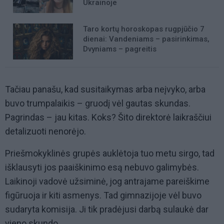
Ukrainoje
Taro kortų horoskopas rugpjūčio 7
dienai: Vandeniams – pasirinkimas,
Dvyniams – pagreitis
Tačiau panašu, kad susitaikymas arba neįvyko, arba
buvo trumpalaikis – gruodį vėl gautas skundas.
Pagrindas – jau kitas. Koks? Šito direktorė laikraščiui
detalizuoti nenorėjo.
Priešmokyklinės grupės auklėtoja tuo metu sirgo, tad
išklausyti jos paaiškinimo esą nebuvo galimybės.
Laikinoji vadovė užsiminė, jog antrajame pareiškime
figūruoja ir kiti asmenys. Tad gimnazijoje vėl buvo
sudaryta komisija. Ji tik pradėjusi darbą sulaukė dar
vieno skundo.