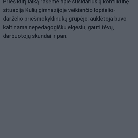
Prieš kurį laiką rašėme apie susidariusią konfliktinę
situaciją Kulių gimnazijoje veikiančio lopšelio-
darželio priešmokyklinukų grupėje: auklėtoja buvo
kaltinama nepedagogišku elgesiu, gauti tėvų,
darbuotojų skundai ir pan.