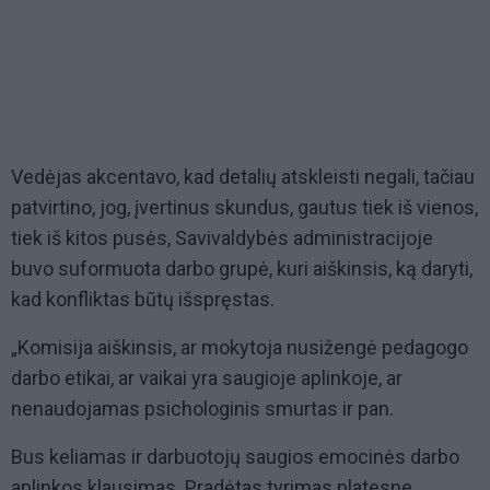
Vedėjas akcentavo, kad detalių atskleisti negali, tačiau
patvirtino, jog, įvertinus skundus, gautus tiek iš vienos,
tiek iš kitos pusės, Savivaldybės administracijoje
buvo suformuota darbo grupė, kuri aiškinsis, ką daryti,
kad konfliktas būtų išspręstas.
„Komisija aiškinsis, ar mokytoja nusižengė pedagogo
darbo etikai, ar vaikai yra saugioje aplinkoje, ar
nenaudojamas psichologinis smurtas ir pan.
Bus keliamas ir darbuotojų saugios emocinės darbo
aplinkos klausimas. Pradėtas tyrimas platesne