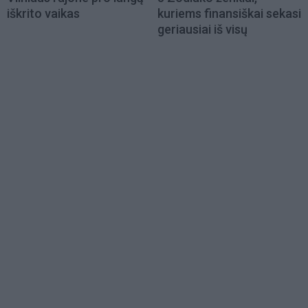
iškrito vaikas
kuriems finansiškai sekasi
geriausiai iš visų
Load
More