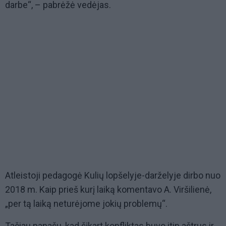
darbe“, – pabrėžė vedėjas.
Atleistoji pedagogė Kulių lopšelyje-darželyje dirbo nuo
2018 m. Kaip prieš kurį laiką komentavo A. Viršilienė,
„per tą laiką neturėjome jokių problemų“.
Tačiau panašu, kad šįkart konfliktas buvo itin aštrus ir