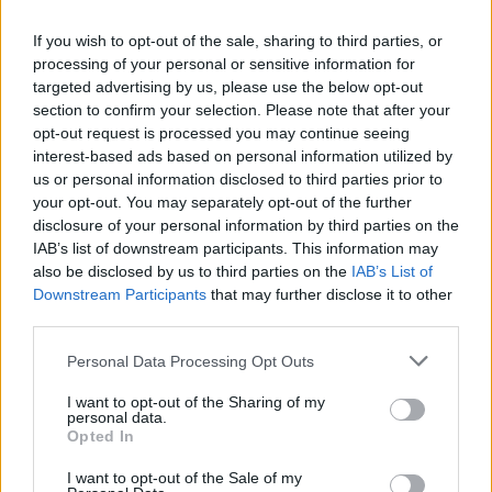
norą
užtenka
If you wish to opt-out of the sale, sharing to third parties, or
processing of your personal or sensitive information for
targeted advertising by us, please use the below opt-out
Šiuo metu skaitomiausi
section to confirm your selection. Please note that after your
opt-out request is processed you may continue seeing
interest-based ads based on personal information utilized by
Kraupi avarija prie Vilniaus atėmė
us or personal information disclosed to third parties prior to
tris brangiausius žmones: pranešė,
your opt-out. You may separately opt-out of the further
kaip bus atsisveikinama su
disclosure of your personal information by third parties on the
mergaite, jos mama ir močiute
IAB’s list of downstream participants. This information may
Dienos horoskopas 12 Zodiako
also be disclosed by us to third parties on the
IAB’s List of
ženklų: gali būti lengviau nutraukti
Downstream Participants
that may further disclose it to other
tai, kas nebeveikia
third parties.
Pelių ir žiurkių baubas: kas
Personal Data Processing Opt Outs
graužikus gąsdina labiau nei
I want to opt-out of the Sharing of my
nuodai
personal data.
Opted In
I want to opt-out of the Sale of my