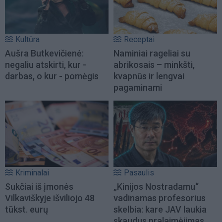
Kultūra
Receptai
Aušra Butkevičienė:
Naminiai rageliai su
negaliu atskirti, kur -
abrikosais – minkšti,
darbas, o kur - pomėgis
kvapnūs ir lengvai
pagaminami
Kriminalai
Pasaulis
Sukčiai iš įmonės
„Kinijos Nostradamu“
Vilkaviškyje išviliojo 48
vadinamas profesorius
tūkst. eurų
skelbia: kare JAV laukia
skaudus pralaimėjimas