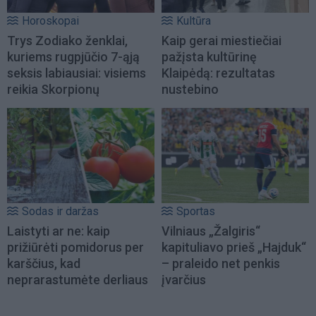
Horoskopai
Kultūra
Trys Zodiako ženklai,
Kaip gerai miestiečiai
kuriems rugpjūčio 7-ąją
pažįsta kultūrinę
seksis labiausiai: visiems
Klaipėdą: rezultatas
reikia Skorpionų
nustebino
Sodas ir daržas
Sportas
Laistyti ar ne: kaip
Vilniaus „Žalgiris“
prižiūrėti pomidorus per
kapituliavo prieš „Hajduk“
karščius, kad
– praleido net penkis
neprarastumėte derliaus
įvarčius