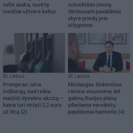
talžė audra, nuvirtę
sutuoktinio įmonę
medžiai užtvėrė kelius
tikrinusiam pavaldiniui
skyrė priedą prie
atlyginimo
Lietuva
Lietuva
Premjeras: nėra
Mindaugas Sinkevičius
indikacijų, kad reikia
ramina visuomenę dėl
mažinti dyzelino akcizą –
galimų Rusijos planų:
kaina turi viršyti 2,2 euro
piliečiams nereikėtų
už litrą
(2)
papildomai baimintis
(4)