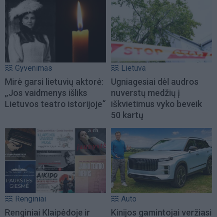
Gyvenimas
Lietuva
Mirė garsi lietuvių aktorė:
Ugniagesiai dėl audros
„Jos vaidmenys išliks
nuverstų medžių į
Lietuvos teatro istorijoje“
iškvietimus vyko beveik
50 kartų
Renginiai
Auto
Renginiai Klaipėdoje ir
Kinijos gamintojai veržiasi