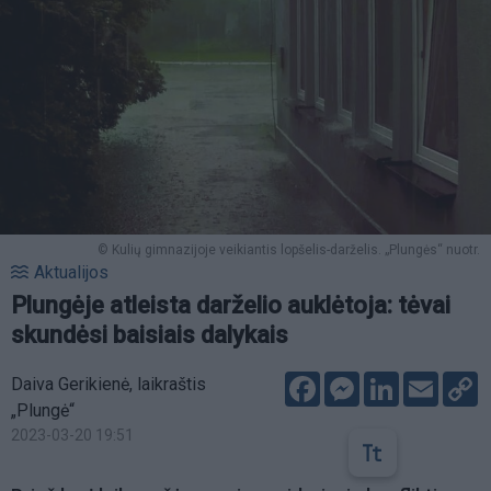
© Kulių gimnazijoje veikiantis lopšelis-darželis. „Plungės“ nuotr.
Aktualijos
Plungėje atleista darželio auklėtoja: tėvai
skundėsi baisiais dalykais
Facebook
Messenger
LinkedIn
Email
C
Daiva Gerikienė, laikraštis
L
„Plungė“
2023-03-20 19:51