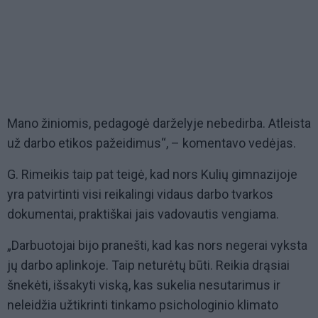
Mano žiniomis, pedagogė darželyje nebedirba. Atleista
už darbo etikos pažeidimus“, – komentavo vedėjas.
G. Rimeikis taip pat teigė, kad nors Kulių gimnazijoje
yra patvirtinti visi reikalingi vidaus darbo tvarkos
dokumentai, praktiškai jais vadovautis vengiama.
„Darbuotojai bijo pranešti, kad kas nors negerai vyksta
jų darbo aplinkoje. Taip neturėtų būti. Reikia drąsiai
šnekėti, išsakyti viską, kas sukelia nesutarimus ir
neleidžia užtikrinti tinkamo psichologinio klimato