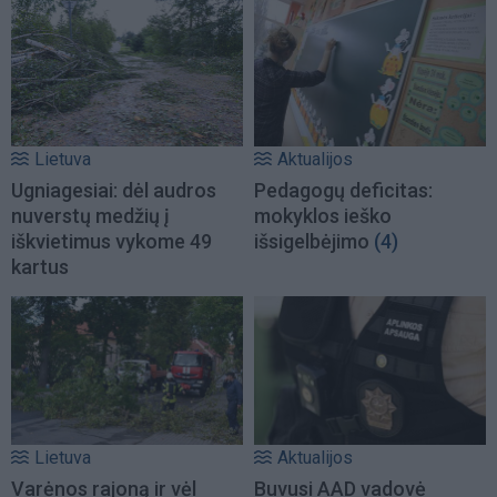
Lietuva
Aktualijos
Ugniagesiai: dėl audros
Pedagogų deficitas:
nuverstų medžių į
mokyklos ieško
iškvietimus vykome 49
išsigelbėjimo
(4)
kartus
Lietuva
Aktualijos
Varėnos rajoną ir vėl
Buvusi AAD vadovė