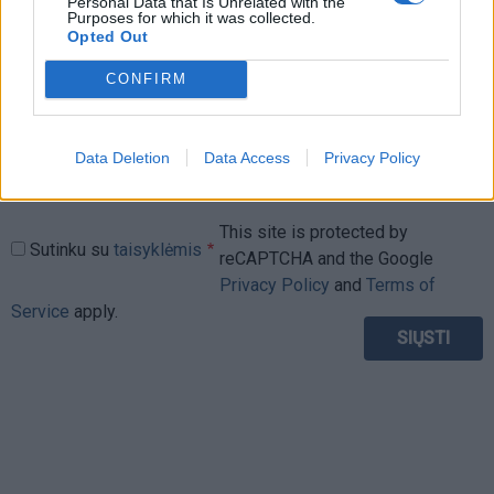
Komentaras
Personal Data that Is Unrelated with the
Purposes for which it was collected.
Opted Out
CONFIRM
Data Deletion
Data Access
Privacy Policy
This site is protected by
Sutinku su
taisyklėmis
reCAPTCHA and the Google
Privacy Policy
and
Terms of
Service
apply.