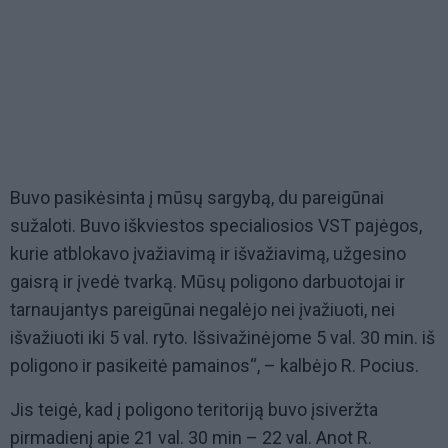
Buvo pasikėsinta į mūsų sargybą, du pareigūnai
sužaloti. Buvo iškviestos specialiosios VST pajėgos,
kurie atblokavo įvažiavimą ir išvažiavimą, užgesino
gaisrą ir įvedė tvarką. Mūsų poligono darbuotojai ir
tarnaujantys pareigūnai negalėjo nei įvažiuoti, nei
išvažiuoti iki 5 val. ryto. Išsivažinėjome 5 val. 30 min. iš
poligono ir pasikeitė pamainos“, – kalbėjo R. Pocius.
Jis teigė, kad į poligono teritoriją buvo įsiveržta
pirmadienį apie 21 val. 30 min – 22 val. Anot R.