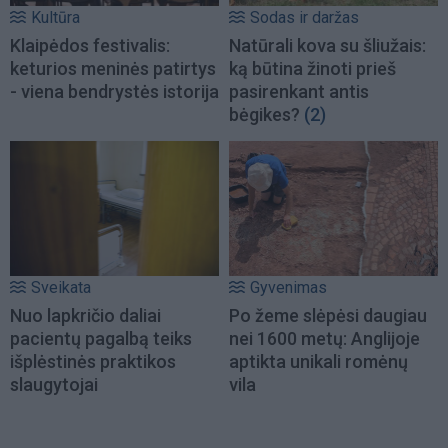
Kultūra
Sodas ir daržas
Klaipėdos festivalis:
Natūrali kova su šliužais:
keturios meninės patirtys
ką būtina žinoti prieš
- viena bendrystės istorija
pasirenkant antis
bėgikes?
(2)
Sveikata
Gyvenimas
Nuo lapkričio daliai
Po žeme slėpėsi daugiau
pacientų pagalbą teiks
nei 1600 metų: Anglijoje
išplėstinės praktikos
aptikta unikali romėnų
slaugytojai
vila