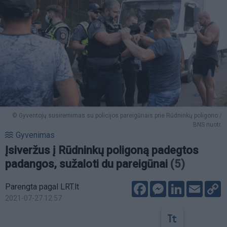
© Gyventojų susirėmimas su policijos pareigūnais prie Rūdninkų poligono /
BNS nuotr.
Gyvenimas
Įsiveržus į Rūdninkų poligoną padegtos
padangos, sužaloti du pareigūnai
(5)
Facebook
Messenger
LinkedIn
Email
C
Parengta pagal LRT.lt
L
2021-07-27 12:57