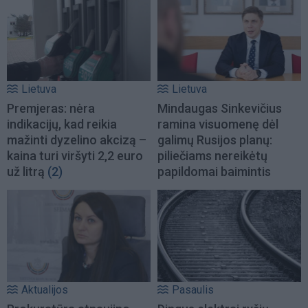
Lietuva
Lietuva
Premjeras: nėra
Mindaugas Sinkevičius
indikacijų, kad reikia
ramina visuomenę dėl
mažinti dyzelino akcizą –
galimų Rusijos planų:
kaina turi viršyti 2,2 euro
piliečiams nereikėtų
už litrą
(2)
papildomai baimintis
Aktualijos
Pasaulis