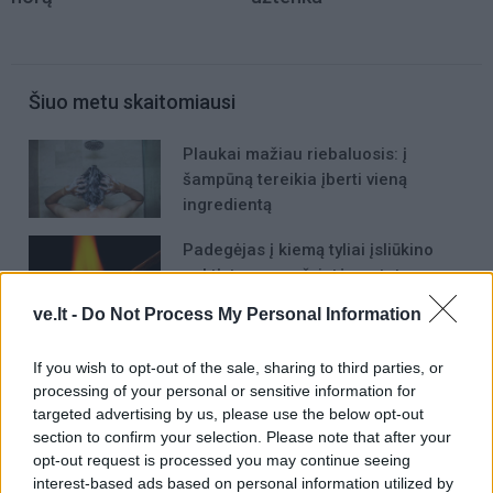
Šiuo metu skaitomiausi
Plaukai mažiau riebaluosis: į
šampūną tereikia įberti vieną
ingredientą
Padegėjas į kiemą tyliai įsliūkino
naktį: tamsą nušvietė pastatą
apėmusi liepsna
ve.lt -
Do Not Process My Personal Information
Dienos horoskopas 12 Zodiako
If you wish to opt-out of the sale, sharing to third parties, or
ženklų: gali būti lengviau nutraukti
processing of your personal or sensitive information for
tai, kas nebeveikia
targeted advertising by us, please use the below opt-out
section to confirm your selection. Please note that after your
opt-out request is processed you may continue seeing
interest-based ads based on personal information utilized by