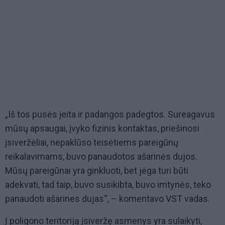
„Iš tos pusės įeita ir padangos padegtos. Sureagavus
mūsų apsaugai, įvyko fizinis kontaktas, priešinosi
įsiveržėliai, nepaklūso teisėtiems pareigūnų
reikalavimams, buvo panaudotos ašarinės dujos.
Mūsų pareigūnai yra ginkluoti, bet jėga turi būti
adekvati, tad taip, buvo susikibta, buvo imtynės, teko
panaudoti ašarines dujas“, – komentavo VST vadas.
Į poligono teritoriją įsiveržę asmenys yra sulaikyti,