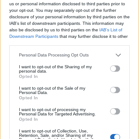
us or personal information disclosed to third parties prior to
your opt-out. You may separately opt-out of the further
disclosure of your personal information by third parties on the
Raktažodžiai
IAB’s list of downstream participants. This information may
migrantai
ekonomikos krizė
padegimas
also be disclosed by us to third parties on the
IAB’s List of
padangos
poligone
kairių poligonas
sužaloti
Downstream Participants
that may further disclose it to other
third parties.
pareigūnai
Personal Data Processing Opt Outs
I want to opt-out of the Sharing of my
personal data.
Komentarai
Opted In
I want to opt-out of the Sale of my
Personal Data.
Rašyti komentarą
Opted In
I want to opt-out of processing my
Jūsų vardas
Personal Data for Targeted Advertising.
Opted In
I want to opt-out of Collection, Use,
Retention, Sale, and/or Sharing of my