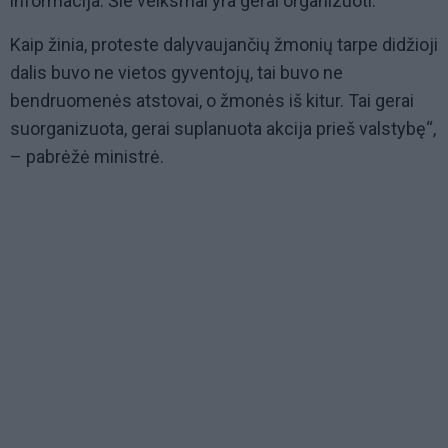
informacija. Šie veiksmai yra gerai organizuoti.
Kaip žinia, proteste dalyvaujančių žmonių tarpe didžioji
dalis buvo ne vietos gyventojų, tai buvo ne
bendruomenės atstovai, o žmonės iš kitur. Tai gerai
suorganizuota, gerai suplanuota akcija prieš valstybę“,
– pabrėžė ministrė.