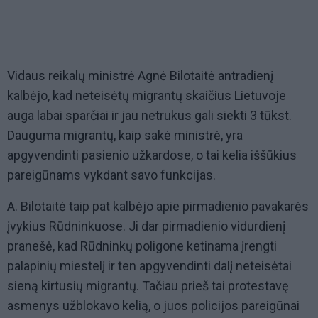
Vidaus reikalų ministrė Agnė Bilotaitė antradienį
kalbėjo, kad neteisėtų migrantų skaičius Lietuvoje
auga labai sparčiai ir jau netrukus gali siekti 3 tūkst.
Dauguma migrantų, kaip sakė ministrė, yra
apgyvendinti pasienio užkardose, o tai kelia iššūkius
pareigūnams vykdant savo funkcijas.
A. Bilotaitė taip pat kalbėjo apie pirmadienio pavakarės
įvykius Rūdninkuose. Ji dar pirmadienio vidurdienį
pranešė, kad Rūdninkų poligone ketinama įrengti
palapinių miestelį ir ten apgyvendinti dalį neteisėtai
sieną kirtusių migrantų. Tačiau prieš tai protestavę
asmenys užblokavo kelią, o juos policijos pareigūnai