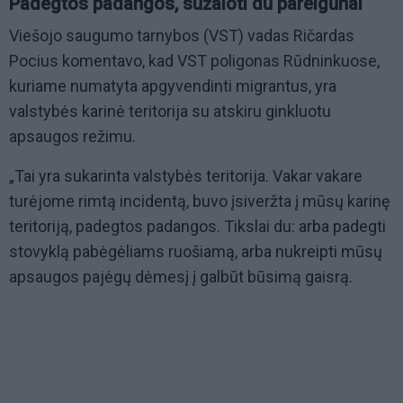
Padegtos padangos, sužaloti du pareigūnai
Viešojo saugumo tarnybos (VST) vadas Ričardas
Pocius komentavo, kad VST poligonas Rūdninkuose,
kuriame numatyta apgyvendinti migrantus, yra
valstybės karinė teritorija su atskiru ginkluotu
apsaugos režimu.
„Tai yra sukarinta valstybės teritorija. Vakar vakare
turėjome rimtą incidentą, buvo įsiveržta į mūsų karinę
teritoriją, padegtos padangos. Tikslai du: arba padegti
stovyklą pabėgėliams ruošiamą, arba nukreipti mūsų
apsaugos pajėgų dėmesį į galbūt būsimą gaisrą.