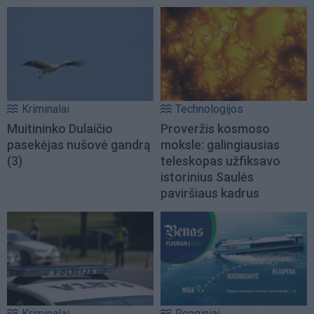
Kriminalai
Technologijos
Muitininko Dulaičio
Proveržis kosmoso
pasekėjas nušovė gandrą
moksle: galingiausias
(3)
teleskopas užfiksavo
istorinius Saulės
paviršiaus kadrus
Kriminalai
Renginiai