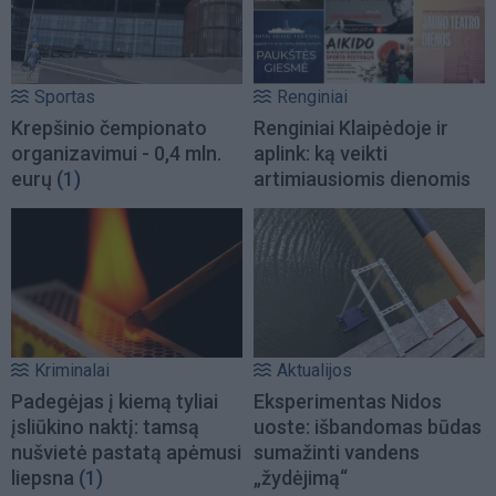
Sportas
Renginiai
Krepšinio čempionato
Renginiai Klaipėdoje ir
organizavimui - 0,4 mln.
aplink: ką veikti
eurų
(1)
artimiausiomis dienomis
Kriminalai
Aktualijos
Padegėjas į kiemą tyliai
Eksperimentas Nidos
įsliūkino naktį: tamsą
uoste: išbandomas būdas
nušvietė pastatą apėmusi
sumažinti vandens
liepsna
(1)
„žydėjimą“