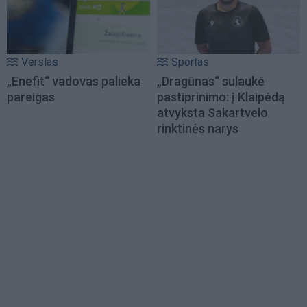
Verslas
Sportas
„Enefit“ vadovas palieka
„Dragūnas“ sulaukė
pareigas
pastiprinimo: į Klaipėdą
atvyksta Sakartvelo
rinktinės narys