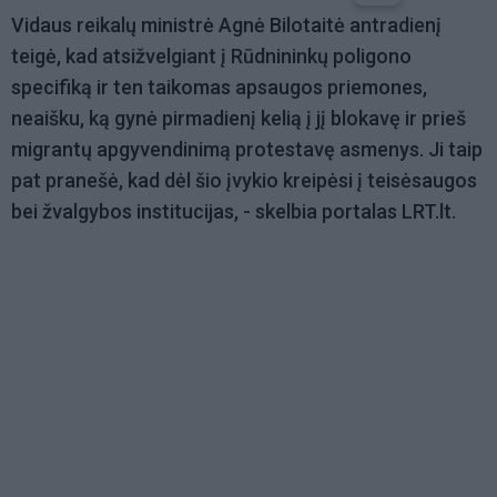
Vidaus reikalų ministrė Agnė Bilotaitė antradienį
teigė, kad atsižvelgiant į Rūdnininkų poligono
specifiką ir ten taikomas apsaugos priemones,
neaišku, ką gynė pirmadienį kelią į jį blokavę ir prieš
migrantų apgyvendinimą protestavę asmenys. Ji taip
pat pranešė, kad dėl šio įvykio kreipėsi į teisėsaugos
bei žvalgybos institucijas, - skelbia portalas LRT.lt.