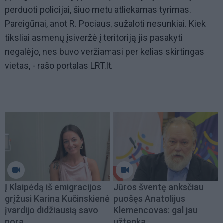
perduoti policijai, šiuo metu atliekamas tyrimas.
Pareigūnai, anot R. Pociaus, sužaloti nesunkiai. Kiek
tiksliai asmenų įsiveržė į teritoriją jis pasakyti
negalėjo, nes buvo veržiamasi per kelias skirtingas
vietas, - rašo portalas LRT.lt.
Į Klaipėdą iš emigracijos
Jūros šventę anksčiau
grįžusi Karina Kučinskienė
puošęs Anatolijus
įvardijo didžiausią savo
Klemencovas: gal jau
norą
užtenka