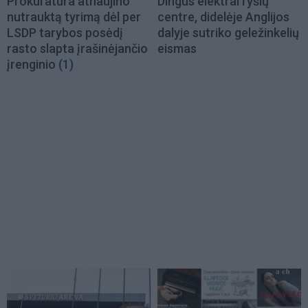
Prokuratūra atnaujino
Dingus elektrai ryšių
nutrauktą tyrimą dėl per
centre, didelėje Anglijos
LSDP tarybos posėdį
dalyje sutriko geležinkelių
rasto slapta įrašinėjančio
eismas
įrenginio
(1)