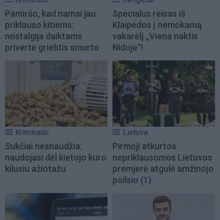
Pamiršo, kad namai jau
Specialus reisas iš
priklauso kitiems:
Klaipėdos į nemokamą
nostalgija daiktams
vakarėlį „Viena naktis
privertė griebtis smurto
Nidoje“!
Kriminalai
Lietuva
Sukčiai nesnaudžia:
Pirmoji atkurtos
naudojasi dėl kietojo kuro
nepriklausomos Lietuvos
kilusiu ažiotažu
premjerė atgulė amžinojo
poilsio
(1)