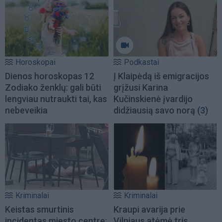
Horoskopai
Podkastai
Dienos horoskopas 12
Į Klaipėdą iš emigracijos
Zodiako ženklų: gali būti
grįžusi Karina
lengviau nutraukti tai, kas
Kučinskienė įvardijo
nebeveikia
didžiausią savo norą
(3)
Kriminalai
Kriminalai
Keistas smurtinis
Kraupi avarija prie
incidentas miesto centre:
Vilniaus atėmė tris