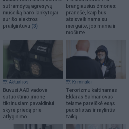
sutramdytą agresyvų
brangiausius žmones:
mušeiką baro lankytojai
pranešė, kaip bus
surišo elektros
atsisveikinama su
prailgintuvu
(3)
mergaite, jos mama ir
močiute
Aktualijos
Kriminalai
Buvusi AAD vadovė
Terorizmu kaltinamas
sutuoktinio įmonę
Eldaras Salmanovas
tikrinusiam pavaldiniui
teisme pareiškė esąs
skyrė priedą prie
pacisfistas ir mylintis
atlyginimo
taiką