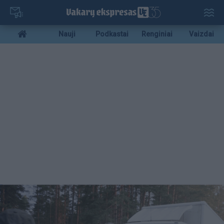
Pereiti
į
pagrindinį
Mobile
Nauji
Podkastai
Renginiai
Vaizdai
turinį
menu
bottom