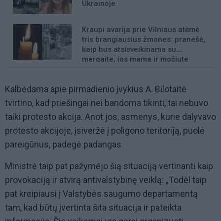
Ukrainoje
Kraupi avarija prie Vilniaus atėmė
tris brangiausius žmones: pranešė,
kaip bus atsisveikinama su
mergaite, jos mama ir močiute
Kalbėdama apie pirmadienio įvykius A. Bilotaitė
tvirtino, kad priešingai nei bandoma tikinti, tai nebuvo
taiki protesto akcija. Anot jos, asmenys, kurie dalyvavo
protesto akcijoje, įsiveržė į poligono teritoriją, puolė
pareigūnus, padegė padangas.
Ministrė taip pat pažymėjo šią situaciją vertinanti kaip
provokaciją ir atvirą antivalstybinę veiklą: „Todėl taip
pat kreipiausi į Valstybės saugumo departamentą
tam, kad būtų įvertinta šita situacija ir pateikta