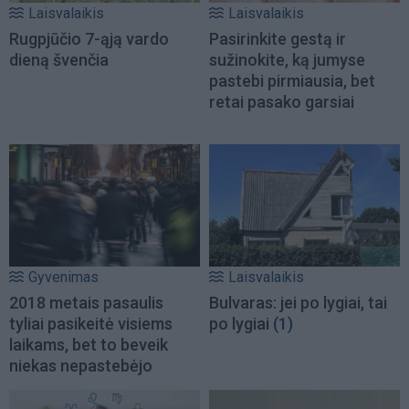
Laisvalaikis
Laisvalaikis
Rugpjūčio 7-ąją vardo
Pasirinkite gestą ir
dieną švenčia
sužinokite, ką jumyse
pastebi pirmiausia, bet
retai pasako garsiai
Gyvenimas
Laisvalaikis
2018 metais pasaulis
Bulvaras: jei po lygiai, tai
tyliai pasikeitė visiems
po lygiai
(1)
laikams, bet to beveik
niekas nepastebėjo