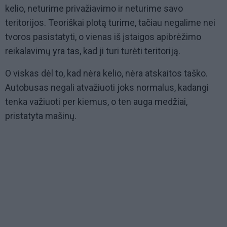
kelio, neturime privažiavimo ir neturime savo
teritorijos. Teoriškai plotą turime, tačiau negalime nei
tvoros pasistatyti, o vienas iš įstaigos apibrėžimo
reikalavimų yra tas, kad ji turi turėti teritoriją.
O viskas dėl to, kad nėra kelio, nėra atskaitos taško.
Autobusas negali atvažiuoti joks normalus, kadangi
tenka važiuoti per kiemus, o ten auga medžiai,
pristatyta mašinų.