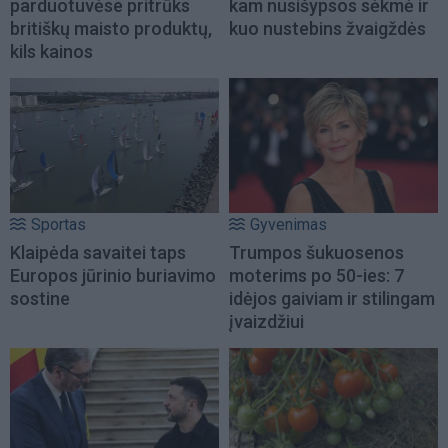
parduotuvėse pritrūks
kam nusišypsos sėkmė ir
britiškų maisto produktų,
kuo nustebins žvaigždės
kils kainos
Sportas
Gyvenimas
Klaipėda savaitei taps
Trumpos šukuosenos
Europos jūrinio buriavimo
moterims po 50-ies: 7
sostine
idėjos gaiviam ir stilingam
įvaizdžiui