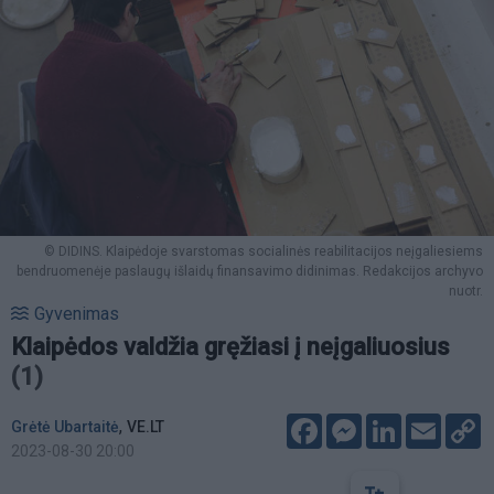
© DIDINS. Klaipėdoje svarstomas socialinės reabilitacijos neįgaliesiems
bendruomenėje paslaugų išlaidų finansavimo didinimas. Redakcijos archyvo
nuotr.
Gyvenimas
Klaipėdos valdžia gręžiasi į neįgaliuosius
(1)
Facebook
Messenger
LinkedIn
Email
C
,
Grėtė Ubartaitė
VE.LT
L
2023-08-30 20:00