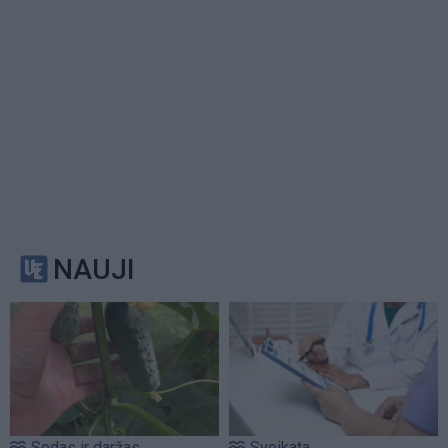
NAUJI
Sodas ir daržas
Sveikata