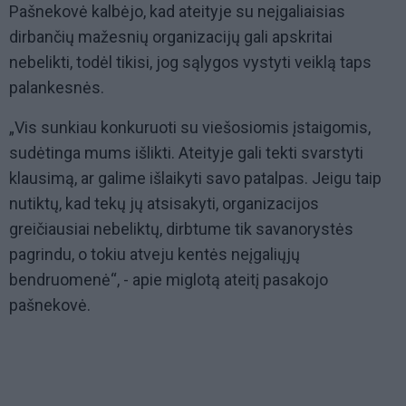
Pašnekovė kalbėjo, kad ateityje su neįgaliaisias
dirbančių mažesnių organizacijų gali apskritai
nebelikti, todėl tikisi, jog sąlygos vystyti veiklą taps
palankesnės.
„Vis sunkiau konkuruoti su viešosiomis įstaigomis,
sudėtinga mums išlikti. Ateityje gali tekti svarstyti
klausimą, ar galime išlaikyti savo patalpas. Jeigu taip
nutiktų, kad tekų jų atsisakyti, organizacijos
greičiausiai nebeliktų, dirbtume tik savanorystės
pagrindu, o tokiu atveju kentės neįgaliųjų
bendruomenė“, - apie miglotą ateitį pasakojo
pašnekovė.