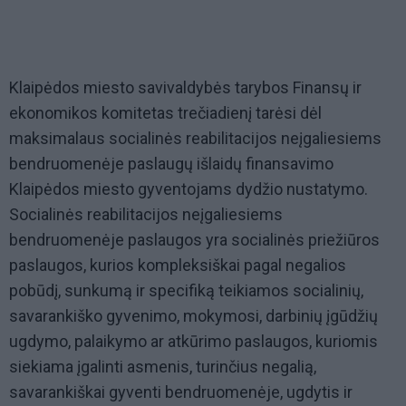
Klaipėdos miesto savivaldybės tarybos Finansų ir
ekonomikos komitetas trečiadienį tarėsi dėl
maksimalaus socialinės reabilitacijos neįgaliesiems
bendruomenėje paslaugų išlaidų finansavimo
Klaipėdos miesto gyventojams dydžio nustatymo.
Socialinės reabilitacijos neįgaliesiems
bendruomenėje paslaugos yra socialinės priežiūros
paslaugos, kurios kompleksiškai pagal negalios
pobūdį, sunkumą ir specifiką teikiamos socialinių,
savarankiško gyvenimo, mokymosi, darbinių įgūdžių
ugdymo, palaikymo ar atkūrimo paslaugos, kuriomis
siekiama įgalinti asmenis, turinčius negalią,
savarankiškai gyventi bendruomenėje, ugdytis ir