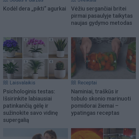
Kodėl dera „pikti“ agurkai
Vėžiu sergančiai britei
pirmai pasaulyje taikytas
naujas gydymo metodas
Laisvalaikis
Receptai
Psichologinis testas:
Naminiai, traškūs ir
Išsirinkite labiausiai
tobulo skonio marinuoti
patinkančią gėlę ir
pomidorai žiemai –
sužinokite savo vidinę
ypatingas receptas
supergalią