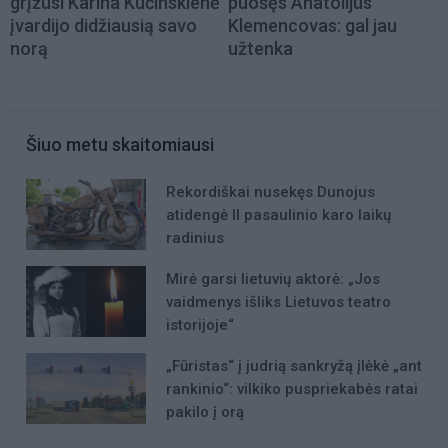
grįžusi Karina Kučinskienė
puošęs Anatolijus
įvardijo didžiausią savo
Klemencovas: gal jau
norą
užtenka
Šiuo metu skaitomiausi
Rekordiškai nusekęs Dunojus
atidengė II pasaulinio karo laikų
radinius
Mirė garsi lietuvių aktorė: „Jos
vaidmenys išliks Lietuvos teatro
istorijoje“
„Fūristas“ į judrią sankryžą įlėkė „ant
rankinio“: vilkiko puspriekabės ratai
pakilo į orą