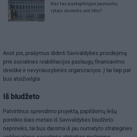
Kas tas paslaptingas jaunuolis,
rytais stovintis ant tilto?
Anot jos, prašymus didinti Savivaldybės prisidėjimą
prie socialinės reabilitacijos paslaugų finansavimo
išreiškė ir nevyriausybinės organizacijos. Į tai taip pat
bus atsižvelgta.
Iš biudžeto
Patvirtinus sprendimo projektą, papildomų lėšų
poreikio šiais metais iš Savivaldybės biudžeto
neprireiks, tai bus daroma iš jau numatyto strateginės
veiklos plano, socialinės atskirties mažinimo