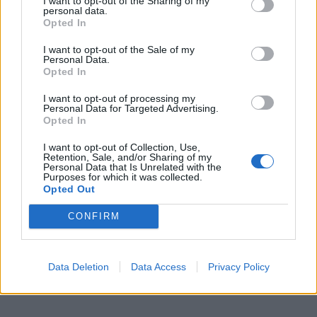
I want to opt-out of the Sharing of my
socialinis darbuotojas. Deja, bet jam mokėti
personal data.
Opted In
konkurencingą atlyginimą mes galimybės neturime“, -
kalbėjo S. Kurmelienė ir pridūrė, kad jeigu organizacija
I want to opt-out of the Sale of my
Personal Data.
visgi būtų bandžiusi siekti akreditacijos, būtų itin
Opted In
stipriai nukentėję kiti finansai.
I want to opt-out of processing my
Personal Data for Targeted Advertising.
Opted In
I want to opt-out of Collection, Use,
Retention, Sale, and/or Sharing of my
Personal Data that Is Unrelated with the
Purposes for which it was collected.
Opted Out
CONFIRM
Data Deletion
Data Access
Privacy Policy