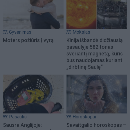
Gyvenimas
Mokslas
Moters požiūris į vyrą
Kinija išbandė didžiausią
pasaulyje 582 tonas
sveriantį magnetą, kuris
bus naudojamas kuriant
„dirbtinę Saulę“
Pasaulis
Horoskopai
Sausra Anglijoje:
Savaitgalio horoskopas –