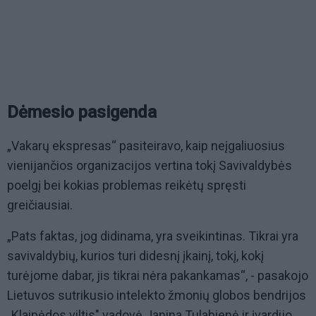
Dėmesio pasigenda
„Vakarų ekspresas“ pasiteiravo, kaip neįgaliuosius
vienijančios organizacijos vertina tokį Savivaldybės
poelgį bei kokias problemas reikėtų spręsti
greičiausiai.
„Pats faktas, jog didinama, yra sveikintinas. Tikrai yra
savivaldybių, kurios turi didesnį įkainį, tokį, kokį
turėjome dabar, jis tikrai nėra pakankamas“, - pasakojo
Lietuvos sutrikusio intelekto žmonių globos bendrijos
,,Klaipėdos viltis" vadovė Janina Tulabienė ir įvardijo