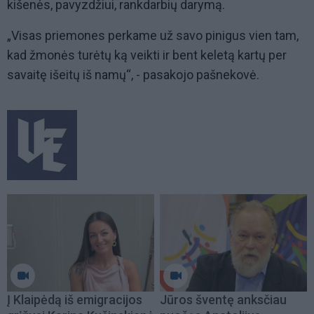
kišenės, pavyzdžiui, rankdarbių darymą.
„Visas priemones perkame už savo pinigus vien tam,
kad žmonės turėtų ką veikti ir bent keletą kartų per
savaitę išeitų iš namų“, - pasakojo pašnekovė.
Į Klaipėdą iš emigracijos
Jūros šventę anksčiau