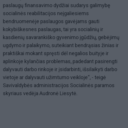
paslaugų finansavimo dydžiai sudarys galimybę
socialinės reabilitacijos neįgaliesiems
bendruomenėje paslaugos gavėjams gauti
kokybiškesnes paslaugas, tai yra socialinių ir
kasdienių savarankiško gyvenimo įgūdžių, gebėjimų
ugdymo ir palaikymo, suteikiant bendrąsias žinias ir
praktiškai mokant spręsti dėl negalios buityje ir
aplinkoje kylančias problemas, padedant pasirengti
dalyvauti darbo rinkoje ir įsidarbinti, išsilaikyti darbo
vietoje ar dalyvauti užimtumo veikloje“, - teigė
Savivaldybės administracijos Socialinės paramos
skyriaus vedėja Audronė Liesytė.