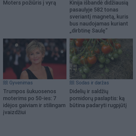
Moters požiūris į vyrą
Kinija išbandė didžiausią
pasaulyje 582 tonas
sveriantį magnetą, kuris
bus naudojamas kuriant
„dirbtinę Saulę“
Gyvenimas
Sodas ir daržas
Trumpos šukuosenos
Didelių ir saldžių
moterims po 50-ies: 7
pomidorų paslaptis: ką
idėjos gaiviam ir stilingam
būtina padaryti rugpjūtį
įvaizdžiui