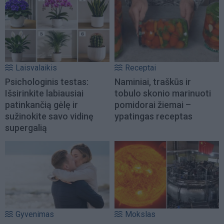
Laisvalaikis
Receptai
Psichologinis testas:
Naminiai, traškūs ir
Išsirinkite labiausiai
tobulo skonio marinuoti
patinkančią gėlę ir
pomidorai žiemai –
sužinokite savo vidinę
ypatingas receptas
supergalią
Gyvenimas
Mokslas