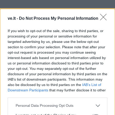
ve.lt -
Do Not Process My Personal Information
Šios problemos mus kamuoja nuo 2016 metų, niekas
If you wish to opt-out of the sale, sharing to third parties, or
processing of your personal or sensitive information for
nejuda į priekį", - pasakojo J. Tulabienė.
targeted advertising by us, please use the below opt-out
section to confirm your selection. Please note that after your
Kitos kalbintos organizacijos - Klaipėdos miesto
opt-out request is processed you may continue seeing
bendrijos „Artritas“ vadovė Sigita Kurmelienė tikino,
interest-based ads based on personal information utilized by
jog apskritai pasigenda Savivaldybės dėmesio
us or personal information disclosed to third parties prior to
your opt-out. You may separately opt-out of the further
mažesnėms organizacijoms.
disclosure of your personal information by third parties on the
IAB’s list of downstream participants. This information may
„Taip jau nutiko, kad šiais metais mes išvis neturime
also be disclosed by us to third parties on the
IAB’s List of
jokio finansavimo. Kai pradėjo akredituoti neįgaliųjų
Downstream Participants
that may further disclose it to other
third parties.
organizacijas, supratome, kad mažoms
organizacijoms bus sunku dirbti. Mūsų kaštai labai
Personal Data Processing Opt Outs
maži, darbuotojų neturime, o mums reikalingas