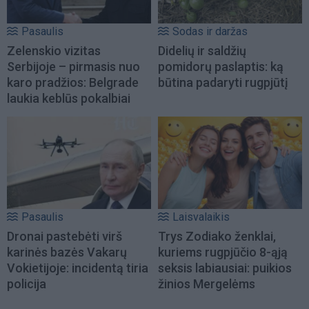
Pasaulis
Sodas ir daržas
Zelenskio vizitas
Didelių ir saldžių
Serbijoje – pirmasis nuo
pomidorų paslaptis: ką
karo pradžios: Belgrade
būtina padaryti rugpjūtį
laukia keblūs pokalbiai
Pasaulis
Laisvalaikis
Dronai pastebėti virš
Trys Zodiako ženklai,
karinės bazės Vakarų
kuriems rugpjūčio 8-ąją
Vokietijoje: incidentą tiria
seksis labiausiai: puikios
policija
žinios Mergelėms