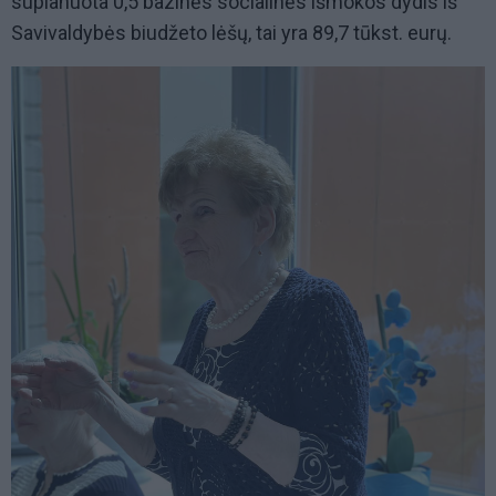
suplanuota 0,5 bazinės socialinės išmokos dydis iš
Savivaldybės biudžeto lėšų, tai yra 89,7 tūkst. eurų.