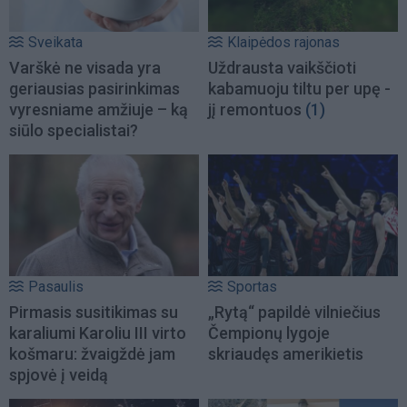
Sveikata
Klaipėdos rajonas
Varškė ne visada yra
Uždrausta vaikščioti
geriausias pasirinkimas
kabamuoju tiltu per upę -
vyresniame amžiuje – ką
jį remontuos
(1)
siūlo specialistai?
Pasaulis
Sportas
Pirmasis susitikimas su
„Rytą“ papildė vilniečius
karaliumi Karoliu III virto
Čempionų lygoje
košmaru: žvaigždė jam
skriaudęs amerikietis
spjovė į veidą