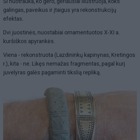
Ši nuotrauka, ko gero, geriausiai iliustruoja, koks
galingas, paveikus ir įtaigus yra rekonstrukcijų
efektas.
Dvi juostinės, nuostabiai ornamentuotos X-XI a.
kuršiškos apyrankės.
Viena - rekonstruota (Lazdininkų kapinynas, Kretingos
r.), kita - ne. Likęs nemažas fragmentas, pagal kurį
juvelyras galės pagaminti tikslią repliką.