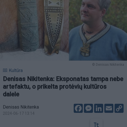
© Denisas Nikitenka
Kultūra
Denisas Nikitenka: Eksponatas tampa nebe
artefaktu, o prikelta protėvių kultūros
dalele
Facebook
Messenger
LinkedIn
Email
C
Denisas Nikitenka
L
2024-06-17 13:14