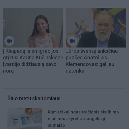
Į Klaipėdą iš emigracijos
Jūros šventę anksčiau
grįžusi Karina Kučinskienė
puošęs Anatolijus
įvardijo didžiausią savo
Klemencovas: gal jau
norą
užtenka
Šiuo metu skaitomiausi
Kam reikalingas trečiasis skalbimo
mašinos skyrelis: daugelis jį
sumaišo