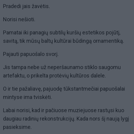
Pradedi jais žavėtis.
Norisi nešioti.
Pamatai iki panagių subtilų kuršių estetikos pojūtį,
savitą, tik mūsų baltų kultūrai būdingą ornamentiką.
Pajauti papuošalo svorį.
Jis tampa nebe už neperšaunamo stiklo saugomu
artefaktu, o prikelta protėvių kultūros dalele.
O ir tie pažaliavę, pajuodę tūkstantmečiai papuošalai
mintyse ima tviskėti.
Labai norisi, kad ir pačiuose muziejuose rastųsi kuo
daugiau radinių rekonstrukcijų. Kada nors šį naują lygį
pasieksime.