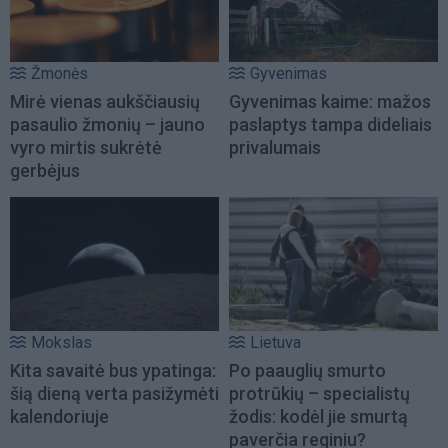
Žmonės
Gyvenimas
Mirė vienas aukščiausių
Gyvenimas kaime: mažos
pasaulio žmonių – jauno
paslaptys tampa dideliais
vyro mirtis sukrėtė
privalumais
gerbėjus
Mokslas
Lietuva
Kita savaitė bus ypatinga:
Po paauglių smurto
šią dieną verta pasižymėti
protrūkių – specialistų
kalendoriuje
žodis: kodėl jie smurtą
paverčia reginiu?