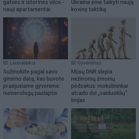
gatvės ir istorinės vilos -
Ukraina ėmė taikyti naują
nauji apartamentai
kovinę taktiką
Laisvalaikis
Gyvenimas
Sužinokite pagal savo
Mūsų DNR slepia
gimimo datą, kas buvote
nežinomų žmonių
praėjusiame gyvenime:
pėdsakus: mokslininkai
numerologų paslaptis
atrado dvi „vaiduoklių“
linijas