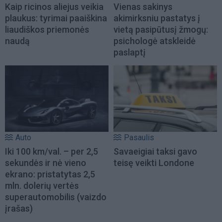
Kaip ricinos aliejus veikia
Vienas sakinys
plaukus: tyrimai paaiškina
akimirksniu pastatys į
liaudiškos priemonės
vietą pasipūtusį žmogų:
naudą
psichologė atskleidė
paslaptį
Auto
Pasaulis
Iki 100 km/val. – per 2,5
Savaeigiai taksi gavo
sekundės ir nė vieno
teisę veikti Londone
ekrano: pristatytas 2,5
mln. dolerių vertės
superautomobilis (vaizdo
įrašas)