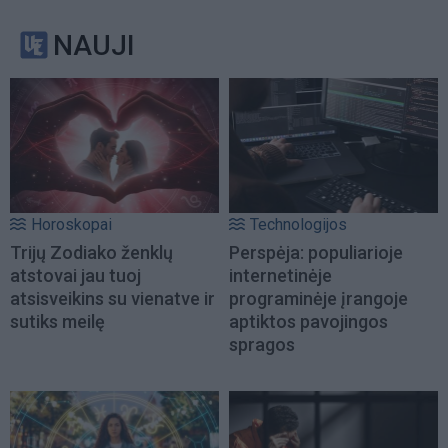
NAUJI
Horoskopai
Technologijos
Trijų Zodiako ženklų
Perspėja: populiarioje
atstovai jau tuoj
internetinėje
atsisveikins su vienatve ir
programinėje įrangoje
sutiks meilę
aptiktos pavojingos
spragos