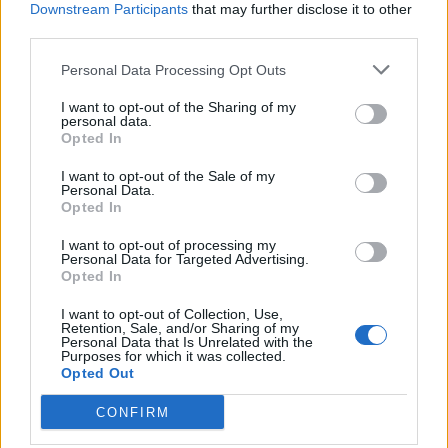
išskirtinį šventinį
Downstream Participants
that may further disclose it to other
koncertą
third parties.
Personal Data Processing Opt Outs
I want to opt-out of the Sharing of my
personal data.
Opted In
I want to opt-out of the Sale of my
Personal Data.
Kultūra
Kultūra
Opted In
Kaip gerai miestiečiai
Klaipėda prieš 100 metų:
I want to opt-out of processing my
pažįsta kultūrinę
sostų karai (93)
Personal Data for Targeted Advertising.
Opted In
Klaipėdą: rezultatas
nustebino
I want to opt-out of Collection, Use,
Retention, Sale, and/or Sharing of my
Personal Data that Is Unrelated with the
Purposes for which it was collected.
Opted Out
CONFIRM