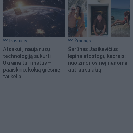
Pasaulis
Žmonės
Atsakui į naują rusų
Šarūnas Jasikevičius
technologiją sukurti
lepina atostogų kadrais:
Ukraina turi metus –
nuo žmonos neįmanoma
paaiškino, kokią grėsmę
atitraukti akių
tai kelia