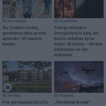
Horoskopai
Gyvenimas
Šių Zodiako ženklų
Policija atnaujino
gyvenimas labai greitai
žmogžudystės bylą, dėl
apsisuks 180 laipsnių
kurios nekaltas vyras
kampu
kalėjo 38 metus – tikrasis
kaltininkas vis dar
ieškomas
Verslas
Pasaulis
Prie garsiausios kurorto
„Sterbliniai dronai“: