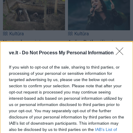
Kultūra
Kultūra
Naujos bronzinio
Aušra Butkevičienė:
piliakalnio atodangos
(5)
negaliu atskirti, kur -
ve.lt -
Do Not Process My Personal Information
darbas, o kur - pomėgis
If you wish to opt-out of the sale, sharing to third parties, or
processing of your personal or sensitive information for
targeted advertising by us, please use the below opt-out
section to confirm your selection. Please note that after your
opt-out request is processed you may continue seeing
interest-based ads based on personal information utilized by
us or personal information disclosed to third parties prior to
Kultūra
Kultūra
your opt-out. You may separately opt-out of the further
„Scanorama vasara“
Linas Adomaitis
disclosure of your personal information by third parties on the
Nidoje – tu ir tavo 7
Naujuosius metus kviečia
IAB’s list of downstream participants. This information may
pasimatymai su kinu
sutikti Palangoje: ruošia
also be disclosed by us to third parties on the
IAB’s List of