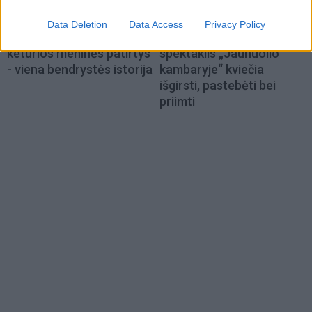
Kultūra
Kultūra
Data Deletion
Data Access
Privacy Policy
Klaipėdos festivalis:
Iki skausmo atviras
keturios meninės patirtys
spektaklis „Jaunuolio
- viena bendrystės istorija
kambaryje“ kviečia
išgirsti, pastebėti bei
priimti