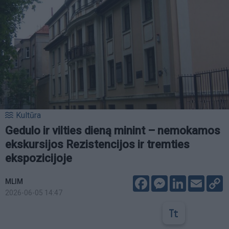
Kultūra
Gedulo ir vilties dieną minint – nemokamos
ekskursijos Rezistencijos ir tremties
ekspozicijoje
Facebook
Messenger
LinkedIn
Email
C
MLIM
L
2026-06-05 14:47