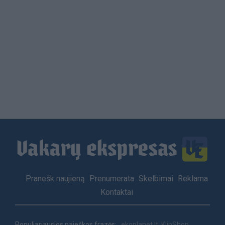
Load
More
Footer
Pranešk naujieną
Prenumerata
Skelbimai
Reklama
menu
Kontaktai
Populiariausios paieškos frazės:
ekoplanet.lt
KlipShop