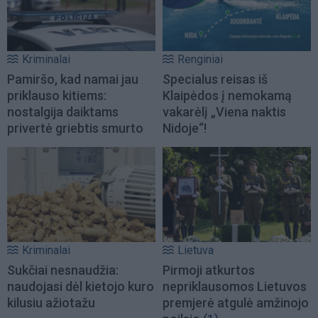
Kriminalai
Renginiai
Pamiršo, kad namai jau
Specialus reisas iš
priklauso kitiems:
Klaipėdos į nemokamą
nostalgija daiktams
vakarėlį „Viena naktis
privertė griebtis smurto
Nidoje“!
Kriminalai
Lietuva
Sukčiai nesnaudžia:
Pirmoji atkurtos
naudojasi dėl kietojo kuro
nepriklausomos Lietuvos
kilusiu ažiotažu
premjerė atgulė amžinojo