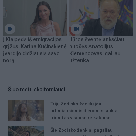
Į Klaipėdą iš emigracijos
Jūros šventę anksčiau
grįžusi Karina Kučinskienė
puošęs Anatolijus
įvardijo didžiausią savo
Klemencovas: gal jau
norą
užtenka
Šiuo metu skaitomiausi
Trijų Zodiako ženklų jau
artimiausiomis dienomis laukia
triumfas visuose reikaluose
Šie Zodiako ženklai pagaliau