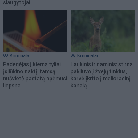
slaugytojai
Kriminalai
Kriminalai
Padegėjas į kiemą tyliai
Laukinis ir naminis: stirna
įsliūkino naktį: tamsą
pakliuvo į žvejų tinklus,
nušvietė pastatą apėmusi
karvė įkrito į melioracinį
liepsna
kanalą