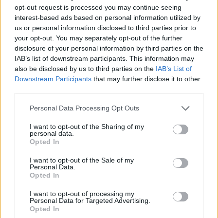
opt-out request is processed you may continue seeing
interest-based ads based on personal information utilized by
Kultūra
Kultūra
us or personal information disclosed to third parties prior to
Alanas Chošnau kviečia į
Poezijos festivalis
your opt-out. You may separately opt-out of the further
Palangą: vasaros vakarui
LIUDVIKA kviečia į
disclosure of your personal information by third parties on the
ruošia gyvo garso
kūrybos vakarą
IAB’s list of downstream participants. This information may
koncertą
(1)
also be disclosed by us to third parties on the
IAB’s List of
Downstream Participants
that may further disclose it to other
third parties.
Personal Data Processing Opt Outs
I want to opt-out of the Sharing of my
personal data.
Opted In
I want to opt-out of the Sale of my
Personal Data.
Opted In
I want to opt-out of processing my
Personal Data for Targeted Advertising.
Opted In