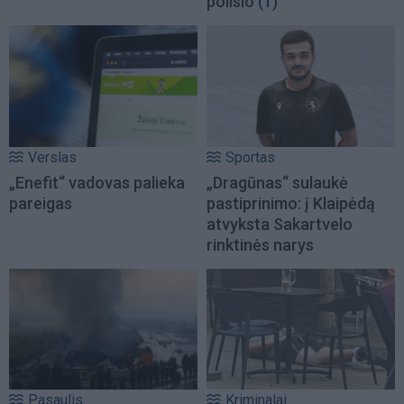
poilsio
(1)
Verslas
Sportas
„Enefit“ vadovas palieka
„Dragūnas“ sulaukė
pareigas
pastiprinimo: į Klaipėdą
atvyksta Sakartvelo
rinktinės narys
Pasaulis
Kriminalai