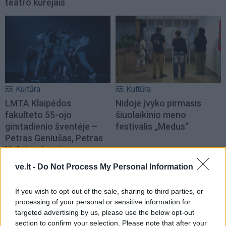
teatro kūrėjais
Kultūra
Kultūra
LMTA Klaipėdos
Nidoje įvyko pirmasis
fakulteto 55-ojo
šiuolaikinio meno
gimtadienio šventėje –
festivalis „Medus“
Petras Geniušas, Petras
Vyšniauskas ir
remiksuotas Čiurlionis
ve.lt -
Do Not Process My Personal Information
If you wish to opt-out of the sale, sharing to third parties, or
processing of your personal or sensitive information for
targeted advertising by us, please use the below opt-out
section to confirm your selection. Please note that after your