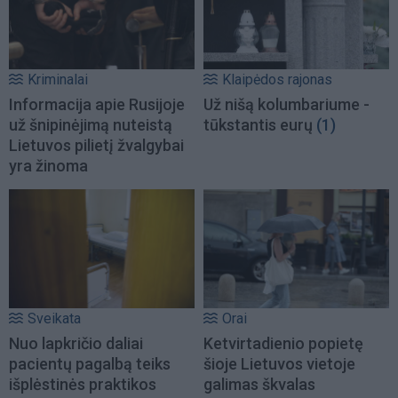
Kriminalai
Klaipėdos rajonas
Informacija apie Rusijoje
Už nišą kolumbariume -
už šnipinėjimą nuteistą
tūkstantis eurų
(1)
Lietuvos pilietį žvalgybai
yra žinoma
Sveikata
Orai
Nuo lapkričio daliai
Ketvirtadienio popietę
pacientų pagalbą teiks
šioje Lietuvos vietoje
išplėstinės praktikos
galimas škvalas