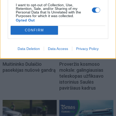
I want to opt-out of Collection, Use,
NAUJI
Retention, Sale, and/or Sharing of my
Personal Data that Is Unrelated with the
Purposes for which it was collected.
Opted Out
CONFIRM
Data Deletion
Data Access
Privacy Policy
Kriminalai
Technologijos
Muitininko Dulaičio
Proveržis kosmoso
pasekėjas nušovė gandrą
moksle: galingiausias
teleskopas užfiksavo
istorinius Saulės
paviršiaus kadrus