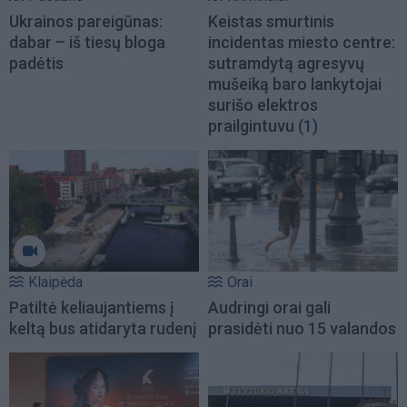
Ukrainos pareigūnas:
Keistas smurtinis
dabar – iš tiesų bloga
incidentas miesto centre:
padėtis
sutramdytą agresyvų
mušeiką baro lankytojai
surišo elektros
prailgintuvu
(1)
Klaipėda
Orai
Patiltė keliaujantiems į
Audringi orai gali
keltą bus atidaryta rudenį
prasidėti nuo 15 valandos