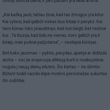
žinutę siunčia daina, ir jam pačiam yra labai artima.
„Kai kažką jauti, tačiau žinai, kad tas žmogus yra kitur.
Kai vyliesi, kad galbūt viskas bus kitaip ir pavyks. Kai
tavo kūnas toks įsiaudrinęs, kad nori bėgti, bet nežinai
kur...Ta iliuzija, kad šoki ne vienas, nors galbūt yra ir
kitaip, man puikiai pažįstama“, – neslepia kūrėjas.
Bet koks jausmas – pyktis, pavydas, apatija ar didžiulė
aistra – visi jie inspiruoja atlikėją kurti ir neabejotinai
nugula į naujų dainų eilutes. Šis kartas – ne išimtis.
Būtent todėl vaizdo klipe moters personažas sukurtas
itin subtiliai.