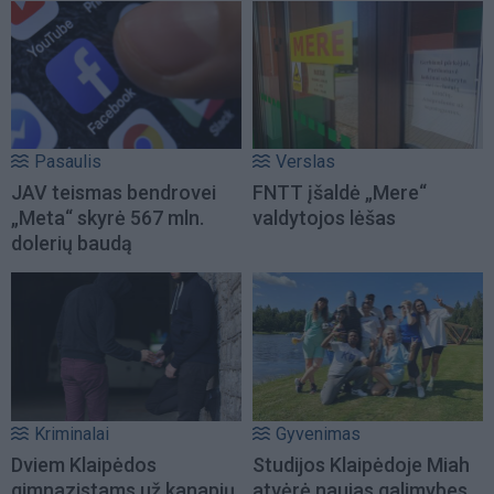
Pasaulis
Verslas
JAV teismas bendrovei
FNTT įšaldė „Mere“
„Meta“ skyrė 567 mln.
valdytojos lėšas
dolerių baudą
Kriminalai
Gyvenimas
Dviem Klaipėdos
Studijos Klaipėdoje Miah
gimnazistams už kanapių
atvėrė naujas galimybes