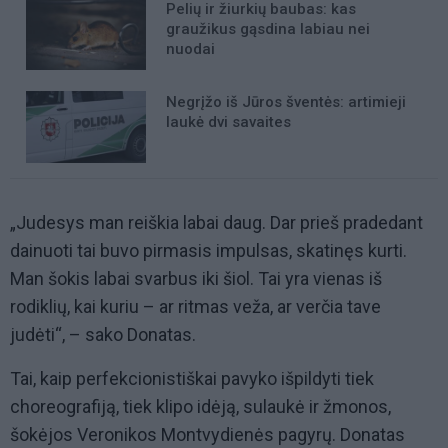
Pelių ir žiurkių baubas: kas
graužikus gąsdina labiau nei
nuodai
Negrįžo iš Jūros šventės: artimieji
laukė dvi savaites
„Judesys man reiškia labai daug. Dar prieš pradedant
dainuoti tai buvo pirmasis impulsas, skatinęs kurti.
Man šokis labai svarbus iki šiol. Tai yra vienas iš
rodiklių, kai kuriu – ar ritmas veža, ar verčia tave
judėti“, – sako Donatas.
Tai, kaip perfekcionistiškai pavyko išpildyti tiek
choreografiją, tiek klipo idėją, sulaukė ir žmonos,
šokėjos Veronikos Montvydienės pagyrų. Donatas