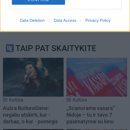
Data Deletion
Data Access
Privacy Policy
TAIP PAT SKAITYKITE
Kultūra
Kultūra
Aušra Butkevičienė:
„Scanorama vasara“
negaliu atskirti, kur -
Nidoje – tu ir tavo 7
darbas, o kur - pomėgis
pasimatymai su kinu