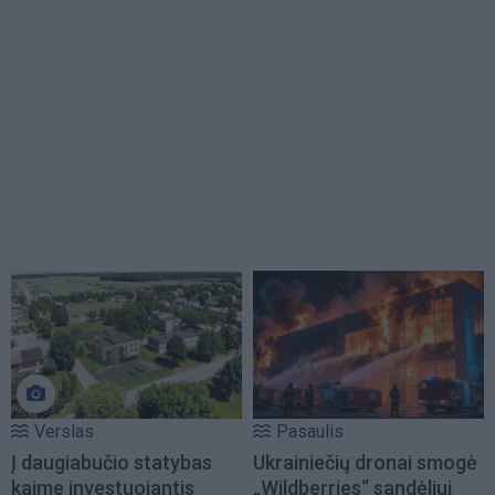
Verslas
Pasaulis
Į daugiabučio statybas
Ukrainiečių dronai smogė
kaime investuojantis
„Wildberries“ sandėliui