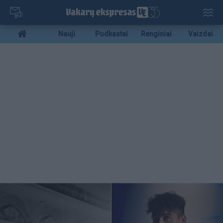
Pereiti
į
pagrindinį
Mobile
Nauji
Podkastai
Renginiai
Vaizdai
turinį
menu
bottom