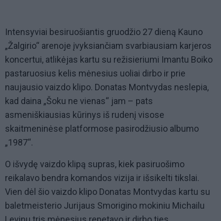
Intensyviai besiruošiantis gruodžio 27 dieną Kauno
„Žalgirio“ arenoje įvyksiančiam svarbiausiam karjeros
koncertui, atlikėjas kartu su režisieriumi Imantu Boiko
pastaruosius kelis mėnesius uoliai dirbo ir prie
naujausio vaizdo klipo. Donatas Montvydas neslepia,
kad daina „Šoku ne vienas“ jam – pats
asmeniškiausias kūrinys iš rudenį visose
skaitmeninėse platformose pasirodžiusio albumo
„1987“.
O išvydę vaizdo klipą supras, kiek pasiruošimo
reikalavo bendra komandos vizija ir išsikelti tikslai.
Vien dėl šio vaizdo klipo Donatas Montvydas kartu su
baletmeisterio Jurijaus Smorigino mokiniu Michailu
Levinu tris mėnesius repetavo ir dirbo ties