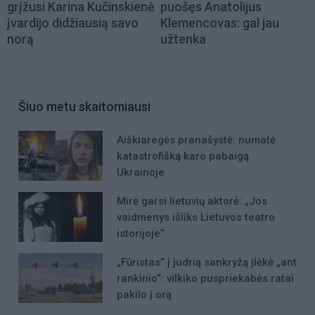
grįžusi Karina Kučinskienė
puošęs Anatolijus
įvardijo didžiausią savo
Klemencovas: gal jau
norą
užtenka
Šiuo metu skaitomiausi
Aiškiaregės pranašystė: numatė
katastrofišką karo pabaigą
Ukrainoje
Mirė garsi lietuvių aktorė: „Jos
vaidmenys išliks Lietuvos teatro
istorijoje“
„Fūristas“ į judrią sankryžą įlėkė „ant
rankinio“: vilkiko puspriekabės ratai
pakilo į orą