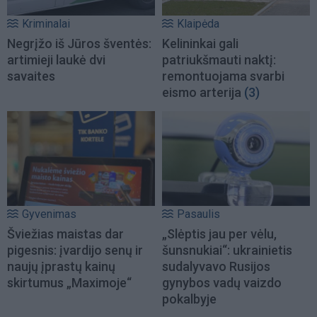
Kriminalai
Klaipėda
Negrįžo iš Jūros šventės:
Kelininkai gali
artimieji laukė dvi
patriukšmauti naktį:
savaites
remontuojama svarbi
eismo arterija
(3)
Gyvenimas
Pasaulis
Šviežias maistas dar
„Slėptis jau per vėlu,
pigesnis: įvardijo senų ir
šunsnukiai“: ukrainietis
naujų įprastų kainų
sudalyvavo Rusijos
skirtumus „Maximoje“
gynybos vadų vaizdo
pokalbyje