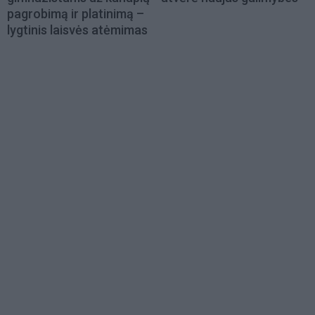
pagrobimą ir platinimą –
lygtinis laisvės atėmimas
Load
More