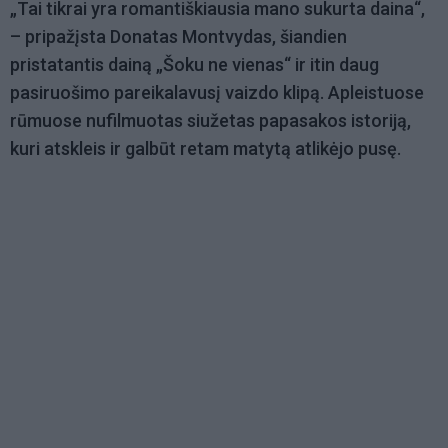
„Tai tikrai yra romantiškiausia mano sukurta daina“,
– pripažįsta Donatas Montvydas, šiandien
pristatantis dainą „Šoku ne vienas“ ir itin daug
pasiruošimo pareikalavusį vaizdo klipą. Apleistuose
rūmuose nufilmuotas siužetas papasakos istoriją,
kuri atskleis ir galbūt retam matytą atlikėjo pusę.