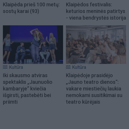
Klaipėda prieš 100 metų:
Klaipėdos festivalis:
sostų karai (93)
keturios meninės patirtys
- viena bendrystės istorija
Kultūra
Kultūra
Iki skausmo atviras
Klaipėdoje prasidėjo
spektaklis „Jaunuolio
„Jauno teatro dienos“:
kambaryje“ kviečia
vakare miestiečių laukia
išgirsti, pastebėti bei
nemokami susitikimai su
priimti
teatro kūrėjais