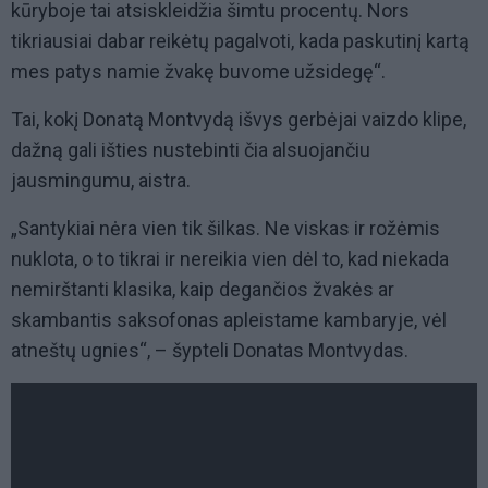
kūryboje tai atsiskleidžia šimtu procentų. Nors
tikriausiai dabar reikėtų pagalvoti, kada paskutinį kartą
mes patys namie žvakę buvome užsidegę“.
Tai, kokį Donatą Montvydą išvys gerbėjai vaizdo klipe,
dažną gali išties nustebinti čia alsuojančiu
jausmingumu, aistra.
„Santykiai nėra vien tik šilkas. Ne viskas ir rožėmis
nuklota, o to tikrai ir nereikia vien dėl to, kad niekada
nemirštanti klasika, kaip degančios žvakės ar
skambantis saksofonas apleistame kambaryje, vėl
atneštų ugnies“, – šypteli Donatas Montvydas.