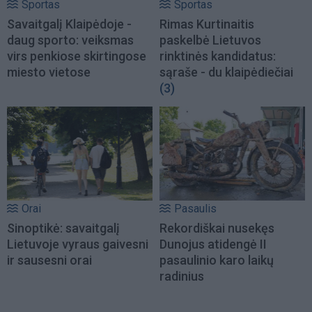
Sportas
Sportas
Savaitgalį Klaipėdoje -
Rimas Kurtinaitis
daug sporto: veiksmas
paskelbė Lietuvos
virs penkiose skirtingose
rinktinės kandidatus:
miesto vietose
sąraše - du klaipėdiečiai
(3)
Orai
Pasaulis
Sinoptikė: savaitgalį
Rekordiškai nusekęs
Lietuvoje vyraus gaivesni
Dunojus atidengė II
ir sausesni orai
pasaulinio karo laikų
radinius