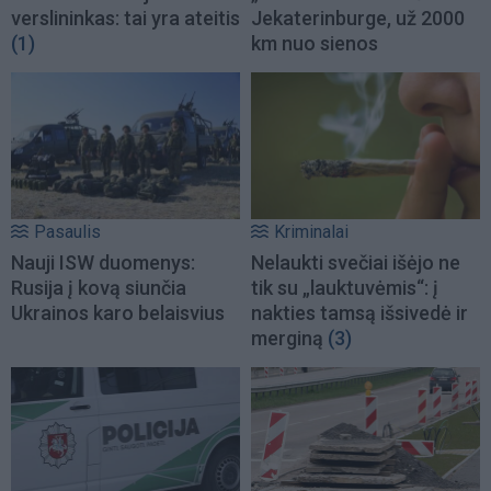
verslininkas: tai yra ateitis
Jekaterinburge, už 2000
(1)
km nuo sienos
Pasaulis
Kriminalai
Nauji ISW duomenys:
Nelaukti svečiai išėjo ne
Rusija į kovą siunčia
tik su „lauktuvėmis“: į
Ukrainos karo belaisvius
nakties tamsą išsivedė ir
merginą
(3)