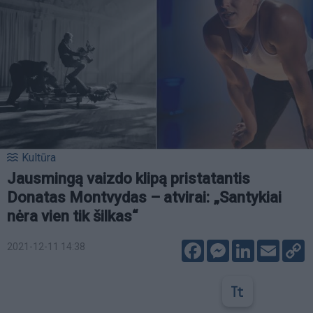
Kultūra
Jausmingą vaizdo klipą pristatantis
Donatas Montvydas – atvirai: „Santykiai
nėra vien tik šilkas“
Facebook
Messenger
LinkedIn
Email
C
2021-12-11 14:38
L