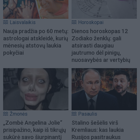
Laisvalaikis
Horoskopai
Nauja pradžia po 60 metų:
Dienos horoskopas 12
astrologai atskleidė, kurių
Zodiako ženklų: gali
mėnesių atstovų laukia
atsirasti daugiau
pokyčiai
jautrumo dėl pinigų,
nuosavybės ar vertybių
Žmonės
Pasaulis
„Zombė Angelina Jolie“
Stalino šešėlis virš
prisipažino, kaip iš tikrųjų
Kremliaus: kas laukia
sukūrė savo šiurpinantį
Rusijos pasitraukus