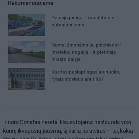
Rekomenduojame
Pensijų pinigai - naudotiems
automobiliams
Namai žmonėms su psichikos ir
intelekto negalia - ir pietinėje
miesto dalyje
Kas tas paslaptingas jaunuolis,
rytais stovintis ant tilto?
Ir nors Donatas neretai klausytojams neišduoda visų
kūrinį įkvėpusių jausmų, šį kartą jis atviras – tai, kokią