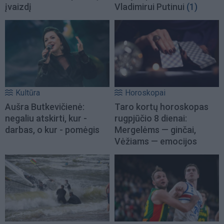
įvaizdį
Vladimirui Putinui
(1)
Kultūra
Horoskopai
Aušra Butkevičienė:
Taro kortų horoskopas
negaliu atskirti, kur -
rugpjūčio 8 dienai:
darbas, o kur - pomėgis
Mergelėms — ginčai,
Vėžiams — emocijos