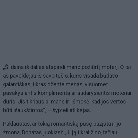
„Ši daina iš dalies atspindi mano požiūrį į moterį. O tai
aš paveldėjau iš savo tėčio, kuris visada būdavo
galantiškas, tikras džentelmenas, visuomet
pasakysiantis komplimentą ar atidarysiantis moteriai
duris. Jis tikriausiai mane ir išmokė, kad jos vertos
būti išaukštintos“, – šypteli atlikėjas.
Paklaustas, ar tokią romantišką pusę pažįsta ir jo
žmona, Donatas juokiasi: „Ji ją tikrai žino, tačiau