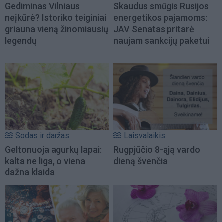
Gediminas Vilniaus
Skaudus smūgis Rusijos
neįkūrė? Istoriko teiginiai
energetikos pajamoms:
griauna vieną žinomiausių
JAV Senatas pritarė
legendų
naujam sankcijų paketui
Sodas ir daržas
Laisvalaikis
Geltonuoja agurkų lapai:
Rugpjūčio 8-ąją vardo
kalta ne liga, o viena
dieną švenčia
dažna klaida