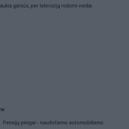
raukia garsūs, per televiziją rodomi veidai.
me
Pensijų pinigai - naudotiems automobiliams