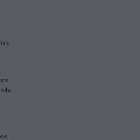
taip
juos
vils,
ose,