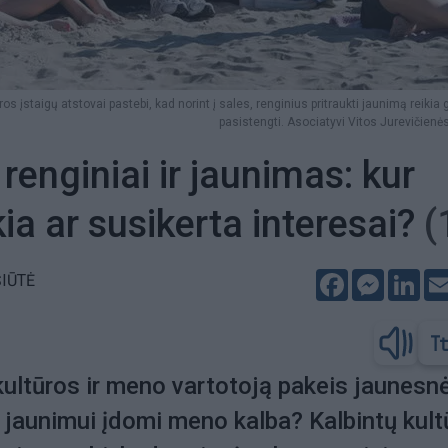
ros įstaigų atstovai pastebi, kad norint į sales, renginius pritraukti jaunimą reikia 
pasistengti. Asociatyvi Vitos Jurevičienės
renginiai ir jaunimas: kur
kia ar susikerta interesai?
(
Facebook
Messeng
Lin
ŠIŪTĖ
kultūros ir meno vartotoją pakeis jaunesn
r jaunimui įdomi meno kalba? Kalbintų kult