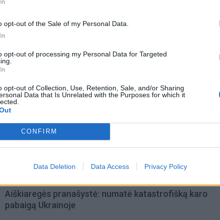
In
o opt-out of the Sale of my Personal Data.
In
to opt-out of processing my Personal Data for Targeted
ing.
In
o opt-out of Collection, Use, Retention, Sale, and/or Sharing
ersonal Data that Is Unrelated with the Purposes for which it
lected.
Out
omiausi
CONFIRM
Mirė garsi lietuvių aktorė: „Jos vaidmenys išliks Lietuv
teatro istorijoje“
Data Deletion
Data Access
Privacy Policy
Aiškiaregės pranašystė: numatė katastrofišką karo
pabaigą Ukrainoje