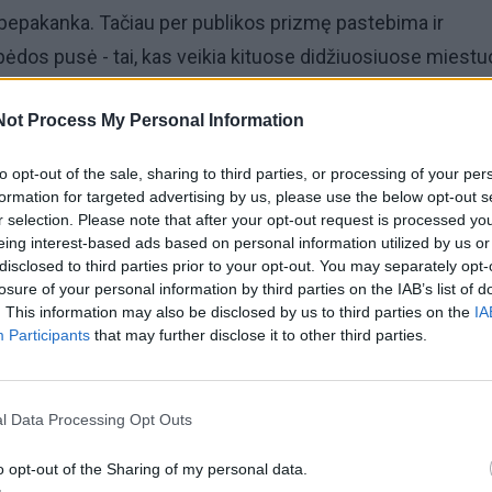
bepakanka. Tačiau per publikos prizmę pastebima ir
pėdos pusė - tai, kas veikia kituose didžiuosiuose miestu
a be atsako.
Not Process My Personal Information
li ir nebūti
to opt-out of the sale, sharing to third parties, or processing of your per
formation for targeted advertising by us, please use the below opt-out s
taigų atstovų atviri: stengiasi būti įdomūs ir patrauklūs
r selection. Please note that after your opt-out request is processed y
eing interest-based ads based on personal information utilized by us or
čiai kartai. Kartais tam dedamos specialios pastangos, ka
disclosed to third parties prior to your opt-out. You may separately opt-
 laiku pasirodo tinkami žmonės. Daugelis džiaugiasi
losure of your personal information by third parties on the IAB’s list of
. This information may also be disclosed by us to third parties on the
IA
mokyklų bendruomenėmis, tačiau apgailestauja, kad toji
Participants
that may further disclose it to other third parties.
i kituose didmiesčiuose būna aktyviausia, uostamiestyje, 
mogų.
l Data Processing Opt Outs
o opt-out of the Sharing of my personal data.