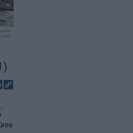
gerokai
 nuotr.
1)
er
kedIn
Email
Copy
Link
ė
ūros