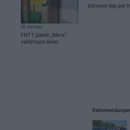
žiūrovus taip pat t
Verslas
FNTT įšaldė „Mere“
valdytojos lėšas
Rekomenduoja