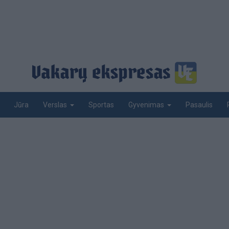
Jūra
Sportas
Pasaulis
Verslas
Gyvenimas