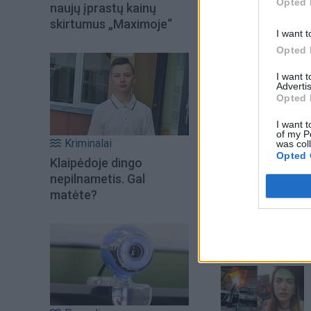
Opted 
naujų įprastų kainų
skirtumus „Maximoje“
I want t
Opted 
I want 
Advertis
Opted 
I want t
of my P
Kriminalai
was col
Opted 
Klaipėdoje dingo
nepilnametis. Gal
Šiuo metu skait
matėte?