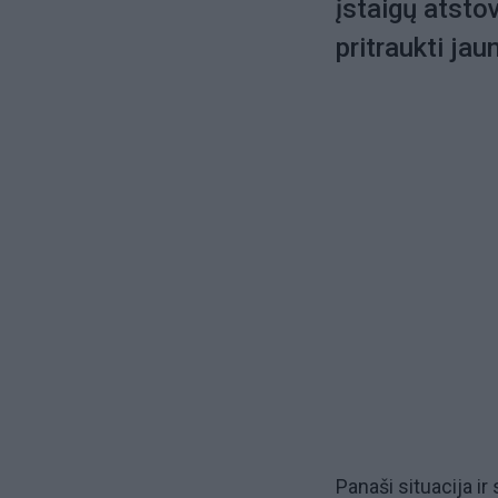
įstaigų atstov
pritraukti jau
Panaši situacija ir