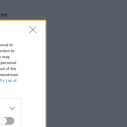
ose,
sonal or
ection to
ou may
 personal
rtais
out of the
 downstream
B’s List of
deja,