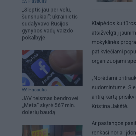
Pasaulis
„Slėptis jau per vėlu,
šunsnukiai“: ukrainietis
Klaipėdos kultūros
sudalyvavo Rusijos
gynybos vadų vaizdo
atsižvelgti į jaun
pokalbyje
mokyklinės progra
pat kviečiami popul
organizuojami speci
„Norėdami pritrauk
sudomintume. Siekia
Pasaulis
antrą kartą prisikv
JAV teismas bendrovei
„Meta“ skyrė 567 mln.
Kristina Jakštė.
dolerių baudą
Ar pastangos pasit
renkasi noriai: įdo