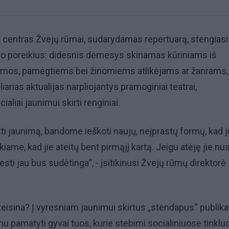
 centras Žvejų rūmai, sudarydamas repertuarą, stengiasi
imo poreikius: didesnis dėmesys skiriamas kūriniams iš
mos, pamėgtiems bei žinomiems atlikėjams ar žanrams, 
iarias aktualijas narpliojantys pramoginiai teatrai,
aliai jaunimui skirti renginiai.
ti jaunimą, bandome ieškoti naujų, neįprastų formų, kad 
me, kad jie ateitų bent pirmąjį kartą. Jeigu atėję jie nusi
iesti jau bus sudėtinga“, - įsitikinusi Žvejų rūmų direktorė
eisina? Į vyresniam jaunimui skirtus „stendapus“ publika
mu pamatyti gyvai tuos, kurie stebimi socialiniuose tinklu