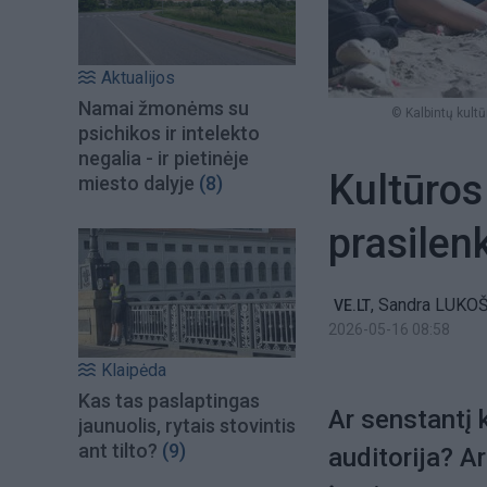
Aktualijos
Namai žmonėms su
© Kalbintų kultū
psichikos ir intelekto
negalia - ir pietinėje
Kultūros 
miesto dalyje
(8)
prasilen
,
Sandra LUKO
VE.LT
2026-05-16 08:58
Klaipėda
Kas tas paslaptingas
Ar senstantį 
jaunuolis, rytais stovintis
ant tilto?
(9)
auditorija? A