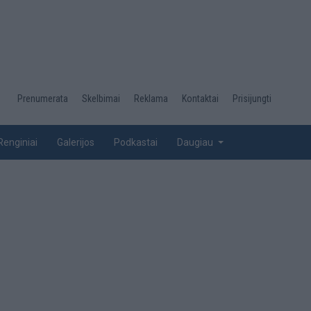
Desktop
Prenumerata
Skelbimai
Reklama
Kontaktai
Prisijungti
menu
top
Renginiai
Galerijos
Podkastai
Daugiau