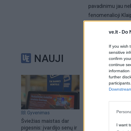
pavadinimu jau ne
fenomenalioji Klai
uostamiestyje liek
ve.lt -
Do 
Antro karto ga
If you wish 
sensitive in
NAUJI
Dauguma kalbintų įs
confirm you
continue se
jaunimui bei augan
information 
- tiesiog reikiamu
further disc
participants
suaktyvėjusiomis 
Downstream 
jaunimo dalis, kur
randa kitokių pra
Persona
Gyvenimas
Šviežias maistas dar
I want t
pigesnis: įvardijo senų ir