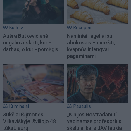
Kultūra
Receptai
Aušra Butkevičienė:
Naminiai rageliai su
negaliu atskirti, kur -
abrikosais – minkšti,
darbas, o kur - pomėgis
kvapnūs ir lengvai
pagaminami
Kriminalai
Pasaulis
Sukčiai iš įmonės
„Kinijos Nostradamu“
Vilkaviškyje išviliojo 48
vadinamas profesorius
tūkst. eurų
skelbia: kare JAV laukia