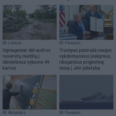
Lietuva
Pasaulis
Ugniagesiai: dėl audros
Trumpas pasirašė naujus
nuverstų medžių į
vykdomuosius įsakymus,
iškvietimus vykome 49
ribojančius prigimtinę
kartus
teisę į JAV pilietybę
Aktualijos
Pasaulis