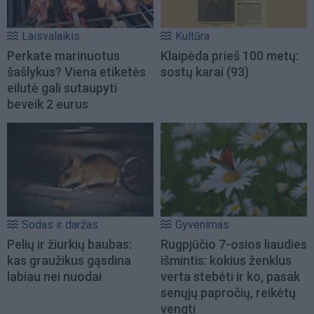
Laisvalaikis
Kultūra
Perkate marinuotus
Klaipėda prieš 100 metų:
šašlykus? Viena etiketės
sostų karai (93)
eilutė gali sutaupyti
beveik 2 eurus
Sodas ir daržas
Gyvenimas
Pelių ir žiurkių baubas:
Rugpjūčio 7-osios liaudies
kas graužikus gąsdina
išmintis: kokius ženklus
labiau nei nuodai
verta stebėti ir ko, pasak
senųjų papročių, reikėtų
vengti