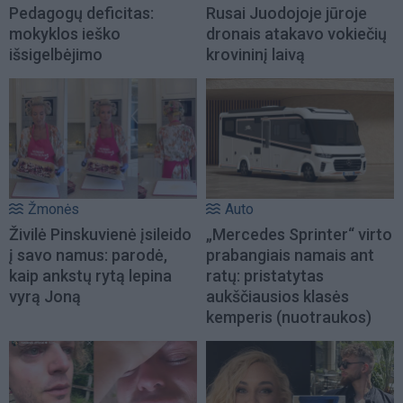
Pedagogų deficitas:
Rusai Juodojoje jūroje
mokyklos ieško
dronais atakavo vokiečių
išsigelbėjimo
krovininį laivą
Žmonės
Auto
Živilė Pinskuvienė įsileido
„Mercedes Sprinter“ virto
į savo namus: parodė,
prabangiais namais ant
kaip ankstų rytą lepina
ratų: pristatytas
vyrą Joną
aukščiausios klasės
kemperis (nuotraukos)