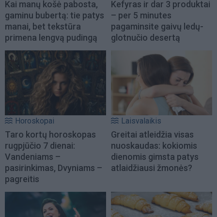
Kai manų košė pabosta,
Kefyras ir dar 3 produktai
gaminu bubertą: tie patys
– per 5 minutes
manai, bet tekstūra
pagaminsite gaivų ledų-
primena lengvą pudingą
glotnučio desertą
Horoskopai
Laisvalaikis
Taro kortų horoskopas
Greitai atleidžia visas
rugpjūčio 7 dienai:
nuoskaudas: kokiomis
Vandeniams –
dienomis gimsta patys
pasirinkimas, Dvyniams –
atlaidžiausi žmonės?
pagreitis