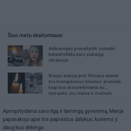
Šiuo metu skaitomiausi
Aiškiaregės pranašystė: numatė
katastrofišką karo pabaigą
Ukrainoje
Kraupi avarija prie Vilniaus atėmė
tris brangiausius žmones: pranešė,
kaip bus atsisveikinama su
mergaite, jos mama ir močiute
Apmąstydama savo ilgą ir laimingą gyvenimą, Marija
papasakojo apie tris paprastus dalykus, kuriems ji
daug kuo dėkinga: