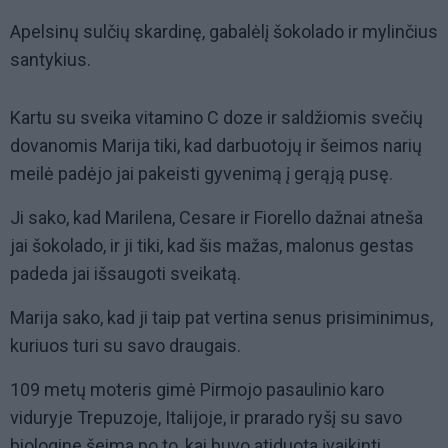
Apelsinų sulčių skardinę, gabalėlį šokolado ir mylinčius
santykius.
Kartu su sveika vitamino C doze ir saldžiomis svečių
dovanomis Marija tiki, kad darbuotojų ir šeimos narių
meilė padėjo jai pakeisti gyvenimą į gerąją pusę.
Ji sako, kad Marilena, Cesare ir Fiorello dažnai atneša
jai šokolado, ir ji tiki, kad šis mažas, malonus gestas
padeda jai išsaugoti sveikatą.
Marija sako, kad ji taip pat vertina senus prisiminimus,
kuriuos turi su savo draugais.
109 metų moteris gimė Pirmojo pasaulinio karo
viduryje Trepuzoje, Italijoje, ir prarado ryšį su savo
biologine šeima po to, kai buvo atiduota įvaikinti.