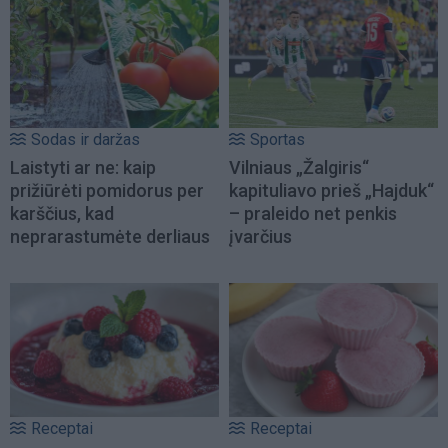
Sodas ir daržas
Sportas
Laistyti ar ne: kaip
Vilniaus „Žalgiris“
prižiūrėti pomidorus per
kapituliavo prieš „Hajduk“
karščius, kad
– praleido net penkis
neprarastumėte derliaus
įvarčius
Receptai
Receptai