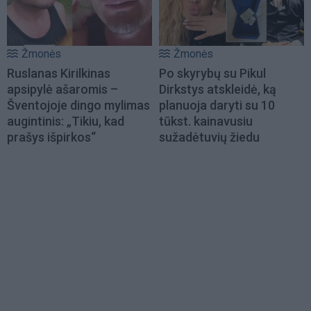
Žmonės
Žmonės
Ruslanas Kirilkinas
Po skyrybų su Pikul
apsipylė ašaromis –
Dirkstys atskleidė, ką
Šventojoje dingo mylimas
planuoja daryti su 10
augintinis: „Tikiu, kad
tūkst. kainavusiu
prašys išpirkos“
sužadėtuvių žiedu