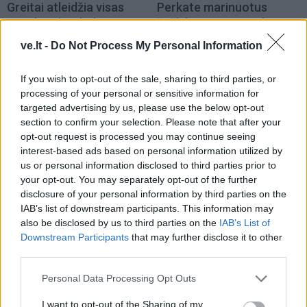
Greitai atleidžia visas
Perkate marinuotus
nuoskaudas: kokiomis
šašlykus? Viena etiketės
dienomis gimsta patys
eilutė gali sutaupyti
ve.lt -
Do Not Process My Personal Information
atlaidžiausi žmonės?
beveik 2 eurus
If you wish to opt-out of the sale, sharing to third parties, or
processing of your personal or sensitive information for
targeted advertising by us, please use the below opt-out
section to confirm your selection. Please note that after your
opt-out request is processed you may continue seeing
interest-based ads based on personal information utilized by
us or personal information disclosed to third parties prior to
Laisvalaikis
Laisvalaikis
your opt-out. You may separately opt-out of the further
Rugpjūčio 7-ąją vardo
Pasirinkite gestą ir
disclosure of your personal information by third parties on the
dieną švenčia
sužinokite, ką jumyse
IAB’s list of downstream participants. This information may
pastebi pirmiausia, bet
also be disclosed by us to third parties on the
IAB’s List of
Downstream Participants
that may further disclose it to other
retai pasako garsiai
third parties.
Personal Data Processing Opt Outs
I want to opt-out of the Sharing of my