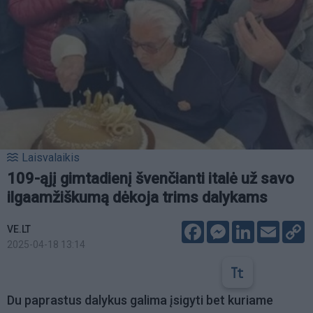
Laisvalaikis
109-ąjį gimtadienį švenčianti italė už savo
ilgaamžiškumą dėkoja trims dalykams
Facebook
Messenger
LinkedIn
Email
C
VE.LT
L
2025-04-18 13:14
Du paprastus dalykus galima įsigyti bet kuriame