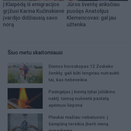
Į Klaipėdą iš emigracijos
Jūros šventę anksčiau
grįžusi Karina Kučinskienė
puošęs Anatolijus
įvardijo didžiausią savo
Klemencovas: gal jau
norą
užtenka
Šiuo metu skaitomiausi
Dienos horoskopas 12 Zodiako
ženklų: gali būti lengviau nutraukti
tai, kas nebeveikia
Padegėjas į kiemą tyliai įsliūkino
naktį: tamsą nušvietė pastatą
apėmusi liepsna
Plaukai mažiau riebaluosis: į
šampūną tereikia įberti vieną
ingredientą