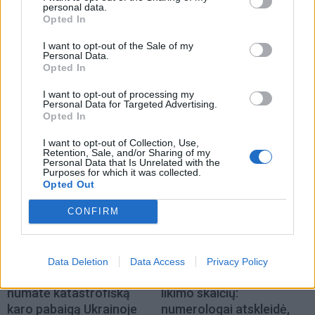
personal data.
Opted In
I want to opt-out of the Sale of my
Laisvalaikis
Laisvalaikis
Personal Data.
Opted In
Bulvaras: jei po lygiai, tai
Ar jums pakaks
po lygiai
(1)
išradingumo teisingai
I want to opt-out of processing my
išspręsti matematinį
Personal Data for Targeted Advertising.
Opted In
galvosūkį, panaudojant
tik vieną degtuką?
(1)
I want to opt-out of Collection, Use,
Retention, Sale, and/or Sharing of my
Personal Data that Is Unrelated with the
Purposes for which it was collected.
Opted Out
CONFIRM
Laisvalaikis
Laisvalaikis
Data Deletion
Data Access
Privacy Policy
Aiškiaregės pranašystė:
Apskaičiuokite savo
numatė katastrofišką
likimo skaičių:
karo pabaigą Ukrainoje
numerologai atskleidė,