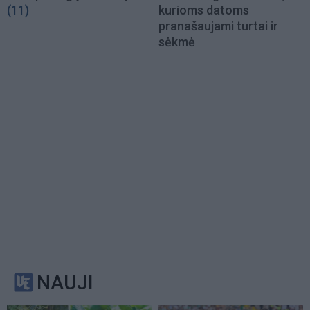
(11)
kurioms datoms
pranašaujami turtai ir
sėkmė
NAUJI