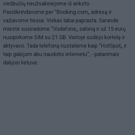
viešbučių neužsakinėjome iš anksto.
Pasitikrindavome per “Booking.com„ adresą ir
važiavome tiesiai. Viskas labai paprasta. Sarande
mieste susiradome “Vodafone„ saloną ir už 15 eurų
nusipirkome SIM su 21 GB. Vietoje sudėjo kortelę ir
aktyvavo. Tada telefoną nustatėme kaip “HotSpot„ ir
taip galėjom abu naudotis internetu“, - patarimais
dalijosi lietuvė.