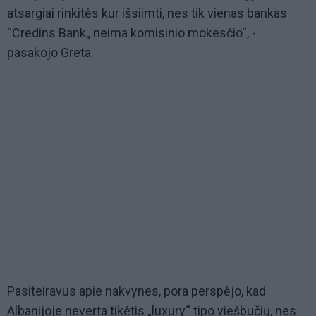
atsargiai rinkitės kur išsiimti, nes tik vienas bankas
“Credins Bank„ neima komisinio mokesčio“, -
pasakojo Greta.
Pasiteiravus apie nakvynes, pora perspėjo, kad
Albanijoje neverta tikėtis „luxury“ tipo viešbučių, nes