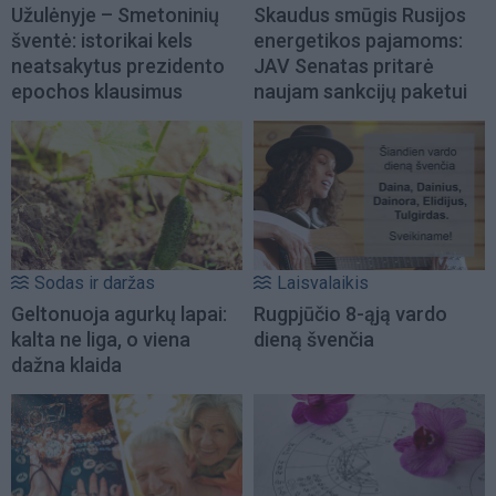
Užulėnyje – Smetoninių
Skaudus smūgis Rusijos
šventė: istorikai kels
energetikos pajamoms:
neatsakytus prezidento
JAV Senatas pritarė
epochos klausimus
naujam sankcijų paketui
Sodas ir daržas
Laisvalaikis
Geltonuoja agurkų lapai:
Rugpjūčio 8-ąją vardo
kalta ne liga, o viena
dieną švenčia
dažna klaida