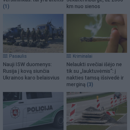
(1)
km nuo sienos
Pasaulis
Kriminalai
Nauji ISW duomenys:
Nelaukti svečiai išėjo ne
Rusija į kovą siunčia
tik su „lauktuvėmis“: į
Ukrainos karo belaisvius
nakties tamsą išsivedė ir
merginą
(3)