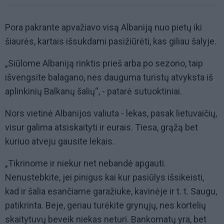
Pora pakrante apvažiavo visą Albaniją nuo pietų iki
šiaurės, kartais išsukdami pasižiūrėti, kas giliau šalyje.
„Siūlome Albaniją rinktis prieš arba po sezono, taip
išvengsite balagano, nes dauguma turistų atvyksta iš
aplinkinių Balkanų šalių“, - patarė sutuoktiniai.
Nors vietinė Albanijos valiuta - lekas, pasak lietuvaičių,
visur galima atsiskaityti ir eurais. Tiesa, grąžą bet
kuriuo atveju gausite lekais.
„Tikrinome ir niekur net nebandė apgauti.
Nenustebkite, jei pinigus kai kur pasiūlys išsikeisti,
kad ir šalia esančiame garažiuke, kavinėje ir t. t. Saugu,
patikrinta. Beje, geriau turėkite grynųjų, nes kortelių
skaitytuvų beveik niekas neturi. Bankomatų yra, bet