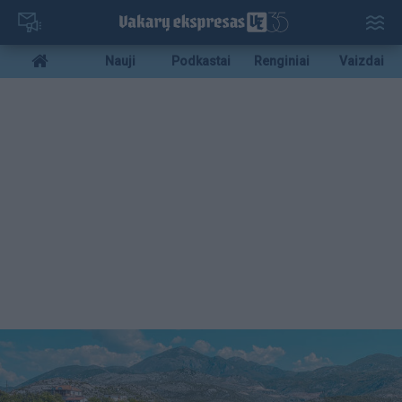
Pereiti
į
pagrindinį
Mobile
Nauji
Podkastai
Renginiai
Vaizdai
turinį
menu
bottom