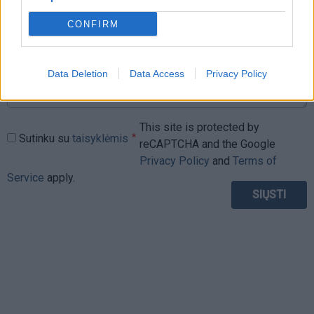
CONFIRM
Data Deletion
Data Access
Privacy Policy
This site is protected by
Sutinku su
taisyklėmis
reCAPTCHA and the Google
Privacy Policy
and
Terms of
Service
apply.