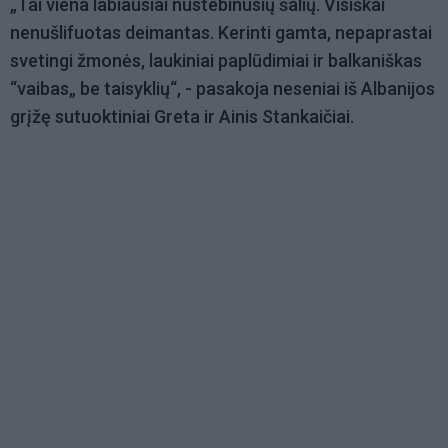
„Tai viena labiausiai nustebinusių šalių. Visiškai
nenušlifuotas deimantas. Kerinti gamta, nepaprastai
svetingi žmonės, laukiniai paplūdimiai ir balkaniškas
“vaibas„ be taisyklių“, - pasakoja neseniai iš Albanijos
grįžę sutuoktiniai Greta ir Ainis Stankaičiai.