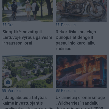
Orai
Pasaulis
Sinoptikė: savaitgalį
Rekordiškai nusekęs
Lietuvoje vyraus gaivesni
Dunojus atidengė II
ir sausesni orai
pasaulinio karo laikų
radinius
Verslas
Pasaulis
Į daugiabučio statybas
Ukrainiečių dronai smogė
kaime investuojantis
„Wildberries“ sandėliui
verslininkas: tai yra ateitis
Jekaterinburge, už 2000