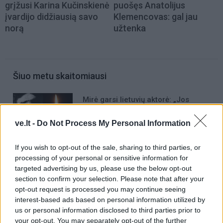
grįžusi Karina Kučinskienė
puošęs Anatolijus
įvardijo didžiausią savo
Klemencovas: gal jau
norą
užtenka
Šiuo metu skaitomiausi
Mirė garsi lietuvių aktorė: „Jos
vaidmenys išliks Lietuvos teatro
istorijoje“
ve.lt -
Do Not Process My Personal Information
„Fūristas“ į judrią sankryžą įlėkė „ant
If you wish to opt-out of the sale, sharing to third parties, or
rankinio“: vilkiko puspriekabės ratai
processing of your personal or sensitive information for
pakilo į orą
targeted advertising by us, please use the below opt-out
section to confirm your selection. Please note that after your
Rekordiškai nusekęs Dunojus
opt-out request is processed you may continue seeing
atidengė II pasaulinio karo laikų
interest-based ads based on personal information utilized by
radinius
us or personal information disclosed to third parties prior to
your opt-out. You may separately opt-out of the further