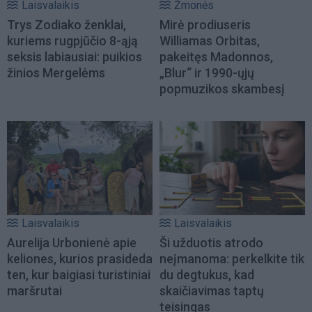
Laisvalaikis
Žmonės
Trys Zodiako ženklai,
Mirė prodiuseris
kuriems rugpjūčio 8-ąją
Williamas Orbitas,
seksis labiausiai: puikios
pakeitęs Madonnos,
žinios Mergelėms
„Blur“ ir 1990-ųjų
popmuzikos skambesį
Laisvalaikis
Laisvalaikis
Aurelija Urbonienė apie
Ši užduotis atrodo
keliones, kurios prasideda
neįmanoma: perkelkite tik
ten, kur baigiasi turistiniai
du degtukus, kad
maršrutai
skaičiavimas taptų
teisingas