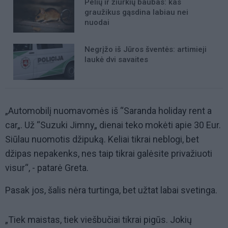
Pelių ir žiurkių baubas: kas
graužikus gąsdina labiau nei
nuodai
Negrįžo iš Jūros šventės: artimieji
laukė dvi savaites
„Automobilį nuomavomės iš “Saranda holiday rent a
car„. Už “Suzuki Jimny„ dienai teko mokėti apie 30 Eur.
Siūlau nuomotis džipuką. Keliai tikrai neblogi, bet
džipas nepakenks, nes taip tikrai galėsite privažiuoti
visur“, - patarė Greta.
Pasak jos, šalis nėra turtinga, bet užtat labai svetinga.
„Tiek maistas, tiek viešbučiai tikrai pigūs. Jokių