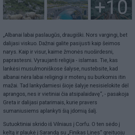
+10
„Albanai labai paslaugūs, draugiški. Nors vargingi, bet
dalijasi viskuo. Dažnai galite pasijusti kaip šeimos
narys. Kaip ir visur, kaime žmonės nuoširdesni,
paprastesni. Vyraujanti religija - islamas. Tie, kas
lankėsi musulmoniškose šalyse, nustebsite, kad
albanai nėra labai religingi ir moterų su burkomis itin
mažai. Tad lankydamiesi šioje šalyje nesisielokite dėl
aprangos, nes ir vietiniai čia atsipalaidavę“, - pasakoja
Greta ir dalijasi patarimais, kurie pravers
sumaniusiems aplankyti šią įdomią šalį.
Sutuoktiniai skrido iš Vilniaus į Corfu. O ten sėdo į
keltą ir plaukė į Sarandą su „Finikas Lines“ greituoju