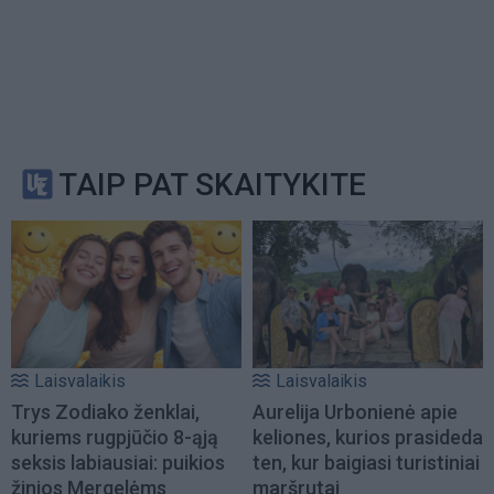
TAIP PAT SKAITYKITE
Laisvalaikis
Laisvalaikis
Trys Zodiako ženklai,
Aurelija Urbonienė apie
kuriems rugpjūčio 8-ąją
keliones, kurios prasideda
seksis labiausiai: puikios
ten, kur baigiasi turistiniai
žinios Mergelėms
maršrutai