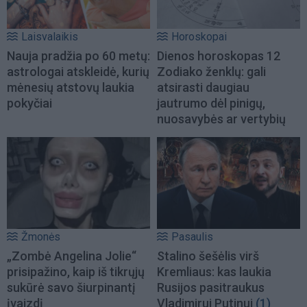
Laisvalaikis
Horoskopai
Nauja pradžia po 60 metų:
Dienos horoskopas 12
astrologai atskleidė, kurių
Zodiako ženklų: gali
mėnesių atstovų laukia
atsirasti daugiau
pokyčiai
jautrumo dėl pinigų,
nuosavybės ar vertybių
Žmonės
Pasaulis
„Zombė Angelina Jolie“
Stalino šešėlis virš
prisipažino, kaip iš tikrųjų
Kremliaus: kas laukia
sukūrė savo šiurpinantį
Rusijos pasitraukus
įvaizdį
Vladimirui Putinui
(1)