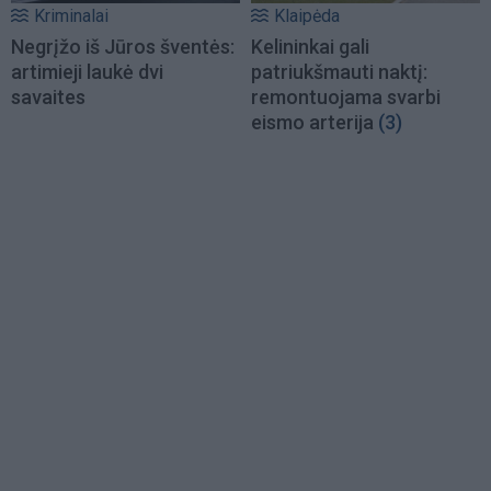
Kriminalai
Klaipėda
Negrįžo iš Jūros šventės:
Kelininkai gali
artimieji laukė dvi
patriukšmauti naktį:
savaites
remontuojama svarbi
eismo arterija
(3)
Load
More