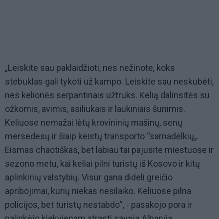
„Leiskite sau paklaidžioti, nes nežinote, koks
stebuklas gali tykoti už kampo. Leiskite sau neskubėti,
nes kelionės serpantinais užtruks. Kelią dalinsitės su
ožkomis, avimis, asiliukais ir laukiniais šunimis.
Keliuose nemažai lėtų krovininių mašinų, senų
mersedesų ir šiaip keistų transporto “samadėlkių„.
Eismas chaotiškas, bet labiau tai pajusite miestuose ir
sezono metu, kai keliai pilni turistų iš Kosovo ir kitų
aplinkinių valstybių. Visur gana dideli greičio
apribojimai, kurių niekas nesilaiko. Keliuose pilna
policijos, bet turistų nestabdo“, - pasakojo pora ir
palinkėjo kiekvienam atrasti savąją Albaniją.