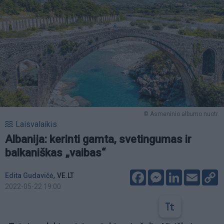
© Asmeninio albumo nuotr.
Laisvalaikis
Albanija: kerinti gamta, svetingumas ir
balkaniškas „vaibas“
Facebook
Messenger
LinkedIn
Email
C
,
Edita Gudavičė
VE.LT
L
2022-05-22 19:00