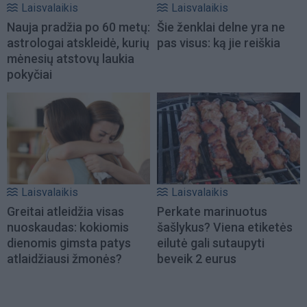
Laisvalaikis
Laisvalaikis
Nauja pradžia po 60 metų:
Šie ženklai delne yra ne
astrologai atskleidė, kurių
pas visus: ką jie reiškia
mėnesių atstovų laukia
pokyčiai
Laisvalaikis
Laisvalaikis
Greitai atleidžia visas
Perkate marinuotus
nuoskaudas: kokiomis
šašlykus? Viena etiketės
dienomis gimsta patys
eilutė gali sutaupyti
atlaidžiausi žmonės?
beveik 2 eurus