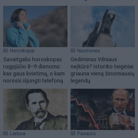
Horoskopai
Nuomonės
Savaitgalio horoskopas
Gediminas Vilniaus
rugpjūčio 8–9 dienoms:
neįkūrė? Istoriko teiginiai
kas gaus kvietimą, o kam
griauna vieną žinomiausių
norėsis išjungti telefoną
legendų
Lietuva
Pasaulis