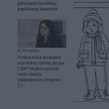
piliečiams nereikėtų
papildomai baimintis
Aktualijos
Prokuratūra atnaujino
nutrauktą tyrimą dėl per
LSDP tarybos posėdį
rasto slapta
įrašinėjančio įrenginio
(1)