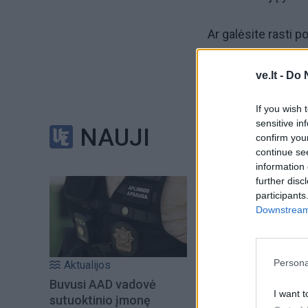
Ar galėsite rasti 
Sėkmės!
ve.lt -
Do 
If you wish 
Užduotis Nr. 1
sensitive in
NAUJI
confirm you
Palyginkite tris me
continue se
information 
further disc
participants
Downstream 
Persona
Aktualijos
Buvusi AAD vadovė
I want t
sutuoktinio įmonę