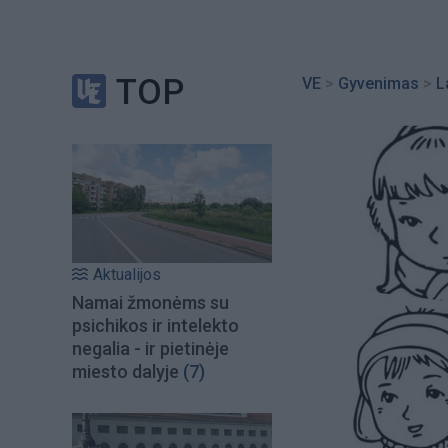
TOP
VE
>
Gyvenimas
>
L
Aktualijos
Namai žmonėms su
psichikos ir intelekto
negalia - ir pietinėje
miesto dalyje
(7)