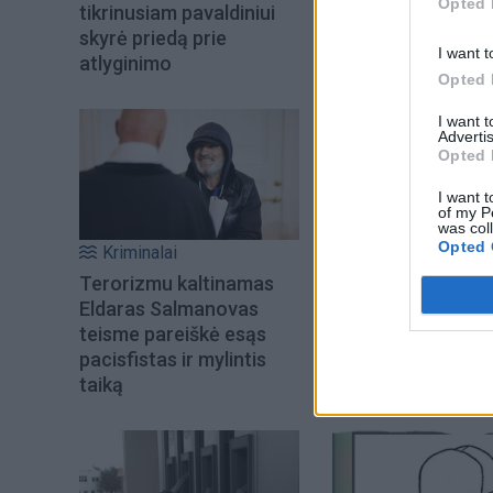
Opted 
tikrinusiam pavaldiniui
skyrė priedą prie
I want t
atlyginimo
Opted 
I want 
Advertis
Opted 
I want t
of my P
was col
Opted 
Kriminalai
Terorizmu kaltinamas
Užduotis Nr. 2
Eldaras Salmanovas
teisme pareiškė esąs
pacisfistas ir mylintis
Raskite vieną merga
taiką