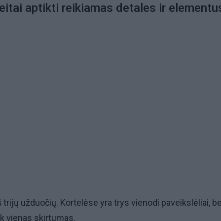
eitai aptikti reikiamas detales ir elementu
trijų užduočių. Kortelėse yra trys vienodi paveikslėliai, b
ik vienas skirtumas.