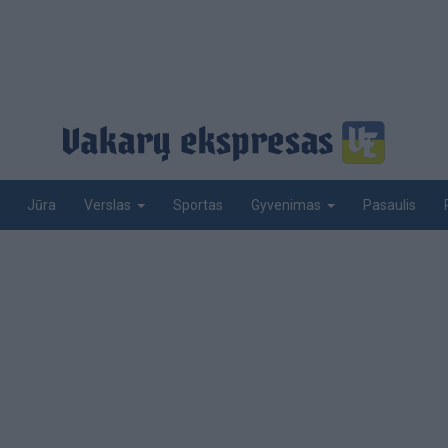
Jūra
Sportas
Pasaulis
Verslas
Gyvenimas