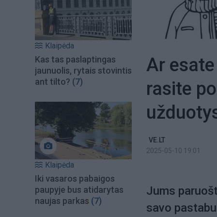
Klaipėda
Ar esate
Kas tas paslaptingas
jaunuolis, rytais stovintis
ant tilto?
(7)
rasite po
užduoty
VE.LT
2025-05-10 19:01
Klaipėda
Iki vasaros pabaigos
Jums paruoštas
paupyje bus atidarytas
naujas parkas
(7)
savo pastabum