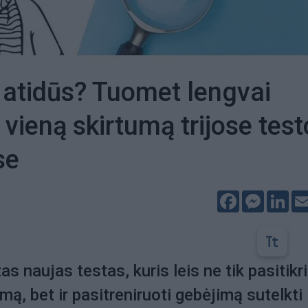
 atidūs? Tuomet lengvai
 vieną skirtumą trijose test
se
Facebook
Messeng
Lin
 naujas testas, kuris leis ne tik pasitikri
ą, bet ir pasitreniruoti gebėjimą sutelkti