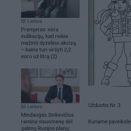
Lietuva
Premjeras: nėra
indikacijų, kad reikia
mažinti dyzelino akcizą
– kaina turi viršyti 2,2
euro už litrą
(2)
Užduotis Nr. 3
Lietuva
Mindaugas Sinkevičius
ramina visuomenę dėl
Kuriame paveikslė
galimų Rusijos planų: