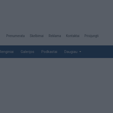
Desktop
Prenumerata
Skelbimai
Reklama
Kontaktai
Prisijungti
menu
top
Renginiai
Galerijos
Podkastai
Daugiau