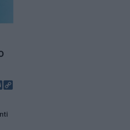
o
er
kedIn
Email
Copy
Link
nti