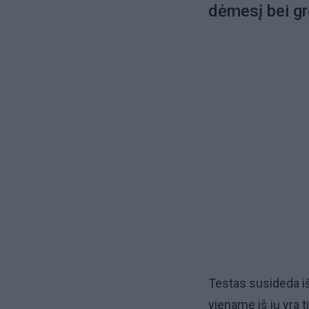
dėmesį bei gr
Testas susideda iš 
viename iš jų yra t