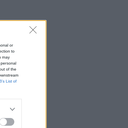
sonal or
ection to
ou may
 personal
out of the
 downstream
B’s List of