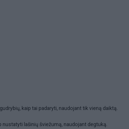
gudrybių, kaip tai padaryti, naudojant tik vieną daiktą.
ip nustatyti lašinių šviežumą, naudojant degtuką.