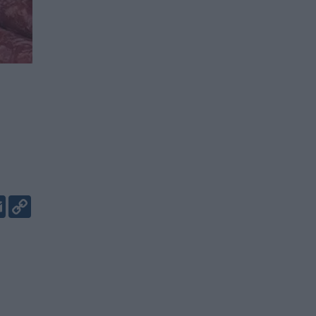
er
kedIn
Email
Copy
Link