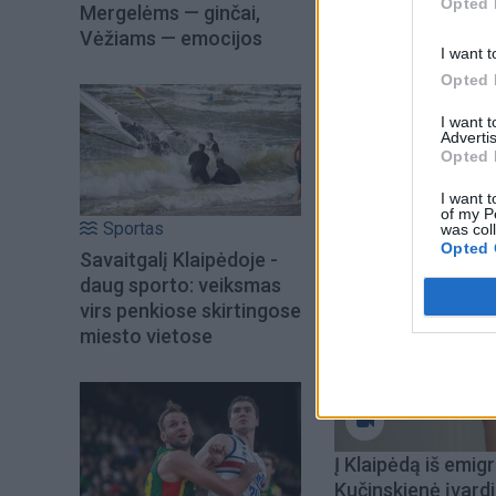
Opted 
Mergelėms — ginčai,
Jei taip atsitiko, 
Vėžiams — emocijos
I want t
pasipriešinimu ir j
Opted 
produktą kitur: šie 
I want 
Advertis
Opted 
I want t
of my P
Sportas
was col
Opted 
Savaitgalį Klaipėdoje -
daug sporto: veiksmas
virs penkiose skirtingose
miesto vietose
Į Klaipėdą iš emigr
Kučinskienė įvardi