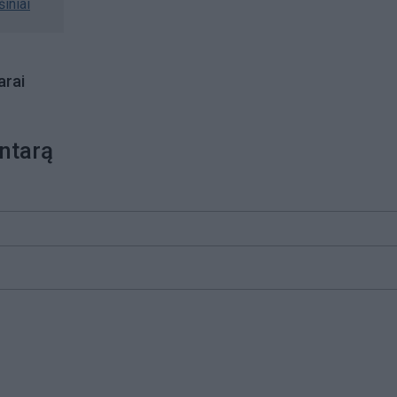
šiniai
rai
ntarą