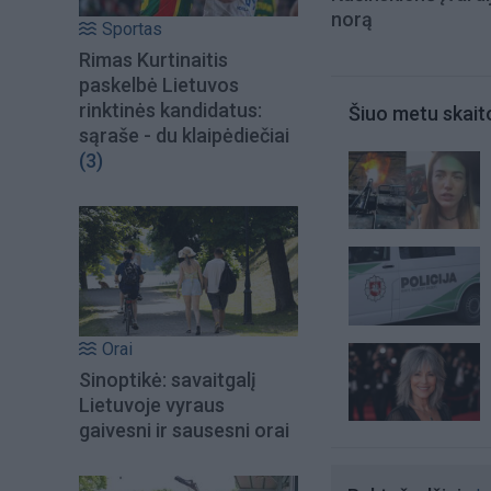
norą
Sportas
Rimas Kurtinaitis
paskelbė Lietuvos
rinktinės kandidatus:
Šiuo metu skait
sąraše - du klaipėdiečiai
(3)
Orai
Sinoptikė: savaitgalį
Lietuvoje vyraus
gaivesni ir sausesni orai