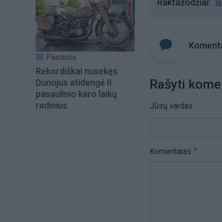
Raktažodžiai
la
Komenta
Pasaulis
Rekordiškai nusekęs
Rašyti kome
Dunojus atidengė II
pasaulinio karo laikų
radinius
Jūsų vardas
Komentaras