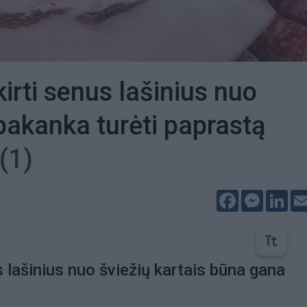
kirti senus lašinius nuo
 pakanka turėti paprastą
(1)
Facebook
Messeng
Lin
s lašinius nuo šviežių kartais būna gana