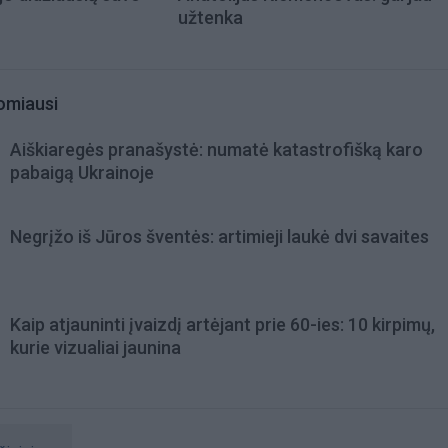
užtenka
omiausi
Aiškiaregės pranašystė: numatė katastrofišką karo
pabaigą Ukrainoje
Negrįžo iš Jūros šventės: artimieji laukė dvi savaites
Kaip atjauninti įvaizdį artėjant prie 60-ies: 10 kirpimų,
kurie vizualiai jaunina