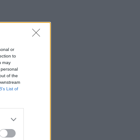
ltoni
sonal or
ection to
ri būti
ou may
 personal
out of the
 downstream
B’s List of
į