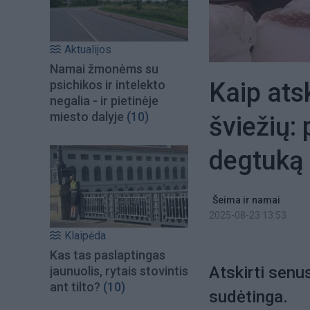
Aktualijos
Namai žmonėms su
Kaip ats
psichikos ir intelekto
negalia - ir pietinėje
miesto dalyje
(10)
šviežių:
degtuką
Šeima ir namai
2025-08-23 13:53
Klaipėda
Kas tas paslaptingas
Atskirti senu
jaunuolis, rytais stovintis
ant tilto?
(10)
sudėtinga.