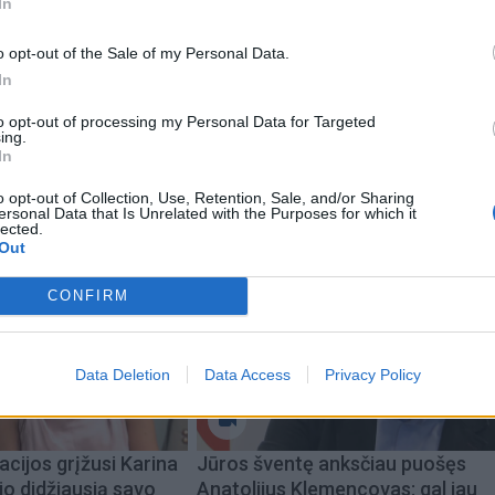
In
galite drąsiai imti produktą. Jei degtukas susidūrė su
o opt-out of the Sale of my Personal Data.
ums nepavyko pradurti lašinių gabalėlio, geriau eikite pirkti
In
lašiniai tikriausiai bus sugedę.
to opt-out of processing my Personal Data for Targeted
ing.
In
o opt-out of Collection, Use, Retention, Sale, and/or Sharing
ersonal Data that Is Unrelated with the Purposes for which it
lected.
Out
CONFIRM
Data Deletion
Data Access
Privacy Policy
acijos grįžusi Karina
Jūros šventę anksčiau puošęs
jo didžiausią savo
Anatolijus Klemencovas: gal jau