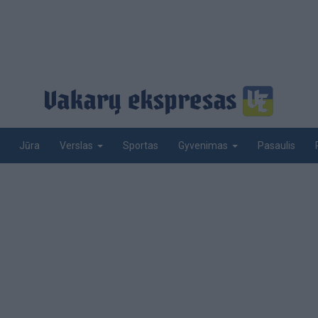
Jūra
Sportas
Pasaulis
Verslas
Gyvenimas