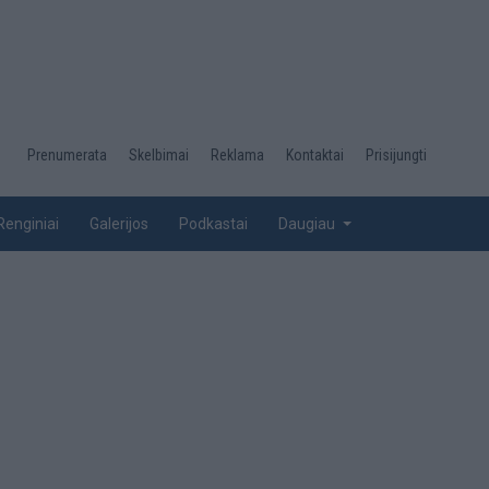
Desktop
Prenumerata
Skelbimai
Reklama
Kontaktai
Prisijungti
menu
top
Renginiai
Galerijos
Podkastai
Daugiau