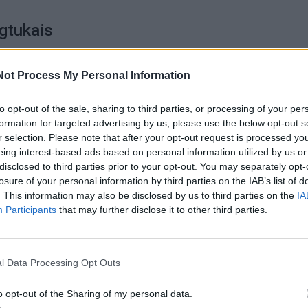
gtukais
ai apžiūrėti prekę, taip pat ir pauostyti.
Not Process My Personal Information
nių spalva rodo produkto šviežumą ir kokybę. O bet kokie ge
to opt-out of the sale, sharing to third parties, or processing of your per
formation for targeted advertising by us, please use the below opt-out s
byloja, kad lašiniai yra nekokybiški arba jau sugedę. Odelė tu
r selection. Please note that after your opt-out request is processed y
eing interest-based ads based on personal information utilized by us or
disclosed to third parties prior to your opt-out. You may separately opt-
losure of your personal information by third parties on the IAB’s list of
a pienu ir dūmais.
. This information may also be disclosed by us to third parties on the
IA
Participants
that may further disclose it to other third parties.
i produkto šviežumu, pasinaudokite triuku su degtukais.
l Data Processing Opt Outs
 pradurkite jums patikusį gabalėlį. Medis turi lengvai įeiti 
o opt-out of the Sharing of my personal data.