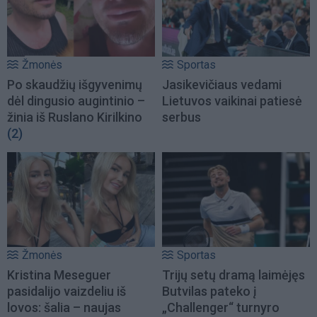
Žmonės
Sportas
Po skaudžių išgyvenimų
Jasikevičiaus vedami
dėl dingusio augintinio –
Lietuvos vaikinai patiesė
žinia iš Ruslano Kirilkino
serbus
(2)
Žmonės
Sportas
Kristina Meseguer
Trijų setų dramą laimėjęs
pasidalijo vaizdeliu iš
Butvilas pateko į
lovos: šalia – naujas
„Challenger“ turnyro