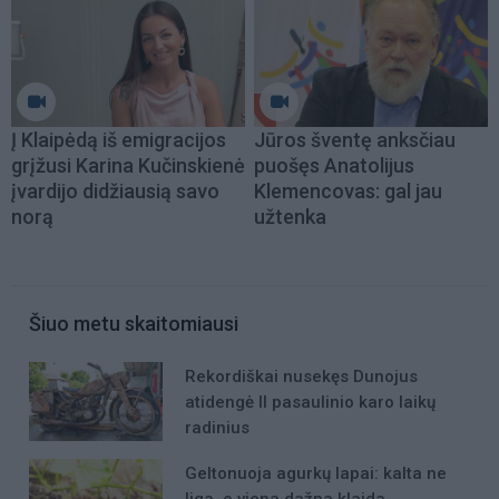
Į Klaipėdą iš emigracijos
Jūros šventę anksčiau
grįžusi Karina Kučinskienė
puošęs Anatolijus
įvardijo didžiausią savo
Klemencovas: gal jau
norą
užtenka
Šiuo metu skaitomiausi
Rekordiškai nusekęs Dunojus
atidengė II pasaulinio karo laikų
radinius
Geltonuoja agurkų lapai: kalta ne