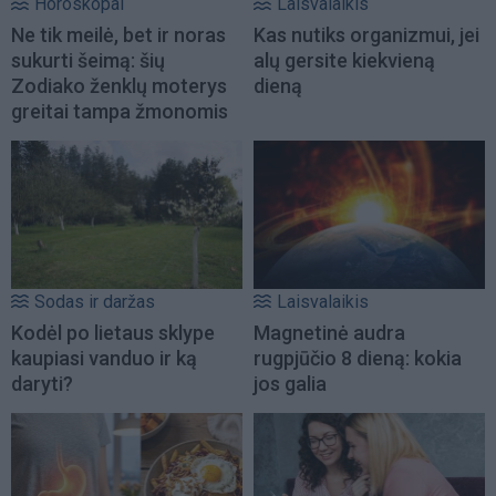
Horoskopai
Laisvalaikis
Ne tik meilė, bet ir noras
Kas nutiks organizmui, jei
sukurti šeimą: šių
alų gersite kiekvieną
Zodiako ženklų moterys
dieną
greitai tampa žmonomis
Sodas ir daržas
Laisvalaikis
Kodėl po lietaus sklype
Magnetinė audra
kaupiasi vanduo ir ką
rugpjūčio 8 dieną: kokia
daryti?
jos galia