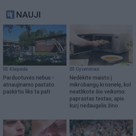
NAUJI
Klaipėda
Gyvenimas
Parduotuvės nebus -
Nedėkite maisto į
atnaujinamo pastato
mikrobangų krosnelę, kol
paskirtis liks ta pati
neatlikote šio veiksmo:
paprastas testas, apie
kurį nedaugelis žino