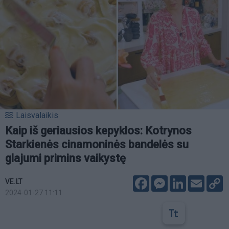
Laisvalaikis
Kaip iš geriausios kepyklos: Kotrynos
Starkienės cinamoninės bandelės su
glajumi primins vaikystę
Facebook
Messenger
LinkedIn
Email
C
VE.LT
L
2024-01-27 11:11