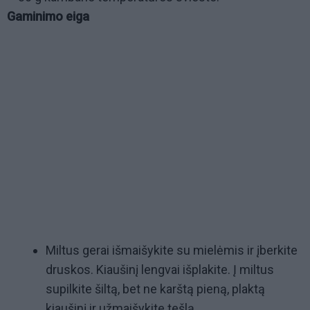
Gaminimo eiga
Miltus gerai išmaišykite su mielėmis ir įberkite
druskos. Kiaušinį lengvai išplakite. Į miltus
supilkite šiltą, bet ne karštą pieną, plaktą
kiaušinį ir užmaišykite tešlą.