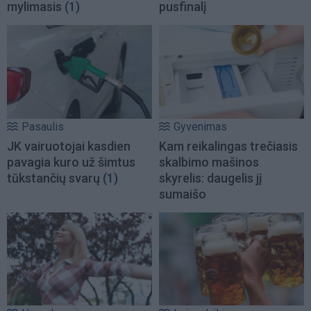
mylimasis
(1)
pusfinalį
Pasaulis
Gyvenimas
JK vairuotojai kasdien
Kam reikalingas trečiasis
pavagia kuro už šimtus
skalbimo mašinos
tūkstančių svarų
(1)
skyrelis: daugelis jį
sumaišo