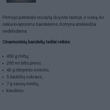
Pirmojo patiekalo receptą išvysite laidoje, o viską, ko
reikia kvapnioms bandelėms, Kotryna atskleidžia
nedelsdama.
Cinamoninių bandelių tešlai reikės:
450 g miltų;
200 ml šilto pieno;
40 g ištirpinto sviesto;
5 šaukštų cukraus;
7 g sausų mielių;
kiaušinio.