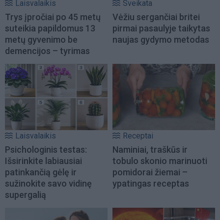
Laisvalaikis
Sveikata
Trys įpročiai po 45 metų
Vėžiu sergančiai britei
suteikia papildomus 13
pirmai pasaulyje taikytas
metų gyvenimo be
naujas gydymo metodas
demencijos – tyrimas
Laisvalaikis
Receptai
Psichologinis testas:
Naminiai, traškūs ir
Išsirinkite labiausiai
tobulo skonio marinuoti
patinkančią gėlę ir
pomidorai žiemai –
sužinokite savo vidinę
ypatingas receptas
supergalią