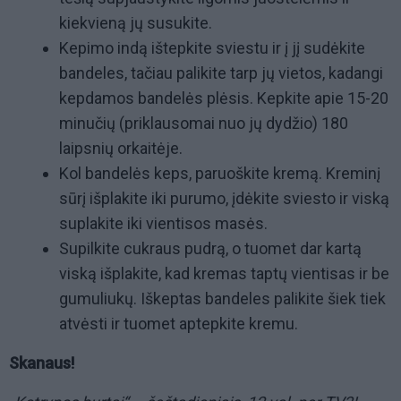
kiekvieną jų susukite.
Kepimo indą ištepkite sviestu ir į jį sudėkite
bandeles, tačiau palikite tarp jų vietos, kadangi
kepdamos bandelės plėsis. Kepkite apie 15-20
minučių (priklausomai nuo jų dydžio) 180
laipsnių orkaitėje.
Kol bandelės keps, paruoškite kremą. Kreminį
sūrį išplakite iki purumo, įdėkite sviesto ir viską
suplakite iki vientisos masės.
Supilkite cukraus pudrą, o tuomet dar kartą
viską išplakite, kad kremas taptų vientisas ir be
gumuliukų. Iškeptas bandeles palikite šiek tiek
atvėsti ir tuomet aptepkite kremu.
Skanaus!