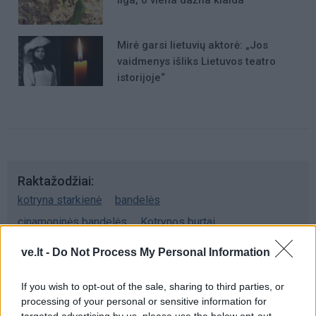
liga, o viena dažna klaida
Mirė garsi lietuvių aktorė: „Jos
vaidmenys išliks Lietuvos teatro
istorijoje“
Raktažodžiai
kotryna starkienė
bandelės
cinamoninės bandelės
Kotrynos burtai
ve.lt -
Do Not Process My Personal Information
Komentarai
If you wish to opt-out of the sale, sharing to third parties, or
processing of your personal or sensitive information for
targeted advertising by us, please use the below opt-out