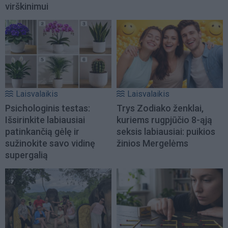
virškinimui
Laisvalaikis
Laisvalaikis
Psichologinis testas:
Trys Zodiako ženklai,
Išsirinkite labiausiai
kuriems rugpjūčio 8-ąją
patinkančią gėlę ir
seksis labiausiai: puikios
sužinokite savo vidinę
žinios Mergelėms
supergalią