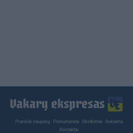
Load
More
Footer
Pranešk naujieną
Prenumerata
Skelbimai
Reklama
menu
Kontaktai