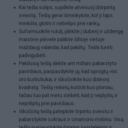
Kai tešla sulips, supilkite atvėsusį ištirpintą
sviestą. Tešlą gerai išminkykite, kol ji taps
minkšta, glotni ir nebelips prie rankų.
Suformuokite rutulį, įdėkite į dubenį ir uždengę
maistine plėvele palikite šiltoje vietoje
maždaug valandai, kad pakiltų. Tešla turėti
padvigubėti.
Pakilusią tešlą dėkite ant miltais pabarstyto
paviršiaus, paspaudykite ją, kad sprogtų visi
oro burbuliukai, ir iškočiokite kuo didesnį
kvadratą. Tešlą reikėtų kočioti kuo ploniau,
tačiau tuo pat metu stebėti, kad ji neplyštų ir
nepriliptų prie paviršiaus.
Iškočiotą tešlą patepkite tirpintu sviestu ir
pabarstykite cukraus ir cinamono mišiniu. Visą
tešlą supjaustykite ilgomis juostelėmis ir