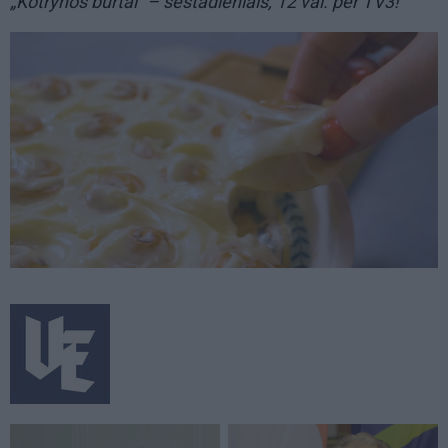
„Kotrynos burtai“ – šeštadieniais, 12 val. per TV3!