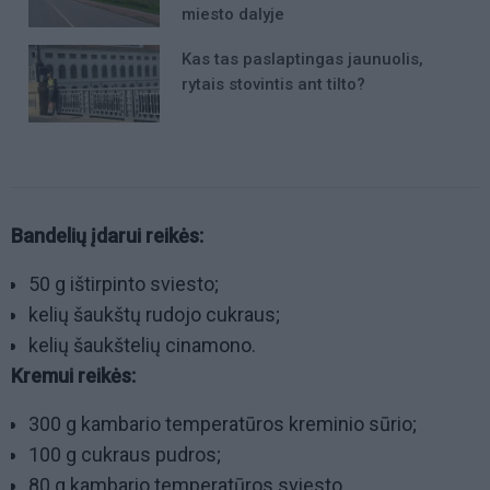
miesto dalyje
Kas tas paslaptingas jaunuolis,
rytais stovintis ant tilto?
Bandelių įdarui reikės:
50 g ištirpinto sviesto;
kelių šaukštų rudojo cukraus;
kelių šaukštelių cinamono.
Kremui reikės:
300 g kambario temperatūros kreminio sūrio;
100 g cukraus pudros;
80 g kambario temperatūros sviesto.