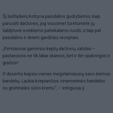
Šį šeštadienį Kotryna pasidalins gudrybėmis, kaip
paruošti daržoves, jog visuomet turėtumėte jų
šaldytuve sveikiems patiekalams ruošti, o taip pat
pasidalins ir dviem gardžiais receptais.
„Pirmiausiai gaminsiu keptų daržovių salotas –
pastarosios ne tik labai skanios, bet ir itin spalvingos ir
gražios!
O desertui kepsiu vienas mėgstamiausių savo šeimos
bandelių. Laukia kvepiančios cinamoninės bandelės
su grietinėlės sūrio kremu“, – intriguoja ji.