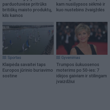
parduotuvėse pritrūks
kam nusišypsos sėkmė ir
britiškų maisto produktų,
kuo nustebins žvaigždės
kils kainos
Sportas
Gyvenimas
Klaipėda savaitei taps
Trumpos šukuosenos
Europos jūrinio buriavimo
moterims po 50-ies: 7
sostine
idėjos gaiviam ir stilingam
įvaizdžiui