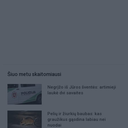
Šiuo metu skaitomiausi
Negrįžo iš Jūros šventės: artimieji
laukė dvi savaites
Pelių ir žiurkių baubas: kas
graužikus gąsdina labiau nei
nuodai