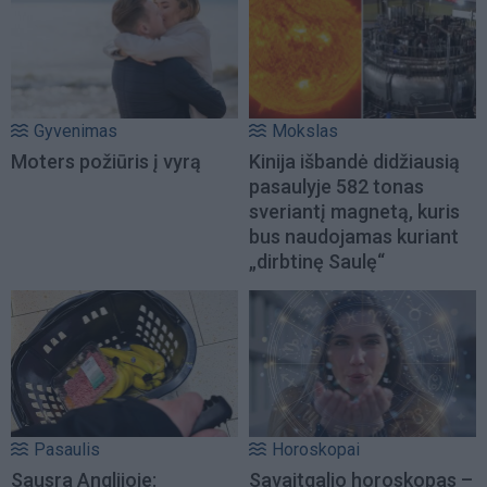
Gyvenimas
Mokslas
Moters požiūris į vyrą
Kinija išbandė didžiausią
pasaulyje 582 tonas
sveriantį magnetą, kuris
bus naudojamas kuriant
„dirbtinę Saulę“
Pasaulis
Horoskopai
Sausra Anglijoje:
Savaitgalio horoskopas –