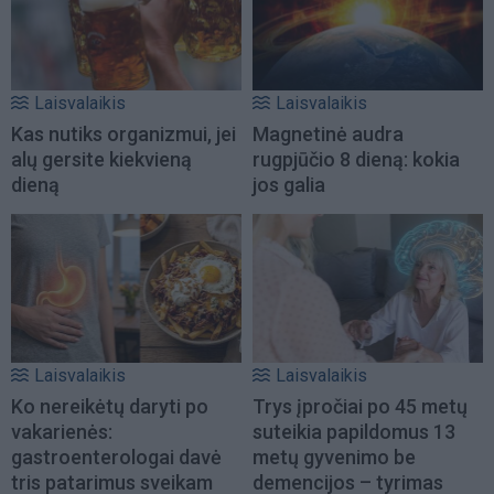
Laisvalaikis
Laisvalaikis
Kas nutiks organizmui, jei
Magnetinė audra
alų gersite kiekvieną
rugpjūčio 8 dieną: kokia
dieną
jos galia
Laisvalaikis
Laisvalaikis
Ko nereikėtų daryti po
Trys įpročiai po 45 metų
vakarienės:
suteikia papildomus 13
gastroenterologai davė
metų gyvenimo be
tris patarimus sveikam
demencijos – tyrimas