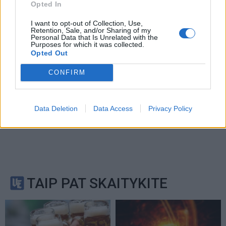
Service
apply.
Opted In
I want to opt-out of Collection, Use,
Retention, Sale, and/or Sharing of my
Personal Data that Is Unrelated with the
Purposes for which it was collected.
Opted Out
CONFIRM
Data Deletion
Data Access
Privacy Policy
TAIP PAT SKAITYKITE