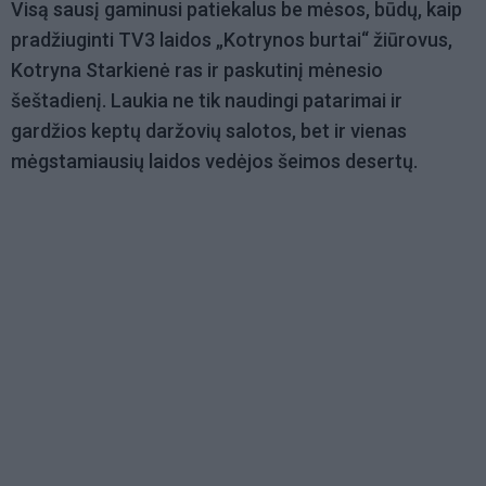
Visą sausį gaminusi patiekalus be mėsos, būdų, kaip
pradžiuginti TV3 laidos „Kotrynos burtai“ žiūrovus,
Kotryna Starkienė ras ir paskutinį mėnesio
šeštadienį. Laukia ne tik naudingi patarimai ir
gardžios keptų daržovių salotos, bet ir vienas
mėgstamiausių laidos vedėjos šeimos desertų.