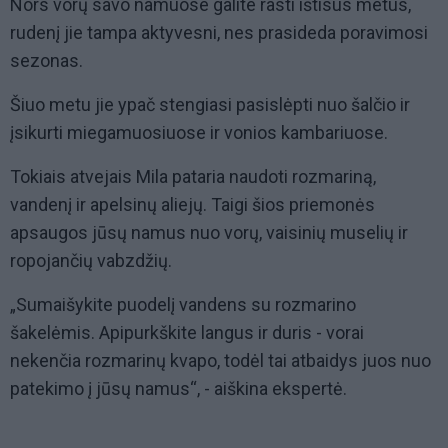
Nors vorų savo namuose galite rasti ištisus metus,
rudenį jie tampa aktyvesni, nes prasideda poravimosi
sezonas.
Šiuo metu jie ypač stengiasi pasislėpti nuo šalčio ir
įsikurti miegamuosiuose ir vonios kambariuose.
Tokiais atvejais Mila pataria naudoti rozmariną,
vandenį ir apelsinų aliejų. Taigi šios priemonės
apsaugos jūsų namus nuo vorų, vaisinių muselių ir
ropojančių vabzdžių.
„Sumaišykite puodelį vandens su rozmarino
šakelėmis. Apipurkškite langus ir duris - vorai
nekenčia rozmarinų kvapo, todėl tai atbaidys juos nuo
patekimo į jūsų namus“, - aiškina ekspertė.