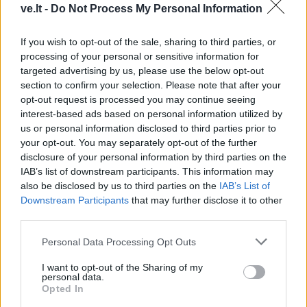
ve.lt -
Do Not Process My Personal Information
If you wish to opt-out of the sale, sharing to third parties, or
processing of your personal or sensitive information for
targeted advertising by us, please use the below opt-out
section to confirm your selection. Please note that after your
opt-out request is processed you may continue seeing
interest-based ads based on personal information utilized by
Laisvalaikis
Laisvalaikis
us or personal information disclosed to third parties prior to
Apskaičiuokite savo
Rugpjūčio 6-ąją vardo
your opt-out. You may separately opt-out of the further
likimo skaičių:
dieną švenčia
disclosure of your personal information by third parties on the
numerologai atskleidė,
IAB’s list of downstream participants. This information may
kurioms datoms
also be disclosed by us to third parties on the
IAB’s List of
pranašaujami turtai ir
Downstream Participants
that may further disclose it to other
sėkmė
third parties.
Personal Data Processing Opt Outs
I want to opt-out of the Sharing of my
personal data.
Opted In