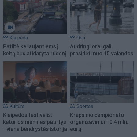
Klaipėda
Orai
Patiltė keliaujantiems į
Audringi orai gali
keltą bus atidaryta rudenį
prasidėti nuo 15 valandos
Kultūra
Sportas
Klaipėdos festivalis:
Krepšinio čempionato
keturios meninės patirtys
organizavimui - 0,4 mln.
- viena bendrystės istorija
eurų