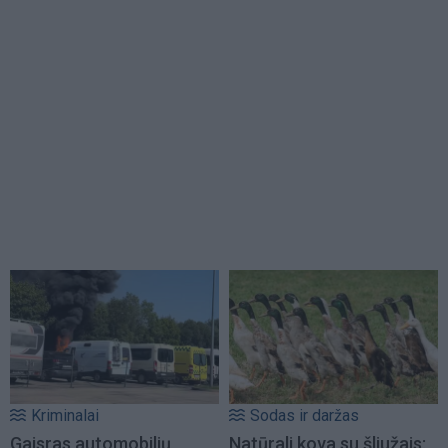
Kriminalai
Sodas ir daržas
Gaisras automobilių
Natūrali kova su šliužais: