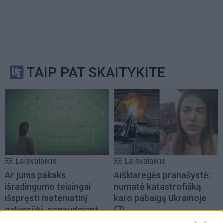
TAIP PAT SKAITYKITE
Laisvalaikis
Laisvalaikis
Ar jums pakaks
Aiškiaregės pranašystė:
išradingumo teisingai
numatė katastrofišką
išspręsti matematinį
karo pabaigą Ukrainoje
galvosūkį, panaudojant
(7)
tik vieną degtuką?