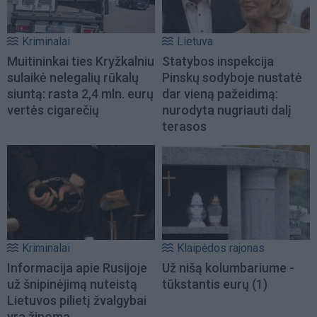
Kriminalai
Lietuva
Muitininkai ties Kryžkalniu
Statybos inspekcija
sulaikė nelegalių rūkalų
Pinskų sodyboje nustatė
siuntą: rasta 2,4 mln. eurų
dar vieną pažeidimą:
vertės cigarečių
nurodyta nugriauti dalį
terasos
Kriminalai
Klaipėdos rajonas
Informacija apie Rusijoje
Už nišą kolumbariume -
už šnipinėjimą nuteistą
tūkstantis eurų
(1)
Lietuvos pilietį žvalgybai
yra žinoma