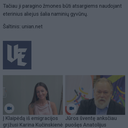
Tačiau ji paragino žmones būti atsargiems naudojant
eterinius aliejus šalia naminių gyvūnų.
Šaltinis: unian.net
Į Klaipėdą iš emigracijos
Jūros šventę anksčiau
grįžusi Karina Kučinskienė
puošęs Anatolijus