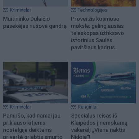
Kriminalai
Technologijos
Muitininko Dulaičio
Proveržis kosmoso
pasekėjas nušovė gandrą
moksle: galingiausias
teleskopas užfiksavo
istorinius Saulės
paviršiaus kadrus
Kriminalai
Renginiai
Pamiršo, kad namai jau
Specialus reisas iš
priklauso kitiems:
Klaipėdos į nemokamą
nostalgija daiktams
vakarėlį „Viena naktis
privertė griebtis smurto
Nidoje“!