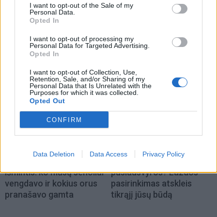
I want to opt-out of the Sale of my
Personal Data.
Laisvalaikis
Laisvalaikis
Opted In
Romantiškiausia vasaros
Suktas galvosūkis:
I want to opt-out of processing my
kelionė Klaipėdoje –
perkelkite tris degtukus ir
Personal Data for Targeted Advertising.
elektriniu vandens
sudarykite du kvadratus
Opted In
autobusu
(1)
I want to opt-out of Collection, Use,
Retention, Sale, and/or Sharing of my
Personal Data that Is Unrelated with the
Purposes for which it was collected.
Opted Out
CONFIRM
Laisvalaikis
Laisvalaikis
Data Deletion
Data Access
Privacy Policy
Rugpjūčio 5-osios liaudies
Ar jus lengva išvesti iš
išmintis: ko mūsų senoliai
pusiausvyros? Lazdos
vengdavo ir kokius orus
pasirinkimas atskleis
pranašavo gamta
tikrąjį jūsų būdą