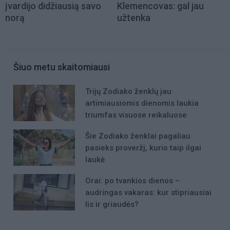
įvardijo didžiausią savo
Klemencovas: gal jau
norą
užtenka
Šiuo metu skaitomiausi
Trijų Zodiako ženklų jau
artimiausiomis dienomis laukia
triumfas visuose reikaluose
Šie Zodiako ženklai pagaliau
pasieks proveržį, kurio taip ilgai
laukė
Orai: po tvankios dienos –
audringas vakaras: kur stipriausiai
lis ir griaudės?