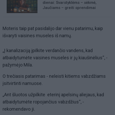
dienai: Svarstyklėms – sėkmė,
Jaučiams – greiti sprendimai
Moteris taip pat pasidalijo dar vienu patarimu, kaip
išvaryti vaisines museles iš namų.
„Į kanalizaciją įpilkite verdančio vandens, kad
atbaidytumėte vaisines museles ir jų kiaušinėlius“, -
pažymėjo Mila.
O trečiasis patarimas - neleisti kitiems vabzdžiams
įsitvirtinti namuose.
„Ant šluotos užpilkite eterinį apelsinų aliejaus, kad
atbaidytumėte ropojančius vabzdžius“, -
rekomendavo ji.