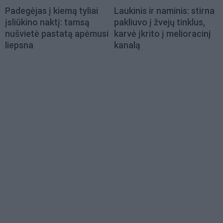
Padegėjas į kiemą tyliai
Laukinis ir naminis: stirna
įsliūkino naktį: tamsą
pakliuvo į žvejų tinklus,
nušvietė pastatą apėmusi
karvė įkrito į melioracinį
liepsna
kanalą
Load
More