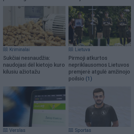
Kriminalai
Lietuva
Sukčiai nesnaudžia:
Pirmoji atkurtos
naudojasi dėl kietojo kuro
nepriklausomos Lietuvos
kilusiu ažiotažu
premjerė atgulė amžinojo
poilsio
(1)
Verslas
Sportas