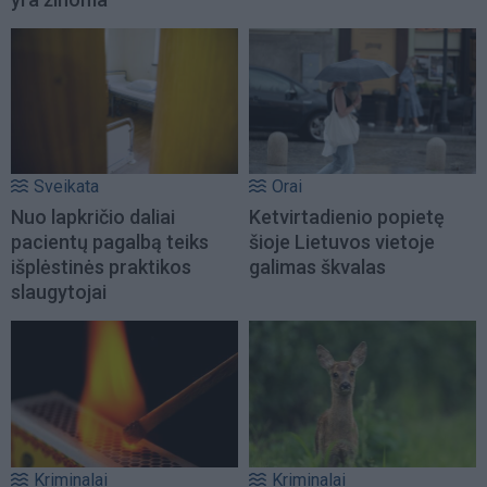
Sveikata
Orai
Nuo lapkričio daliai
Ketvirtadienio popietę
pacientų pagalbą teiks
šioje Lietuvos vietoje
išplėstinės praktikos
galimas škvalas
slaugytojai
Kriminalai
Kriminalai