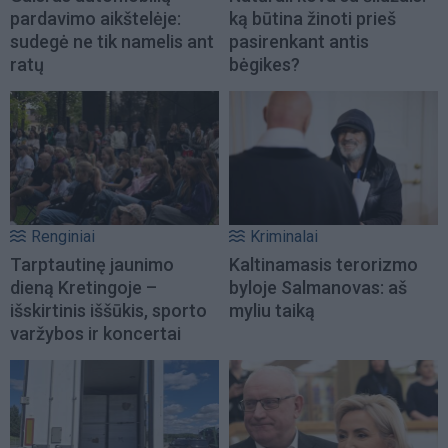
pardavimo aikštelėje:
ką būtina žinoti prieš
sudegė ne tik namelis ant
pasirenkant antis
ratų
bėgikes?
Renginiai
Kriminalai
Tarptautinę jaunimo
Kaltinamasis terorizmo
dieną Kretingoje –
byloje Salmanovas: aš
išskirtinis iššūkis, sporto
myliu taiką
varžybos ir koncertai