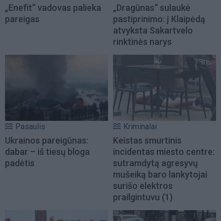
„Enefit“ vadovas palieka
„Dragūnas“ sulaukė
pareigas
pastiprinimo: į Klaipėdą
atvyksta Sakartvelo
rinktinės narys
Pasaulis
Kriminalai
Ukrainos pareigūnas:
Keistas smurtinis
dabar – iš tiesų bloga
incidentas miesto centre:
padėtis
sutramdytą agresyvų
mušeiką baro lankytojai
surišo elektros
prailgintuvu
(1)