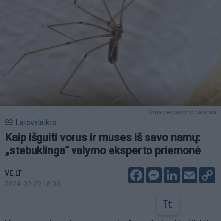
© ua.depositphotos.com
Laisvalaikis
Kaip išguiti vorus ir muses iš savo namų:
„stebuklinga“ valymo eksperto priemonė
Facebook
Messenger
LinkedIn
Email
C
VE.LT
L
2024-09-22 18:00