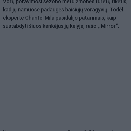
Vorų poravimosi sezono metu žmonės turėtų tikėtis,
kad jų namuose padaugės baisiųjų voragyvių. Todėl
ekspertė Chantel Mila pasidalijo patarimais, kaip
sustabdyti šiuos kenkėjus jų kelyje, rašo „ Mirror“.