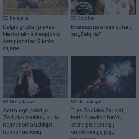
Renginiai
Sportas
Dalgis grįžta į pievas:
Evansas pasirašė sutartį
Nacionalinis šienpjovių
su „Žalgiriu“
čempionatas Šilutės
rajone
Horoskopai
Horoskopai
Astrologė įvardijo
Trys Zodiako ženklai,
Zodiako ženklus, kurių
kurie šiandien turėtų
neįmanoma užklupti
atkreipti dėmesį į
nepasiruošusių
aukštesniųjų jėgų
patarimus