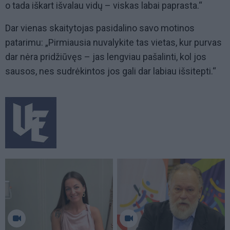
o tada iškart išvalau vidų – viskas labai paprasta.“
Dar vienas skaitytojas pasidalino savo motinos
patarimu: „Pirmiausia nuvalykite tas vietas, kur purvas
dar nėra pridžiūvęs – jas lengviau pašalinti, kol jos
sausos, nes sudrėkintos jos gali dar labiau išsitepti.“