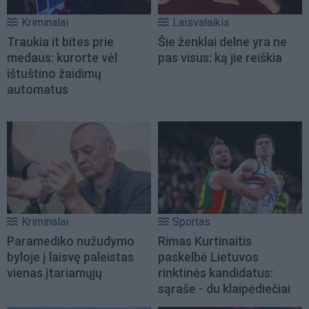
Kriminalai
Laisvalaikis
Traukia it bites prie
Šie ženklai delne yra ne
medaus: kurorte vėl
pas visus: ką jie reiškia
ištuštino žaidimų
automatus
Kriminalai
Sportas
Paramediko nužudymo
Rimas Kurtinaitis
byloje į laisvę paleistas
paskelbė Lietuvos
vienas įtariamųjų
rinktinės kandidatus:
sąraše - du klaipėdiečiai