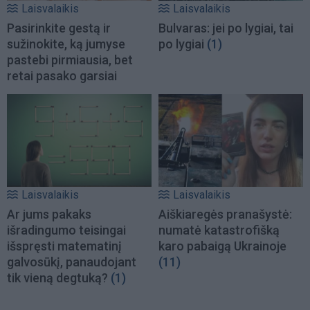
Laisvalaikis
Laisvalaikis
Pasirinkite gestą ir
Bulvaras: jei po lygiai, tai
sužinokite, ką jumyse
po lygiai
(1)
pastebi pirmiausia, bet
retai pasako garsiai
Laisvalaikis
Laisvalaikis
Ar jums pakaks
Aiškiaregės pranašystė:
išradingumo teisingai
numatė katastrofišką
išspręsti matematinį
karo pabaigą Ukrainoje
galvosūkį, panaudojant
(11)
tik vieną degtuką?
(1)