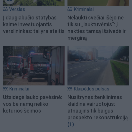
Verslas
Kriminalai
Į daugiabučio statybas
Nelaukti svečiai išėjo ne
kaime investuojantis
tik su „lauktuvėmis“: į
verslininkas: tai yra ateitis
nakties tamsą išsivedė ir
merginą
Kriminalai
Klaipėdos pulsas
Užsidegė lauko pavėsinė:
Nusitrynęs ženklinimas
vos be namų neliko
klaidina vairuotojus:
keturios šeimos
atnaujins tik baigus
prospekto rekonstrukciją
(1)