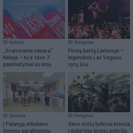
Kultūra
Renginiai
„Scanorama vasara“
Pirmą kartą Lietuvoje –
Nidoje – tu ir tavo 7
legendinis Las Vegaso
pasimatymai su kinu
vyrų šou
Sportas
Renginiai
Į Palangą atkeliavo
Savo sričių lyderiai kviečia
žiemos paralimpinių
į išskirtinę jūrinių patirčių