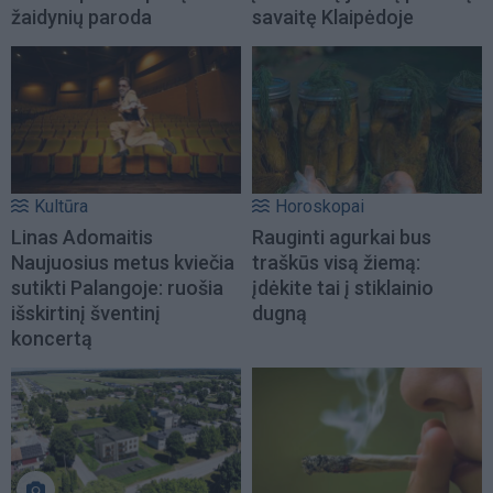
žaidynių paroda
savaitę Klaipėdoje
Kultūra
Horoskopai
Linas Adomaitis
Rauginti agurkai bus
Naujuosius metus kviečia
traškūs visą žiemą:
sutikti Palangoje: ruošia
įdėkite tai į stiklainio
išskirtinį šventinį
dugną
koncertą