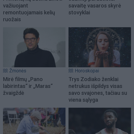
važiuojant
savaitę vasaros skyrė
remontuojamais kelių
stovyklai
ruožais
Žmonės
Horoskopai
Mirė filmų „Pano
Trys Zodiako ženklai
labirintas“ ir „Maras“
netrukus išpildys visas
žvaigždė
savo svajones, tačiau su
viena sąlyga