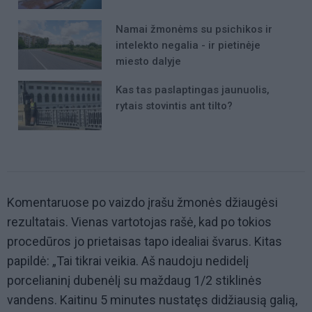
Namai žmonėms su psichikos ir
intelekto negalia - ir pietinėje
miesto dalyje
Kas tas paslaptingas jaunuolis,
rytais stovintis ant tilto?
Komentaruose po vaizdo įrašu žmonės džiaugėsi
rezultatais. Vienas vartotojas rašė, kad po tokios
procedūros jo prietaisas tapo idealiai švarus. Kitas
papildė: „Tai tikrai veikia. Aš naudoju nedidelį
porcelianinį dubenėlį su maždaug 1/2 stiklinės
vandens. Kaitinu 5 minutes nustatęs didžiausią galią,