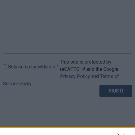
This site is protected by
Sutinku su
taisyklėmis
reCAPTCHA and the Google
Privacy Policy
and
Terms of
Service
apply.