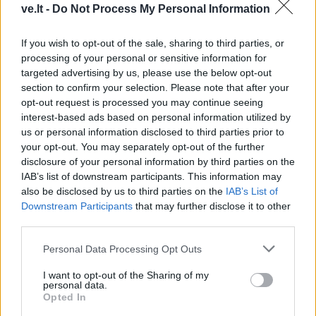
ve.lt -
Do Not Process My Personal Information
If you wish to opt-out of the sale, sharing to third parties, or
processing of your personal or sensitive information for
targeted advertising by us, please use the below opt-out
section to confirm your selection. Please note that after your
opt-out request is processed you may continue seeing
interest-based ads based on personal information utilized by
TAIP PAT SKAITYKITE
us or personal information disclosed to third parties prior to
your opt-out. You may separately opt-out of the further
disclosure of your personal information by third parties on the
IAB’s list of downstream participants. This information may
also be disclosed by us to third parties on the
IAB’s List of
Downstream Participants
that may further disclose it to other
third parties.
Personal Data Processing Opt Outs
Laisvalaikis
Laisvalaikis
I want to opt-out of the Sharing of my
Šie ženklai delne yra ne
Greitai atleidžia visas
personal data.
pas visus: ką jie reiškia
nuoskaudas: kokiomis
Opted In
dienomis gimsta patys