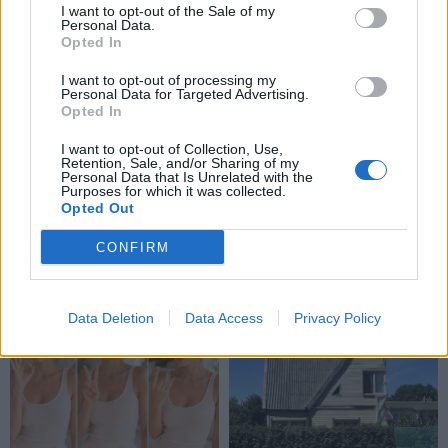
I want to opt-out of the Sale of my
atlaidžiausi žmonės?
Personal Data.
Opted In
I want to opt-out of processing my
Personal Data for Targeted Advertising.
Opted In
I want to opt-out of Collection, Use,
Retention, Sale, and/or Sharing of my
Personal Data that Is Unrelated with the
Laisvalaikis
Laisvalaikis
Purposes for which it was collected.
Opted Out
Perkate marinuotus
Rugpjūčio 7-ąją vardo
šašlykus? Viena etiketės
dieną švenčia
CONFIRM
eilutė gali sutaupyti
beveik 2 eurus
Data Deletion
Data Access
Privacy Policy