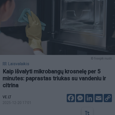
© freepik nuotr.
Laisvalaikis
Kaip išvalyti mikrobangų krosnelę per 5
minutes: paprastas triukas su vandeniu ir
citrina
Facebook
Messenger
LinkedIn
Email
C
VE.LT
L
2025-12-20 17:01