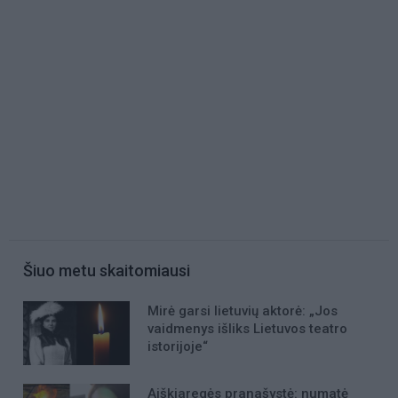
Šiuo metu skaitomiausi
Mirė garsi lietuvių aktorė: „Jos
vaidmenys išliks Lietuvos teatro
istorijoje“
Aiškiaregės pranašystė: numatė