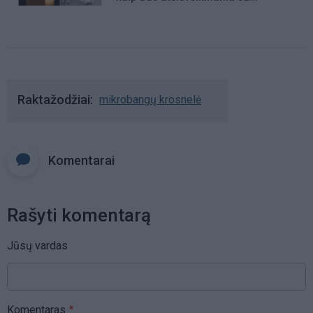
mergaite, jos mama ir močiute
Raktažodžiai
mikrobangų krosnelė
Komentarai
Rašyti komentarą
Jūsų vardas
Komentaras