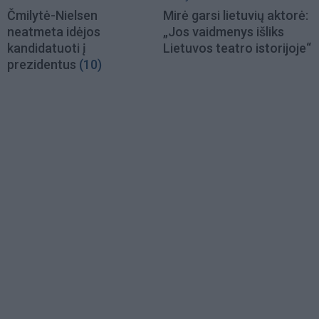
Čmilytė-Nielsen
Mirė garsi lietuvių aktorė:
neatmeta idėjos
„Jos vaidmenys išliks
kandidatuoti į
Lietuvos teatro istorijoje“
prezidentus
(10)
Load
More