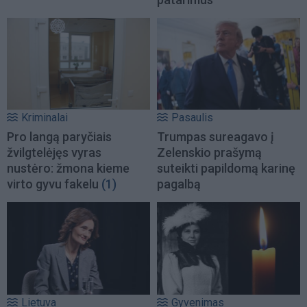
Kriminalai
Pasaulis
Pro langą paryčiais
Trumpas sureagavo į
žvilgtelėjęs vyras
Zelenskio prašymą
nustėro: žmona kieme
suteikti papildomą karinę
virto gyvu fakelu
(1)
pagalbą
Lietuva
Gyvenimas