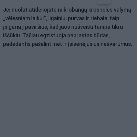
Jei nuolat atidėliojate mikrobangų krosnelės valymą
„vėlesniam laikui“, ilgainiui purvas ir riebalai taip
įsigeria į paviršius, kad juos nušveisti tampa tikru
iššūkiu. Tačiau egzistuoja paprastas būdas,
padedantis pašalinti net ir įsisenėjusius nešvarumus.