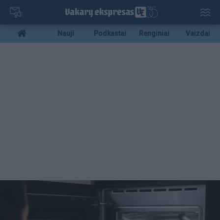
Pereiti
į
pagrindinį
Mobile
Nauji
Podkastai
Renginiai
Vaizdai
turinį
menu
bottom