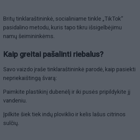
Britų tinklaraštininkė, socialiniame tinkle „TikTok“
pasidalino metodu, kuris tapo tikru išsigelbėjimu
namų šeimininkėms.
Kaip greitai pašalinti riebalus?
Savo vaizdo įraše tinklaraštininkė parodė, kaip pasiekti
nepriekaištingą švarą:
Paimkite plastikinį dubenėlį ir iki pusės pripildykite jį
vandeniu.
Įpilkite šiek tiek indų ploviklio ir kelis lašus citrinos
sulčių.