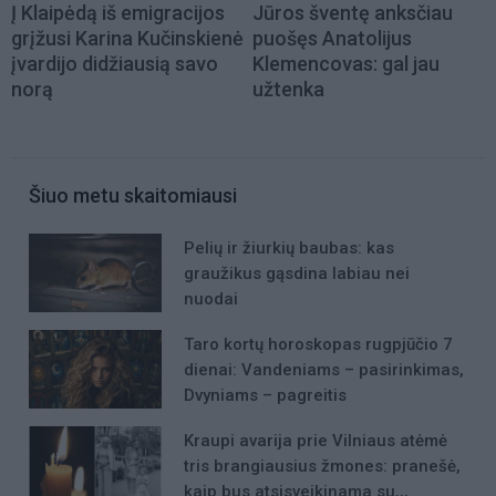
Į Klaipėdą iš emigracijos
Jūros šventę anksčiau
grįžusi Karina Kučinskienė
puošęs Anatolijus
įvardijo didžiausią savo
Klemencovas: gal jau
norą
užtenka
Šiuo metu skaitomiausi
Pelių ir žiurkių baubas: kas
graužikus gąsdina labiau nei
nuodai
Taro kortų horoskopas rugpjūčio 7
dienai: Vandeniams – pasirinkimas,
Dvyniams – pagreitis
Kraupi avarija prie Vilniaus atėmė
tris brangiausius žmones: pranešė,
kaip bus atsisveikinama su