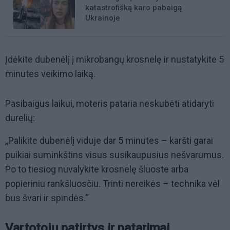
katastrofišką karo pabaigą
Ukrainoje
Įdėkite dubenėlį į mikrobangų krosnelę ir nustatykite 5
minutes veikimo laiką.
Pasibaigus laikui, moteris pataria neskubėti atidaryti
durelių:
„Palikite dubenėlį viduje dar 5 minutes – karšti garai
puikiai suminkštins visus susikaupusius nešvarumus.
Po to tiesiog nuvalykite krosnelę šluoste arba
popieriniu rankšluosčiu. Trinti nereikės – technika vėl
bus švari ir spindės.“
Vartotojų patirtys ir patarimai