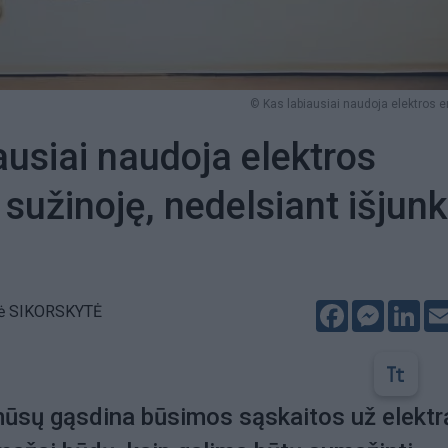
© Kas labiausiai naudoja elektros e
ausiai naudoja elektros
 sužinoję, nedelsiant išjunk
Facebook
Messeng
Lin
lė SIKORSKYTĖ
ūsų gąsdina būsimos sąskaitos už elektr