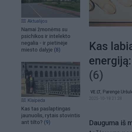
Aktualijos
Namai žmonėms su
psichikos ir intelekto
Kas labi
negalia - ir pietinėje
miesto dalyje
(8)
energiją:
(6)
,
Parengė Uršu
VE.LT
2025-10-18 21:28
Klaipėda
Kas tas paslaptingas
jaunuolis, rytais stovintis
Dauguma iš m
ant tilto?
(9)