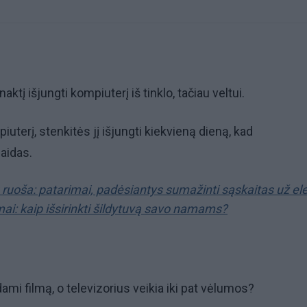
ktį išjungti kompiuterį iš tinklo, tačiau veltui.
uterį, stenkitės jį išjungti kiekvieną dieną, kad
aidas.
uoša: patarimai, padėsiantys sumažinti sąskaitas už ele
ai: kaip išsirinkti šildytuvą savo namams?
ami filmą, o televizorius veikia iki pat vėlumos?