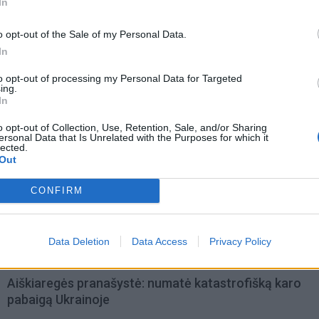
In
o opt-out of the Sale of my Personal Data.
In
to opt-out of processing my Personal Data for Targeted
ing.
In
o opt-out of Collection, Use, Retention, Sale, and/or Sharing
ersonal Data that Is Unrelated with the Purposes for which it
lected.
Out
omiausi
CONFIRM
Mirė garsi lietuvių aktorė: „Jos vaidmenys išliks Lietuv
teatro istorijoje“
Data Deletion
Data Access
Privacy Policy
Aiškiaregės pranašystė: numatė katastrofišką karo
pabaigą Ukrainoje