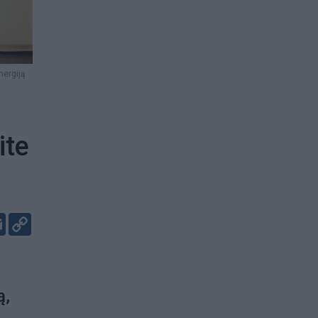
nergiją
ite
er
kedIn
Email
Copy
Link
ą,