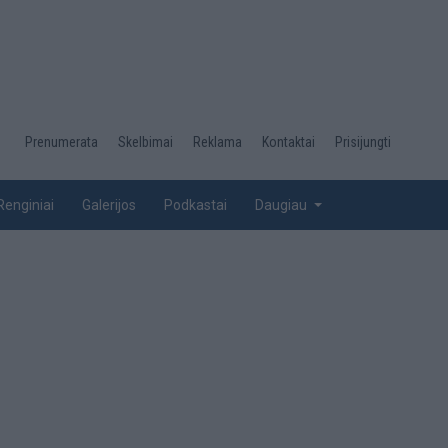
Desktop
Prenumerata
Skelbimai
Reklama
Kontaktai
Prisijungti
menu
top
Renginiai
Galerijos
Podkastai
Daugiau