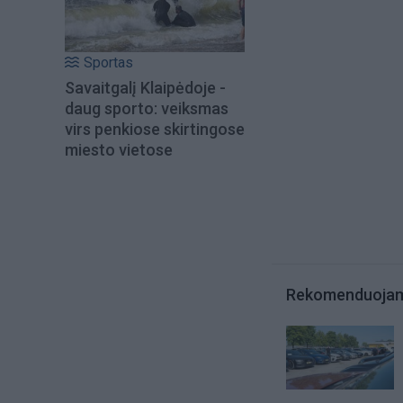
Sportas
Savaitgalį Klaipėdoje -
daug sporto: veiksmas
virs penkiose skirtingose
miesto vietose
Rekomenduoja