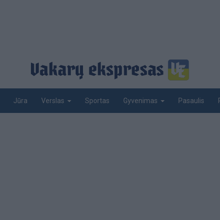
Jūra
Sportas
Pasaulis
Verslas
Gyvenimas