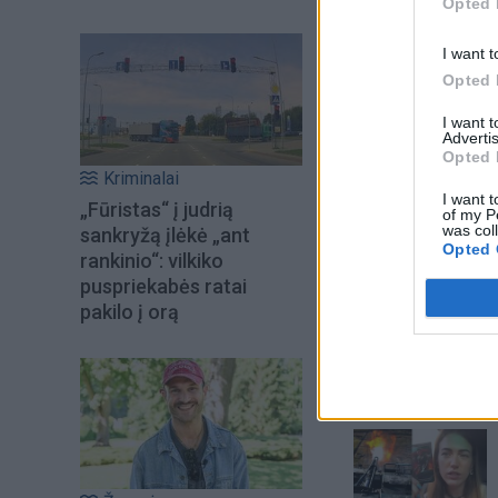
Opted 
I want t
Opted 
I want 
Advertis
Opted 
Kriminalai
I want t
„Fūristas“ į judrią
of my P
was col
sankryžą įlėkė „ant
Opted 
rankinio“: vilkiko
puspriekabės ratai
Šiuo metu skait
pakilo į orą