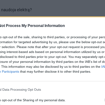
i naudoja elektrą?
chnika, kuri veikia visą parą ir taip mums nepastebimai di
Not Process My Personal Information
to opt-out of the sale, sharing to third parties, or processing of your per
ngti, kad sąskaitos būtų mažesnės
formation for targeted advertising by us, please use the below opt-out s
r selection. Please note that after your opt-out request is processed y
eing interest-based ads based on personal information utilized by us or
ytuvas
disclosed to third parties prior to your opt-out. You may separately opt-
losure of your personal information by third parties on the IAB’s list of
. This information may also be disclosed by us to third parties on the
IA
 „nulių“ karalius.
Participants
that may further disclose it to other third parties.
 jo išjungti, kitaip jis šildys vandenį iki ryto.
l Data Processing Opt Outs
o opt-out of the Sharing of my personal data.