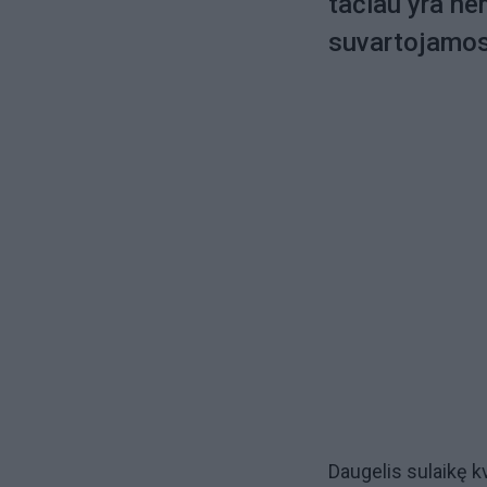
tačiau yra ne
suvartojamos 
Daugelis sulaikę kv