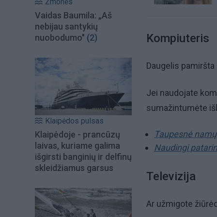
Žmonės
Vaidas Baumila: „Aš
nebijau santykių
Kompiuteris
nuobodumo"
(2)
Daugelis pamiršta na
Jei naudojate kompi
sumažintumėte išl
Klaipėdos pulsas
Taupesnė namų r
Klaipėdoje - prancūzų
laivas, kuriame galima
Naudingi patarim
išgirsti banginių ir delfinų
skleidžiamus garsus
Televizija
Ar užmigote žiūrėd