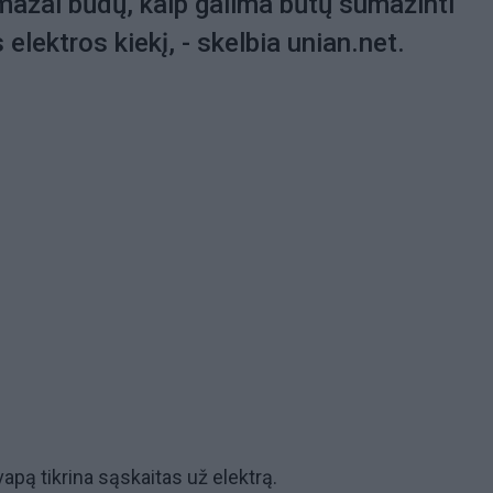
mažai būdų, kaip galima būtų sumažinti
elektros kiekį, - skelbia unian.net.
apą tikrina sąskaitas už elektrą.