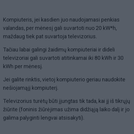
Kompiuteris, jei kasdien juo naudojamasi penkias
valandas, per mėnesį gali suvartoti nuo 20 kW*h,
maždaug tiek pat suvartoja televizorius.
Tačiau labai galingi žaidimų kompiuteriai ir dideli
televizoriai gali suvartoti atitinkamai iki 80 kWh ir 30
kWh per mėnesį.
Jei galite rinktis, vietoj kompiuterio geriau naudokite
nešiojamąjį kompiuterį.
Televizorius turėtų būti įjungtas tik tada, kai jį iš tikrųjų
žiūrite (foninis žiūrėjimas užima didžiąją laiko dalį ir jo
galima palyginti lengvai atsisakyti).