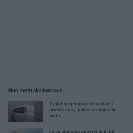
Šiuo metu skaitomiausi
Tualetinis popierius traukiasi į
praeitį: kuo jį pakeis artimiausiu
metu
Laive planuoja apgyvendinti 80