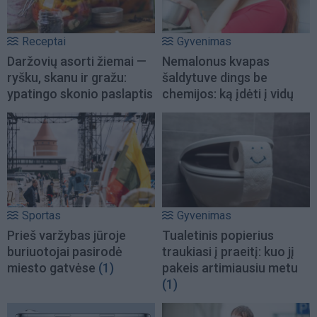
Receptai
Gyvenimas
Daržovių asorti žiemai —
Nemalonus kvapas
ryšku, skanu ir gražu:
šaldytuve dings be
ypatingo skonio paslaptis
chemijos: ką įdėti į vidų
Sportas
Gyvenimas
Prieš varžybas jūroje
Tualetinis popierius
buriuotojai pasirodė
traukiasi į praeitį: kuo jį
miesto gatvėse
(1)
pakeis artimiausiu metu
(1)