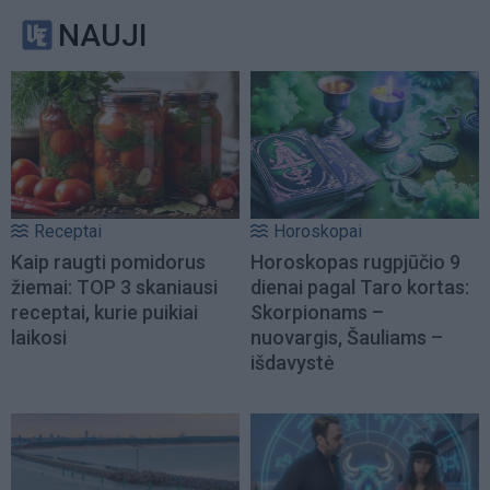
NAUJI
Receptai
Horoskopai
Kaip raugti pomidorus
Horoskopas rugpjūčio 9
žiemai: TOP 3 skaniausi
dienai pagal Taro kortas:
receptai, kurie puikiai
Skorpionams –
laikosi
nuovargis, Šauliams –
išdavystė