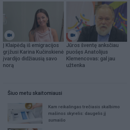
Į Klaipėdą iš emigracijos
Jūros šventę anksčiau
grįžusi Karina Kučinskienė
puošęs Anatolijus
įvardijo didžiausią savo
Klemencovas: gal jau
norą
užtenka
Šiuo metu skaitomiausi
Kam reikalingas trečiasis skalbimo
mašinos skyrelis: daugelis jį
sumaišo