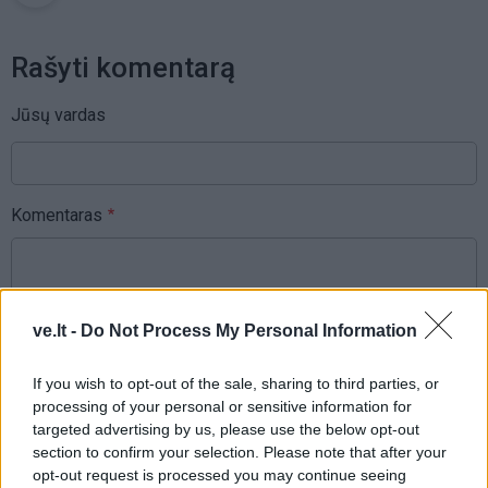
Rašyti komentarą
Jūsų vardas
Komentaras
ve.lt -
Do Not Process My Personal Information
If you wish to opt-out of the sale, sharing to third parties, or
processing of your personal or sensitive information for
targeted advertising by us, please use the below opt-out
This site is protected by
section to confirm your selection. Please note that after your
Sutinku su
taisyklėmis
reCAPTCHA and the Google
opt-out request is processed you may continue seeing