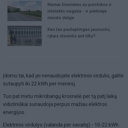
Namai žmonėms su psichikos ir
intelekto negalia - ir pietinėje
miesto dalyje
Kas tas paslaptingas jaunuolis,
rytais stovintis ant tilto?
Įdomu tai, kad jei nenaudojate elektrinio virdulio, galite
sutaupyti iki 22 kWh per mėnesį.
Tuo pat metu mikrobangų krosnelė per tą patį laiką
vidutiniškai sunaudoja perpus mažiau elektros
energijos.
Elektrinis virdulys (valanda per savaitę) - 10-22 kWh