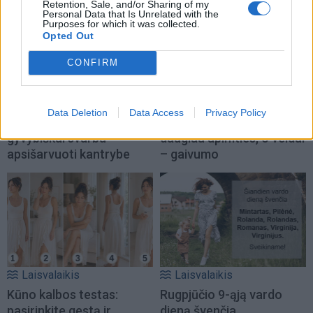
Retention, Sale, and/or Sharing of my
Personal Data that Is Unrelated with the
Purposes for which it was collected.
Opted Out
CONFIRM
Laisvalaikis
Laisvalaikis
Trys Zodiako ženklai,
Šie trumpi kirpimai po 50
Data Deletion
Data Access
Privacy Policy
kuriems šiandien
metų suteikia plaukams
gyvybiškai svarbu
daugiau apimties, o veidui
apsišarvuoti kantrybe
– gaivumo
Laisvalaikis
Laisvalaikis
Kūno kalbos testas:
Rugpjūčio 9-ąją vardo
pasirinkite gestą ir
dieną švenčia