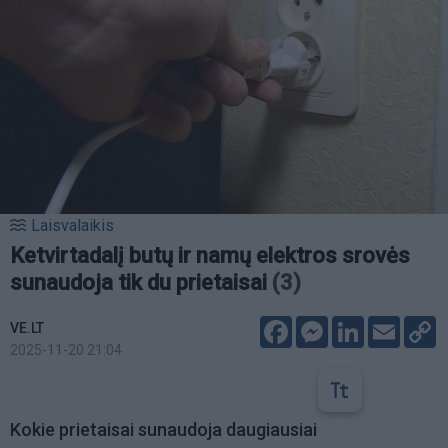
Laisvalaikis
Ketvirtadalį butų ir namų elektros srovės
sunaudoja tik du prietaisai
(3)
Facebook
Messenger
LinkedIn
Email
C
VE.LT
L
2025-11-20 21:04
Kokie prietaisai sunaudoja daugiausiai