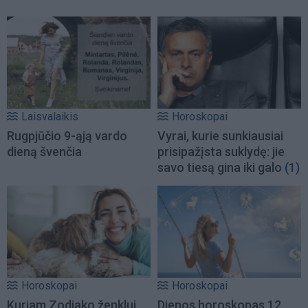
Laisvalaikis
Horoskopai
Rugpjūčio 9-ąją vardo
Vyrai, kurie sunkiausiai
dieną švenčia
prisipažįsta suklydę: jie
savo tiesą gina iki galo
(1)
Horoskopai
Horoskopai
Kuriam Zodiako ženklui
Dienos horoskopas 12