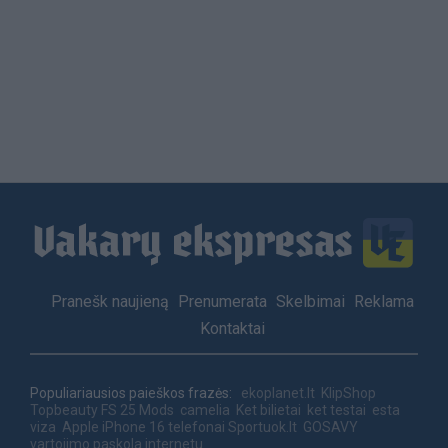
Load
More
Footer
Pranešk naujieną
Prenumerata
Skelbimai
Reklama
menu
Kontaktai
Populiariausios paieškos frazės:
ekoplanet.lt
KlipShop
Topbeauty
FS 25 Mods
camelia
Ket bilietai
ket testai
esta
viza
Apple iPhone 16 telefonai
Sportuok.lt
GOSAVY
vartojimo paskola internetu