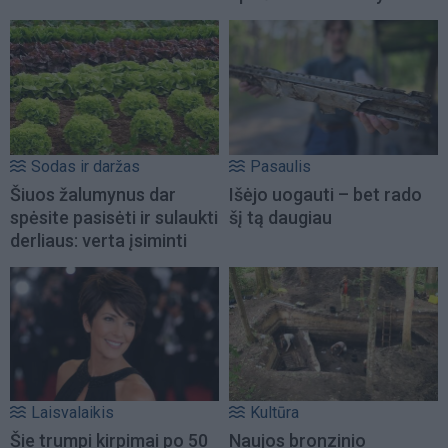
Sodas ir daržas
Pasaulis
Šiuos žalumynus dar
Išėjo uogauti – bet rado
spėsite pasisėti ir sulaukti
šį tą daugiau
derliaus: verta įsiminti
Laisvalaikis
Kultūra
Šie trumpi kirpimai po 50
Naujos bronzinio