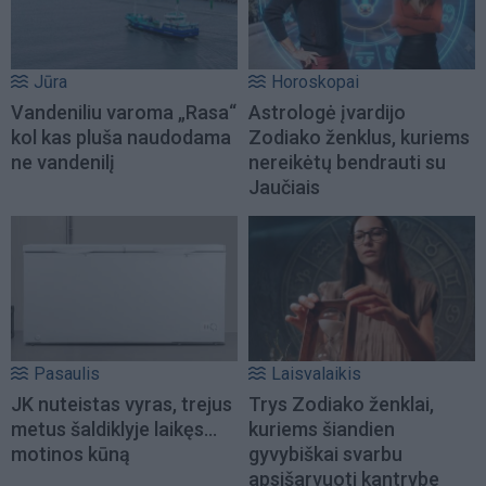
Jūra
Horoskopai
Vandeniliu varoma „Rasa“
Astrologė įvardijo
kol kas pluša naudodama
Zodiako ženklus, kuriems
ne vandenilį
nereikėtų bendrauti su
Jaučiais
Pasaulis
Laisvalaikis
JK nuteistas vyras, trejus
Trys Zodiako ženklai,
metus šaldiklyje laikęs...
kuriems šiandien
motinos kūną
gyvybiškai svarbu
apsišarvuoti kantrybe