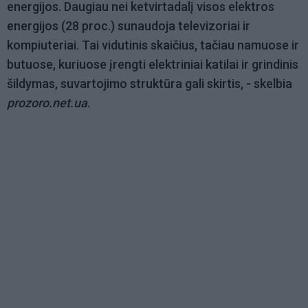
energijos. Daugiau nei ketvirtadalį visos elektros
energijos (28 proc.) sunaudoja televizoriai ir
kompiuteriai. Tai vidutinis skaičius, tačiau namuose ir
butuose, kuriuose įrengti elektriniai katilai ir grindinis
šildymas, suvartojimo struktūra gali skirtis, - skelbia
prozoro.net.ua
.