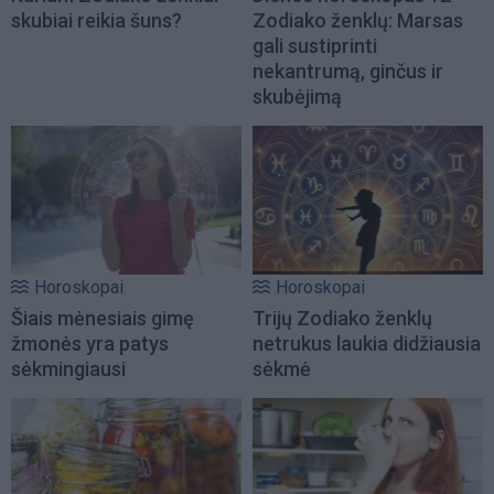
skubiai reikia šuns?
Zodiako ženklų: Marsas
gali sustiprinti
nekantrumą, ginčus ir
skubėjimą
Horoskopai
Horoskopai
Šiais mėnesiais gimę
Trijų Zodiako ženklų
žmonės yra patys
netrukus laukia didžiausia
sėkmingiausi
sėkmė