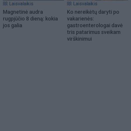
Laisvalaikis
Laisvalaikis
Magnetinė audra
Ko nereikėtų daryti po
rugpjūčio 8 dieną: kokia
vakarienės:
jos galia
gastroenterologai davė
tris patarimus sveikam
virškinimui