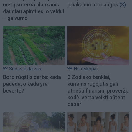
metų suteikia plaukams
piliakalnio atodangos
(3)
daugiau apimties, o veidui
– gaivumo
Sodas ir daržas
Horoskopai
Boro rūgštis darže: kada
3 Zodiako ženklai,
padeda, o kada yra
kuriems rugpjūtis gali
bevertė?
atnešti finansinį proveržį:
kodėl verta veikti būtent
dabar