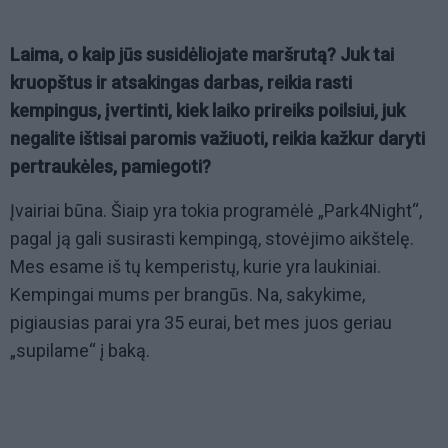
Laima, o kaip jūs susidėliojate maršrutą? Juk tai
kruopštus ir atsakingas darbas, reikia rasti
kempingus, įvertinti, kiek laiko prireiks poilsiui, juk
negalite ištisai paromis važiuoti, reikia kažkur daryti
pertraukėles, pamiegoti?
Įvairiai būna. Šiaip yra tokia programėlė „Park4Night“,
pagal ją gali susirasti kempingą, stovėjimo aikštelę.
Mes esame iš tų kemperistų, kurie yra laukiniai.
Kempingai mums per brangūs. Na, sakykime,
pigiausias parai yra 35 eurai, bet mes juos geriau
„supilame“ į baką.