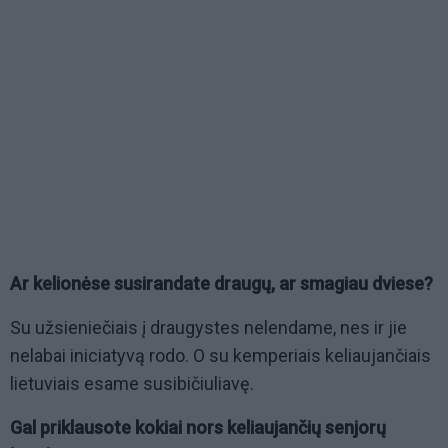
Ar kelionėse susirandate draugų, ar smagiau dviese?
Su užsieniečiais į draugystes nelendame, nes ir jie
nelabai iniciatyvą rodo. O su kemperiais keliaujančiais
lietuviais esame susibičiuliavę.
Gal priklausote kokiai nors keliaujančių senjorų