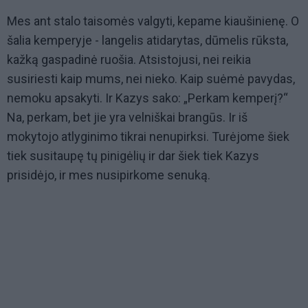
Mes ant stalo taisomės valgyti, kepame kiaušinienę. O
šalia kemperyje - langelis atidarytas, dūmelis rūksta,
kažką gaspadinė ruošia. Atsistojusi, nei reikia
susiriesti kaip mums, nei nieko. Kaip suėmė pavydas,
nemoku apsakyti. Ir Kazys sako: „Perkam kemperį?“
Na, perkam, bet jie yra velniškai brangūs. Ir iš
mokytojo atlyginimo tikrai nenupirksi. Turėjome šiek
tiek susitaupę tų pinigėlių ir dar šiek tiek Kazys
prisidėjo, ir mes nusipirkome senuką.