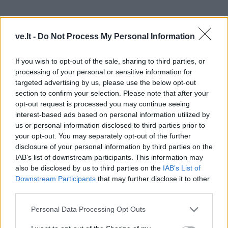
Kaip toliau tęsėsi jūsų kelionės po Europą?
ve.lt -
Do Not Process My Personal Information
Iš Norvegijos kėlėmės per ilgiausią tiltą į Daniją, šiek
If you wish to opt-out of the sale, sharing to third parties, or
tiek apvažiavome Daniją. Pamačiau undinėlę gyvai,
processing of your personal or sensitive information for
apsiverkiau, nes tai buvo mano vaikystės svajonė.
targeted advertising by us, please use the below opt-out
Stoviu prie jos, ašaros bėga - vaikystėje svajojau, o
section to confirm your selection. Please note that after your
opt-out request is processed you may continue seeing
pamačiau senatvėje. Vėliau patraukėme į Vokietiją,
interest-based ads based on personal information utilized by
grįžome namo per Lenkiją.
us or personal information disclosed to third parties prior to
your opt-out. You may separately opt-out of the further
Tai kiek šalių abu su ponu Kaziu per tuos ketverius
disclosure of your personal information by third parties on the
metus aplankėte?
IAB’s list of downstream participants. This information may
also be disclosed by us to third parties on the
IAB’s List of
Downstream Participants
that may further disclose it to other
Apkeliavome net 32 šalis!
third parties.
Personal Data Processing Opt Outs