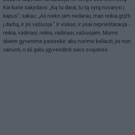
Kai kurie sakydavo: „Ką tu darai, tu tą vyrą nuvarysi į
kapus“, sakau: „Aš nieko jam nedarau, man reikia grįžti
į darbą, ir jis važiuoja.“ Ir viskas, ir jisai neprieštarauja -
reikia, vadinasi, reikia, vadinasi, važiuojam. Mums
abiem gyvenime pasisekė: abu norime keliauti, jis nori
vairuoti, o aš galiu įgyvendinti savo svajones.