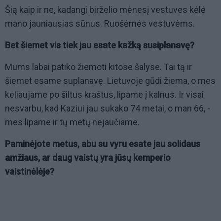
Šią kaip ir ne, kadangi birželio mėnesį vestuves kėlė
mano jauniausias sūnus. Ruošėmės vestuvėms.
Bet šiemet vis tiek jau esate kažką susiplanavę?
Mums labai patiko žiemoti kitose šalyse. Tai tą ir
šiemet esame suplanavę. Lietuvoje gūdi žiema, o mes
keliaujame po šiltus kraštus, lipame į kalnus. Ir visai
nesvarbu, kad Kaziui jau sukako 74 metai, o man 66, -
mes lipame ir tų metų nejaučiame.
Paminėjote metus, abu su vyru esate jau solidaus
amžiaus, ar daug vaistų yra jūsų kemperio
vaistinėlėje?