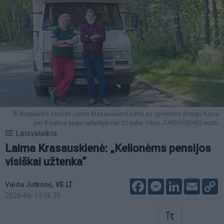
© Klaipėdietė senjorė Laima Krasauskienė kartu su gyvenimo draugu Kaziu
per 4 metus spėjo aplankyti net 32 šalis. Vitos JUREVIČIENĖS nuotr.
Laisvalaikis
Laima Krasauskienė: „Kelionėms pensijos
visiškai užtenka“
Facebook
Messenger
LinkedIn
Email
C
,
Vaida Jutkonė
VE.LT
L
2026-06-13 06:35