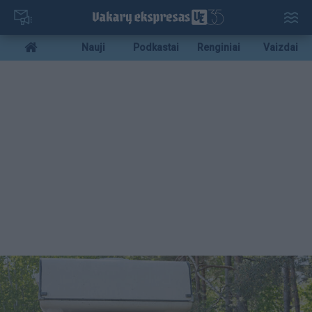
Pereiti
į
pagrindinį
Mobile
Nauji
Podkastai
Renginiai
Vaizdai
turinį
menu
bottom