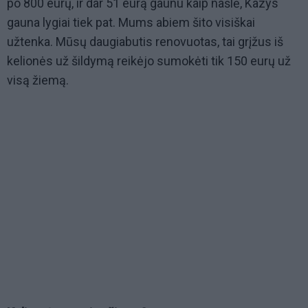
po 800 eurų, ir dar 51 eurą gaunu kaip našlė, Kazys
gauna lygiai tiek pat. Mums abiem šito visiškai
užtenka. Mūsų daugiabutis renovuotas, tai grįžus iš
kelionės už šildymą reikėjo sumokėti tik 150 eurų už
visą žiemą.