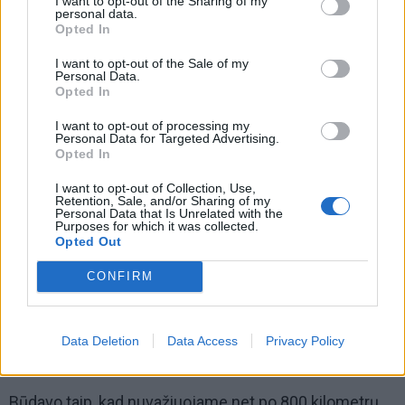
I want to opt-out of the Sharing of my
personal data.
Opted In
I want to opt-out of the Sale of my
Personal Data.
Opted In
I want to opt-out of processing my
Personal Data for Targeted Advertising.
Opted In
I want to opt-out of Collection, Use,
Retention, Sale, and/or Sharing of my
Personal Data that Is Unrelated with the
Oho! Tikrai solidi kolekcija! Ar vairuojate
Purposes for which it was collected.
Opted Out
pasikeisdami?
CONFIRM
Aš nevairuoju iš viso. Kaziui sėdėti prie vairo labai
patinka. Vienoks jis buityje, visiškai kitoks - prie vairo.
Tada net jo išvaizda pasikeičia. Jis be proto
Data Deletion
Data Access
Privacy Policy
atsakingas, susikaupęs, dėmesingas.
Būdavo taip, kad nuvažiuojame net po 800 kilometrų.