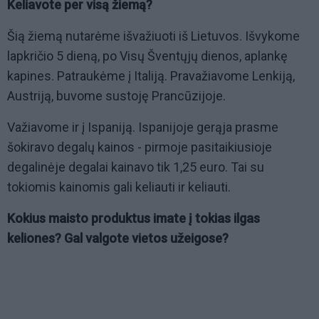
Keliavote per visą žiemą?
Šią žiemą nutarėme išvažiuoti iš Lietuvos. Išvykome
lapkričio 5 dieną, po Visų Šventųjų dienos, aplankę
kapines. Patraukėme į Italiją. Pravažiavome Lenkiją,
Austriją, buvome sustoję Prancūzijoje.
Važiavome ir į Ispaniją. Ispanijoje gerąja prasme
šokiravo degalų kainos - pirmoje pasitaikiusioje
degalinėje degalai kainavo tik 1,25 euro. Tai su
tokiomis kainomis gali keliauti ir keliauti.
Kokius maisto produktus imate į tokias ilgas
keliones? Gal valgote vietos užeigose?