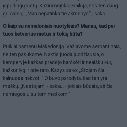
įspūdingų vietų. Kaziui neįtiko Graikija, nes ten daug
griuvėsių. „Man nepatinka tie akmenys“,- sako.
O kaip su nemaloniais nuotykiais? Manau, kad per
tuos ketverius metus ir tokių būta?
Puikiai pamenu Makedoniją. Važiavome serpantinais,
ne ten pasukome. Naktis juoda juodžiausia, o
kemperyje kažkas pradėjo barškėti ir neaišku kur,
kažkur lyg ir prie rato. Kazys sako: „Stojam čia
kalnuose nakvoti.“ O buvo parodyta, kad ten yra
meškų. „Nestojam, - sakau, - jokiais būdais, aš čia
nemiegosiu su tom meškom.“