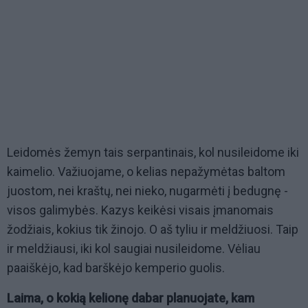
Leidomės žemyn tais serpantinais, kol nusileidome iki
kaimelio. Važiuojame, o kelias nepažymėtas baltom
juostom, nei kraštų, nei nieko, nugarmėti į bedugnę -
visos galimybės. Kazys keikėsi visais įmanomais
žodžiais, kokius tik žinojo. O aš tyliu ir meldžiuosi. Taip
ir meldžiausi, iki kol saugiai nusileidome. Vėliau
paaiškėjo, kad barškėjo kemperio guolis.
Laima, o kokią kelionę dabar planuojate, kam