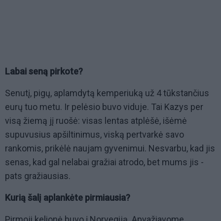
Labai seną pirkote?
Senutį, pigų, aplamdytą kemperiuką už 4 tūkstančius
eurų tuo metu. Ir pelėsio buvo viduje. Tai Kazys per
visą žiemą jį ruošė: visas lentas atplėšė, išėmė
supuvusius apšiltinimus, viską pertvarkė savo
rankomis, prikėlė naujam gyvenimui. Nesvarbu, kad jis
senas, kad gal nelabai gražiai atrodo, bet mums jis -
pats gražiausias.
Kurią šalį aplankėte pirmiausia?
Pirmoji kelionė buvo į Norvegiją. Apvažiavome