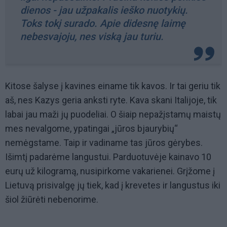
dienos - jau užpakalis ieško nuotykių.
Toks tokį surado. Apie didesnę laimę
nebesvajoju, nes viską jau turiu.
Kitose šalyse į kavines einame tik kavos. Ir tai geriu tik
aš, nes Kazys geria anksti ryte. Kava skani Italijoje, tik
labai jau maži jų puodeliai. O šiaip nepažįstamų maistų
mes nevalgome, ypatingai „jūros bjaurybių“
nemėgstame. Taip ir vadiname tas jūros gėrybes.
Išimtį padarėme langustui. Parduotuvėje kainavo 10
eurų už kilogramą, nusipirkome vakarienei. Grįžome į
Lietuvą prisivalgę jų tiek, kad į krevetes ir langustus iki
šiol žiūrėti nebenorime.