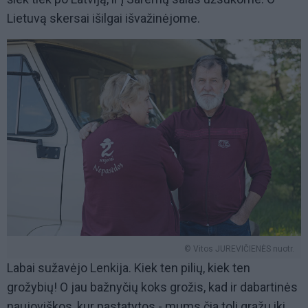
Lietuvą skersai išilgai išvažinėjome.
© Vitos JUREVIČIENĖS nuotr.
Labai sužavėjo Lenkija. Kiek ten pilių, kiek ten
grožybių! O jau bažnyčių koks grožis, kad ir dabartinės
naujoviškos, kur pastatytos - mums čia toli gražu iki