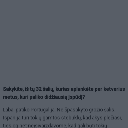
Sakykite, iš tų 32 šalių, kurias aplankėte per ketverius
metus, kuri paliko didžiausią įspūdį?
Labai patiko Portugalija. Neišpasakyto grožio šalis.
Ispanija turi tokių gamtos stebuklų, kad akys plečiasi,
tiesiog net neįsivaizdavome, kad gali būti tokių