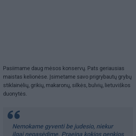
Pasiimame daug mėsos konservų. Pats geriausias
maistas kelionėse. Įsimetame savo prigrybautų grybų
stiklainėlių, grikių, makaronų, silkės, bulvių, lietuviškos
duonytės.
Nemokame gyventi be judesio, niekur
ilgai nepasėdime. Praeina kokios penkios