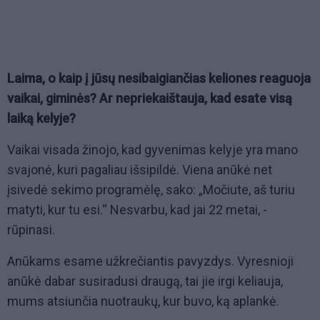
Laima, o kaip į jūsų nesibaigiančias keliones reaguoja
vaikai, giminės? Ar nepriekaištauja, kad esate visą
laiką kelyje?
Vaikai visada žinojo, kad gyvenimas kelyje yra mano
svajonė, kuri pagaliau išsipildė. Viena anūkė net
įsivedė sekimo programėlę, sako: „Močiute, aš turiu
matyti, kur tu esi.“ Nesvarbu, kad jai 22 metai, -
rūpinasi.
Anūkams esame užkrečiantis pavyzdys. Vyresnioji
anūkė dabar susiradusi draugą, tai jie irgi keliauja,
mums atsiunčia nuotraukų, kur buvo, ką aplankė.