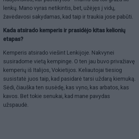
lenkų. Mano vyras netikintis, bet, užėjęs į vidų,
žavėdavosi sakydamas, kad taip ir traukia jose pabūti.
Kada atsirado kemperis ir prasidėjo kitas kelionių
etapas?
Kemperis atsirado viešint Lenkijoje. Nakvynei
susiradome vietą kempinge. O ten jau buvo privažiavę
kemperių iš Italijos, Vokietijos. Keliautojai tiesiog
susistatė juos taip, kad pasidarė tarsi uždarą kiemuką.
Sėdi, čiauška ten susėdę, kas vyno, kas arbatos, kas
kavos. Bet tokie senukai, kad mane pavydas
užspaudė.