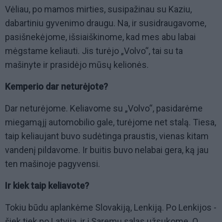
Vėliau, po mamos mirties, susipažinau su Kaziu,
dabartiniu gyvenimo draugu. Na, ir susidraugavome,
pasišnekėjome, išsiaiškinome, kad mes abu labai
mėgstame keliauti. Jis turėjo „Volvo“, tai su ta
mašinyte ir prasidėjo mūsų kelionės.
Kemperio dar neturėjote?
Dar neturėjome. Keliavome su „Volvo“, pasidarėme
miegamąjį automobilio gale, turėjome net stalą. Tiesa,
taip keliaujant buvo sudėtinga praustis, vienas kitam
vandenį pildavome. Ir buitis buvo nelabai gera, ką jau
ten mašinoje pagyvensi.
Ir kiek taip keliavote?
Tokiu būdu aplankėme Slovakiją, Lenkiją. Po Lenkijos -
šiek tiek po Latviją, ir į Saremų salas užsukome. O