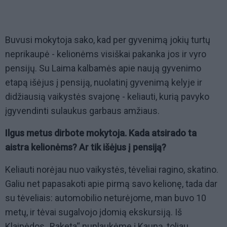
Buvusi mokytoja sako, kad per gyvenimą jokių turtų
neprikaupė - kelionėms visiškai pakanka jos ir vyro
pensijų. Su Laima kalbamės apie naują gyvenimo
etapą išėjus į pensiją, nuolatinį gyvenimą kelyje ir
didžiausią vaikystės svajonę - keliauti, kurią pavyko
įgyvendinti sulaukus garbaus amžiaus.
Ilgus metus dirbote mokytoja. Kada atsirado ta
aistra kelionėms? Ar tik išėjus į pensiją?
Keliauti norėjau nuo vaikystės, tėveliai ragino, skatino.
Galiu net papasakoti apie pirmą savo kelionę, tada dar
su tėveliais: automobilio neturėjome, man buvo 10
metų, ir tėvai sugalvojo įdomią ekskursiją. Iš
Klaipėdos „Raketa“ nuplaukėme į Kauną, toliau