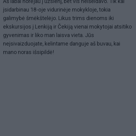
Aš labai norėjau į užsienį, bet vis neišeidavo. Tik kai
įsidarbinau 18-oje vidurinėje mokykloje, tokia
galimybė šmėkštelėjo. Likus trims dienoms iki
ekskursijos į Lenkiją ir Čekiją vienai mokytojai atsitiko
gyvenimas ir liko man laisva vieta. Jūs
neįsivaizduojate, kelintame danguje aš buvau, kai
mano noras išsipildė!