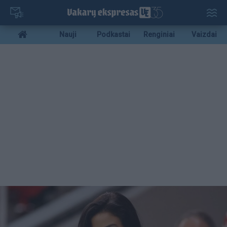
Pereiti
į
pagrindinį
Mobile
Nauji
Podkastai
Renginiai
Vaizdai
turinį
menu
bottom