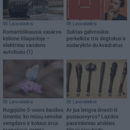
Laisvalaikis
Laisvalaikis
Romantiškiausia vasaros
Suktas galvosūkis:
kelionė Klaipėdoje –
perkelkite tris degtukus ir
elektriniu vandens
sudarykite du kvadratus
autobusu
(1)
Laisvalaikis
Laisvalaikis
Rugpjūčio 5-osios liaudies
Ar jus lengva išvesti iš
išmintis: ko mūsų senoliai
pusiausvyros? Lazdos
vengdavo ir kokius orus
pasirinkimas atskleis
pranašavo gamta
tikrąjį jūsų būdą