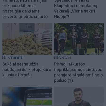
Pamiršo, kad namai jau
Specialus reisas iš
priklauso kitiems:
Klaipėdos į nemokamą
nostalgija daiktams
vakarėlį „Viena naktis
privertė griebtis smurto
Nidoje“!
Kriminalai
Lietuva
Sukčiai nesnaudžia:
Pirmoji atkurtos
naudojasi dėl kietojo kuro
nepriklausomos Lietuvos
kilusiu ažiotažu
premjerė atgulė amžinojo
poilsio
(1)