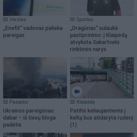
Verslas
Sportas
„Enefit“ vadovas palieka
„Dragūnas“ sulaukė
pareigas
pastiprinimo: į Klaipėdą
atvyksta Sakartvelo
rinktinės narys
Pasaulis
Klaipėda
Ukrainos pareigūnas:
Patiltė keliaujantiems į
dabar – iš tiesų bloga
keltą bus atidaryta rudenį
padėtis
(1)