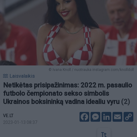
© Ivana Knoll / nuotrauka instagram.com/knolldoll
Laisvalaikis
Netikėtas prisipažinimas: 2022 m. pasaulio
futbolo čempionato sekso simbolis
Ukrainos boksininką vadina idealiu vyru
(2)
Facebook
Messenger
LinkedIn
Email
C
VE.LT
L
2023-01-13 08:37