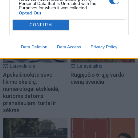
Personal Data that Is Unrelated with the
galvosūkį, panaudojant
(11)
Purposes for which it was collected.
tik vieną degtuką?
(1)
Opted Out
CONFIRM
Data Deletion
Data Access
Privacy Policy
Laisvalaikis
Laisvalaikis
Apskaičiuokite savo
Rugpjūčio 6-ąją vardo
likimo skaičių:
dieną švenčia
numerologai atskleidė,
kurioms datoms
pranašaujami turtai ir
sėkmė